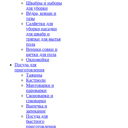
Швабры и наборы
для уборки
Вёдра, ковши и
тазы
Салфетки для
уборки,насадки
для швабр и
тряпки для мытья
пола
Веники,совки и
щетки для пола
Окномойки
Посуда для
приготовления
Тажины
Кастрюли
Мантоварки и
пароварки
Скороварки и
соковарки
Выпечка и
запекание
Посуда для
быстрого
приготовления