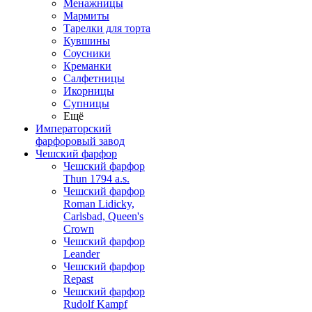
Менажницы
Мармиты
Тарелки для торта
Кувшины
Соусники
Креманки
Салфетницы
Икорницы
Супницы
Ещё
Императорский
фарфоровый завод
Чешский фарфор
Чешский фарфор
Thun 1794 a.s.
Чешский фарфор
Roman Lidicky,
Carlsbad, Queen's
Crown
Чешский фарфор
Leander
Чешский фарфор
Repast
Чешский фарфор
Rudolf Kampf