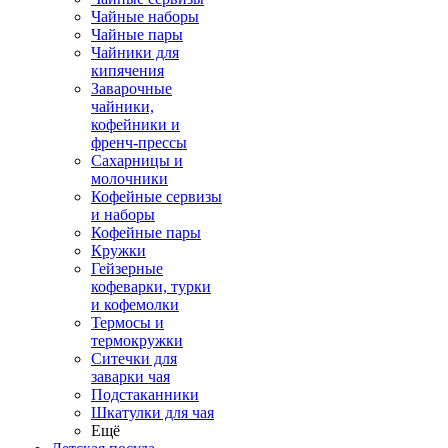
Чайные наборы
Чайные пары
Чайники для
кипячения
Заварочные
чайники,
кофейники и
френч-прессы
Сахарницы и
молочники
Кофейные сервизы
и наборы
Кофейные пары
Кружки
Гейзерные
кофеварки, турки
и кофемолки
Термосы и
термокружки
Ситечки для
заварки чая
Подстаканники
Шкатулки для чая
Ещё