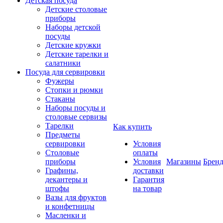
Детская посуда
Детские столовые
приборы
Наборы детской
посуды
Детские кружки
Детские тарелки и
салатники
Посуда для сервировки
Фужеры
Стопки и рюмки
Стаканы
Наборы посуды и
столовые сервизы
Тарелки
Как купить
Предметы
сервировки
Условия
Столовые
оплаты
приборы
Условия
Магазины
Брен
Графины,
доставки
декантеры и
Гарантия
штофы
на товар
Вазы для фруктов
и конфетницы
Масленки и