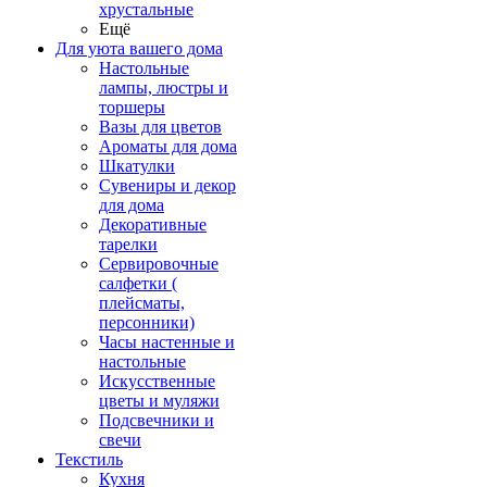
хрустальные
Ещё
Для уюта вашего дома
Настольные
лампы, люстры и
торшеры
Вазы для цветов
Ароматы для дома
Шкатулки
Сувениры и декор
для дома
Декоративные
тарелки
Сервировочные
салфетки (
плейсматы,
персонники)
Часы настенные и
настольные
Искусственные
цветы и муляжи
Подсвечники и
свечи
Текстиль
Кухня