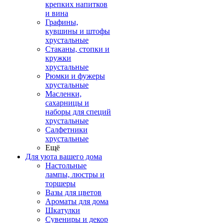
крепких напитков
и вина
Графины,
кувшины и штофы
хрустальные
Стаканы, стопки и
кружки
хрустальные
Рюмки и фужеры
хрустальные
Масленки,
сахарницы и
наборы для специй
хрустальные
Салфетники
хрустальные
Ещё
Для уюта вашего дома
Настольные
лампы, люстры и
торшеры
Вазы для цветов
Ароматы для дома
Шкатулки
Сувениры и декор