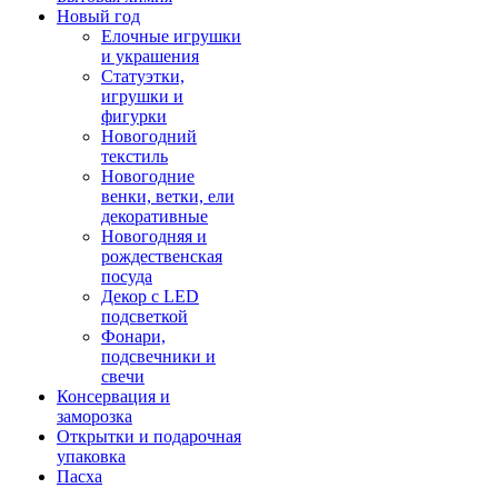
Новый год
Елочные игрушки
и украшения
Статуэтки,
игрушки и
фигурки
Новогодний
текстиль
Новогодние
венки, ветки, ели
декоративные
Новогодняя и
рождественская
посуда
Декор с LED
подсветкой
Фонари,
подсвечники и
свечи
Консервация и
заморозка
Открытки и подарочная
упаковка
Пасха