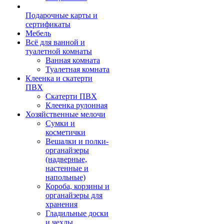
Подарочные карты и
сертификаты
Мебель
Всё для ванной и
туалетной комнаты
Ванная комната
Туалетная комната
Клеенка и скатерти
ПВХ
Скатерти ПВХ
Клеенка рулонная
Хозяйственные мелочи
Сумки и
косметички
Вешалки и полки-
органайзеры
(надверные,
настенные и
напольные)
Короба, корзины и
органайзеры для
хранения
Гладильные доски
и чехлы