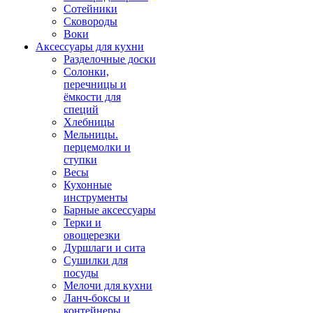
Сотейники
Сковороды
Воки
Аксессуары для кухни
Разделочные доски
Солонки,
перечницы и
ёмкости для
специй
Хлебницы
Мельницы.
перцемолки и
ступки
Весы
Кухонные
инструменты
Барные аксессуары
Терки и
овощерезки
Дуршлаги и сита
Сушилки для
посуды
Мелочи для кухни
Ланч-боксы и
контейнеры