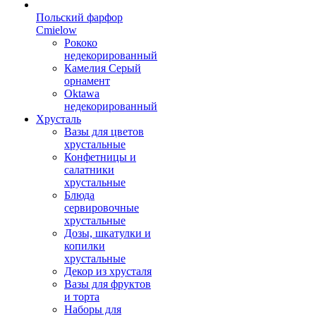
Польский фарфор
Сmielow
Рококо
недекорированный
Камелия Серый
орнамент
Oktawa
недекорированный
Хрусталь
Вазы для цветов
хрустальные
Конфетницы и
салатники
хрустальные
Блюда
сервировочные
хрустальные
Дозы, шкатулки и
копилки
хрустальные
Декор из хрусталя
Вазы для фруктов
и торта
Наборы для