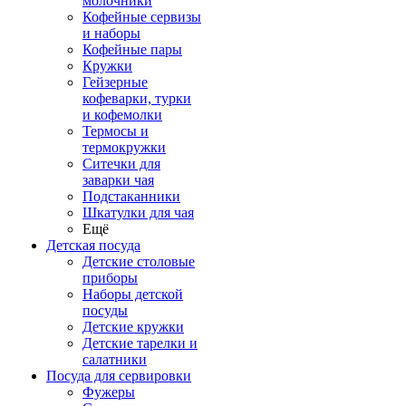
молочники
Кофейные сервизы
и наборы
Кофейные пары
Кружки
Гейзерные
кофеварки, турки
и кофемолки
Термосы и
термокружки
Ситечки для
заварки чая
Подстаканники
Шкатулки для чая
Ещё
Детская посуда
Детские столовые
приборы
Наборы детской
посуды
Детские кружки
Детские тарелки и
салатники
Посуда для сервировки
Фужеры