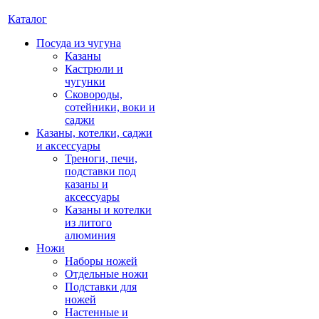
Каталог
Посуда из чугуна
Казаны
Кастрюли и
чугунки
Сковороды,
сотейники, воки и
саджи
Казаны, котелки, саджи
и аксессуары
Треноги, печи,
подставки под
казаны и
аксессуары
Казаны и котелки
из литого
алюминия
Ножи
Наборы ножей
Отдельные ножи
Подставки для
ножей
Настенные и