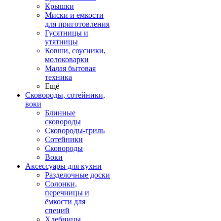
Крышки
Миски и емкости
для приготовления
Гусятницы и
утятницы
Ковши, соусники,
молоковарки
Малая бытовая
техника
Ещё
Сковороды, сотейники,
воки
Блинные
сковороды
Сковороды-гриль
Сотейники
Сковороды
Воки
Аксессуары для кухни
Разделочные доски
Солонки,
перечницы и
ёмкости для
специй
Хлебницы