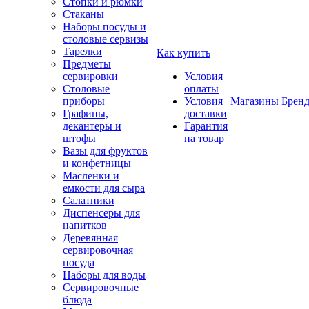
Стопки и рюмки
Стаканы
Наборы посуды и
столовые сервизы
Тарелки
Как купить
Предметы
сервировки
Условия
Столовые
оплаты
приборы
Условия
Магазины
Брен
Графины,
доставки
декантеры и
Гарантия
штофы
на товар
Вазы для фруктов
и конфетницы
Масленки и
емкости для сыра
Салатники
Диспенсеры для
напитков
Деревянная
сервировочная
посуда
Наборы для воды
Сервировочные
блюда