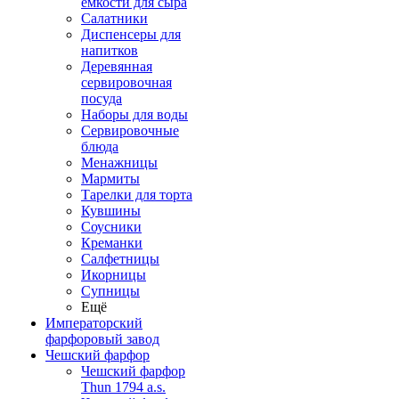
емкости для сыра
Салатники
Диспенсеры для
напитков
Деревянная
сервировочная
посуда
Наборы для воды
Сервировочные
блюда
Менажницы
Мармиты
Тарелки для торта
Кувшины
Соусники
Креманки
Салфетницы
Икорницы
Супницы
Ещё
Императорский
фарфоровый завод
Чешский фарфор
Чешский фарфор
Thun 1794 a.s.