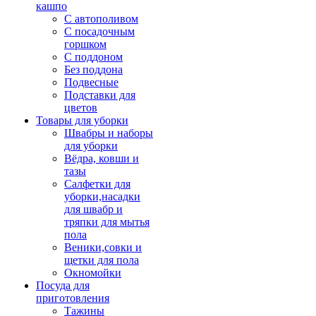
кашпо
С автополивом
С посадочным
горшком
С поддоном
Без поддона
Подвесные
Подставки для
цветов
Товары для уборки
Швабры и наборы
для уборки
Вёдра, ковши и
тазы
Салфетки для
уборки,насадки
для швабр и
тряпки для мытья
пола
Веники,совки и
щетки для пола
Окномойки
Посуда для
приготовления
Тажины