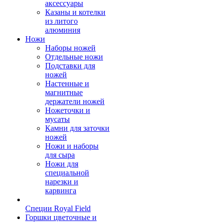
аксессуары
Казаны и котелки
из литого
алюминия
Ножи
Наборы ножей
Отдельные ножи
Подставки для
ножей
Настенные и
магнитные
держатели ножей
Ножеточки и
мусаты
Камни для заточки
ножей
Ножи и наборы
для сыра
Ножи для
специальной
нарезки и
карвинга
Специи Royal Field
Горшки цветочные и