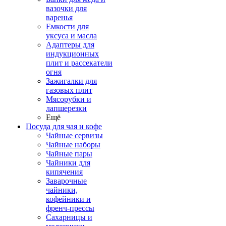
вазочки для
варенья
Емкости для
уксуса и масла
Адаптеры для
индукционных
плит и рассекатели
огня
Зажигалки для
газовых плит
Мясорубки и
лапшерезки
Ещё
Посуда для чая и кофе
Чайные сервизы
Чайные наборы
Чайные пары
Чайники для
кипячения
Заварочные
чайники,
кофейники и
френч-прессы
Сахарницы и