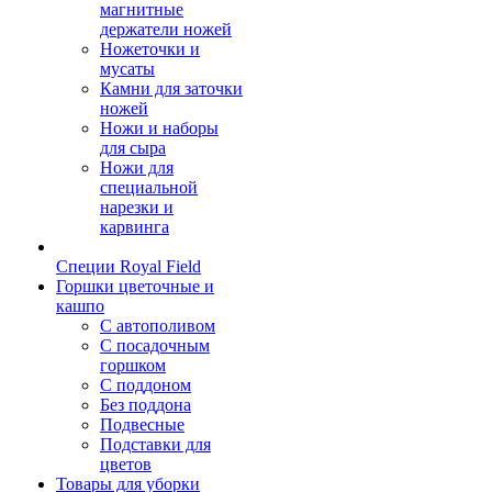
магнитные
держатели ножей
Ножеточки и
мусаты
Камни для заточки
ножей
Ножи и наборы
для сыра
Ножи для
специальной
нарезки и
карвинга
Специи Royal Field
Горшки цветочные и
кашпо
С автополивом
С посадочным
горшком
С поддоном
Без поддона
Подвесные
Подставки для
цветов
Товары для уборки