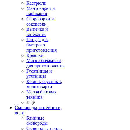
Кастрюли
Мантоварки и
пароварки
Скороварки и
соковарки
Выпечка и
запекание
Посуда для
быстрого
приготовления
Крышки
Миски и емкости
для приготовления
Гусятницы и
утятницы
Ковши, соусники,
молоковарки
Малая бытовая
техника
Ещё
Сковороды, сотейники,
воки
Блинные
сковороды
Сковороды-гриль