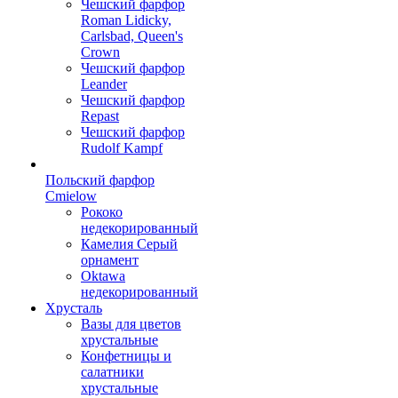
Чешский фарфор
Roman Lidicky,
Carlsbad, Queen's
Crown
Чешский фарфор
Leander
Чешский фарфор
Repast
Чешский фарфор
Rudolf Kampf
Польский фарфор
Сmielow
Рококо
недекорированный
Камелия Серый
орнамент
Oktawa
недекорированный
Хрусталь
Вазы для цветов
хрустальные
Конфетницы и
салатники
хрустальные