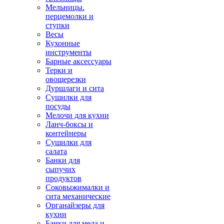
Мельницы.
перцемолки и
ступки
Весы
Кухонные
инструменты
Барные аксессуары
Терки и
овощерезки
Дуршлаги и сита
Сушилки для
посуды
Мелочи для кухни
Ланч-боксы и
контейнеры
Сушилки для
салата
Банки для
сыпучих
продуктов
Соковыжималки и
сита механические
Органайзеры для
кухни
Банки для меда и