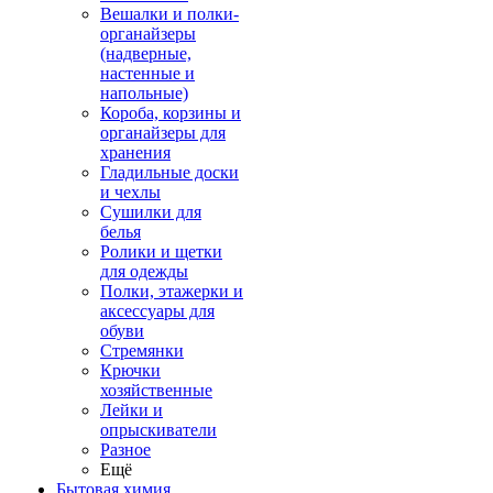
Вешалки и полки-
органайзеры
(надверные,
настенные и
напольные)
Короба, корзины и
органайзеры для
хранения
Гладильные доски
и чехлы
Сушилки для
белья
Ролики и щетки
для одежды
Полки, этажерки и
аксессуары для
обуви
Стремянки
Крючки
хозяйственные
Лейки и
опрыскиватели
Разное
Ещё
Бытовая химия