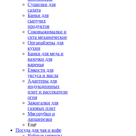
Сушилки для
салата
Банки для
сыпучих
продуктов
Соковыжималки и
сита механические
Органайзеры для
кухни
Банки для меда и
вазочки для
варенья
Емкости для
уксуса и масла
Адаптеры для
индукционных
плит и рассекатели
огня
Зажигалки для
газовых плит
Мясорубки и
лапшерезки
Ещё
Посуда для чая и кофе
Чайные сервизы