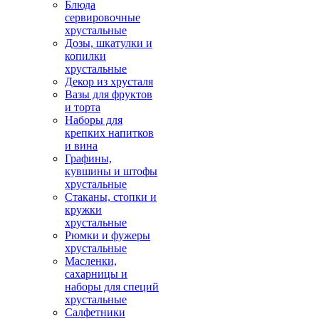
Блюда
сервировочные
хрустальные
Дозы, шкатулки и
копилки
хрустальные
Декор из хрусталя
Вазы для фруктов
и торта
Наборы для
крепких напитков
и вина
Графины,
кувшины и штофы
хрустальные
Стаканы, стопки и
кружки
хрустальные
Рюмки и фужеры
хрустальные
Масленки,
сахарницы и
наборы для специй
хрустальные
Салфетники