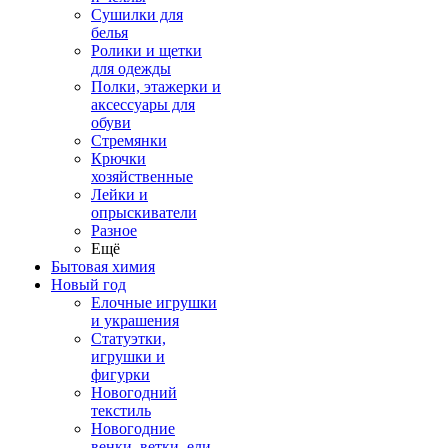
Сушилки для
белья
Ролики и щетки
для одежды
Полки, этажерки и
аксессуары для
обуви
Стремянки
Крючки
хозяйственные
Лейки и
опрыскиватели
Разное
Ещё
Бытовая химия
Новый год
Елочные игрушки
и украшения
Статуэтки,
игрушки и
фигурки
Новогодний
текстиль
Новогодние
венки, ветки, ели