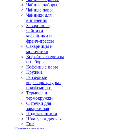
Чайные наборы
Чайные пары
Чайники для
кипячения
Заварочные
чайники,
кофейники и
френч-прессы
Сахарницы и
молочники
Кофейные сервизы
и наборы
Кофейные пары
Кружки
Гейзерные
кофеварки, турки
и кофемолки
Термосы и
термокружки
Ситечки для
заварки чая
Подстаканники
Шкатулки для чая
Ещё