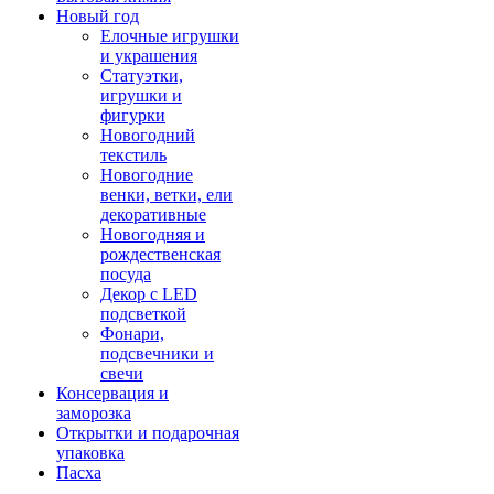
Новый год
Елочные игрушки
и украшения
Статуэтки,
игрушки и
фигурки
Новогодний
текстиль
Новогодние
венки, ветки, ели
декоративные
Новогодняя и
рождественская
посуда
Декор с LED
подсветкой
Фонари,
подсвечники и
свечи
Консервация и
заморозка
Открытки и подарочная
упаковка
Пасха