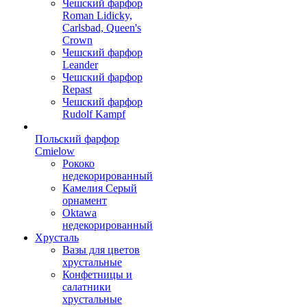
Чешский фарфор
Roman Lidicky,
Carlsbad, Queen's
Crown
Чешский фарфор
Leander
Чешский фарфор
Repast
Чешский фарфор
Rudolf Kampf
Польский фарфор
Сmielow
Рококо
недекорированный
Камелия Серый
орнамент
Oktawa
недекорированный
Хрусталь
Вазы для цветов
хрустальные
Конфетницы и
салатники
хрустальные