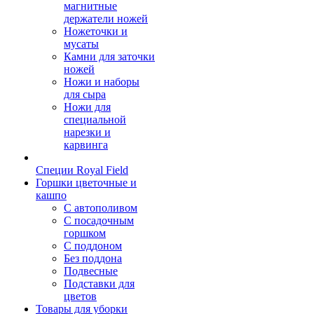
магнитные
держатели ножей
Ножеточки и
мусаты
Камни для заточки
ножей
Ножи и наборы
для сыра
Ножи для
специальной
нарезки и
карвинга
Специи Royal Field
Горшки цветочные и
кашпо
С автополивом
С посадочным
горшком
С поддоном
Без поддона
Подвесные
Подставки для
цветов
Товары для уборки