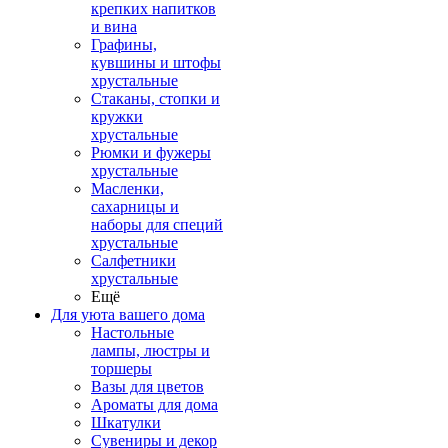
крепких напитков
и вина
Графины,
кувшины и штофы
хрустальные
Стаканы, стопки и
кружки
хрустальные
Рюмки и фужеры
хрустальные
Масленки,
сахарницы и
наборы для специй
хрустальные
Салфетники
хрустальные
Ещё
Для уюта вашего дома
Настольные
лампы, люстры и
торшеры
Вазы для цветов
Ароматы для дома
Шкатулки
Сувениры и декор