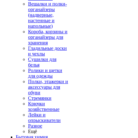
Вешалки и полки-
органайзеры
(надверные,
настенные и
напольные)
Короба, корзины и
органайзеры для
хранения
Гладильные доски
и чехлы
Сушилки для
белья
Ролики и щетки
для одежды
Полки, этажерки и
аксессуары для
обуви
Стремянки
Крючки
хозяйственные
Лейки и
опрыскиватели
Разное
Ещё
Бытовая химия