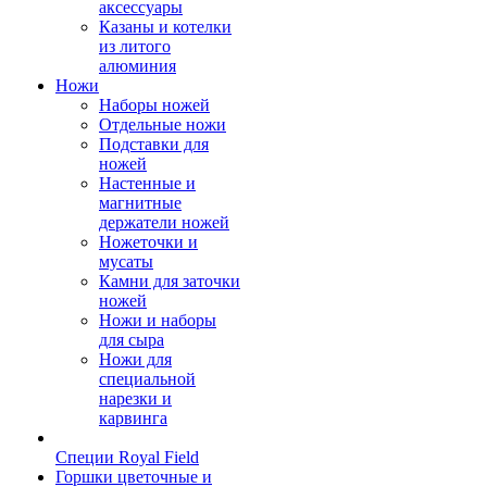
аксессуары
Казаны и котелки
из литого
алюминия
Ножи
Наборы ножей
Отдельные ножи
Подставки для
ножей
Настенные и
магнитные
держатели ножей
Ножеточки и
мусаты
Камни для заточки
ножей
Ножи и наборы
для сыра
Ножи для
специальной
нарезки и
карвинга
Специи Royal Field
Горшки цветочные и