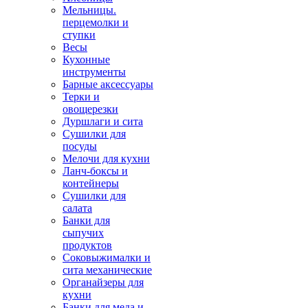
Мельницы.
перцемолки и
ступки
Весы
Кухонные
инструменты
Барные аксессуары
Терки и
овощерезки
Дуршлаги и сита
Сушилки для
посуды
Мелочи для кухни
Ланч-боксы и
контейнеры
Сушилки для
салата
Банки для
сыпучих
продуктов
Соковыжималки и
сита механические
Органайзеры для
кухни
Банки для меда и