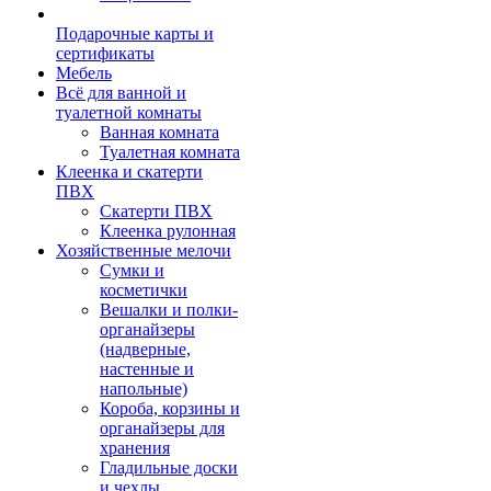
Подарочные карты и
сертификаты
Мебель
Всё для ванной и
туалетной комнаты
Ванная комната
Туалетная комната
Клеенка и скатерти
ПВХ
Скатерти ПВХ
Клеенка рулонная
Хозяйственные мелочи
Сумки и
косметички
Вешалки и полки-
органайзеры
(надверные,
настенные и
напольные)
Короба, корзины и
органайзеры для
хранения
Гладильные доски
и чехлы