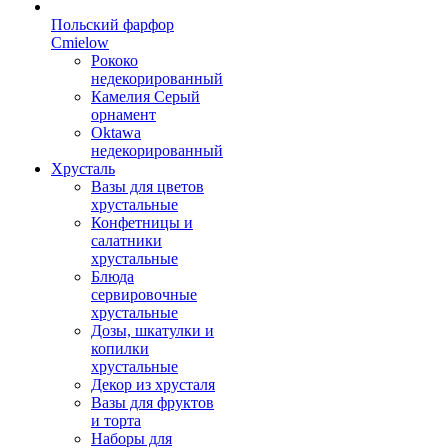
Польский фарфор
Сmielow
Рококо
недекорированный
Камелия Серый
орнамент
Oktawa
недекорированный
Хрусталь
Вазы для цветов
хрустальные
Конфетницы и
салатники
хрустальные
Блюда
сервировочные
хрустальные
Дозы, шкатулки и
копилки
хрустальные
Декор из хрусталя
Вазы для фруктов
и торта
Наборы для