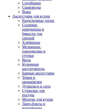
Сотейники
Сковороды
Воки
Аксессуары для кухни
Разделочные доски
Солонки,
перечницы и
ёмкости для
специй
Хлебницы
Мельницы.
перцемолки и
ступки
Весы
Кухонные
инструменты
Барные аксессуары
Терки и
овощерезки
Дуршлаги и сита
Сушилки для
посуды
Мелочи для кухни
Ланч-боксы и
контейнеры