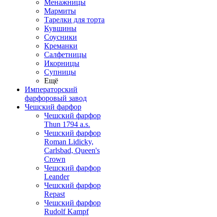
Менажницы
Мармиты
Тарелки для торта
Кувшины
Соусники
Креманки
Салфетницы
Икорницы
Супницы
Ещё
Императорский
фарфоровый завод
Чешский фарфор
Чешский фарфор
Thun 1794 a.s.
Чешский фарфор
Roman Lidicky,
Carlsbad, Queen's
Crown
Чешский фарфор
Leander
Чешский фарфор
Repast
Чешский фарфор
Rudolf Kampf