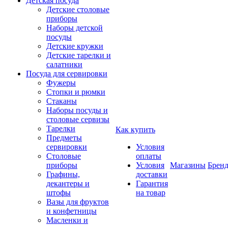
Детская посуда
Детские столовые
приборы
Наборы детской
посуды
Детские кружки
Детские тарелки и
салатники
Посуда для сервировки
Фужеры
Стопки и рюмки
Стаканы
Наборы посуды и
столовые сервизы
Тарелки
Как купить
Предметы
сервировки
Условия
Столовые
оплаты
приборы
Условия
Магазины
Брен
Графины,
доставки
декантеры и
Гарантия
штофы
на товар
Вазы для фруктов
и конфетницы
Масленки и