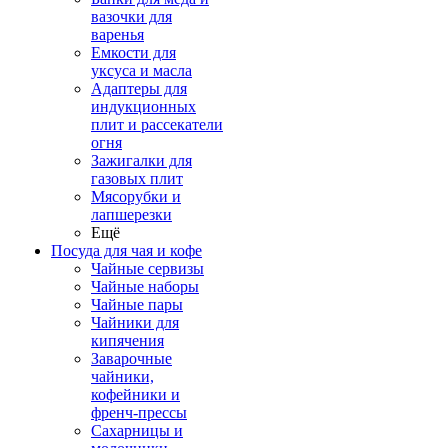
вазочки для
варенья
Емкости для
уксуса и масла
Адаптеры для
индукционных
плит и рассекатели
огня
Зажигалки для
газовых плит
Мясорубки и
лапшерезки
Ещё
Посуда для чая и кофе
Чайные сервизы
Чайные наборы
Чайные пары
Чайники для
кипячения
Заварочные
чайники,
кофейники и
френч-прессы
Сахарницы и