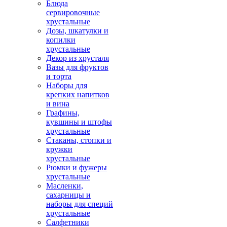
Блюда
сервировочные
хрустальные
Дозы, шкатулки и
копилки
хрустальные
Декор из хрусталя
Вазы для фруктов
и торта
Наборы для
крепких напитков
и вина
Графины,
кувшины и штофы
хрустальные
Стаканы, стопки и
кружки
хрустальные
Рюмки и фужеры
хрустальные
Масленки,
сахарницы и
наборы для специй
хрустальные
Салфетники