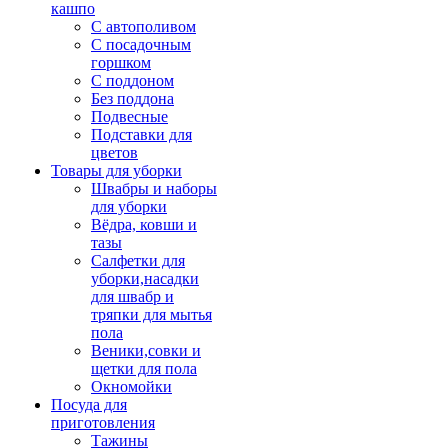
кашпо
С автополивом
С посадочным
горшком
С поддоном
Без поддона
Подвесные
Подставки для
цветов
Товары для уборки
Швабры и наборы
для уборки
Вёдра, ковши и
тазы
Салфетки для
уборки,насадки
для швабр и
тряпки для мытья
пола
Веники,совки и
щетки для пола
Окномойки
Посуда для
приготовления
Тажины