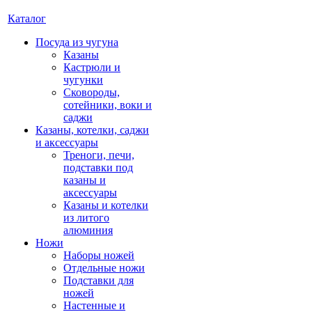
Каталог
Посуда из чугуна
Казаны
Кастрюли и
чугунки
Сковороды,
сотейники, воки и
саджи
Казаны, котелки, саджи
и аксессуары
Треноги, печи,
подставки под
казаны и
аксессуары
Казаны и котелки
из литого
алюминия
Ножи
Наборы ножей
Отдельные ножи
Подставки для
ножей
Настенные и