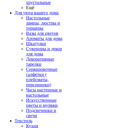
хрустальные
Ещё
Для уюта вашего дома
Настольные
лампы, люстры и
торшеры
Вазы для цветов
Ароматы для дома
Шкатулки
Сувениры и декор
для дома
Декоративные
тарелки
Сервировочные
салфетки (
плейсматы,
персонники)
Часы настенные и
настольные
Искусственные
цветы и муляжи
Подсвечники и
свечи
Текстиль
Кухня