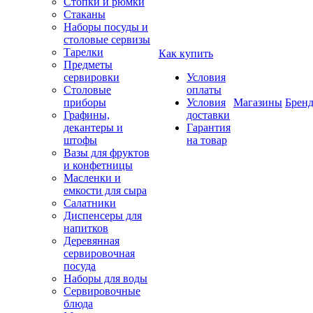
Стопки и рюмки
Стаканы
Наборы посуды и
столовые сервизы
Тарелки
Как купить
Предметы
сервировки
Условия
Столовые
оплаты
приборы
Условия
Магазины
Брен
Графины,
доставки
декантеры и
Гарантия
штофы
на товар
Вазы для фруктов
и конфетницы
Масленки и
емкости для сыра
Салатники
Диспенсеры для
напитков
Деревянная
сервировочная
посуда
Наборы для воды
Сервировочные
блюда