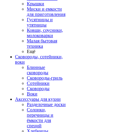
Крышки
Миски и емкости
для приготовления
Гусятницы и
утятницы
Ковши, соусники,
молоковарки
Малая бытовая
техника
Ещё
Сковороды, сотейники,
воки
Блинные
сковороды
Сковороды-гриль
Сотейники
Сковороды
Воки
Аксессуары для кухни
Разделочные доски
Солонки,
перечницы и
ёмкости для
специй
Хлебницы