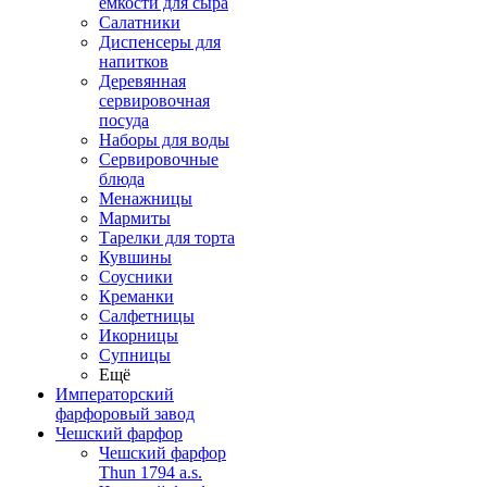
емкости для сыра
Салатники
Диспенсеры для
напитков
Деревянная
сервировочная
посуда
Наборы для воды
Сервировочные
блюда
Менажницы
Мармиты
Тарелки для торта
Кувшины
Соусники
Креманки
Салфетницы
Икорницы
Супницы
Ещё
Императорский
фарфоровый завод
Чешский фарфор
Чешский фарфор
Thun 1794 a.s.