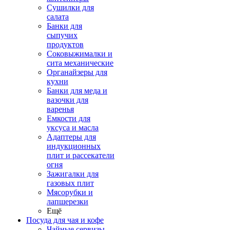
Сушилки для
салата
Банки для
сыпучих
продуктов
Соковыжималки и
сита механические
Органайзеры для
кухни
Банки для меда и
вазочки для
варенья
Емкости для
уксуса и масла
Адаптеры для
индукционных
плит и рассекатели
огня
Зажигалки для
газовых плит
Мясорубки и
лапшерезки
Ещё
Посуда для чая и кофе
Чайные сервизы