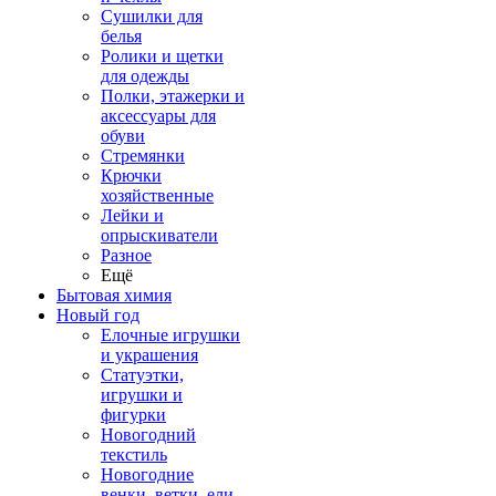
Сушилки для
белья
Ролики и щетки
для одежды
Полки, этажерки и
аксессуары для
обуви
Стремянки
Крючки
хозяйственные
Лейки и
опрыскиватели
Разное
Ещё
Бытовая химия
Новый год
Елочные игрушки
и украшения
Статуэтки,
игрушки и
фигурки
Новогодний
текстиль
Новогодние
венки, ветки, ели