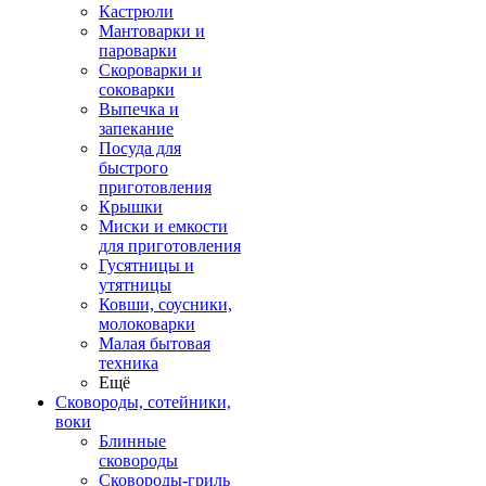
Кастрюли
Мантоварки и
пароварки
Скороварки и
соковарки
Выпечка и
запекание
Посуда для
быстрого
приготовления
Крышки
Миски и емкости
для приготовления
Гусятницы и
утятницы
Ковши, соусники,
молоковарки
Малая бытовая
техника
Ещё
Сковороды, сотейники,
воки
Блинные
сковороды
Сковороды-гриль