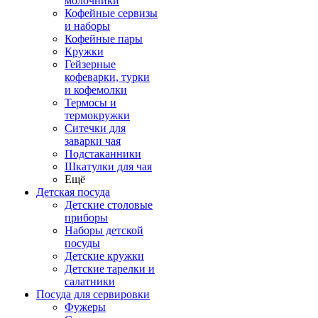
молочники
Кофейные сервизы
и наборы
Кофейные пары
Кружки
Гейзерные
кофеварки, турки
и кофемолки
Термосы и
термокружки
Ситечки для
заварки чая
Подстаканники
Шкатулки для чая
Ещё
Детская посуда
Детские столовые
приборы
Наборы детской
посуды
Детские кружки
Детские тарелки и
салатники
Посуда для сервировки
Фужеры