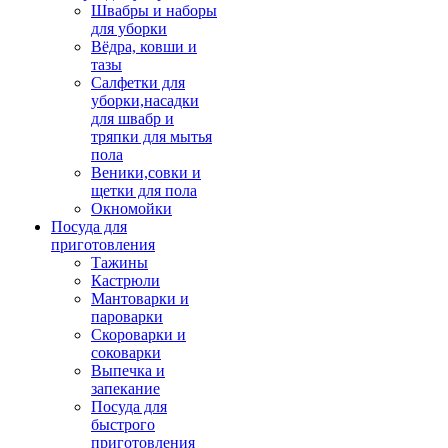
Швабры и наборы
для уборки
Вёдра, ковши и
тазы
Салфетки для
уборки,насадки
для швабр и
тряпки для мытья
пола
Веники,совки и
щетки для пола
Окномойки
Посуда для
приготовления
Тажины
Кастрюли
Мантоварки и
пароварки
Скороварки и
соковарки
Выпечка и
запекание
Посуда для
быстрого
приготовления