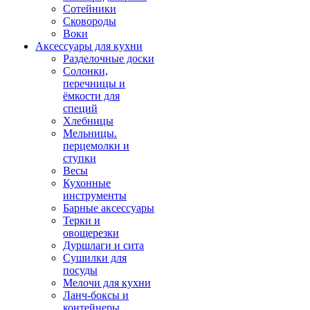
Сотейники
Сковороды
Воки
Аксессуары для кухни
Разделочные доски
Солонки,
перечницы и
ёмкости для
специй
Хлебницы
Мельницы.
перцемолки и
ступки
Весы
Кухонные
инструменты
Барные аксессуары
Терки и
овощерезки
Дуршлаги и сита
Сушилки для
посуды
Мелочи для кухни
Ланч-боксы и
контейнеры