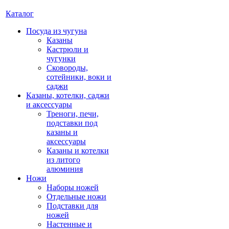
Каталог
Посуда из чугуна
Казаны
Кастрюли и
чугунки
Сковороды,
сотейники, воки и
саджи
Казаны, котелки, саджи
и аксессуары
Треноги, печи,
подставки под
казаны и
аксессуары
Казаны и котелки
из литого
алюминия
Ножи
Наборы ножей
Отдельные ножи
Подставки для
ножей
Настенные и