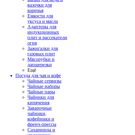
вазочки для
варенья
Емкости для
уксуса и масла
Адаптеры для
индукционных
плит и рассекатели
огня
Зажигалки для
газовых плит
Мясорубки и
лапшерезки
Ещё
Посуда для чая и кофе
Чайные сервизы
Чайные наборы
Чайные пары
Чайники для
кипячения
Заварочные
чайники,
кофейники и
френч-прессы
Сахарницы и