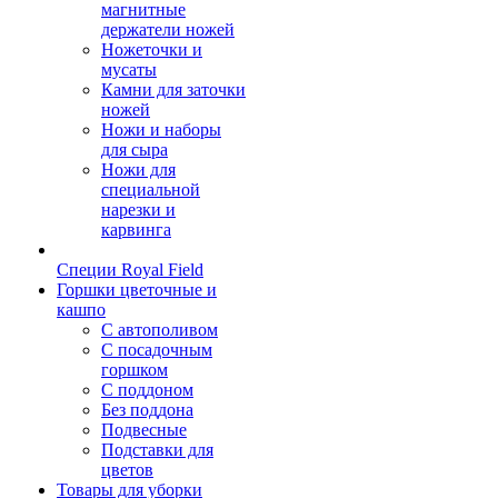
магнитные
держатели ножей
Ножеточки и
мусаты
Камни для заточки
ножей
Ножи и наборы
для сыра
Ножи для
специальной
нарезки и
карвинга
Специи Royal Field
Горшки цветочные и
кашпо
С автополивом
С посадочным
горшком
С поддоном
Без поддона
Подвесные
Подставки для
цветов
Товары для уборки