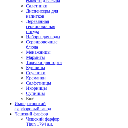
емкости для сыра
Салатники
Диспенсеры для
напитков
Деревянная
сервировочная
посуда
Наборы для воды
Сервировочные
блюда
Менажницы
Мармиты
Тарелки для торта
Кувшины
Соусники
Креманки
Салфетницы
Икорницы
Супницы
Ещё
Императорский
фарфоровый завод
Чешский фарфор
Чешский фарфор
Thun 1794 a.s.