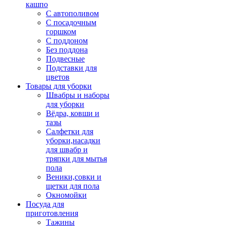
кашпо
С автополивом
С посадочным
горшком
С поддоном
Без поддона
Подвесные
Подставки для
цветов
Товары для уборки
Швабры и наборы
для уборки
Вёдра, ковши и
тазы
Салфетки для
уборки,насадки
для швабр и
тряпки для мытья
пола
Веники,совки и
щетки для пола
Окномойки
Посуда для
приготовления
Тажины