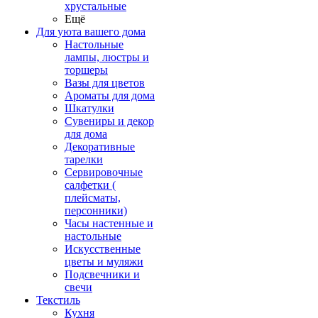
хрустальные
Ещё
Для уюта вашего дома
Настольные
лампы, люстры и
торшеры
Вазы для цветов
Ароматы для дома
Шкатулки
Сувениры и декор
для дома
Декоративные
тарелки
Сервировочные
салфетки (
плейсматы,
персонники)
Часы настенные и
настольные
Искусственные
цветы и муляжи
Подсвечники и
свечи
Текстиль
Кухня