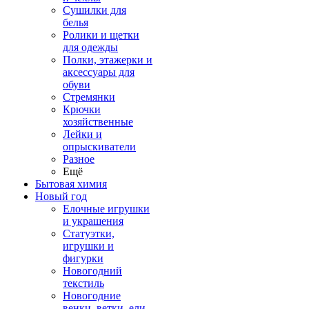
Сушилки для
белья
Ролики и щетки
для одежды
Полки, этажерки и
аксессуары для
обуви
Стремянки
Крючки
хозяйственные
Лейки и
опрыскиватели
Разное
Ещё
Бытовая химия
Новый год
Елочные игрушки
и украшения
Статуэтки,
игрушки и
фигурки
Новогодний
текстиль
Новогодние
венки, ветки, ели