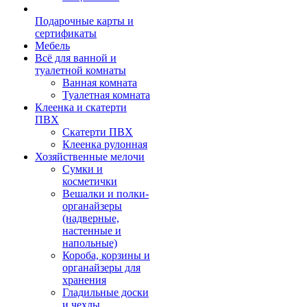
Подарочные карты и
сертификаты
Мебель
Всё для ванной и
туалетной комнаты
Ванная комната
Туалетная комната
Клеенка и скатерти
ПВХ
Скатерти ПВХ
Клеенка рулонная
Хозяйственные мелочи
Сумки и
косметички
Вешалки и полки-
органайзеры
(надверные,
настенные и
напольные)
Короба, корзины и
органайзеры для
хранения
Гладильные доски
и чехлы