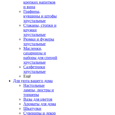
крепких напитков
и вина
Графины,
кувшины и штофы
хрустальные
Стаканы, стопки и
кружки
хрустальные
Рюмки и фужеры
хрустальные
Масленки,
сахарницы и
наборы для специй
хрустальные
Салфетники
хрустальные
Ещё
Для уюта вашего дома
Настольные
лампы, люстры и
торшеры
Вазы для цветов
Ароматы для дома
Шкатулки
Сувениры и декор