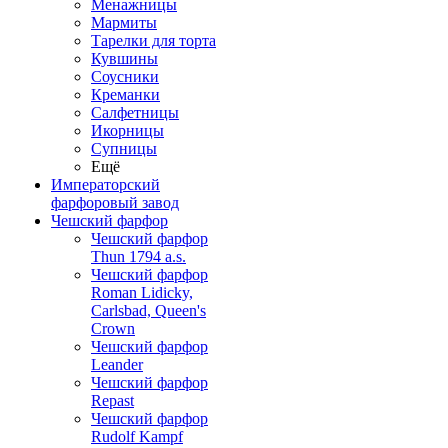
Менажницы
Мармиты
Тарелки для торта
Кувшины
Соусники
Креманки
Салфетницы
Икорницы
Супницы
Ещё
Императорский
фарфоровый завод
Чешский фарфор
Чешский фарфор
Thun 1794 a.s.
Чешский фарфор
Roman Lidicky,
Carlsbad, Queen's
Crown
Чешский фарфор
Leander
Чешский фарфор
Repast
Чешский фарфор
Rudolf Kampf