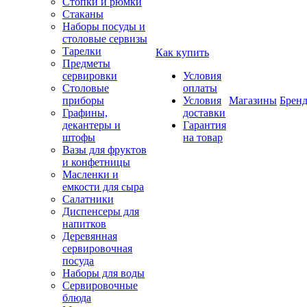
Стопки и рюмки
Стаканы
Наборы посуды и
столовые сервизы
Тарелки
Как купить
Предметы
сервировки
Условия
Столовые
оплаты
приборы
Условия
Магазины
Брен
Графины,
доставки
декантеры и
Гарантия
штофы
на товар
Вазы для фруктов
и конфетницы
Масленки и
емкости для сыра
Салатники
Диспенсеры для
напитков
Деревянная
сервировочная
посуда
Наборы для воды
Сервировочные
блюда