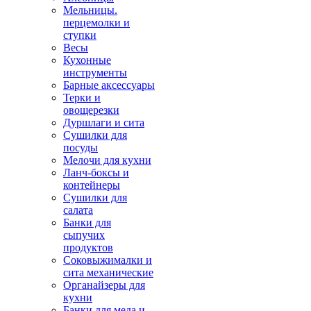
Мельницы.
перцемолки и
ступки
Весы
Кухонные
инструменты
Барные аксессуары
Терки и
овощерезки
Дуршлаги и сита
Сушилки для
посуды
Мелочи для кухни
Ланч-боксы и
контейнеры
Сушилки для
салата
Банки для
сыпучих
продуктов
Соковыжималки и
сита механические
Органайзеры для
кухни
Банки для меда и