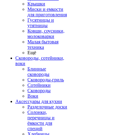
Крышки
Миски и емкости
для приготовления
Гусятницы и
утятницы
Ковши, соусники,
молоковарки
Малая бытовая
техника
Ещё
Сковороды, сотейники,
воки
Блинные
сковороды
Сковороды-гриль
Сотейники
Сковороды
Воки
Аксессуары для кухни
Разделочные доски
Солонки,
перечницы и
ёмкости для
специй
Хлебницы