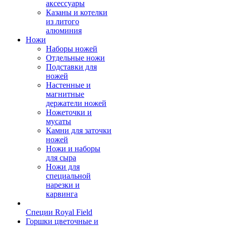
аксессуары
Казаны и котелки
из литого
алюминия
Ножи
Наборы ножей
Отдельные ножи
Подставки для
ножей
Настенные и
магнитные
держатели ножей
Ножеточки и
мусаты
Камни для заточки
ножей
Ножи и наборы
для сыра
Ножи для
специальной
нарезки и
карвинга
Специи Royal Field
Горшки цветочные и