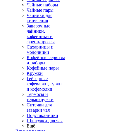
Чайные наборы
Чайные пары
Чайники для
кипячения
Заварочные
чайники,
кофейники и
френч-прессы
Сахарницы и
молочники
Кофейные сервизы
и наборы
Кофейные пары
Кружки
Гейзерные
кофеварки, турки
и кофемолки
Термосы и
термокружки
Ситечки для
заварки чая
Подстаканники
Шкатулки для чая
Ещё