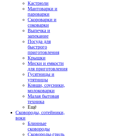
Кастрюли
Мантоварки и
пароварки
Скороварки и
соковарки
Выпечка и
запекание
Посуда для
быстрого
приготовления
Крышки
Миски и емкости
для приготовления
Гусятницы и
утятницы
Ковши, соусники,
молоковарки
Малая бытовая
техника
Ещё
Сковороды, сотейники,
воки
Блинные
сковороды
Сковороды-гриль