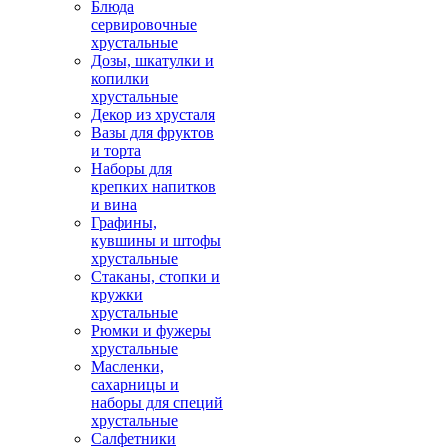
Блюда
сервировочные
хрустальные
Дозы, шкатулки и
копилки
хрустальные
Декор из хрусталя
Вазы для фруктов
и торта
Наборы для
крепких напитков
и вина
Графины,
кувшины и штофы
хрустальные
Стаканы, стопки и
кружки
хрустальные
Рюмки и фужеры
хрустальные
Масленки,
сахарницы и
наборы для специй
хрустальные
Салфетники