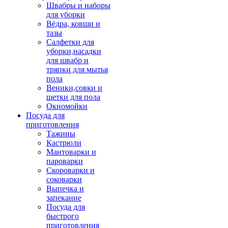
Швабры и наборы
для уборки
Вёдра, ковши и
тазы
Салфетки для
уборки,насадки
для швабр и
тряпки для мытья
пола
Веники,совки и
щетки для пола
Окномойки
Посуда для
приготовления
Тажины
Кастрюли
Мантоварки и
пароварки
Скороварки и
соковарки
Выпечка и
запекание
Посуда для
быстрого
приготовления