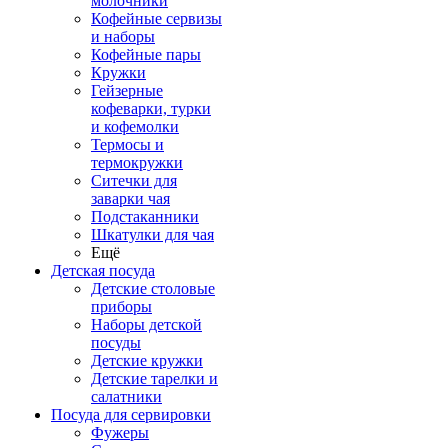
молочники
Кофейные сервизы
и наборы
Кофейные пары
Кружки
Гейзерные
кофеварки, турки
и кофемолки
Термосы и
термокружки
Ситечки для
заварки чая
Подстаканники
Шкатулки для чая
Ещё
Детская посуда
Детские столовые
приборы
Наборы детской
посуды
Детские кружки
Детские тарелки и
салатники
Посуда для сервировки
Фужеры