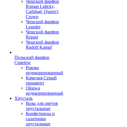
Чешский фарфор
Roman Lidicky,
Carlsbad, Queen's
Crown
Чешский фарфор
Leander
Чешский фарфор
Repast
Чешский фарфор
Rudolf Kampf
Польский фарфор
Сmielow
Рококо
недекорированный
Камелия Серый
орнамент
Oktawa
недекорированный
Хрусталь
Вазы для цветов
хрустальные
Конфетницы и
салатники
хрустальные