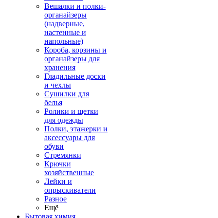
Вешалки и полки-
органайзеры
(надверные,
настенные и
напольные)
Короба, корзины и
органайзеры для
хранения
Гладильные доски
и чехлы
Сушилки для
белья
Ролики и щетки
для одежды
Полки, этажерки и
аксессуары для
обуви
Стремянки
Крючки
хозяйственные
Лейки и
опрыскиватели
Разное
Ещё
Бытовая химия