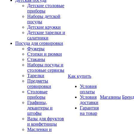
Детская посуда
Детские столовые
приборы
Наборы детской
посуды
Детские кружки
Детские тарелки и
салатники
Посуда для сервировки
Фужеры
Стопки и рюмки
Стаканы
Наборы посуды и
столовые сервизы
Тарелки
Как купить
Предметы
сервировки
Условия
Столовые
оплаты
приборы
Условия
Магазины
Брен
Графины,
доставки
декантеры и
Гарантия
штофы
на товар
Вазы для фруктов
и конфетницы
Масленки и