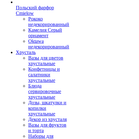
Польский фарфор
Сmielow
Рококо
недекорированный
Камелия Серый
орнамент
Oktawa
недекорированный
Хрусталь
Вазы для цветов
хрустальные
Конфетницы и
салатники
хрустальные
Блюда
сервировочные
хрустальные
Дозы, шкатулки и
копилки
хрустальные
Декор из хрусталя
Вазы для фруктов
и торта
Наборы для