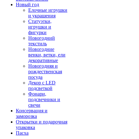
Новый год
Елочные игрушки
и украшения
Статуэтки,
игрушки и
фигурки
Новогодний
текстиль
Новогодние
венки, ветки, ели
декоративные
Новогодняя и
рождественская
посуда
Декор с LED
подсветкой
Фонари,
подсвечники и
свечи
Консервация и
заморозка
Открытки и подарочная
упаковка
Пасха