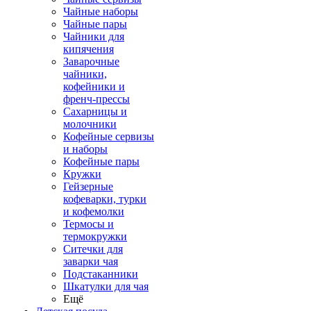
Чайные наборы
Чайные пары
Чайники для
кипячения
Заварочные
чайники,
кофейники и
френч-прессы
Сахарницы и
молочники
Кофейные сервизы
и наборы
Кофейные пары
Кружки
Гейзерные
кофеварки, турки
и кофемолки
Термосы и
термокружки
Ситечки для
заварки чая
Подстаканники
Шкатулки для чая
Ещё