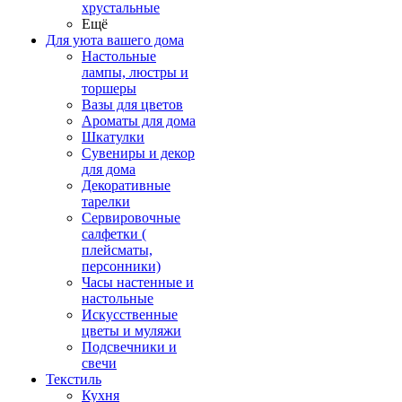
хрустальные
Ещё
Для уюта вашего дома
Настольные
лампы, люстры и
торшеры
Вазы для цветов
Ароматы для дома
Шкатулки
Сувениры и декор
для дома
Декоративные
тарелки
Сервировочные
салфетки (
плейсматы,
персонники)
Часы настенные и
настольные
Искусственные
цветы и муляжи
Подсвечники и
свечи
Текстиль
Кухня