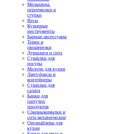
Мельницы.
перцемолки и
ступки
Весы
Кухонные
инструменты
Барные аксессуары
Терки и
овощерезки
Дуршлаги и сита
Сушилки для
посуды
Мелочи для кухни
Ланч-боксы и
контейнеры
Сушилки для
салата
Банки для
сыпучих
продуктов
Соковыжималки и
сита механические
Органайзеры для
кухни
Банки для меда и