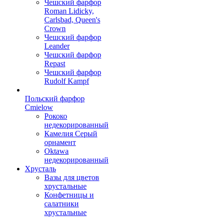
Чешский фарфор
Roman Lidicky,
Carlsbad, Queen's
Crown
Чешский фарфор
Leander
Чешский фарфор
Repast
Чешский фарфор
Rudolf Kampf
Польский фарфор
Сmielow
Рококо
недекорированный
Камелия Серый
орнамент
Oktawa
недекорированный
Хрусталь
Вазы для цветов
хрустальные
Конфетницы и
салатники
хрустальные