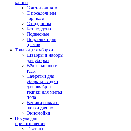
кашпо
С автополивом
С посадочным
горшком
С поддоном
Без поддона
Подвесные
Подставки для
цветов
Товары для уборки
Швабры и наборы
для уборки
Вёдра, ковши и
тазы
Салфетки для
уборки,насадки
для швабр и
тряпки для мытья
пола
Веники,совки и
щетки для пола
Окномойки
Посуда для
приготовления
Тажины