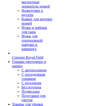
магнитные
держатели ножей
Ножеточки и
мусаты
Камни для заточки
ножей
Ножи и наборы
для сыра
Ножи для
специальной
нарезки и
карвинга
Специи Royal Field
Горшки цветочные и
кашпо
С автополивом
С посадочным
горшком
С поддоном
Без поддона
Подвесные
Подставки для
цветов
Товары для уборки