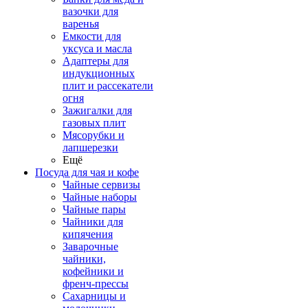
вазочки для
варенья
Емкости для
уксуса и масла
Адаптеры для
индукционных
плит и рассекатели
огня
Зажигалки для
газовых плит
Мясорубки и
лапшерезки
Ещё
Посуда для чая и кофе
Чайные сервизы
Чайные наборы
Чайные пары
Чайники для
кипячения
Заварочные
чайники,
кофейники и
френч-прессы
Сахарницы и