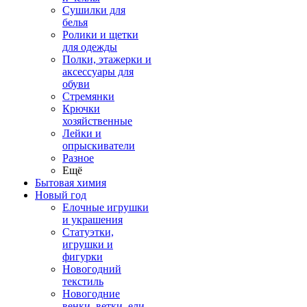
Сушилки для
белья
Ролики и щетки
для одежды
Полки, этажерки и
аксессуары для
обуви
Стремянки
Крючки
хозяйственные
Лейки и
опрыскиватели
Разное
Ещё
Бытовая химия
Новый год
Елочные игрушки
и украшения
Статуэтки,
игрушки и
фигурки
Новогодний
текстиль
Новогодние
венки, ветки, ели