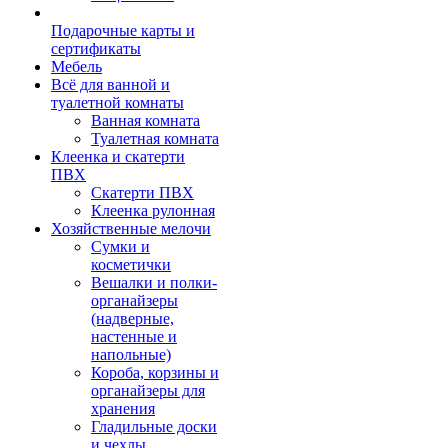
Подарочные карты и
сертификаты
Мебель
Всё для ванной и
туалетной комнаты
Ванная комната
Туалетная комната
Клеенка и скатерти
ПВХ
Скатерти ПВХ
Клеенка рулонная
Хозяйственные мелочи
Сумки и
косметички
Вешалки и полки-
органайзеры
(надверные,
настенные и
напольные)
Короба, корзины и
органайзеры для
хранения
Гладильные доски
и чехлы