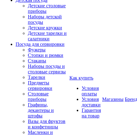
Детская посуда
Детские столовые
приборы
Наборы детской
посуды
Детские кружки
Детские тарелки и
салатники
Посуда для сервировки
Фужеры
Стопки и рюмки
Стаканы
Наборы посуды и
столовые сервизы
Тарелки
Как купить
Предметы
сервировки
Условия
Столовые
оплаты
приборы
Условия
Магазины
Брен
Графины,
доставки
декантеры и
Гарантия
штофы
на товар
Вазы для фруктов
и конфетницы
Масленки и