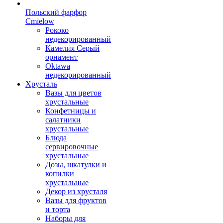
Польский фарфор
Сmielow
Рококо
недекорированный
Камелия Серый
орнамент
Oktawa
недекорированный
Хрусталь
Вазы для цветов
хрустальные
Конфетницы и
салатники
хрустальные
Блюда
сервировочные
хрустальные
Дозы, шкатулки и
копилки
хрустальные
Декор из хрусталя
Вазы для фруктов
и торта
Наборы для