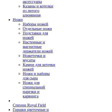
аксессуары
Казаны и котелки
из литого
алюминия
Ножи
Наборы ножей
Отдельные ножи
Подставки для
ножей
Настенные и
магнитные
держатели ножей
Ножеточки и
мусаты
Камни для заточки
ножей
Ножи и наборы
для сыра
Ножи для
специальной
нарезки и
карвинга
Специи Royal Field
Горшки цветочные и