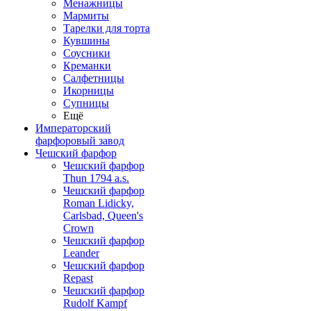
Менажницы
Мармиты
Тарелки для торта
Кувшины
Соусники
Креманки
Салфетницы
Икорницы
Супницы
Ещё
Императорский
фарфоровый завод
Чешский фарфор
Чешский фарфор
Thun 1794 a.s.
Чешский фарфор
Roman Lidicky,
Carlsbad, Queen's
Crown
Чешский фарфор
Leander
Чешский фарфор
Repast
Чешский фарфор
Rudolf Kampf