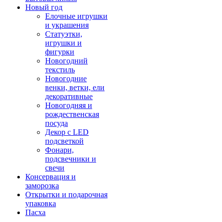
Новый год
Елочные игрушки
и украшения
Статуэтки,
игрушки и
фигурки
Новогодний
текстиль
Новогодние
венки, ветки, ели
декоративные
Новогодняя и
рождественская
посуда
Декор с LED
подсветкой
Фонари,
подсвечники и
свечи
Консервация и
заморозка
Открытки и подарочная
упаковка
Пасха