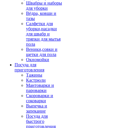
Швабры и наборы
для уборки
Вёдра, ковши и
тазы
Салфетки для
уборки,насадки
для швабр и
тряпки для мытья
пола
Веники,совки и
щетки для пола
Окномойки
Посуда для
приготовления
Тажины
Кастрюли
Мантоварки и
пароварки
Скороварки и
соковарки
Выпечка и
запекание
Посуда для
быстрого
приготовления