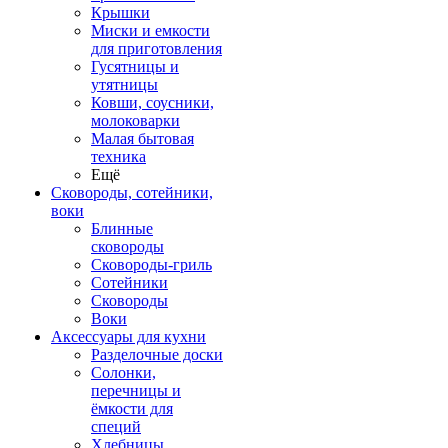
Крышки
Миски и емкости
для приготовления
Гусятницы и
утятницы
Ковши, соусники,
молоковарки
Малая бытовая
техника
Ещё
Сковороды, сотейники,
воки
Блинные
сковороды
Сковороды-гриль
Сотейники
Сковороды
Воки
Аксессуары для кухни
Разделочные доски
Солонки,
перечницы и
ёмкости для
специй
Хлебницы