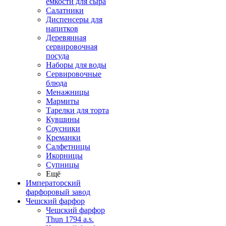
емкости для сыра
Салатники
Диспенсеры для
напитков
Деревянная
сервировочная
посуда
Наборы для воды
Сервировочные
блюда
Менажницы
Мармиты
Тарелки для торта
Кувшины
Соусники
Креманки
Салфетницы
Икорницы
Супницы
Ещё
Императорский
фарфоровый завод
Чешский фарфор
Чешский фарфор
Thun 1794 a.s.