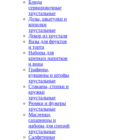
Блюда
сервировочные
хрустальные
Дозы, шкатулки и
копилки
хрустальные
Декор из хрусталя
Вазы для фруктов
и торта
Наборы для
крепких напитков
и вина
Графины,
кувшины и штофы
хрустальные
Стаканы, стопки и
кружки
хрустальные
Рюмки и фужеры
хрустальные
Масленки,
сахарницы и
наборы для специй
хрустальные
Салфетники