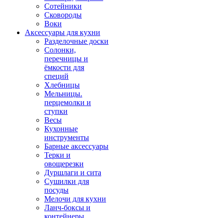
Сотейники
Сковороды
Воки
Аксессуары для кухни
Разделочные доски
Солонки,
перечницы и
ёмкости для
специй
Хлебницы
Мельницы.
перцемолки и
ступки
Весы
Кухонные
инструменты
Барные аксессуары
Терки и
овощерезки
Дуршлаги и сита
Сушилки для
посуды
Мелочи для кухни
Ланч-боксы и
контейнеры