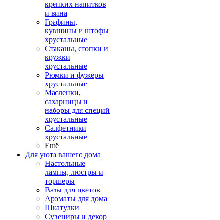
крепких напитков
и вина
Графины,
кувшины и штофы
хрустальные
Стаканы, стопки и
кружки
хрустальные
Рюмки и фужеры
хрустальные
Масленки,
сахарницы и
наборы для специй
хрустальные
Салфетники
хрустальные
Ещё
Для уюта вашего дома
Настольные
лампы, люстры и
торшеры
Вазы для цветов
Ароматы для дома
Шкатулки
Сувениры и декор