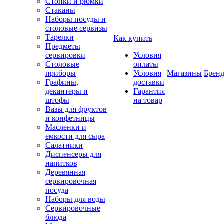
Стопки и рюмки
Стаканы
Наборы посуды и
столовые сервизы
Тарелки
Как купить
Предметы
сервировки
Условия
Столовые
оплаты
приборы
Условия
Магазины
Брен
Графины,
доставки
декантеры и
Гарантия
штофы
на товар
Вазы для фруктов
и конфетницы
Масленки и
емкости для сыра
Салатники
Диспенсеры для
напитков
Деревянная
сервировочная
посуда
Наборы для воды
Сервировочные
блюда