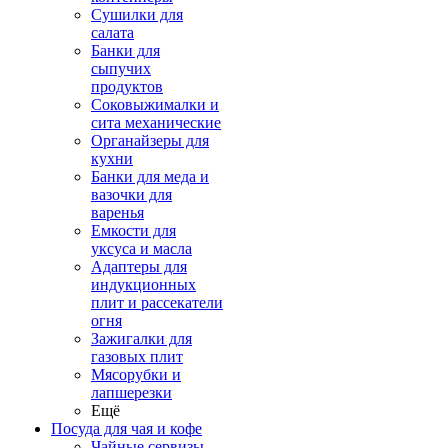
Сушилки для
салата
Банки для
сыпучих
продуктов
Соковыжималки и
сита механические
Органайзеры для
кухни
Банки для меда и
вазочки для
варенья
Емкости для
уксуса и масла
Адаптеры для
индукционных
плит и рассекатели
огня
Зажигалки для
газовых плит
Мясорубки и
лапшерезки
Ещё
Посуда для чая и кофе
Чайные сервизы