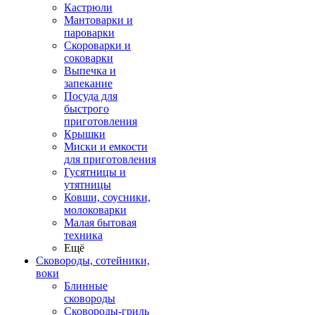
Кастрюли
Мантоварки и
пароварки
Скороварки и
соковарки
Выпечка и
запекание
Посуда для
быстрого
приготовления
Крышки
Миски и емкости
для приготовления
Гусятницы и
утятницы
Ковши, соусники,
молоковарки
Малая бытовая
техника
Ещё
Сковороды, сотейники,
воки
Блинные
сковороды
Сковороды-гриль