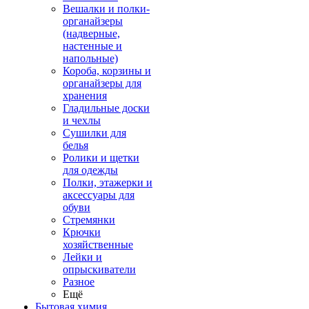
Вешалки и полки-
органайзеры
(надверные,
настенные и
напольные)
Короба, корзины и
органайзеры для
хранения
Гладильные доски
и чехлы
Сушилки для
белья
Ролики и щетки
для одежды
Полки, этажерки и
аксессуары для
обуви
Стремянки
Крючки
хозяйственные
Лейки и
опрыскиватели
Разное
Ещё
Бытовая химия