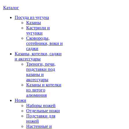
Каталог
Посуда из чугуна
Казаны
Кастрюли и
чугунки
Сковороды,
сотейники, воки и
саджи
Казаны, котелки, саджи
и аксессуары
Треноги, печи,
подставки под
казаны и
аксессуары
Казаны и котелки
из литого
алюминия
Ножи
Наборы ножей
Отдельные ножи
Подставки для
ножей
Настенные и