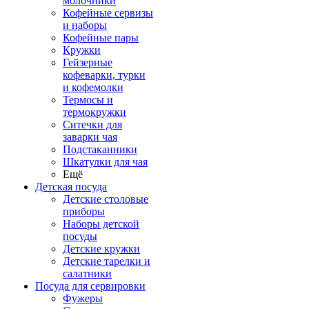
молочники
Кофейные сервизы
и наборы
Кофейные пары
Кружки
Гейзерные
кофеварки, турки
и кофемолки
Термосы и
термокружки
Ситечки для
заварки чая
Подстаканники
Шкатулки для чая
Ещё
Детская посуда
Детские столовые
приборы
Наборы детской
посуды
Детские кружки
Детские тарелки и
салатники
Посуда для сервировки
Фужеры