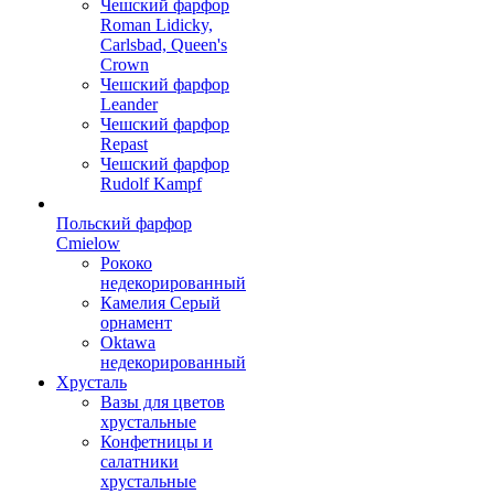
Чешский фарфор
Roman Lidicky,
Carlsbad, Queen's
Crown
Чешский фарфор
Leander
Чешский фарфор
Repast
Чешский фарфор
Rudolf Kampf
Польский фарфор
Сmielow
Рококо
недекорированный
Камелия Серый
орнамент
Oktawa
недекорированный
Хрусталь
Вазы для цветов
хрустальные
Конфетницы и
салатники
хрустальные