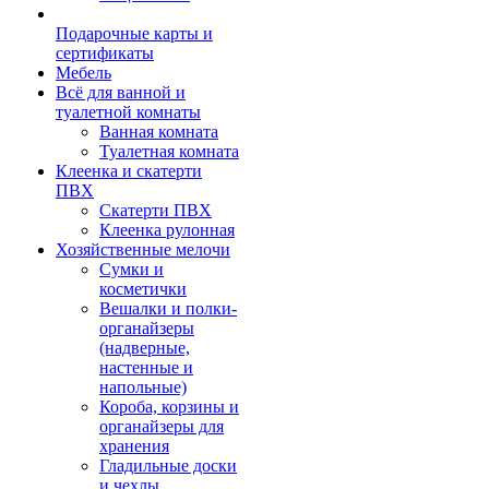
Подарочные карты и
сертификаты
Мебель
Всё для ванной и
туалетной комнаты
Ванная комната
Туалетная комната
Клеенка и скатерти
ПВХ
Скатерти ПВХ
Клеенка рулонная
Хозяйственные мелочи
Сумки и
косметички
Вешалки и полки-
органайзеры
(надверные,
настенные и
напольные)
Короба, корзины и
органайзеры для
хранения
Гладильные доски
и чехлы