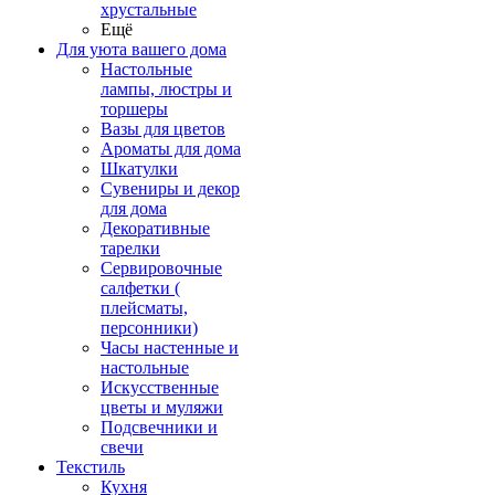
хрустальные
Ещё
Для уюта вашего дома
Настольные
лампы, люстры и
торшеры
Вазы для цветов
Ароматы для дома
Шкатулки
Сувениры и декор
для дома
Декоративные
тарелки
Сервировочные
салфетки (
плейсматы,
персонники)
Часы настенные и
настольные
Искусственные
цветы и муляжи
Подсвечники и
свечи
Текстиль
Кухня