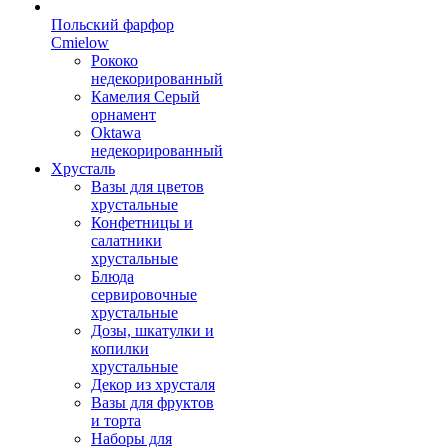
Польский фарфор
Сmielow
Рококо
недекорированный
Камелия Серый
орнамент
Oktawa
недекорированный
Хрусталь
Вазы для цветов
хрустальные
Конфетницы и
салатники
хрустальные
Блюда
сервировочные
хрустальные
Дозы, шкатулки и
копилки
хрустальные
Декор из хрусталя
Вазы для фруктов
и торта
Наборы для