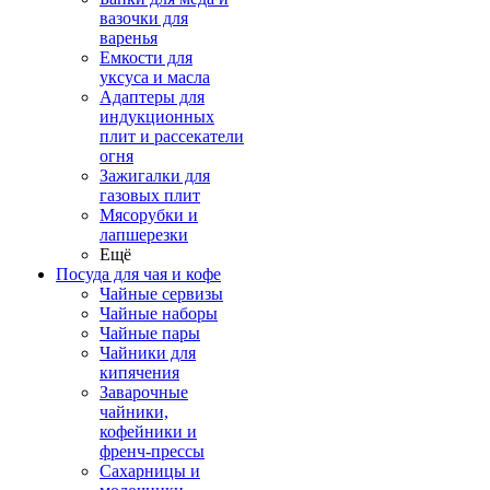
вазочки для
варенья
Емкости для
уксуса и масла
Адаптеры для
индукционных
плит и рассекатели
огня
Зажигалки для
газовых плит
Мясорубки и
лапшерезки
Ещё
Посуда для чая и кофе
Чайные сервизы
Чайные наборы
Чайные пары
Чайники для
кипячения
Заварочные
чайники,
кофейники и
френч-прессы
Сахарницы и