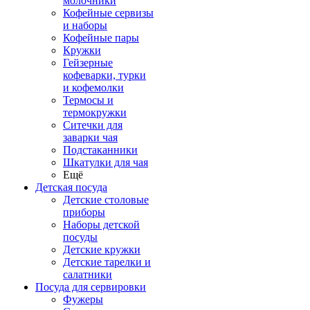
молочники
Кофейные сервизы
и наборы
Кофейные пары
Кружки
Гейзерные
кофеварки, турки
и кофемолки
Термосы и
термокружки
Ситечки для
заварки чая
Подстаканники
Шкатулки для чая
Ещё
Детская посуда
Детские столовые
приборы
Наборы детской
посуды
Детские кружки
Детские тарелки и
салатники
Посуда для сервировки
Фужеры