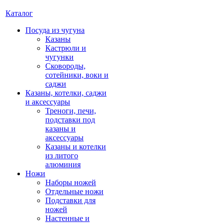
Каталог
Посуда из чугуна
Казаны
Кастрюли и
чугунки
Сковороды,
сотейники, воки и
саджи
Казаны, котелки, саджи
и аксессуары
Треноги, печи,
подставки под
казаны и
аксессуары
Казаны и котелки
из литого
алюминия
Ножи
Наборы ножей
Отдельные ножи
Подставки для
ножей
Настенные и