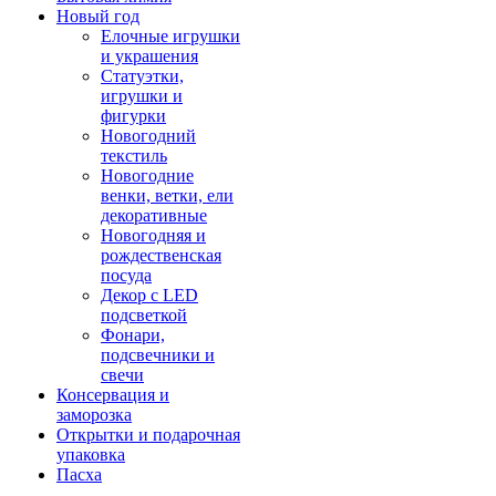
Новый год
Елочные игрушки
и украшения
Статуэтки,
игрушки и
фигурки
Новогодний
текстиль
Новогодние
венки, ветки, ели
декоративные
Новогодняя и
рождественская
посуда
Декор с LED
подсветкой
Фонари,
подсвечники и
свечи
Консервация и
заморозка
Открытки и подарочная
упаковка
Пасха