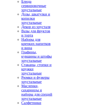
Блюда
сервировочные
хрустальные
Дозы, шкатулки и
копилки
хрустальные
Декор из хрусталя
Вазы для фруктов
и торта
Наборы для
крепких напитков
и вина
Графины,
кувшины и штофы
хрустальные
Стаканы, стопки и
кружки
хрустальные
Рюмки и фужеры
хрустальные
Масленки,
сахарницы и
наборы для специй
хрустальные
Салфетники