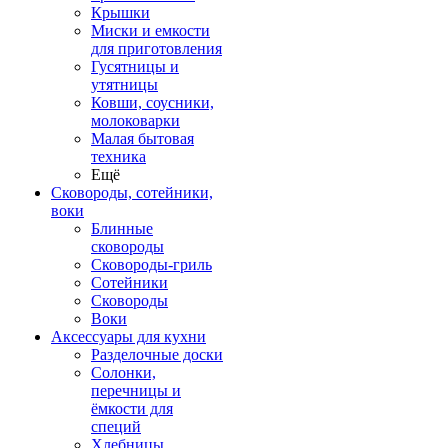
Крышки
Миски и емкости
для приготовления
Гусятницы и
утятницы
Ковши, соусники,
молоковарки
Малая бытовая
техника
Ещё
Сковороды, сотейники,
воки
Блинные
сковороды
Сковороды-гриль
Сотейники
Сковороды
Воки
Аксессуары для кухни
Разделочные доски
Солонки,
перечницы и
ёмкости для
специй
Хлебницы