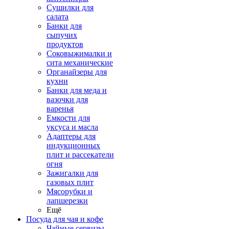
Сушилки для
салата
Банки для
сыпучих
продуктов
Соковыжималки и
сита механические
Органайзеры для
кухни
Банки для меда и
вазочки для
варенья
Емкости для
уксуса и масла
Адаптеры для
индукционных
плит и рассекатели
огня
Зажигалки для
газовых плит
Мясорубки и
лапшерезки
Ещё
Посуда для чая и кофе
Чайные сервизы