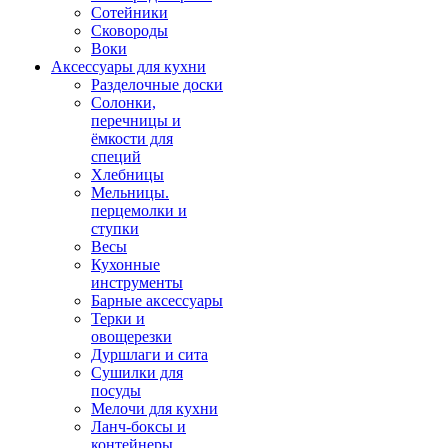
Сотейники
Сковороды
Воки
Аксессуары для кухни
Разделочные доски
Солонки,
перечницы и
ёмкости для
специй
Хлебницы
Мельницы.
перцемолки и
ступки
Весы
Кухонные
инструменты
Барные аксессуары
Терки и
овощерезки
Дуршлаги и сита
Сушилки для
посуды
Мелочи для кухни
Ланч-боксы и
контейнеры