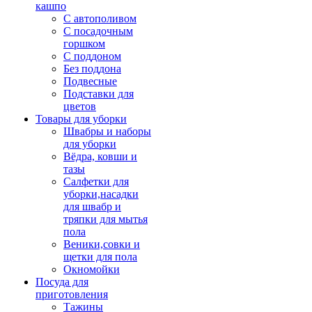
кашпо
С автополивом
С посадочным
горшком
С поддоном
Без поддона
Подвесные
Подставки для
цветов
Товары для уборки
Швабры и наборы
для уборки
Вёдра, ковши и
тазы
Салфетки для
уборки,насадки
для швабр и
тряпки для мытья
пола
Веники,совки и
щетки для пола
Окномойки
Посуда для
приготовления
Тажины