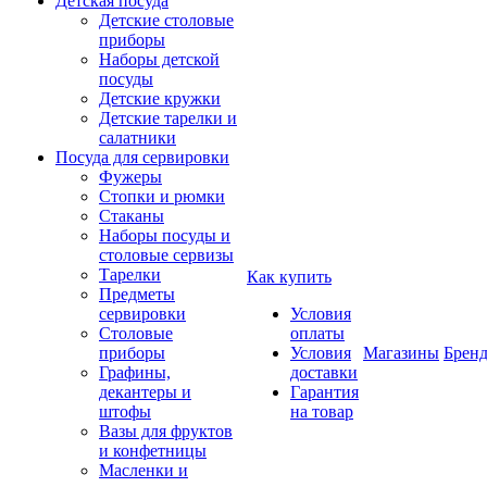
Детская посуда
Детские столовые
приборы
Наборы детской
посуды
Детские кружки
Детские тарелки и
салатники
Посуда для сервировки
Фужеры
Стопки и рюмки
Стаканы
Наборы посуды и
столовые сервизы
Тарелки
Как купить
Предметы
сервировки
Условия
Столовые
оплаты
приборы
Условия
Магазины
Брен
Графины,
доставки
декантеры и
Гарантия
штофы
на товар
Вазы для фруктов
и конфетницы
Масленки и