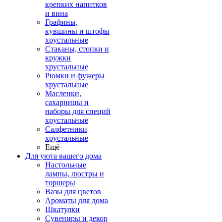
крепких напитков
и вина
Графины,
кувшины и штофы
хрустальные
Стаканы, стопки и
кружки
хрустальные
Рюмки и фужеры
хрустальные
Масленки,
сахарницы и
наборы для специй
хрустальные
Салфетники
хрустальные
Ещё
Для уюта вашего дома
Настольные
лампы, люстры и
торшеры
Вазы для цветов
Ароматы для дома
Шкатулки
Сувениры и декор