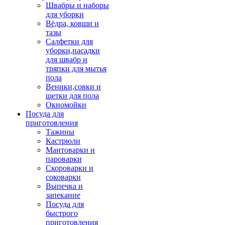
Швабры и наборы
для уборки
Вёдра, ковши и
тазы
Салфетки для
уборки,насадки
для швабр и
тряпки для мытья
пола
Веники,совки и
щетки для пола
Окномойки
Посуда для
приготовления
Тажины
Кастрюли
Мантоварки и
пароварки
Скороварки и
соковарки
Выпечка и
запекание
Посуда для
быстрого
приготовления