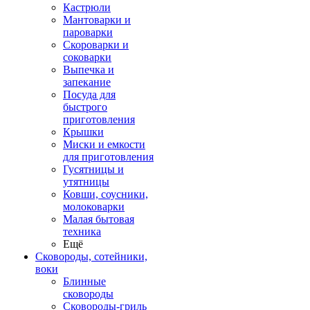
Кастрюли
Мантоварки и
пароварки
Скороварки и
соковарки
Выпечка и
запекание
Посуда для
быстрого
приготовления
Крышки
Миски и емкости
для приготовления
Гусятницы и
утятницы
Ковши, соусники,
молоковарки
Малая бытовая
техника
Ещё
Сковороды, сотейники,
воки
Блинные
сковороды
Сковороды-гриль