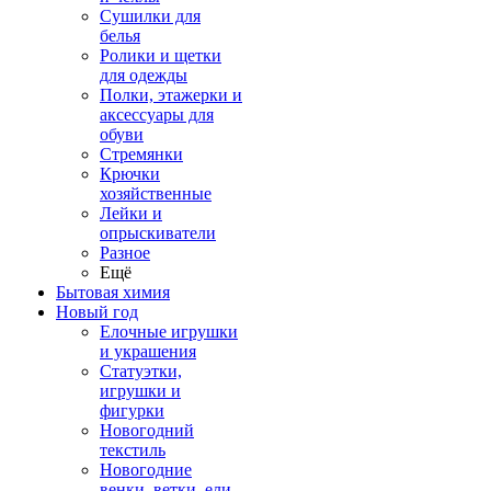
Сушилки для
белья
Ролики и щетки
для одежды
Полки, этажерки и
аксессуары для
обуви
Стремянки
Крючки
хозяйственные
Лейки и
опрыскиватели
Разное
Ещё
Бытовая химия
Новый год
Елочные игрушки
и украшения
Статуэтки,
игрушки и
фигурки
Новогодний
текстиль
Новогодние
венки, ветки, ели