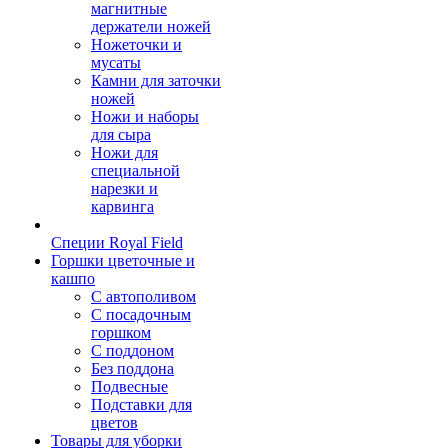
магнитные
держатели ножей
Ножеточки и
мусаты
Камни для заточки
ножей
Ножи и наборы
для сыра
Ножи для
специальной
нарезки и
карвинга
Специи Royal Field
Горшки цветочные и
кашпо
С автополивом
С посадочным
горшком
С поддоном
Без поддона
Подвесные
Подставки для
цветов
Товары для уборки