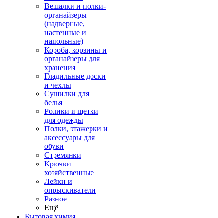
Вешалки и полки-
органайзеры
(надверные,
настенные и
напольные)
Короба, корзины и
органайзеры для
хранения
Гладильные доски
и чехлы
Сушилки для
белья
Ролики и щетки
для одежды
Полки, этажерки и
аксессуары для
обуви
Стремянки
Крючки
хозяйственные
Лейки и
опрыскиватели
Разное
Ещё
Бытовая химия