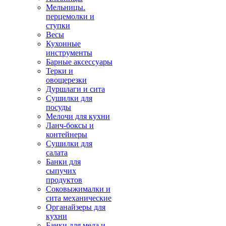
Мельницы.
перцемолки и
ступки
Весы
Кухонные
инструменты
Барные аксессуары
Терки и
овощерезки
Дуршлаги и сита
Сушилки для
посуды
Мелочи для кухни
Ланч-боксы и
контейнеры
Сушилки для
салата
Банки для
сыпучих
продуктов
Соковыжималки и
сита механические
Органайзеры для
кухни
Банки для меда и