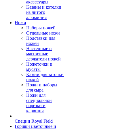
аксессуары
Казаны и котелки
из литого
алюминия
Ножи
Наборы ножей
Отдельные ножи
Подставки для
ножей
Настенные и
магнитные
держатели ножей
Ножеточки и
мусаты
Камни для заточки
ножей
Ножи и наборы
для сыра
Ножи для
специальной
нарезки и
карвинга
Специи Royal Field
Горшки цветочные и