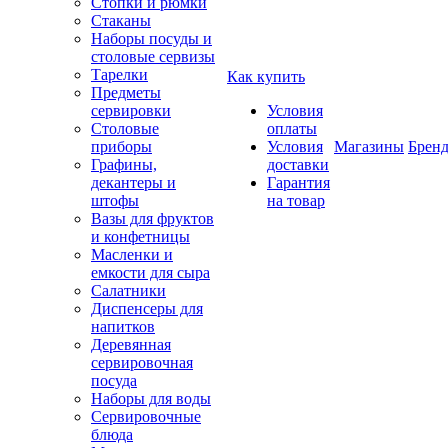
Стопки и рюмки
Стаканы
Наборы посуды и
столовые сервизы
Тарелки
Как купить
Предметы
сервировки
Условия
Столовые
оплаты
приборы
Условия
Магазины
Брен
Графины,
доставки
декантеры и
Гарантия
штофы
на товар
Вазы для фруктов
и конфетницы
Масленки и
емкости для сыра
Салатники
Диспенсеры для
напитков
Деревянная
сервировочная
посуда
Наборы для воды
Сервировочные
блюда