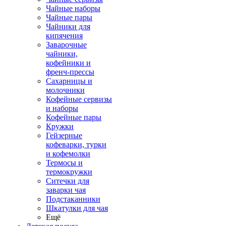
Чайные наборы
Чайные пары
Чайники для
кипячения
Заварочные
чайники,
кофейники и
френч-прессы
Сахарницы и
молочники
Кофейные сервизы
и наборы
Кофейные пары
Кружки
Гейзерные
кофеварки, турки
и кофемолки
Термосы и
термокружки
Ситечки для
заварки чая
Подстаканники
Шкатулки для чая
Ещё