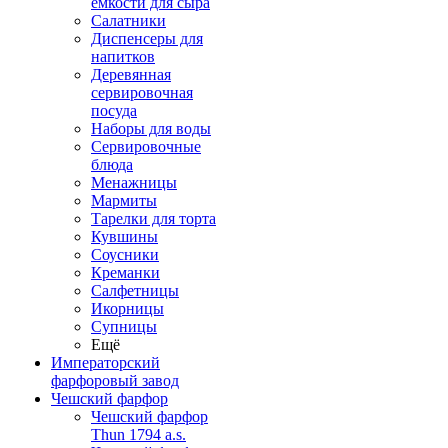
емкости для сыра
Салатники
Диспенсеры для
напитков
Деревянная
сервировочная
посуда
Наборы для воды
Сервировочные
блюда
Менажницы
Мармиты
Тарелки для торта
Кувшины
Соусники
Креманки
Салфетницы
Икорницы
Супницы
Ещё
Императорский
фарфоровый завод
Чешский фарфор
Чешский фарфор
Thun 1794 a.s.