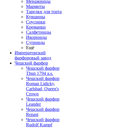
Менажницы
Мармиты
Тарелки для торта
Кувшины
Соусники
Креманки
Салфетницы
Икорницы
Супницы
Ещё
Императорский
фарфоровый завод
Чешский фарфор
Чешский фарфор
Thun 1794 a.s.
Чешский фарфор
Roman Lidicky,
Carlsbad, Queen's
Crown
Чешский фарфор
Leander
Чешский фарфор
Repast
Чешский фарфор
Rudolf Kampf