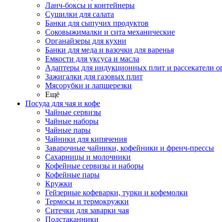
Ланч-боксы и контейнеры
Сушилки для салата
Банки для сыпучих продуктов
Соковыжималки и сита механические
Органайзеры для кухни
Банки для меда и вазочки для варенья
Емкости для уксуса и масла
Адаптеры для индукционных плит и рассекатели о
Зажигалки для газовых плит
Мясорубки и лапшерезки
Ещё
Посуда для чая и кофе
Чайные сервизы
Чайные наборы
Чайные пары
Чайники для кипячения
Заварочные чайники, кофейники и френч-прессы
Сахарницы и молочники
Кофейные сервизы и наборы
Кофейные пары
Кружки
Гейзерные кофеварки, турки и кофемолки
Термосы и термокружки
Ситечки для заварки чая
Подстаканники