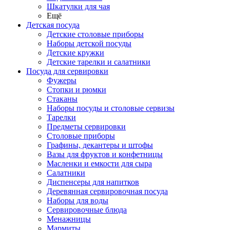
Шкатулки для чая
Ещё
Детская посуда
Детские столовые приборы
Наборы детской посуды
Детские кружки
Детские тарелки и салатники
Посуда для сервировки
Фужеры
Стопки и рюмки
Стаканы
Наборы посуды и столовые сервизы
Тарелки
Предметы сервировки
Столовые приборы
Графины, декантеры и штофы
Вазы для фруктов и конфетницы
Масленки и емкости для сыра
Салатники
Диспенсеры для напитков
Деревянная сервировочная посуда
Наборы для воды
Сервировочные блюда
Менажницы
Мармиты