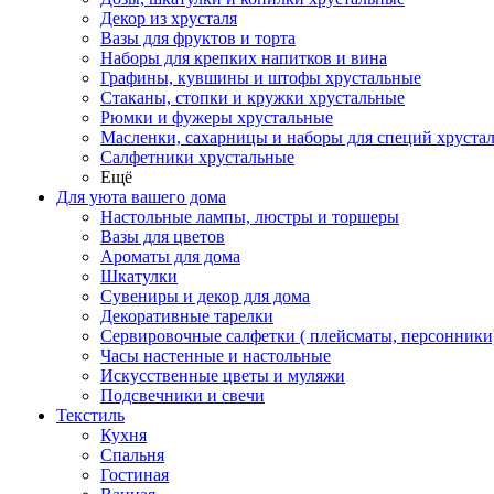
Декор из хрусталя
Вазы для фруктов и торта
Наборы для крепких напитков и вина
Графины, кувшины и штофы хрустальные
Стаканы, стопки и кружки хрустальные
Рюмки и фужеры хрустальные
Масленки, сахарницы и наборы для специй хруста
Салфетники хрустальные
Ещё
Для уюта вашего дома
Настольные лампы, люстры и торшеры
Вазы для цветов
Ароматы для дома
Шкатулки
Сувениры и декор для дома
Декоративные тарелки
Сервировочные салфетки ( плейсматы, персонники
Часы настенные и настольные
Искусственные цветы и муляжи
Подсвечники и свечи
Текстиль
Кухня
Спальня
Гостиная