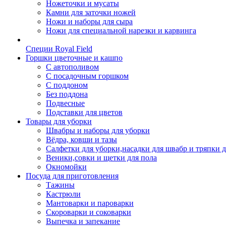
Ножеточки и мусаты
Камни для заточки ножей
Ножи и наборы для сыра
Ножи для специальной нарезки и карвинга
Специи Royal Field
Горшки цветочные и кашпо
С автополивом
С посадочным горшком
С поддоном
Без поддона
Подвесные
Подставки для цветов
Товары для уборки
Швабры и наборы для уборки
Вёдра, ковши и тазы
Салфетки для уборки,насадки для швабр и тряпки 
Веники,совки и щетки для пола
Окномойки
Посуда для приготовления
Тажины
Кастрюли
Мантоварки и пароварки
Скороварки и соковарки
Выпечка и запекание