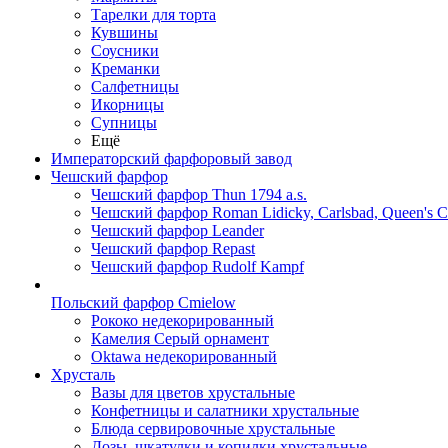
Тарелки для торта
Кувшины
Соусники
Креманки
Салфетницы
Икорницы
Супницы
Ещё
Императорский фарфоровый завод
Чешский фарфор
Чешский фарфор Thun 1794 a.s.
Чешский фарфор Roman Lidicky, Carlsbad, Queen's 
Чешский фарфор Leander
Чешский фарфор Repast
Чешский фарфор Rudolf Kampf
Польский фарфор Сmielow
Рококо недекорированный
Камелия Серый орнамент
Oktawa недекорированный
Хрусталь
Вазы для цветов хрустальные
Конфетницы и салатники хрустальные
Блюда сервировочные хрустальные
Дозы, шкатулки и копилки хрустальные