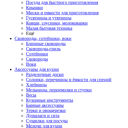
Посуда для быстрого приготовления
Крышки
Миски и емкости для приготовления
Гусятницы и утятницы
Ковши, соусники, молоковарки
Малая бытовая техника
Ещё
Сковороды, сотейники, воки
Блинные сковороды
Сковороды-гриль
Сотейники
Сковороды
Воки
Аксессуары для кухни
Разделочные доски
Солонки, перечницы и ёмкости для специй
Хлебницы
Мельницы. перцемолки и ступки
Весы
Кухонные инструменты
Барные аксессуары
Терки и овощерезки
Дуршлаги и сита
Сушилки для посуды
Мелочи для кухни