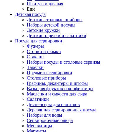
Шкатулки для чая
Ещё
Детская посуда
Детские столовые приборы
Наборы детской посуды
Детские кружки
Детские тарелки и салатники
Посуда для сервировки
Фужеры
Стопки и рюмки
Стаканы
Наборы посуды и столовые сервизы
Тарелки
Предметы сервировки
Столовые приборы
Графины, декантеры и штофы
Вазы для фруктов и конфетницы
Масленки и емкости для сыра
Салатники
Диспенсеры для напитков
Деревянная сервировочная посуда
Наборы для воды
Сервировочные блюда
Менажницы
Мармиты