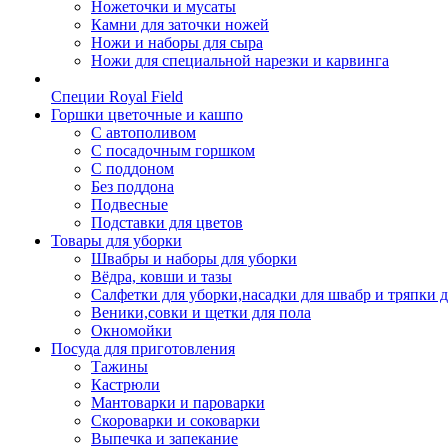
Ножеточки и мусаты
Камни для заточки ножей
Ножи и наборы для сыра
Ножи для специальной нарезки и карвинга
Специи Royal Field
Горшки цветочные и кашпо
С автополивом
С посадочным горшком
С поддоном
Без поддона
Подвесные
Подставки для цветов
Товары для уборки
Швабры и наборы для уборки
Вёдра, ковши и тазы
Салфетки для уборки,насадки для швабр и тряпки 
Веники,совки и щетки для пола
Окномойки
Посуда для приготовления
Тажины
Кастрюли
Мантоварки и пароварки
Скороварки и соковарки
Выпечка и запекание