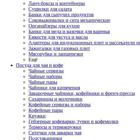
Ланч-боксы и контейнеры
Сушилки для салата
Банки для сыпучих продуктов
Соковыжималки и сита механические
Органайзеры для кухни
Банки для меда и вазочки для варенья
Емкости для уксуса и масла
Адаптеры для индукционных плит и рассекатели о
Зажигалки для газовых плит
Мясорубки и лапшерезки
Ещё
Посуда для чая и кофе
Чайные сервизы
Чайные наборы
Чайные пары
Чайники для кипячения
Заварочные чайники, кофейники и френч-прессы
Сахарницы и молочники
Кофейные сервизы и наборы
Кофейные пары
Кружки
Гейзерные кофеварки, турки и кофемолки
Термосы и термокружки
Ситечки для заварки чая
Подстаканники