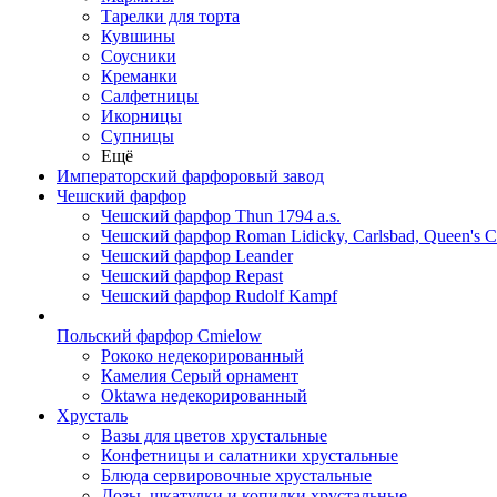
Тарелки для торта
Кувшины
Соусники
Креманки
Салфетницы
Икорницы
Супницы
Ещё
Императорский фарфоровый завод
Чешский фарфор
Чешский фарфор Thun 1794 a.s.
Чешский фарфор Roman Lidicky, Carlsbad, Queen's 
Чешский фарфор Leander
Чешский фарфор Repast
Чешский фарфор Rudolf Kampf
Польский фарфор Сmielow
Рококо недекорированный
Камелия Серый орнамент
Oktawa недекорированный
Хрусталь
Вазы для цветов хрустальные
Конфетницы и салатники хрустальные
Блюда сервировочные хрустальные
Дозы, шкатулки и копилки хрустальные