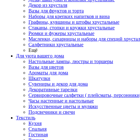
Декор из хрусталя
Вазы для фруктов и торта
Наборы для крепких напитков и вина
Графины, кувшины и штофы хрустальные
Стаканы, стопки и кружки хрустальные
Рюмки и фужеры хрустальные
Масленки, сахарницы и наборы для специй хруста
Салфетники хрустальные
Ещё
Для уюта вашего дома
Настольные лампы, люстры и торшеры
Вазы для цветов
Ароматы для дома
Шкатулки
Сувениры и декор для дома
Декоративные тарелки
Сервировочные салфетки ( плейсматы, персонники
Часы настенные и настольные
Искусственные цветы и муляжи
Подсвечники и свечи
Текстиль
Кухня
Спальня
Гостиная