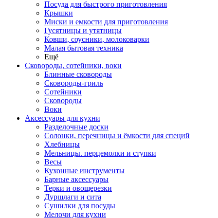
Посуда для быстрого приготовления
Крышки
Миски и емкости для приготовления
Гусятницы и утятницы
Ковши, соусники, молоковарки
Малая бытовая техника
Ещё
Сковороды, сотейники, воки
Блинные сковороды
Сковороды-гриль
Сотейники
Сковороды
Воки
Аксессуары для кухни
Разделочные доски
Солонки, перечницы и ёмкости для специй
Хлебницы
Мельницы. перцемолки и ступки
Весы
Кухонные инструменты
Барные аксессуары
Терки и овощерезки
Дуршлаги и сита
Сушилки для посуды
Мелочи для кухни