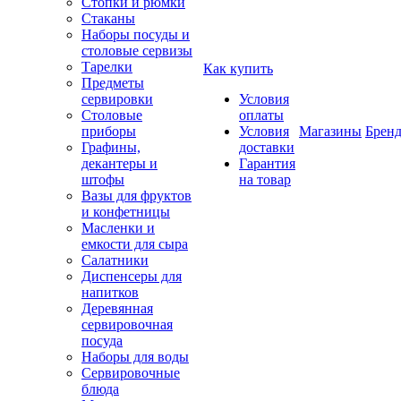
Стопки и рюмки
Стаканы
Наборы посуды и
столовые сервизы
Тарелки
Как купить
Предметы
сервировки
Условия
Столовые
оплаты
приборы
Условия
Магазины
Брен
Графины,
доставки
декантеры и
Гарантия
штофы
на товар
Вазы для фруктов
и конфетницы
Масленки и
емкости для сыра
Салатники
Диспенсеры для
напитков
Деревянная
сервировочная
посуда
Наборы для воды
Сервировочные
блюда