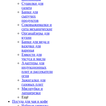
Сушилки для
салата
Банки для
сыпучих
продуктов
Соковыжималки и
сита механические
Органайзеры для
кухни
Банки для меда и
вазочки для
варенья
Емкости для
уксуса и масла
Адаптеры для
индукционных
плит и рассекатели
огня
Зажигалки для
газовых плит
Мясорубки и
лапшерезки
Ещё
Посуда для чая и кофе
Чайные сервизы