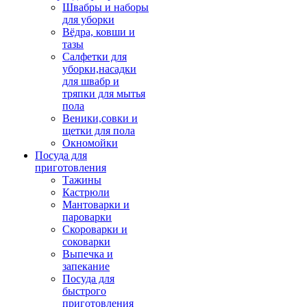
Швабры и наборы
для уборки
Вёдра, ковши и
тазы
Салфетки для
уборки,насадки
для швабр и
тряпки для мытья
пола
Веники,совки и
щетки для пола
Окномойки
Посуда для
приготовления
Тажины
Кастрюли
Мантоварки и
пароварки
Скороварки и
соковарки
Выпечка и
запекание
Посуда для
быстрого
приготовления