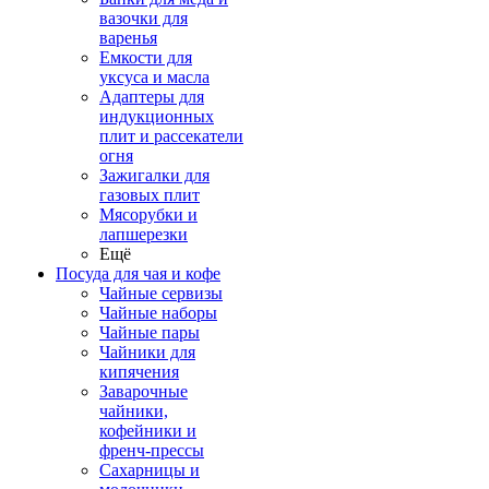
вазочки для
варенья
Емкости для
уксуса и масла
Адаптеры для
индукционных
плит и рассекатели
огня
Зажигалки для
газовых плит
Мясорубки и
лапшерезки
Ещё
Посуда для чая и кофе
Чайные сервизы
Чайные наборы
Чайные пары
Чайники для
кипячения
Заварочные
чайники,
кофейники и
френч-прессы
Сахарницы и