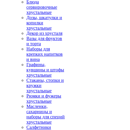
Блюда
сервировочные
хрустальные
Дозы, шкатулки и
копилки
хрустальные
Декор из хрусталя
Вазы для фруктов
и торта
Наборы для
крепких напитков
и вина
Графины,
кувшины и штофы
хрустальные
Стаканы, стопки и
кружки
хрустальные
Рюмки и фужеры
хрустальные
Масленки,
сахарницы и
наборы для специй
хрустальные
Салфетники