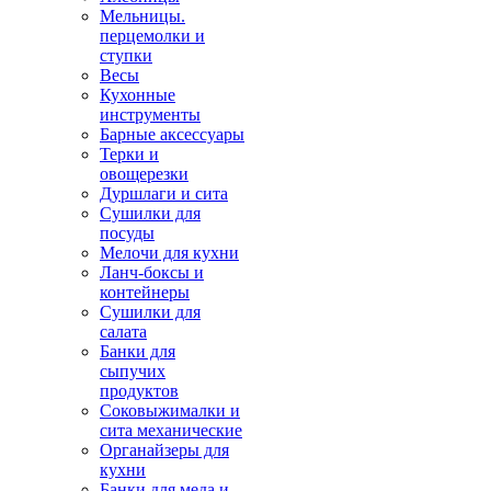
Мельницы.
перцемолки и
ступки
Весы
Кухонные
инструменты
Барные аксессуары
Терки и
овощерезки
Дуршлаги и сита
Сушилки для
посуды
Мелочи для кухни
Ланч-боксы и
контейнеры
Сушилки для
салата
Банки для
сыпучих
продуктов
Соковыжималки и
сита механические
Органайзеры для
кухни
Банки для меда и