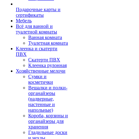
Подарочные карты и
сертификаты
Мебель
Всё для ванной и
туалетной комнаты
Ванная комната
Туалетная комната
Клеенка и скатерти
ПВХ
Скатерти ПВХ
Клеенка рулонная
Хозяйственные мелочи
Сумки и
косметички
Вешалки и полки-
органайзеры
(надверные,
настенные и
напольные)
Короба, корзины и
органайзеры для
хранения
Гладильные доски
и чехлы