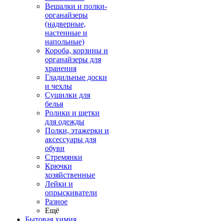
Вешалки и полки-
органайзеры
(надверные,
настенные и
напольные)
Короба, корзины и
органайзеры для
хранения
Гладильные доски
и чехлы
Сушилки для
белья
Ролики и щетки
для одежды
Полки, этажерки и
аксессуары для
обуви
Стремянки
Крючки
хозяйственные
Лейки и
опрыскиватели
Разное
Ещё
Бытовая химия