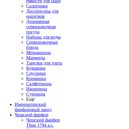
емкости для сыра
Салатники
Диспенсеры для
напитков
Деревянная
сервировочная
посуда
Наборы для воды
Сервировочные
блюда
Менажницы
Мармиты
Тарелки для торта
Кувшины
Соусники
Креманки
Салфетницы
Икорницы
Супницы
Ещё
Императорский
фарфоровый завод
Чешский фарфор
Чешский фарфор
Thun 1794 a.s.