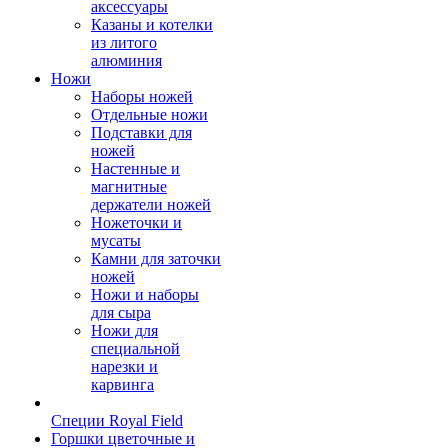
аксессуары
Казаны и котелки
из литого
алюминия
Ножи
Наборы ножей
Отдельные ножи
Подставки для
ножей
Настенные и
магнитные
держатели ножей
Ножеточки и
мусаты
Камни для заточки
ножей
Ножи и наборы
для сыра
Ножи для
специальной
нарезки и
карвинга
Специи Royal Field
Горшки цветочные и