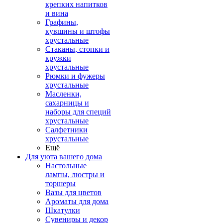
крепких напитков
и вина
Графины,
кувшины и штофы
хрустальные
Стаканы, стопки и
кружки
хрустальные
Рюмки и фужеры
хрустальные
Масленки,
сахарницы и
наборы для специй
хрустальные
Салфетники
хрустальные
Ещё
Для уюта вашего дома
Настольные
лампы, люстры и
торшеры
Вазы для цветов
Ароматы для дома
Шкатулки
Сувениры и декор