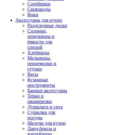
Сотейники
Сковороды
Воки
Аксессуары для кухни
Разделочные доски
Солонки,
перечницы и
ёмкости для
специй
Хлебницы
Мельницы.
перцемолки и
ступки
Весы
Кухонные
инструменты
Барные аксессуары
Терки и
овощерезки
Дуршлаги и сита
Сушилки для
посуды
Мелочи для кухни
Ланч-боксы и
контейнеры