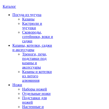
Каталог
Посуда из чугуна
Казаны
Кастрюли и
чугунки
Сковороды,
сотейники, воки и
саджи
Казаны, котелки, саджи
и аксессуары
Треноги, печи,
подставки под
казаны и
аксессуары
Казаны и котелки
из литого
алюминия
Ножи
Наборы ножей
Отдельные ножи
Подставки для
ножей
Настенные и