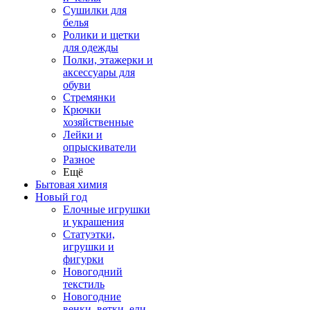
Сушилки для
белья
Ролики и щетки
для одежды
Полки, этажерки и
аксессуары для
обуви
Стремянки
Крючки
хозяйственные
Лейки и
опрыскиватели
Разное
Ещё
Бытовая химия
Новый год
Елочные игрушки
и украшения
Статуэтки,
игрушки и
фигурки
Новогодний
текстиль
Новогодние
венки, ветки, ели