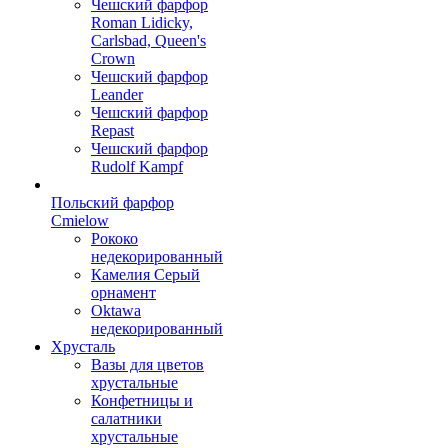
Чешский фарфор
Roman Lidicky,
Carlsbad, Queen's
Crown
Чешский фарфор
Leander
Чешский фарфор
Repast
Чешский фарфор
Rudolf Kampf
Польский фарфор
Сmielow
Рококо
недекорированный
Камелия Серый
орнамент
Oktawa
недекорированный
Хрусталь
Вазы для цветов
хрустальные
Конфетницы и
салатники
хрустальные