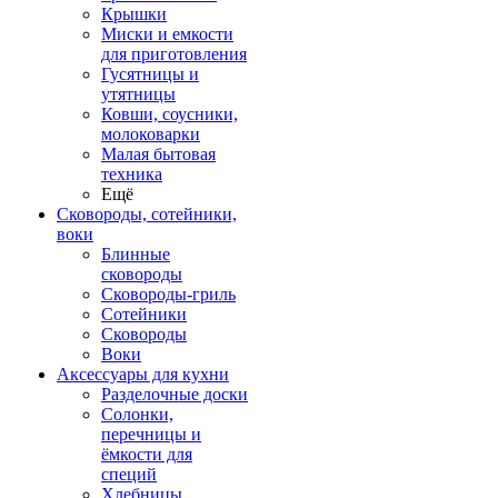
Крышки
Миски и емкости
для приготовления
Гусятницы и
утятницы
Ковши, соусники,
молоковарки
Малая бытовая
техника
Ещё
Сковороды, сотейники,
воки
Блинные
сковороды
Сковороды-гриль
Сотейники
Сковороды
Воки
Аксессуары для кухни
Разделочные доски
Солонки,
перечницы и
ёмкости для
специй
Хлебницы