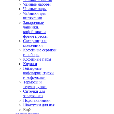
Чайные наборы
Чайные пары
Чайники для
кипячения
Заварочные
чайники,
кофейники и
френч-прессы
Сахарницы и
молочники
Кофейные сервизы
и наборы
Кофейные пары
Кружки
Гейзерные
кофеварки, турки
и кофемолки
Термосы и
термокружки
Ситечки для
заварки чая
Подстаканники
Шкатулки для чая
Ещё