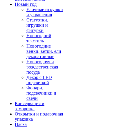
Новый год
Елочные игрушки
и украшения
Статуэтки,
игрушки и
фигурки
Новогодний
текстиль
Новогодние
венки, ветки, ели
декоративные
Новогодняя и
рождественская
посуда
Декор с LED
подсветкой
Фонари,
подсвечники и
свечи
Консервация и
заморозка
Открытки и подарочная
упаковка
Пасха