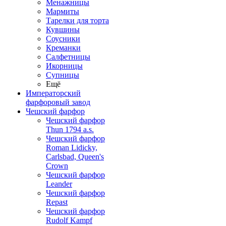
Менажницы
Мармиты
Тарелки для торта
Кувшины
Соусники
Креманки
Салфетницы
Икорницы
Супницы
Ещё
Императорский
фарфоровый завод
Чешский фарфор
Чешский фарфор
Thun 1794 a.s.
Чешский фарфор
Roman Lidicky,
Carlsbad, Queen's
Crown
Чешский фарфор
Leander
Чешский фарфор
Repast
Чешский фарфор
Rudolf Kampf