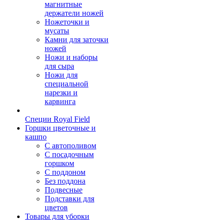
магнитные
держатели ножей
Ножеточки и
мусаты
Камни для заточки
ножей
Ножи и наборы
для сыра
Ножи для
специальной
нарезки и
карвинга
Специи Royal Field
Горшки цветочные и
кашпо
С автополивом
С посадочным
горшком
С поддоном
Без поддона
Подвесные
Подставки для
цветов
Товары для уборки