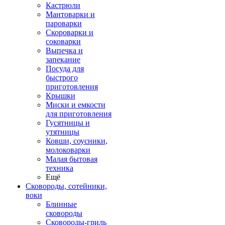
Кастрюли
Мантоварки и
пароварки
Скороварки и
соковарки
Выпечка и
запекание
Посуда для
быстрого
приготовления
Крышки
Миски и емкости
для приготовления
Гусятницы и
утятницы
Ковши, соусники,
молоковарки
Малая бытовая
техника
Ещё
Сковороды, сотейники,
воки
Блинные
сковороды
Сковороды-гриль