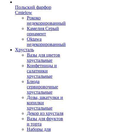
Польский фарфор
Сmielow
Рококо
недекорированный
Камелия Серый
орнамент
Oktawa
недекорированный
Хрусталь
Вазы для цветов
хрустальные
Конфетницы и
салатники
хрустальные
Блюда
сервировочные
хрустальные
Дозы, шкатулки и
копилки
хрустальные
Декор из хрусталя
Вазы для фруктов
и торта
Наборы для