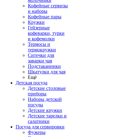
молочники
Кофейные сервизы
и наборы
Кофейные пары
Кружки
Гейзерные
кофеварки, турки
и кофемолки
Термосы и
термокружки
Ситечки для
заварки чая
Подстаканники
Шкатулки для чая
Ещё
Детская посуда
Детские столовые
приборы
Наборы детской
посуды
Детские кружки
Детские тарелки и
салатники
Посуда для сервировки
Фужеры