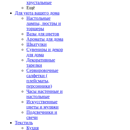
хрустальные
Ещё
Для уюта вашего дома
Настольные
лампы, люстры и
торшеры
Вазы для цветов
Ароматы для дома
Шкатулки
Сувениры и декор
для дома
Декоративные
тарелки
Сервировочные
салфетки (
плейсматы,
персонники)
Часы настенные и
настольные
Искусственные
цветы и муляжи
Подсвечники и
свечи
Текстиль
Кухня