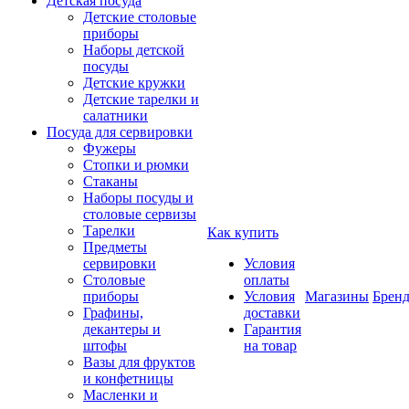
Детская посуда
Детские столовые
приборы
Наборы детской
посуды
Детские кружки
Детские тарелки и
салатники
Посуда для сервировки
Фужеры
Стопки и рюмки
Стаканы
Наборы посуды и
столовые сервизы
Тарелки
Как купить
Предметы
сервировки
Условия
Столовые
оплаты
приборы
Условия
Магазины
Брен
Графины,
доставки
декантеры и
Гарантия
штофы
на товар
Вазы для фруктов
и конфетницы
Масленки и