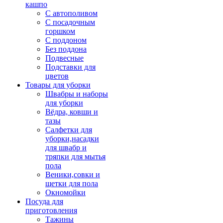
кашпо
С автополивом
С посадочным
горшком
С поддоном
Без поддона
Подвесные
Подставки для
цветов
Товары для уборки
Швабры и наборы
для уборки
Вёдра, ковши и
тазы
Салфетки для
уборки,насадки
для швабр и
тряпки для мытья
пола
Веники,совки и
щетки для пола
Окномойки
Посуда для
приготовления
Тажины