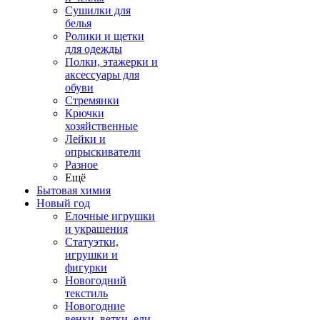
Сушилки для
белья
Ролики и щетки
для одежды
Полки, этажерки и
аксессуары для
обуви
Стремянки
Крючки
хозяйственные
Лейки и
опрыскиватели
Разное
Ещё
Бытовая химия
Новый год
Елочные игрушки
и украшения
Статуэтки,
игрушки и
фигурки
Новогодний
текстиль
Новогодние
венки, ветки, ели