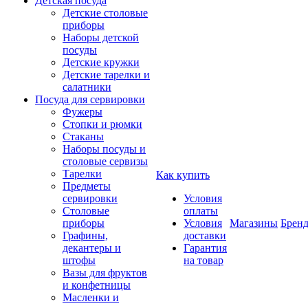
Детская посуда
Детские столовые
приборы
Наборы детской
посуды
Детские кружки
Детские тарелки и
салатники
Посуда для сервировки
Фужеры
Стопки и рюмки
Стаканы
Наборы посуды и
столовые сервизы
Тарелки
Как купить
Предметы
сервировки
Условия
Столовые
оплаты
приборы
Условия
Магазины
Брен
Графины,
доставки
декантеры и
Гарантия
штофы
на товар
Вазы для фруктов
и конфетницы
Масленки и