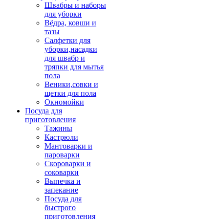
Швабры и наборы
для уборки
Вёдра, ковши и
тазы
Салфетки для
уборки,насадки
для швабр и
тряпки для мытья
пола
Веники,совки и
щетки для пола
Окномойки
Посуда для
приготовления
Тажины
Кастрюли
Мантоварки и
пароварки
Скороварки и
соковарки
Выпечка и
запекание
Посуда для
быстрого
приготовления