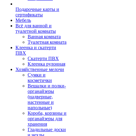
Подарочные карты и
сертификаты
Мебель
Всё для ванной и
туалетной комнаты
Ванная комната
Туалетная комната
Клеенка и скатерти
ПВХ
Скатерти ПВХ
Клеенка рулонная
Хозяйственные мелочи
Сумки и
косметички
Вешалки и полки-
органайзеры
(надверные,
настенные и
напольные)
Короба, корзины и
органайзеры для
хранения
Гладильные доски
и чехлы