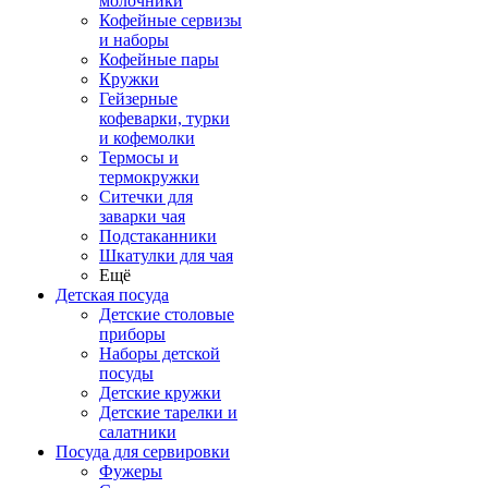
молочники
Кофейные сервизы
и наборы
Кофейные пары
Кружки
Гейзерные
кофеварки, турки
и кофемолки
Термосы и
термокружки
Ситечки для
заварки чая
Подстаканники
Шкатулки для чая
Ещё
Детская посуда
Детские столовые
приборы
Наборы детской
посуды
Детские кружки
Детские тарелки и
салатники
Посуда для сервировки
Фужеры