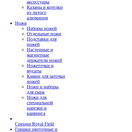
аксессуары
Казаны и котелки
из литого
алюминия
Ножи
Наборы ножей
Отдельные ножи
Подставки для
ножей
Настенные и
магнитные
держатели ножей
Ножеточки и
мусаты
Камни для заточки
ножей
Ножи и наборы
для сыра
Ножи для
специальной
нарезки и
карвинга
Специи Royal Field
Горшки цветочные и