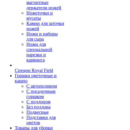
магнитные
держатели ножей
Ножеточки и
мусаты
Камни для заточки
ножей
Ножи и наборы
для сыра
Ножи для
специальной
нарезки и
карвинга
Специи Royal Field
Горшки цветочные и
кашпо
С автополивом
С посадочным
горшком
С поддоном
Без поддона
Подвесные
Подставки для
цветов
Товары для уборки