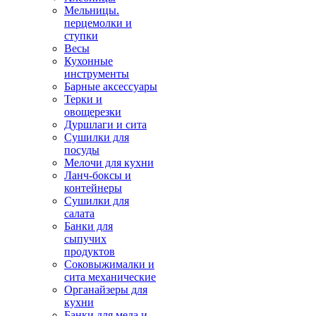
Мельницы.
перцемолки и
ступки
Весы
Кухонные
инструменты
Барные аксессуары
Терки и
овощерезки
Дуршлаги и сита
Сушилки для
посуды
Мелочи для кухни
Ланч-боксы и
контейнеры
Сушилки для
салата
Банки для
сыпучих
продуктов
Соковыжималки и
сита механические
Органайзеры для
кухни
Банки для меда и