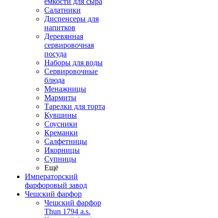
емкости для сыра
Салатники
Диспенсеры для
напитков
Деревянная
сервировочная
посуда
Наборы для воды
Сервировочные
блюда
Менажницы
Мармиты
Тарелки для торта
Кувшины
Соусники
Креманки
Салфетницы
Икорницы
Супницы
Ещё
Императорский
фарфоровый завод
Чешский фарфор
Чешский фарфор
Thun 1794 a.s.