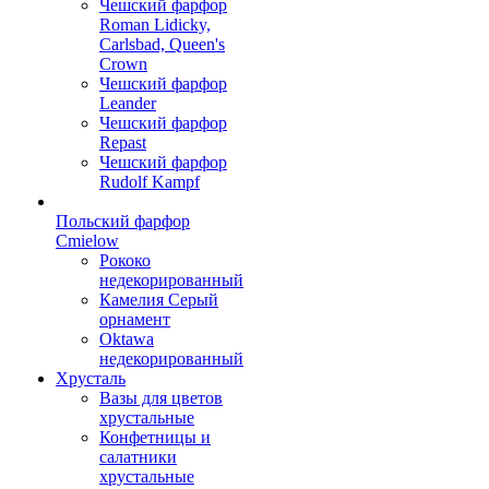
Чешский фарфор
Roman Lidicky,
Carlsbad, Queen's
Crown
Чешский фарфор
Leander
Чешский фарфор
Repast
Чешский фарфор
Rudolf Kampf
Польский фарфор
Сmielow
Рококо
недекорированный
Камелия Серый
орнамент
Oktawa
недекорированный
Хрусталь
Вазы для цветов
хрустальные
Конфетницы и
салатники
хрустальные