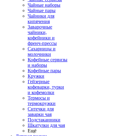
Чайные наборы
Чайные пары
Чайники для
кипячения
Заварочные
чайники,
кофейники и
френч-прессы
Сахарницы и
молочники
Кофейные сервизы
и наборы
Кофейные пары
Кружки
Гейзерные
кофеварки, турки
и кофемолки
Термосы и
термокружки
Ситечки для
заварки чая
Подстаканники
Шкатулки для чая
Ещё