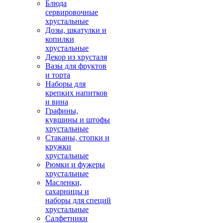
Блюда
сервировочные
хрустальные
Дозы, шкатулки и
копилки
хрустальные
Декор из хрусталя
Вазы для фруктов
и торта
Наборы для
крепких напитков
и вина
Графины,
кувшины и штофы
хрустальные
Стаканы, стопки и
кружки
хрустальные
Рюмки и фужеры
хрустальные
Масленки,
сахарницы и
наборы для специй
хрустальные
Салфетники