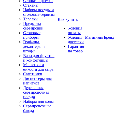
Стопки и рюмки
Стаканы
Наборы посуды и
столовые сервизы
Тарелки
Как купить
Предметы
сервировки
Условия
Столовые
оплаты
приборы
Условия
Магазины
Брен
Графины,
доставки
декантеры и
Гарантия
штофы
на товар
Вазы для фруктов
и конфетницы
Масленки и
емкости для сыра
Салатники
Диспенсеры для
напитков
Деревянная
сервировочная
посуда
Наборы для воды
Сервировочные
блюда