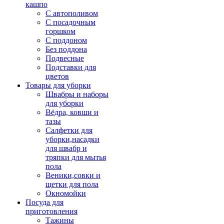
кашпо
С автополивом
С посадочным
горшком
С поддоном
Без поддона
Подвесные
Подставки для
цветов
Товары для уборки
Швабры и наборы
для уборки
Вёдра, ковши и
тазы
Салфетки для
уборки,насадки
для швабр и
тряпки для мытья
пола
Веники,совки и
щетки для пола
Окномойки
Посуда для
приготовления
Тажины