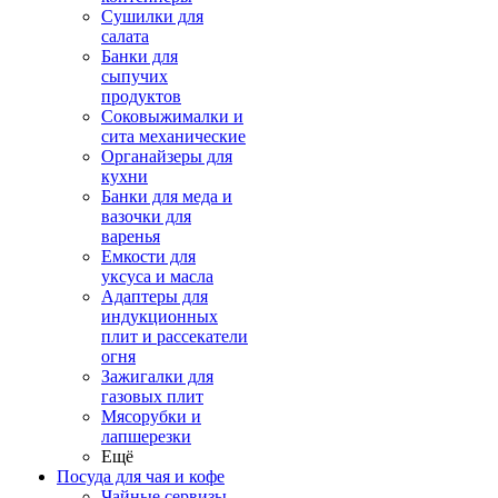
Сушилки для
салата
Банки для
сыпучих
продуктов
Соковыжималки и
сита механические
Органайзеры для
кухни
Банки для меда и
вазочки для
варенья
Емкости для
уксуса и масла
Адаптеры для
индукционных
плит и рассекатели
огня
Зажигалки для
газовых плит
Мясорубки и
лапшерезки
Ещё
Посуда для чая и кофе
Чайные сервизы