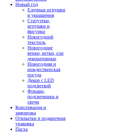
Новый год
Елочные игрушки
и украшения
Статуэтки,
игрушки и
фигурки
Новогодний
текстиль
Новогодние
венки, ветки, ели
декоративные
Новогодняя и
рождественская
посуда
Декор с LED
подсветкой
Фонари,
подсвечники и
свечи
Консервация и
заморозка
Открытки и подарочная
упаковка
Пасха