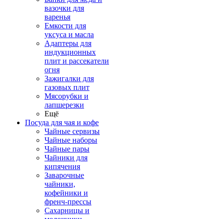
вазочки для
варенья
Емкости для
уксуса и масла
Адаптеры для
индукционных
плит и рассекатели
огня
Зажигалки для
газовых плит
Мясорубки и
лапшерезки
Ещё
Посуда для чая и кофе
Чайные сервизы
Чайные наборы
Чайные пары
Чайники для
кипячения
Заварочные
чайники,
кофейники и
френч-прессы
Сахарницы и