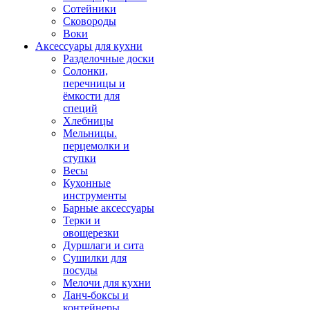
Сотейники
Сковороды
Воки
Аксессуары для кухни
Разделочные доски
Солонки,
перечницы и
ёмкости для
специй
Хлебницы
Мельницы.
перцемолки и
ступки
Весы
Кухонные
инструменты
Барные аксессуары
Терки и
овощерезки
Дуршлаги и сита
Сушилки для
посуды
Мелочи для кухни
Ланч-боксы и
контейнеры