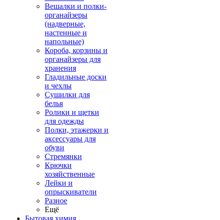
Вешалки и полки-
органайзеры
(надверные,
настенные и
напольные)
Короба, корзины и
органайзеры для
хранения
Гладильные доски
и чехлы
Сушилки для
белья
Ролики и щетки
для одежды
Полки, этажерки и
аксессуары для
обуви
Стремянки
Крючки
хозяйственные
Лейки и
опрыскиватели
Разное
Ещё
Бытовая химия