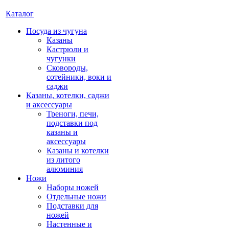
Каталог
Посуда из чугуна
Казаны
Кастрюли и
чугунки
Сковороды,
сотейники, воки и
саджи
Казаны, котелки, саджи
и аксессуары
Треноги, печи,
подставки под
казаны и
аксессуары
Казаны и котелки
из литого
алюминия
Ножи
Наборы ножей
Отдельные ножи
Подставки для
ножей
Настенные и