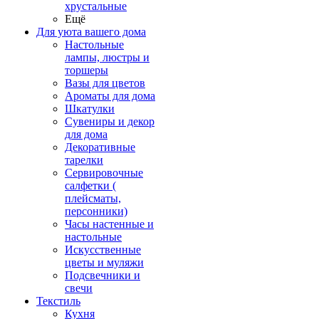
хрустальные
Ещё
Для уюта вашего дома
Настольные
лампы, люстры и
торшеры
Вазы для цветов
Ароматы для дома
Шкатулки
Сувениры и декор
для дома
Декоративные
тарелки
Сервировочные
салфетки (
плейсматы,
персонники)
Часы настенные и
настольные
Искусственные
цветы и муляжи
Подсвечники и
свечи
Текстиль
Кухня