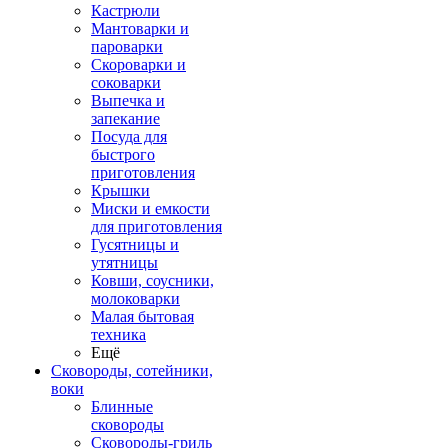
Кастрюли
Мантоварки и
пароварки
Скороварки и
соковарки
Выпечка и
запекание
Посуда для
быстрого
приготовления
Крышки
Миски и емкости
для приготовления
Гусятницы и
утятницы
Ковши, соусники,
молоковарки
Малая бытовая
техника
Ещё
Сковороды, сотейники,
воки
Блинные
сковороды
Сковороды-гриль