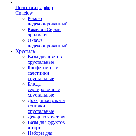
Польский фарфор
Сmielow
Рококо
недекорированный
Камелия Серый
орнамент
Oktawa
недекорированный
Хрусталь
Вазы для цветов
хрустальные
Конфетницы и
салатники
хрустальные
Блюда
сервировочные
хрустальные
Дозы, шкатулки и
копилки
хрустальные
Декор из хрусталя
Вазы для фруктов
и торта
Наборы для