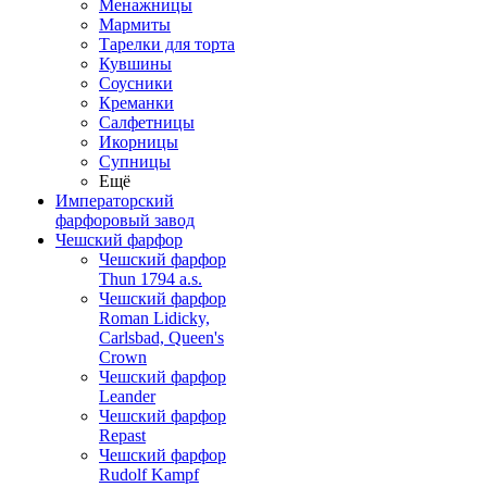
Менажницы
Мармиты
Тарелки для торта
Кувшины
Соусники
Креманки
Салфетницы
Икорницы
Супницы
Ещё
Императорский
фарфоровый завод
Чешский фарфор
Чешский фарфор
Thun 1794 a.s.
Чешский фарфор
Roman Lidicky,
Carlsbad, Queen's
Crown
Чешский фарфор
Leander
Чешский фарфор
Repast
Чешский фарфор
Rudolf Kampf