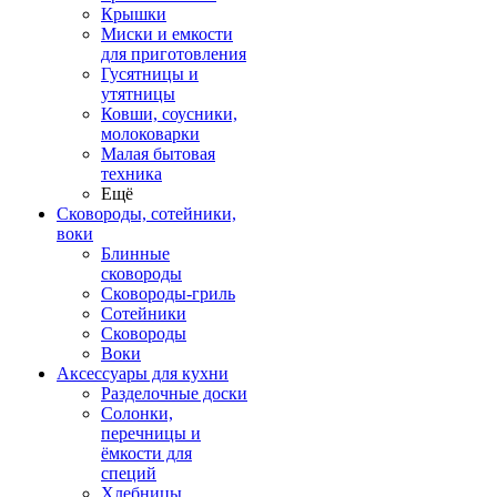
Крышки
Миски и емкости
для приготовления
Гусятницы и
утятницы
Ковши, соусники,
молоковарки
Малая бытовая
техника
Ещё
Сковороды, сотейники,
воки
Блинные
сковороды
Сковороды-гриль
Сотейники
Сковороды
Воки
Аксессуары для кухни
Разделочные доски
Солонки,
перечницы и
ёмкости для
специй
Хлебницы