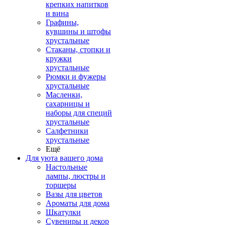
крепких напитков
и вина
Графины,
кувшины и штофы
хрустальные
Стаканы, стопки и
кружки
хрустальные
Рюмки и фужеры
хрустальные
Масленки,
сахарницы и
наборы для специй
хрустальные
Салфетники
хрустальные
Ещё
Для уюта вашего дома
Настольные
лампы, люстры и
торшеры
Вазы для цветов
Ароматы для дома
Шкатулки
Сувениры и декор