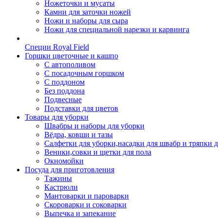
Ножеточки и мусаты
Камни для заточки ножей
Ножи и наборы для сыра
Ножи для специальной нарезки и карвинга
Специи Royal Field
Горшки цветочные и кашпо
С автополивом
С посадочным горшком
С поддоном
Без поддона
Подвесные
Подставки для цветов
Товары для уборки
Швабры и наборы для уборки
Вёдра, ковши и тазы
Салфетки для уборки,насадки для швабр и тряпки 
Веники,совки и щетки для пола
Окномойки
Посуда для приготовления
Тажины
Кастрюли
Мантоварки и пароварки
Скороварки и соковарки
Выпечка и запекание