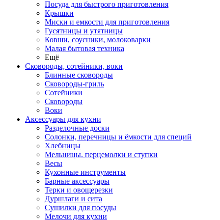
Посуда для быстрого приготовления
Крышки
Миски и емкости для приготовления
Гусятницы и утятницы
Ковши, соусники, молоковарки
Малая бытовая техника
Ещё
Сковороды, сотейники, воки
Блинные сковороды
Сковороды-гриль
Сотейники
Сковороды
Воки
Аксессуары для кухни
Разделочные доски
Солонки, перечницы и ёмкости для специй
Хлебницы
Мельницы. перцемолки и ступки
Весы
Кухонные инструменты
Барные аксессуары
Терки и овощерезки
Дуршлаги и сита
Сушилки для посуды
Мелочи для кухни