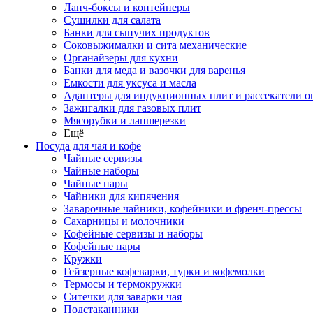
Ланч-боксы и контейнеры
Сушилки для салата
Банки для сыпучих продуктов
Соковыжималки и сита механические
Органайзеры для кухни
Банки для меда и вазочки для варенья
Емкости для уксуса и масла
Адаптеры для индукционных плит и рассекатели о
Зажигалки для газовых плит
Мясорубки и лапшерезки
Ещё
Посуда для чая и кофе
Чайные сервизы
Чайные наборы
Чайные пары
Чайники для кипячения
Заварочные чайники, кофейники и френч-прессы
Сахарницы и молочники
Кофейные сервизы и наборы
Кофейные пары
Кружки
Гейзерные кофеварки, турки и кофемолки
Термосы и термокружки
Ситечки для заварки чая
Подстаканники