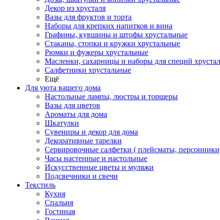
Декор из хрусталя
Вазы для фруктов и торта
Наборы для крепких напитков и вина
Графины, кувшины и штофы хрустальные
Стаканы, стопки и кружки хрустальные
Рюмки и фужеры хрустальные
Масленки, сахарницы и наборы для специй хруста
Салфетники хрустальные
Ещё
Для уюта вашего дома
Настольные лампы, люстры и торшеры
Вазы для цветов
Ароматы для дома
Шкатулки
Сувениры и декор для дома
Декоративные тарелки
Сервировочные салфетки ( плейсматы, персонники
Часы настенные и настольные
Искусственные цветы и муляжи
Подсвечники и свечи
Текстиль
Кухня
Спальня
Гостиная