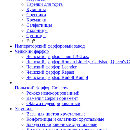
Тарелки для торта
Кувшины
Соусники
Креманки
Салфетницы
Икорницы
Супницы
Ещё
Императорский фарфоровый завод
Чешский фарфор
Чешский фарфор Thun 1794 a.s.
Чешский фарфор Roman Lidicky, Carlsbad, Queen's 
Чешский фарфор Leander
Чешский фарфор Repast
Чешский фарфор Rudolf Kampf
Польский фарфор Сmielow
Рококо недекорированный
Камелия Серый орнамент
Oktawa недекорированный
Хрусталь
Вазы для цветов хрустальные
Конфетницы и салатники хрустальные
Блюда сервировочные хрустальные
Дозы, шкатулки и копилки хрустальные