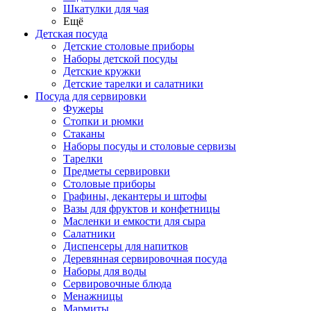
Шкатулки для чая
Ещё
Детская посуда
Детские столовые приборы
Наборы детской посуды
Детские кружки
Детские тарелки и салатники
Посуда для сервировки
Фужеры
Стопки и рюмки
Стаканы
Наборы посуды и столовые сервизы
Тарелки
Предметы сервировки
Столовые приборы
Графины, декантеры и штофы
Вазы для фруктов и конфетницы
Масленки и емкости для сыра
Салатники
Диспенсеры для напитков
Деревянная сервировочная посуда
Наборы для воды
Сервировочные блюда
Менажницы
Мармиты