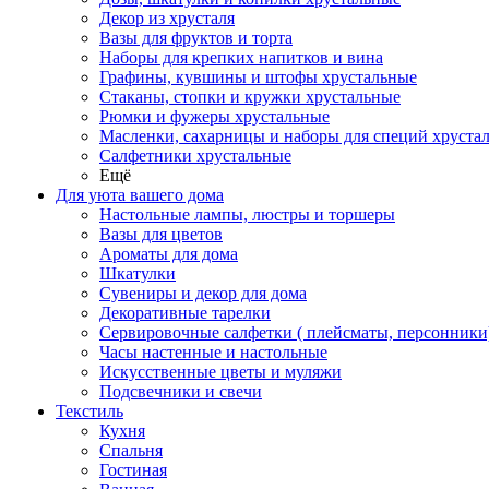
Декор из хрусталя
Вазы для фруктов и торта
Наборы для крепких напитков и вина
Графины, кувшины и штофы хрустальные
Стаканы, стопки и кружки хрустальные
Рюмки и фужеры хрустальные
Масленки, сахарницы и наборы для специй хруста
Салфетники хрустальные
Ещё
Для уюта вашего дома
Настольные лампы, люстры и торшеры
Вазы для цветов
Ароматы для дома
Шкатулки
Сувениры и декор для дома
Декоративные тарелки
Сервировочные салфетки ( плейсматы, персонники
Часы настенные и настольные
Искусственные цветы и муляжи
Подсвечники и свечи
Текстиль
Кухня
Спальня
Гостиная