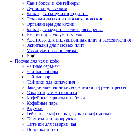
Ланч-боксы и контейнеры
Сушилки для салата
Банки для сыпучих продуктов
Соковыжималки и сита механические
Органайзеры для кухни
Банки для меда и вазочки для варенья
Емкости для уксуса и масла
Адаптеры для индукционных плит и рассекатели о
Зажигалки для газовых плит
Мясорубки и лапшерезки
Ещё
Посуда для чая и кофе
Чайные сервизы
Чайные наборы
Чайные пары
Чайники для кипячения
Заварочные чайники, кофейники и френч-прессы
Сахарницы и молочники
Кофейные сервизы и наборы
Кофейные пары
Кружки
Гейзерные кофеварки, турки и кофемолки
Термосы и термокружки
Ситечки для заварки чая
Подстаканники