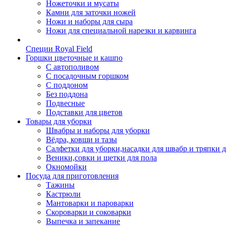
Ножеточки и мусаты
Камни для заточки ножей
Ножи и наборы для сыра
Ножи для специальной нарезки и карвинга
Специи Royal Field
Горшки цветочные и кашпо
С автополивом
С посадочным горшком
С поддоном
Без поддона
Подвесные
Подставки для цветов
Товары для уборки
Швабры и наборы для уборки
Вёдра, ковши и тазы
Салфетки для уборки,насадки для швабр и тряпки 
Веники,совки и щетки для пола
Окномойки
Посуда для приготовления
Тажины
Кастрюли
Мантоварки и пароварки
Скороварки и соковарки
Выпечка и запекание