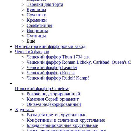
Тарелки для торта
Кувшины
Соусники
Креманки
Салфетницы
Икорницы
Супницы
Ещё
Императорский фарфоровый завод
Чешский фарфор
Чешский фарфор Thun 1794 a.s.
Чешский фарфор Roman Lidicky, Carlsbad, Queen's 
Чешский фарфор Leander
Чешский фарфор Repast
Чешский фарфор Rudolf Kampf
Польский фарфор Сmielow
Рококо недекорированный
Камелия Серый орнамент
Oktawa недекорированный
Хрусталь
Вазы для цветов хрустальные
Конфетницы и салатники хрустальные
Блюда сервировочные хрустальные
Дозы, шкатулки и копилки хрустальные