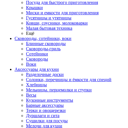
Посуда для быстрого приготовления
Крышки
Миски и емкости для приготовления
Гусятницы и утятницы
Ковши, соусники, молоковарки
Малая бытовая техника
Ещё
Сковороды, сотейники, воки
Блинные сковороды
Сковороды-гриль
Сотейники
Сковороды
Воки
Аксессуары для кухни
Разделочные доски
Солонки, перечницы и ёмкости для специй
Хлебницы
Мельницы. перцемолки и ступки
Весы
Кухонные инструменты
Барные аксессуары
Терки и овощерезки
Дуршлаги и сита
Сушилки для посуды
Мелочи для кухни