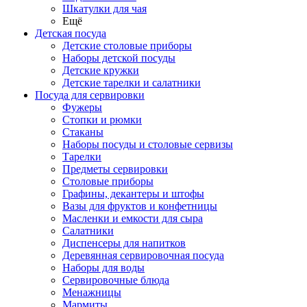
Шкатулки для чая
Ещё
Детская посуда
Детские столовые приборы
Наборы детской посуды
Детские кружки
Детские тарелки и салатники
Посуда для сервировки
Фужеры
Стопки и рюмки
Стаканы
Наборы посуды и столовые сервизы
Тарелки
Предметы сервировки
Столовые приборы
Графины, декантеры и штофы
Вазы для фруктов и конфетницы
Масленки и емкости для сыра
Салатники
Диспенсеры для напитков
Деревянная сервировочная посуда
Наборы для воды
Сервировочные блюда
Менажницы
Мармиты