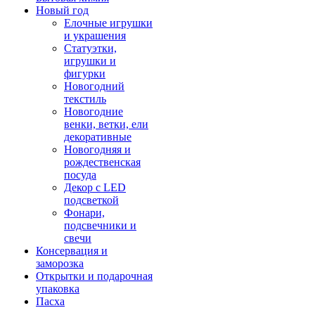
Новый год
Елочные игрушки
и украшения
Статуэтки,
игрушки и
фигурки
Новогодний
текстиль
Новогодние
венки, ветки, ели
декоративные
Новогодняя и
рождественская
посуда
Декор с LED
подсветкой
Фонари,
подсвечники и
свечи
Консервация и
заморозка
Открытки и подарочная
упаковка
Пасха