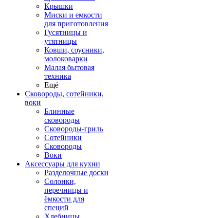
Крышки
Миски и емкости
для приготовления
Гусятницы и
утятницы
Ковши, соусники,
молоковарки
Малая бытовая
техника
Ещё
Сковороды, сотейники,
воки
Блинные
сковороды
Сковороды-гриль
Сотейники
Сковороды
Воки
Аксессуары для кухни
Разделочные доски
Солонки,
перечницы и
ёмкости для
специй
Хлебницы