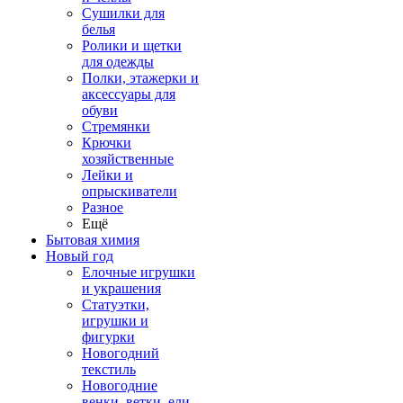
Сушилки для
белья
Ролики и щетки
для одежды
Полки, этажерки и
аксессуары для
обуви
Стремянки
Крючки
хозяйственные
Лейки и
опрыскиватели
Разное
Ещё
Бытовая химия
Новый год
Елочные игрушки
и украшения
Статуэтки,
игрушки и
фигурки
Новогодний
текстиль
Новогодние
венки, ветки, ели