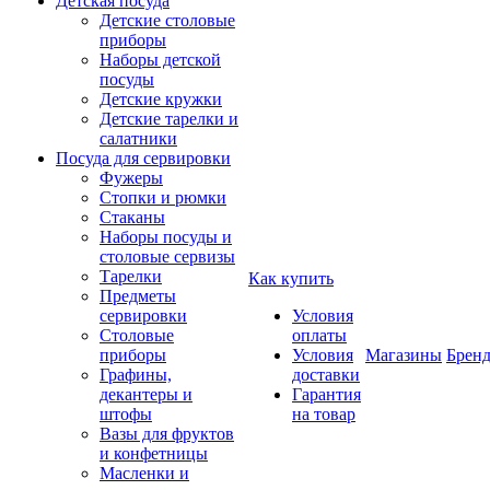
Детская посуда
Детские столовые
приборы
Наборы детской
посуды
Детские кружки
Детские тарелки и
салатники
Посуда для сервировки
Фужеры
Стопки и рюмки
Стаканы
Наборы посуды и
столовые сервизы
Тарелки
Как купить
Предметы
сервировки
Условия
Столовые
оплаты
приборы
Условия
Магазины
Брен
Графины,
доставки
декантеры и
Гарантия
штофы
на товар
Вазы для фруктов
и конфетницы
Масленки и