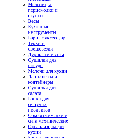
Мельницы.
перцемолки и
ступки
Весы
Кухонные
инструменты
Барные аксессуары
Терки и
овощерезки
Дуршлаги и сита
Сушилки для
посуды
Мелочи для кухни
Ланч-боксы и
контейнеры
Сушилки для
салата
Банки для
сыпучих
продуктов
Соковыжималки и
сита механические
Органайзеры для
кухни
Банки для меда и