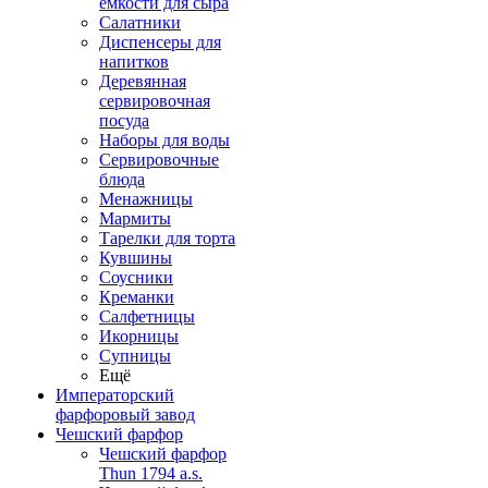
емкости для сыра
Салатники
Диспенсеры для
напитков
Деревянная
сервировочная
посуда
Наборы для воды
Сервировочные
блюда
Менажницы
Мармиты
Тарелки для торта
Кувшины
Соусники
Креманки
Салфетницы
Икорницы
Супницы
Ещё
Императорский
фарфоровый завод
Чешский фарфор
Чешский фарфор
Thun 1794 a.s.