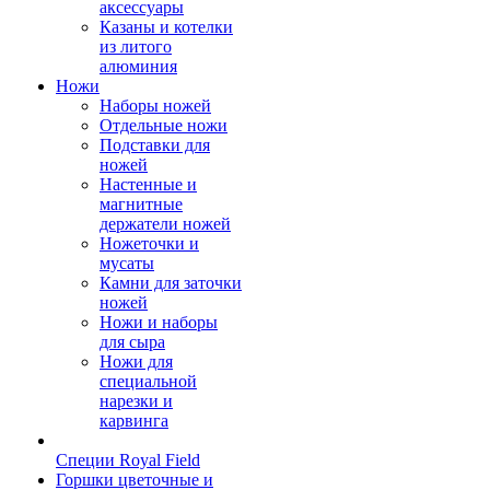
аксессуары
Казаны и котелки
из литого
алюминия
Ножи
Наборы ножей
Отдельные ножи
Подставки для
ножей
Настенные и
магнитные
держатели ножей
Ножеточки и
мусаты
Камни для заточки
ножей
Ножи и наборы
для сыра
Ножи для
специальной
нарезки и
карвинга
Специи Royal Field
Горшки цветочные и