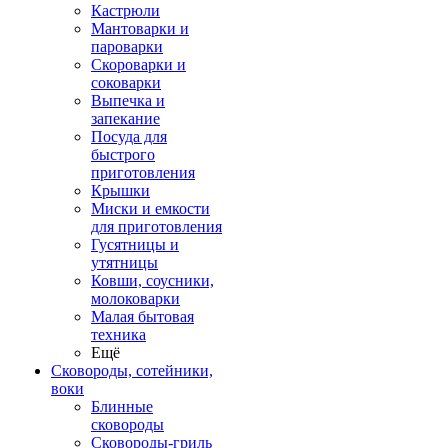
Кастрюли
Мантоварки и
пароварки
Скороварки и
соковарки
Выпечка и
запекание
Посуда для
быстрого
приготовления
Крышки
Миски и емкости
для приготовления
Гусятницы и
утятницы
Ковши, соусники,
молоковарки
Малая бытовая
техника
Ещё
Сковороды, сотейники,
воки
Блинные
сковороды
Сковороды-гриль