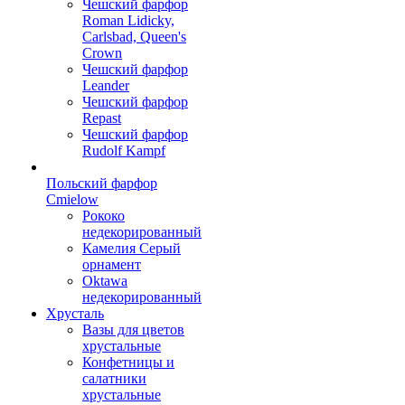
Чешский фарфор
Roman Lidicky,
Carlsbad, Queen's
Crown
Чешский фарфор
Leander
Чешский фарфор
Repast
Чешский фарфор
Rudolf Kampf
Польский фарфор
Сmielow
Рококо
недекорированный
Камелия Серый
орнамент
Oktawa
недекорированный
Хрусталь
Вазы для цветов
хрустальные
Конфетницы и
салатники
хрустальные