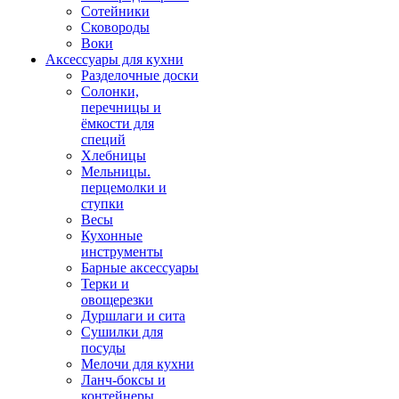
Сотейники
Сковороды
Воки
Аксессуары для кухни
Разделочные доски
Солонки,
перечницы и
ёмкости для
специй
Хлебницы
Мельницы.
перцемолки и
ступки
Весы
Кухонные
инструменты
Барные аксессуары
Терки и
овощерезки
Дуршлаги и сита
Сушилки для
посуды
Мелочи для кухни
Ланч-боксы и
контейнеры