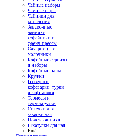
Чайные наборы
Чайные пары
Чайники для
кипячения
Заварочные
чайники,
кофейники и
френч-прессы
Сахарницы и
молочники
Кофейные сервизы
и наборы
Кофейные пары
Кружки
Гейзерные
кофеварки, турки
и кофемолки
Термосы и
термокружки
Ситечки для
заварки чая
Подстаканники
Шкатулки для чая
Ещё