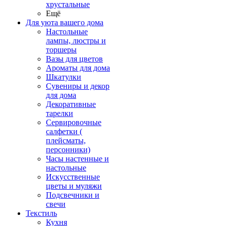
хрустальные
Ещё
Для уюта вашего дома
Настольные
лампы, люстры и
торшеры
Вазы для цветов
Ароматы для дома
Шкатулки
Сувениры и декор
для дома
Декоративные
тарелки
Сервировочные
салфетки (
плейсматы,
персонники)
Часы настенные и
настольные
Искусственные
цветы и муляжи
Подсвечники и
свечи
Текстиль
Кухня