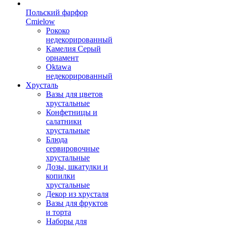
Польский фарфор
Сmielow
Рококо
недекорированный
Камелия Серый
орнамент
Oktawa
недекорированный
Хрусталь
Вазы для цветов
хрустальные
Конфетницы и
салатники
хрустальные
Блюда
сервировочные
хрустальные
Дозы, шкатулки и
копилки
хрустальные
Декор из хрусталя
Вазы для фруктов
и торта
Наборы для