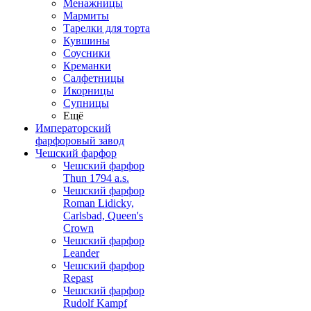
Менажницы
Мармиты
Тарелки для торта
Кувшины
Соусники
Креманки
Салфетницы
Икорницы
Супницы
Ещё
Императорский
фарфоровый завод
Чешский фарфор
Чешский фарфор
Thun 1794 a.s.
Чешский фарфор
Roman Lidicky,
Carlsbad, Queen's
Crown
Чешский фарфор
Leander
Чешский фарфор
Repast
Чешский фарфор
Rudolf Kampf