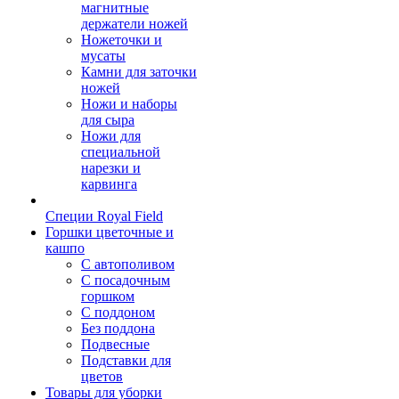
магнитные
держатели ножей
Ножеточки и
мусаты
Камни для заточки
ножей
Ножи и наборы
для сыра
Ножи для
специальной
нарезки и
карвинга
Специи Royal Field
Горшки цветочные и
кашпо
С автополивом
С посадочным
горшком
С поддоном
Без поддона
Подвесные
Подставки для
цветов
Товары для уборки