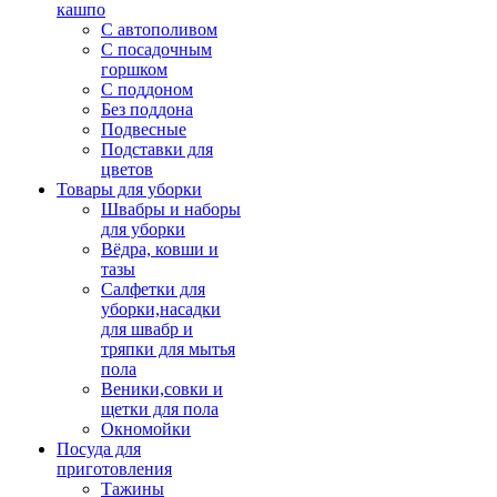
кашпо
С автополивом
С посадочным
горшком
С поддоном
Без поддона
Подвесные
Подставки для
цветов
Товары для уборки
Швабры и наборы
для уборки
Вёдра, ковши и
тазы
Салфетки для
уборки,насадки
для швабр и
тряпки для мытья
пола
Веники,совки и
щетки для пола
Окномойки
Посуда для
приготовления
Тажины