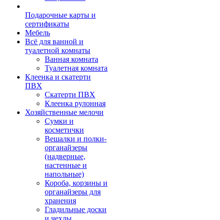
Подарочные карты и
сертификаты
Мебель
Всё для ванной и
туалетной комнаты
Ванная комната
Туалетная комната
Клеенка и скатерти
ПВХ
Скатерти ПВХ
Клеенка рулонная
Хозяйственные мелочи
Сумки и
косметички
Вешалки и полки-
органайзеры
(надверные,
настенные и
напольные)
Короба, корзины и
органайзеры для
хранения
Гладильные доски
и чехлы