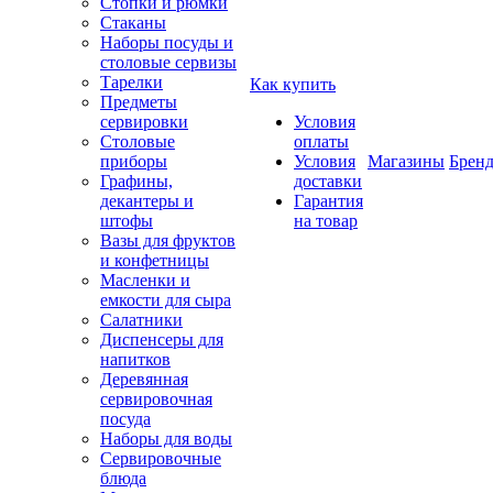
Стопки и рюмки
Стаканы
Наборы посуды и
столовые сервизы
Тарелки
Как купить
Предметы
сервировки
Условия
Столовые
оплаты
приборы
Условия
Магазины
Брен
Графины,
доставки
декантеры и
Гарантия
штофы
на товар
Вазы для фруктов
и конфетницы
Масленки и
емкости для сыра
Салатники
Диспенсеры для
напитков
Деревянная
сервировочная
посуда
Наборы для воды
Сервировочные
блюда