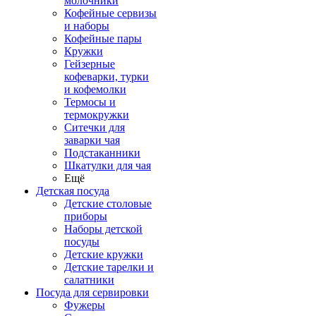
молочники
Кофейные сервизы
и наборы
Кофейные пары
Кружки
Гейзерные
кофеварки, турки
и кофемолки
Термосы и
термокружки
Ситечки для
заварки чая
Подстаканники
Шкатулки для чая
Ещё
Детская посуда
Детские столовые
приборы
Наборы детской
посуды
Детские кружки
Детские тарелки и
салатники
Посуда для сервировки
Фужеры