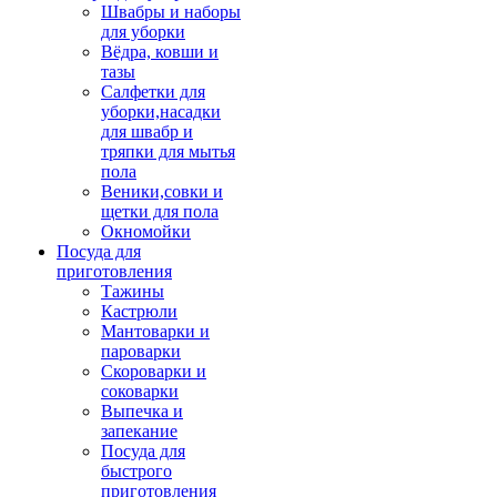
Швабры и наборы
для уборки
Вёдра, ковши и
тазы
Салфетки для
уборки,насадки
для швабр и
тряпки для мытья
пола
Веники,совки и
щетки для пола
Окномойки
Посуда для
приготовления
Тажины
Кастрюли
Мантоварки и
пароварки
Скороварки и
соковарки
Выпечка и
запекание
Посуда для
быстрого
приготовления