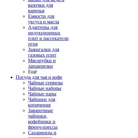
вазочки для
варенья
Емкости для
уксуса и масла
Адаптеры для
индукционных
плит и рассекатели
огня
Зажигалки для
газовых плит
Мясорубки и
лапшерезки
Ещё
Посуда для чая и кофе
Чайные сервизы
Чайные наборы
Чайные пары
Чайники для
кипячения
Заварочные
чайники,
кофейники и
френч-прессы
Сахарницы и