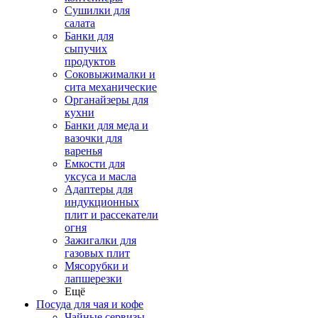
Сушилки для
салата
Банки для
сыпучих
продуктов
Соковыжималки и
сита механические
Органайзеры для
кухни
Банки для меда и
вазочки для
варенья
Емкости для
уксуса и масла
Адаптеры для
индукционных
плит и рассекатели
огня
Зажигалки для
газовых плит
Мясорубки и
лапшерезки
Ещё
Посуда для чая и кофе
Чайные сервизы