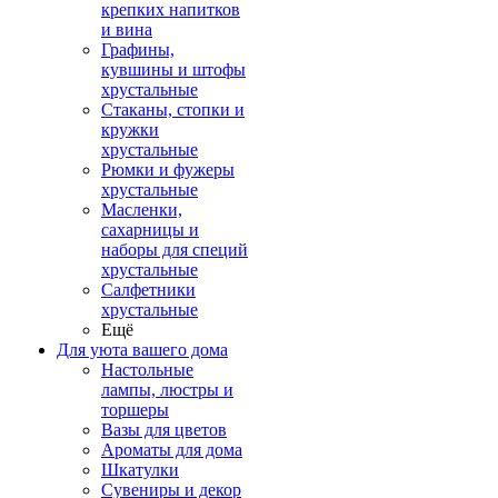
крепких напитков
и вина
Графины,
кувшины и штофы
хрустальные
Стаканы, стопки и
кружки
хрустальные
Рюмки и фужеры
хрустальные
Масленки,
сахарницы и
наборы для специй
хрустальные
Салфетники
хрустальные
Ещё
Для уюта вашего дома
Настольные
лампы, люстры и
торшеры
Вазы для цветов
Ароматы для дома
Шкатулки
Сувениры и декор