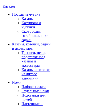
Каталог
Посуда из чугуна
Казаны
Кастрюли и
чугунки
Сковороды,
сотейники, воки и
саджи
Казаны, котелки, саджи
и аксессуары
Треноги, печи,
подставки под
казаны и
аксессуары
Казаны и котелки
из литого
алюминия
Ножи
Наборы ножей
Отдельные ножи
Подставки для
ножей
Настенные и