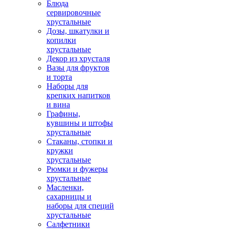
Блюда
сервировочные
хрустальные
Дозы, шкатулки и
копилки
хрустальные
Декор из хрусталя
Вазы для фруктов
и торта
Наборы для
крепких напитков
и вина
Графины,
кувшины и штофы
хрустальные
Стаканы, стопки и
кружки
хрустальные
Рюмки и фужеры
хрустальные
Масленки,
сахарницы и
наборы для специй
хрустальные
Салфетники