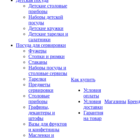
Детская посуда
Детские столовые
приборы
Наборы детской
посуды
Детские кружки
Детские тарелки и
салатники
Посуда для сервировки
Фужеры
Стопки и рюмки
Стаканы
Наборы посуды и
столовые сервизы
Тарелки
Как купить
Предметы
сервировки
Условия
Столовые
оплаты
приборы
Условия
Магазины
Брен
Графины,
доставки
декантеры и
Гарантия
штофы
на товар
Вазы для фруктов
и конфетницы
Масленки и