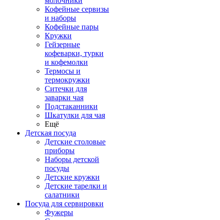
молочники
Кофейные сервизы
и наборы
Кофейные пары
Кружки
Гейзерные
кофеварки, турки
и кофемолки
Термосы и
термокружки
Ситечки для
заварки чая
Подстаканники
Шкатулки для чая
Ещё
Детская посуда
Детские столовые
приборы
Наборы детской
посуды
Детские кружки
Детские тарелки и
салатники
Посуда для сервировки
Фужеры