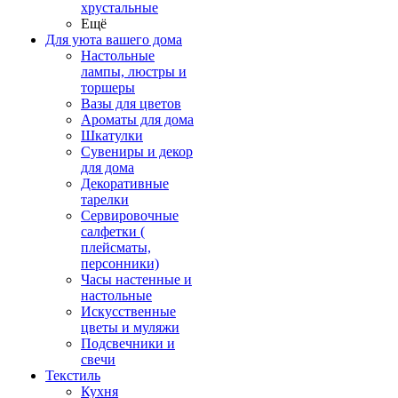
хрустальные
Ещё
Для уюта вашего дома
Настольные
лампы, люстры и
торшеры
Вазы для цветов
Ароматы для дома
Шкатулки
Сувениры и декор
для дома
Декоративные
тарелки
Сервировочные
салфетки (
плейсматы,
персонники)
Часы настенные и
настольные
Искусственные
цветы и муляжи
Подсвечники и
свечи
Текстиль
Кухня