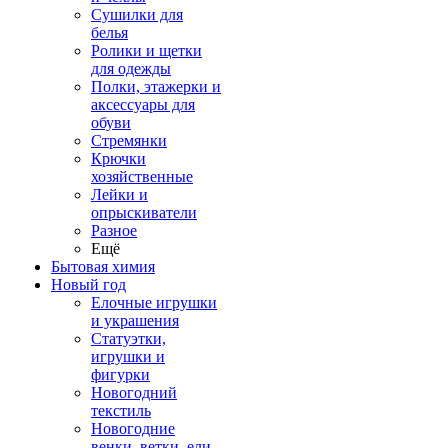
Сушилки для
белья
Ролики и щетки
для одежды
Полки, этажерки и
аксессуары для
обуви
Стремянки
Крючки
хозяйственные
Лейки и
опрыскиватели
Разное
Ещё
Бытовая химия
Новый год
Елочные игрушки
и украшения
Статуэтки,
игрушки и
фигурки
Новогодний
текстиль
Новогодние
венки, ветки, ели