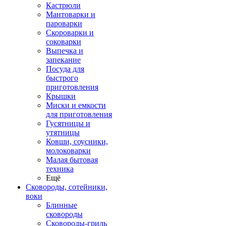
Кастрюли
Мантоварки и
пароварки
Скороварки и
соковарки
Выпечка и
запекание
Посуда для
быстрого
приготовления
Крышки
Миски и емкости
для приготовления
Гусятницы и
утятницы
Ковши, соусники,
молоковарки
Малая бытовая
техника
Ещё
Сковороды, сотейники,
воки
Блинные
сковороды
Сковороды-гриль