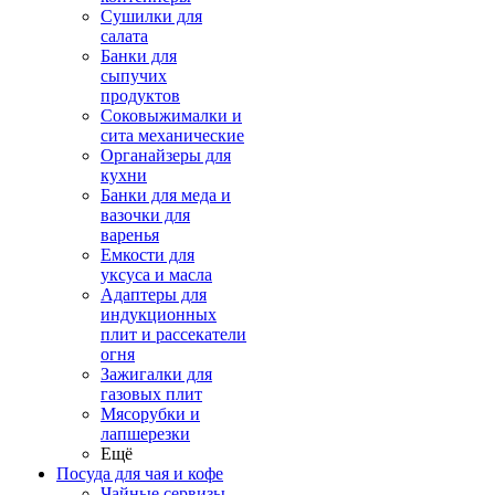
Сушилки для
салата
Банки для
сыпучих
продуктов
Соковыжималки и
сита механические
Органайзеры для
кухни
Банки для меда и
вазочки для
варенья
Емкости для
уксуса и масла
Адаптеры для
индукционных
плит и рассекатели
огня
Зажигалки для
газовых плит
Мясорубки и
лапшерезки
Ещё
Посуда для чая и кофе
Чайные сервизы