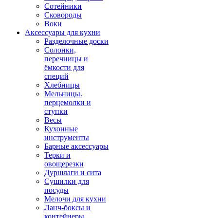
Сотейники
Сковороды
Воки
Аксессуары для кухни
Разделочные доски
Солонки,
перечницы и
ёмкости для
специй
Хлебницы
Мельницы.
перцемолки и
ступки
Весы
Кухонные
инструменты
Барные аксессуары
Терки и
овощерезки
Дуршлаги и сита
Сушилки для
посуды
Мелочи для кухни
Ланч-боксы и
контейнеры