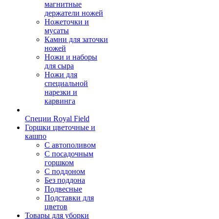
магнитные
держатели ножей
Ножеточки и
мусаты
Камни для заточки
ножей
Ножи и наборы
для сыра
Ножи для
специальной
нарезки и
карвинга
Специи Royal Field
Горшки цветочные и
кашпо
С автополивом
С посадочным
горшком
С поддоном
Без поддона
Подвесные
Подставки для
цветов
Товары для уборки