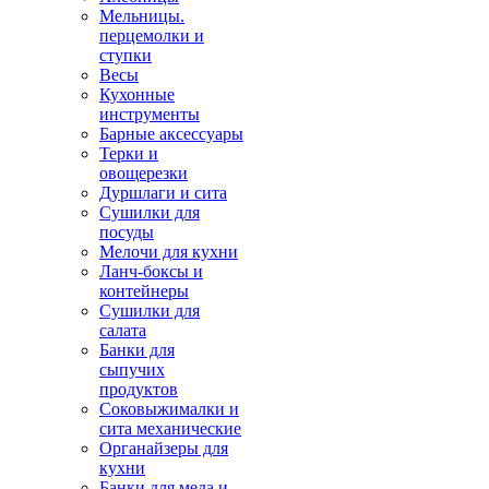
Мельницы.
перцемолки и
ступки
Весы
Кухонные
инструменты
Барные аксессуары
Терки и
овощерезки
Дуршлаги и сита
Сушилки для
посуды
Мелочи для кухни
Ланч-боксы и
контейнеры
Сушилки для
салата
Банки для
сыпучих
продуктов
Соковыжималки и
сита механические
Органайзеры для
кухни
Банки для меда и