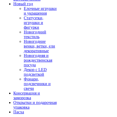
Новый год
Елочные игрушки
и украшения
Статуэтки,
игрушки и
фигурки
Новогодний
текстиль
Новогодние
венки, ветки, ели
декоративные
Новогодняя и
рождественская
посуда
Декор с LED
подсветкой
Фонари,
подсвечники и
свечи
Консервация и
заморозка
Открытки и подарочная
упаковка
Пасха