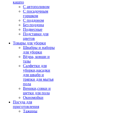
кашпо
С автополивом
С посадочным
горшком
С поддоном
Без поддона
Подвесные
Подставки для
цветов
Товары для уборки
Швабры и наборы
для уборки
Вёдра, ковши и
тазы
Салфетки для
уборки,насадки
для швабр и
тряпки для мытья
пола
Веники,совки и
щетки для пола
Окномойки
Посуда для
приготовления
Тажины