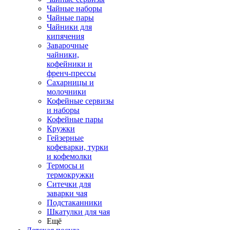
Чайные наборы
Чайные пары
Чайники для
кипячения
Заварочные
чайники,
кофейники и
френч-прессы
Сахарницы и
молочники
Кофейные сервизы
и наборы
Кофейные пары
Кружки
Гейзерные
кофеварки, турки
и кофемолки
Термосы и
термокружки
Ситечки для
заварки чая
Подстаканники
Шкатулки для чая
Ещё