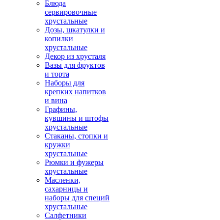
Блюда
сервировочные
хрустальные
Дозы, шкатулки и
копилки
хрустальные
Декор из хрусталя
Вазы для фруктов
и торта
Наборы для
крепких напитков
и вина
Графины,
кувшины и штофы
хрустальные
Стаканы, стопки и
кружки
хрустальные
Рюмки и фужеры
хрустальные
Масленки,
сахарницы и
наборы для специй
хрустальные
Салфетники