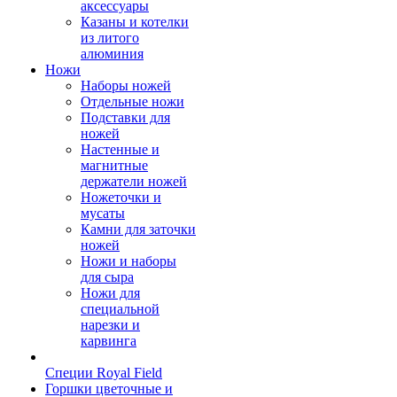
аксессуары
Казаны и котелки
из литого
алюминия
Ножи
Наборы ножей
Отдельные ножи
Подставки для
ножей
Настенные и
магнитные
держатели ножей
Ножеточки и
мусаты
Камни для заточки
ножей
Ножи и наборы
для сыра
Ножи для
специальной
нарезки и
карвинга
Специи Royal Field
Горшки цветочные и