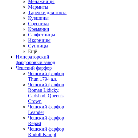
Менажницы
Мармиты
Тарелки для торта
Кувшины
Соусники
Креманки
Салфетницы
Икорницы
Супницы
Ещё
Императорский
фарфоровый завод
Чешский фарфор
Чешский фарфор
Thun 1794 a.s.
Чешский фарфор
Roman Lidicky,
Carlsbad, Queen's
Crown
Чешский фарфор
Leander
Чешский фарфор
Repast
Чешский фарфор
Rudolf Kampf