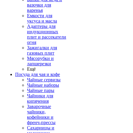
вазочки для
варенья
Емкости для
уксуса и масла
Адаптеры для
индукционных
плит и рассекатели
огня
Зажигалки для
газовых плит
Мясорубки и
лапшерезки
Ещё
Посуда для чая и кофе
Чайные сервизы
Чайные наборы
Чайные пары
Чайники для
кипячения
Заварочные
чайники,
кофейники и
френч-прессы
Сахарницы и