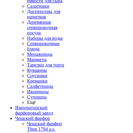
емкости для сыра
Салатники
Диспенсеры для
напитков
Деревянная
сервировочная
посуда
Наборы для воды
Сервировочные
блюда
Менажницы
Мармиты
Тарелки для торта
Кувшины
Соусники
Креманки
Салфетницы
Икорницы
Супницы
Ещё
Императорский
фарфоровый завод
Чешский фарфор
Чешский фарфор
Thun 1794 a.s.