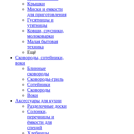
Крышки
Миски и емкости
для приготовления
Гусятницы и
утятницы
Ковши, соусники,
молоковарки
Малая бытовая
техника
Ещё
Сковороды, сотейники,
воки
Блинные
сковороды
Сковороды-гриль
Сотейники
Сковороды
Воки
Аксессуары для кухни
Разделочные доски
Солонки,
перечницы и
ёмкости для
специй
Хлебницы