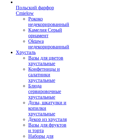
Польский фарфор
Сmielow
Рококо
недекорированный
Камелия Серый
орнамент
Oktawa
недекорированный
Хрусталь
Вазы для цветов
хрустальные
Конфетницы и
салатники
хрустальные
Блюда
сервировочные
хрустальные
Дозы, шкатулки и
копилки
хрустальные
Декор из хрусталя
Вазы для фруктов
и торта
Наборы для