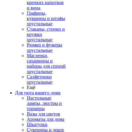
крепких напитков
и вина
Графины,
кувшины и штофы
хрустальные
Стаканы, стопки и
кружки
хрустальные
Рюмки и фужеры
хрустальные
Масленки,
сахарницы и
наборы для специй
хрустальные
Салфетники
хрустальные
Ещё
Для уюта вашего дома
Настольные
лампы, люстры и
торшеры
Вазы для цветов
Ароматы для дома
Шкатулки
Сувениры и декор