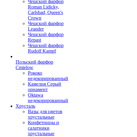
Чешский фарфор
Roman Lidicky,
Carlsbad, Queen's
Crown
Чешский фарфор
Leander
Чешский фарфор
Repast
Чешский фарфор
Rudolf Kampf
Польский фарфор
Сmielow
Рококо
недекорированный
Камелия Серый
орнамент
Oktawa
недекорированный
Хрусталь
Вазы для цветов
хрустальные
Конфетницы и
салатники
хрустальные