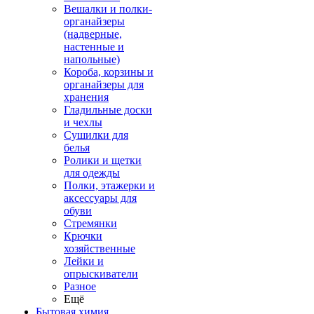
Вешалки и полки-
органайзеры
(надверные,
настенные и
напольные)
Короба, корзины и
органайзеры для
хранения
Гладильные доски
и чехлы
Сушилки для
белья
Ролики и щетки
для одежды
Полки, этажерки и
аксессуары для
обуви
Стремянки
Крючки
хозяйственные
Лейки и
опрыскиватели
Разное
Ещё
Бытовая химия