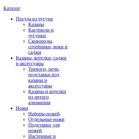
Каталог
Посуда из чугуна
Казаны
Кастрюли и
чугунки
Сковороды,
сотейники, воки и
саджи
Казаны, котелки, саджи
и аксессуары
Треноги, печи,
подставки под
казаны и
аксессуары
Казаны и котелки
из литого
алюминия
Ножи
Наборы ножей
Отдельные ножи
Подставки для
ножей
Настенные и