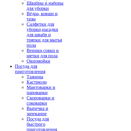
Швабры и наборы
для уборки
Вёдра, ковши и
тазы
Салфетки для
уборки,насадки
для швабр и
тряпки для мытья
пола
Веники,совки и
щетки для пола
Окномойки
Посуда для
приготовления
Тажины
Кастрюли
Мантоварки и
пароварки
Скороварки и
соковарки
Выпечка и
запекание
Посуда для
быстрого
приготовления