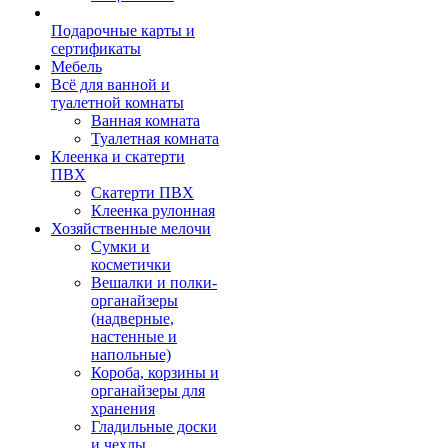
Подарочные карты и
сертификаты
Мебель
Всё для ванной и
туалетной комнаты
Ванная комната
Туалетная комната
Клеенка и скатерти
ПВХ
Скатерти ПВХ
Клеенка рулонная
Хозяйственные мелочи
Сумки и
косметички
Вешалки и полки-
органайзеры
(надверные,
настенные и
напольные)
Короба, корзины и
органайзеры для
хранения
Гладильные доски
и чехлы