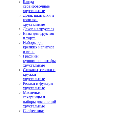
Блюда
сервировочные
хрустальные
Дозы, шкатулки и
копилки
хрустальные
Декор из хрусталя
Вазы для фруктов
и торта
Наборы для
крепких напитков
и вина
Графины,
кувшины и штофы
хрустальные
Стаканы, стопки и
кружки
хрустальные
Рюмки и фужеры
хрустальные
Масленки,
сахарницы и
наборы для специй
хрустальные
Салфетники