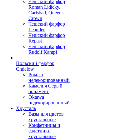
Чешский фарфор
Roman Lidicky,
Carlsbad, Queen's
Crown
Чешский фарфор
Leander
Чешский фарфор
Repast
Чешский фарфор
Rudolf Kampf
Польский фарфор
Сmielow
Рококо
недекорированный
Камелия Серый
орнамент
Oktawa
недекорированный
Хрусталь
Вазы для цветов
хрустальные
Конфетницы и
салатники
хрустальные