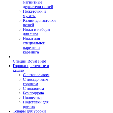
магнитные
держатели ножей
Ножеточки и
мусаты
Камни для заточки
ножей
Ножи и наборы
для сыра
Ножи для
специальной
нарезки и
карвинга
Специи Royal Field
Горшки цветочные и
кашпо
С автополивом
С посадочным
горшком
С поддоном
Без поддона
Подвесные
Подставки для
цветов
Товары для уборки