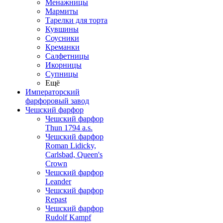
Менажницы
Мармиты
Тарелки для торта
Кувшины
Соусники
Креманки
Салфетницы
Икорницы
Супницы
Ещё
Императорский
фарфоровый завод
Чешский фарфор
Чешский фарфор
Thun 1794 a.s.
Чешский фарфор
Roman Lidicky,
Carlsbad, Queen's
Crown
Чешский фарфор
Leander
Чешский фарфор
Repast
Чешский фарфор
Rudolf Kampf