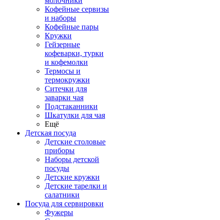
молочники
Кофейные сервизы
и наборы
Кофейные пары
Кружки
Гейзерные
кофеварки, турки
и кофемолки
Термосы и
термокружки
Ситечки для
заварки чая
Подстаканники
Шкатулки для чая
Ещё
Детская посуда
Детские столовые
приборы
Наборы детской
посуды
Детские кружки
Детские тарелки и
салатники
Посуда для сервировки
Фужеры