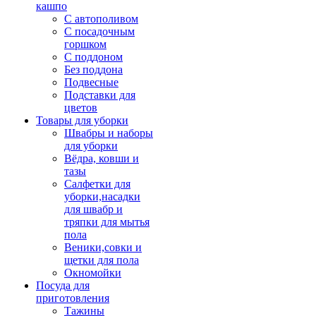
кашпо
С автополивом
С посадочным
горшком
С поддоном
Без поддона
Подвесные
Подставки для
цветов
Товары для уборки
Швабры и наборы
для уборки
Вёдра, ковши и
тазы
Салфетки для
уборки,насадки
для швабр и
тряпки для мытья
пола
Веники,совки и
щетки для пола
Окномойки
Посуда для
приготовления
Тажины