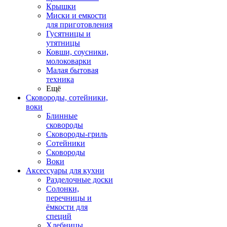
Крышки
Миски и емкости
для приготовления
Гусятницы и
утятницы
Ковши, соусники,
молоковарки
Малая бытовая
техника
Ещё
Сковороды, сотейники,
воки
Блинные
сковороды
Сковороды-гриль
Сотейники
Сковороды
Воки
Аксессуары для кухни
Разделочные доски
Солонки,
перечницы и
ёмкости для
специй
Хлебницы