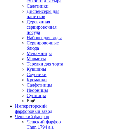
емкости для сыра
Салатники
Диспенсеры для
напитков
Деревянная
сервировочная
посуда
Наборы для воды
Сервировочные
блюда
Менажницы
Мармиты
Тарелки для торта
Кувшины
Соусники
Креманки
Салфетницы
Икорницы
Супницы
Ещё
Императорский
фарфоровый завод
Чешский фарфор
Чешский фарфор
Thun 1794 a.s.