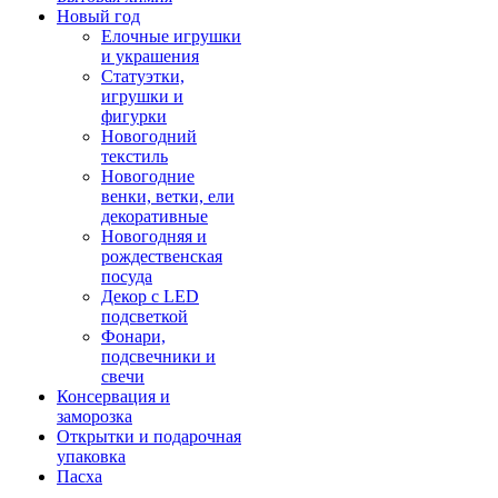
Новый год
Елочные игрушки
и украшения
Статуэтки,
игрушки и
фигурки
Новогодний
текстиль
Новогодние
венки, ветки, ели
декоративные
Новогодняя и
рождественская
посуда
Декор с LED
подсветкой
Фонари,
подсвечники и
свечи
Консервация и
заморозка
Открытки и подарочная
упаковка
Пасха