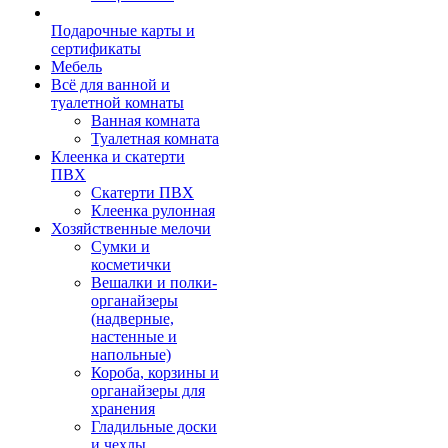
Подарочные карты и
сертификаты
Мебель
Всё для ванной и
туалетной комнаты
Ванная комната
Туалетная комната
Клеенка и скатерти
ПВХ
Скатерти ПВХ
Клеенка рулонная
Хозяйственные мелочи
Сумки и
косметички
Вешалки и полки-
органайзеры
(надверные,
настенные и
напольные)
Короба, корзины и
органайзеры для
хранения
Гладильные доски
и чехлы