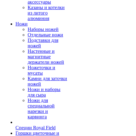
аксессуары
Казаны и котелки
из литого
алюминия
Ножи
Наборы ножей
Отдельные ножи
Подставки для
ножей
Настенные и
магнитные
держатели ножей
Ножеточки и
мусаты
Камни для заточки
ножей
Ножи и наборы
для сыра
Ножи для
специальной
нарезки и
карвинга
Специи Royal Field
Горшки цветочные и