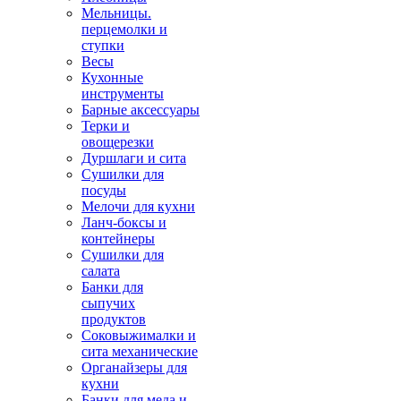
Мельницы.
перцемолки и
ступки
Весы
Кухонные
инструменты
Барные аксессуары
Терки и
овощерезки
Дуршлаги и сита
Сушилки для
посуды
Мелочи для кухни
Ланч-боксы и
контейнеры
Сушилки для
салата
Банки для
сыпучих
продуктов
Соковыжималки и
сита механические
Органайзеры для
кухни
Банки для меда и