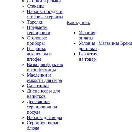
Стопки и рюмки
Стаканы
Наборы посуды и
столовые сервизы
Тарелки
Как купить
Предметы
сервировки
Условия
Столовые
оплаты
приборы
Условия
Магазины
Брен
Графины,
доставки
декантеры и
Гарантия
штофы
на товар
Вазы для фруктов
и конфетницы
Масленки и
емкости для сыра
Салатники
Диспенсеры для
напитков
Деревянная
сервировочная
посуда
Наборы для воды
Сервировочные
блюда