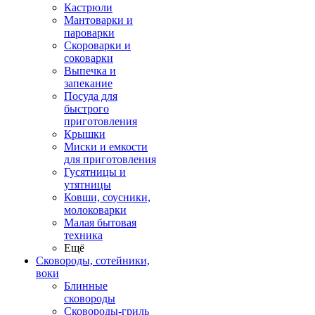
Кастрюли
Мантоварки и
пароварки
Скороварки и
соковарки
Выпечка и
запекание
Посуда для
быстрого
приготовления
Крышки
Миски и емкости
для приготовления
Гусятницы и
утятницы
Ковши, соусники,
молоковарки
Малая бытовая
техника
Ещё
Сковороды, сотейники,
воки
Блинные
сковороды
Сковороды-гриль