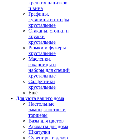
крепких напитков
и вина
Графины,
кувшины и штофы
хрустальные
Стаканы, стопки и
кружки
хрустальные
Рюмки и фужеры
хрустальные
Масленки,
сахарницы и
наборы для специй
хрустальные
Салфетники
хрустальные
Ещё
Для уюта вашего дома
Настольные
лампы, люстры и
торшеры
Вазы для цветов
Ароматы для дома
Шкатулки
Сувениры и декор