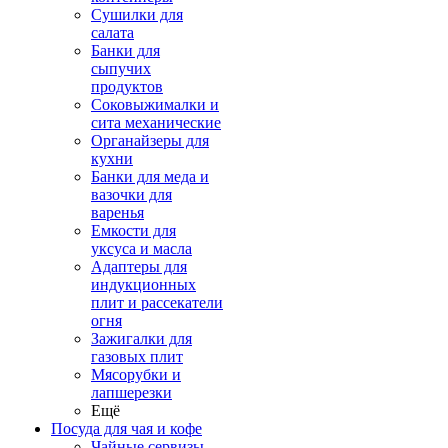
Сушилки для
салата
Банки для
сыпучих
продуктов
Соковыжималки и
сита механические
Органайзеры для
кухни
Банки для меда и
вазочки для
варенья
Емкости для
уксуса и масла
Адаптеры для
индукционных
плит и рассекатели
огня
Зажигалки для
газовых плит
Мясорубки и
лапшерезки
Ещё
Посуда для чая и кофе
Чайные сервизы