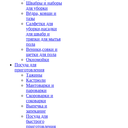
Швабры и наборы
для уборки
Вёдра, ковши и
тазы
Салфетки для
уборки,насадки
для швабр и
тряпки для мытья
пола
Веники,совки и
щетки для пола
Окномойки
Посуда для
приготовления
Тажины
Кастрюли
Мантоварки и
пароварки
Скороварки и
соковарки
Выпечка и
запекание
Посуда для
быстрого
приготовления