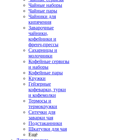
Чайные наборы
Чайные пары
Чайники для
кипячения
Заварочные
чайники,
кофейники и
френч-прессы
Сахарницы и
молочники
Кофейные сервизы
и наборы
Кофейные пары
Кружки
Гейзерные
кофеварки, турки
и кофемолки
Термосы и
термокружки
Ситечки для
заварки чая
Подстаканники
Шкатулки для чая
Ещё