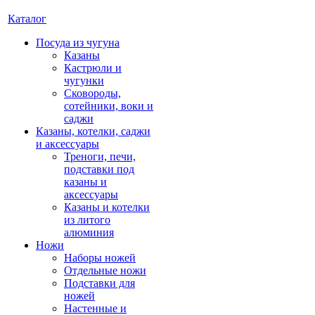
Каталог
Посуда из чугуна
Казаны
Кастрюли и
чугунки
Сковороды,
сотейники, воки и
саджи
Казаны, котелки, саджи
и аксессуары
Треноги, печи,
подставки под
казаны и
аксессуары
Казаны и котелки
из литого
алюминия
Ножи
Наборы ножей
Отдельные ножи
Подставки для
ножей
Настенные и