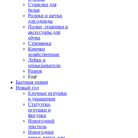
Сушилки для
белья
Ролики и щетки
для одежды
Полки, этажерки и
аксессуары для
обуви
Стремянки
Крючки
хозяйственные
Лейки и
опрыскиватели
Разное
Ещё
Бытовая химия
Новый год
Елочные игрушки
и украшения
Статуэтки,
игрушки и
фигурки
Новогодний
текстиль
Новогодние
венки, ветки, ели