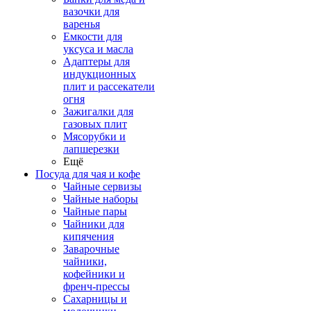
вазочки для
варенья
Емкости для
уксуса и масла
Адаптеры для
индукционных
плит и рассекатели
огня
Зажигалки для
газовых плит
Мясорубки и
лапшерезки
Ещё
Посуда для чая и кофе
Чайные сервизы
Чайные наборы
Чайные пары
Чайники для
кипячения
Заварочные
чайники,
кофейники и
френч-прессы
Сахарницы и