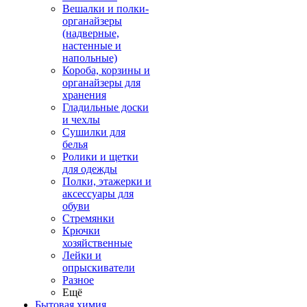
Вешалки и полки-
органайзеры
(надверные,
настенные и
напольные)
Короба, корзины и
органайзеры для
хранения
Гладильные доски
и чехлы
Сушилки для
белья
Ролики и щетки
для одежды
Полки, этажерки и
аксессуары для
обуви
Стремянки
Крючки
хозяйственные
Лейки и
опрыскиватели
Разное
Ещё
Бытовая химия