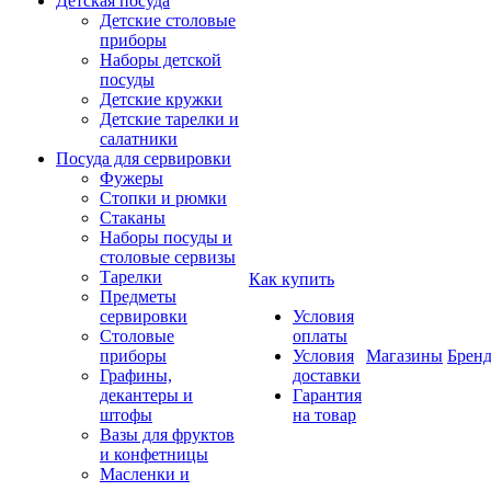
Детская посуда
Детские столовые
приборы
Наборы детской
посуды
Детские кружки
Детские тарелки и
салатники
Посуда для сервировки
Фужеры
Стопки и рюмки
Стаканы
Наборы посуды и
столовые сервизы
Тарелки
Как купить
Предметы
сервировки
Условия
Столовые
оплаты
приборы
Условия
Магазины
Брен
Графины,
доставки
декантеры и
Гарантия
штофы
на товар
Вазы для фруктов
и конфетницы
Масленки и