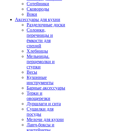
Сотейники
Сковороды
Воки
Аксессуары для кухни
Разделочные доски
Солонки,
перечницы и
ёмкости для
специй
Хлебницы
Мельницы.
перцемолки и
ступки
Весы
Кухонные
инструменты
Барные аксессуары
Терки и
овощерезки
Дуршлаги и сита
Сушилки для
посуды
Мелочи для кухни
Ланч-боксы и
контейнеры