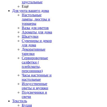
хрустальные
Ещё
Для уюта вашего дома
Настольные
лампы, люстры и
торшеры
Вазы для цветов
Ароматы для дома
Шкатулки
Сувениры и декор
для дома
Декоративные
тарелки
Сервировочные
салфетки (
плейсматы,
персонники)
Часы настенные и
настольные
Искусственные
цветы и муляжи
Подсвечники и
свечи
Текстиль
Кухня