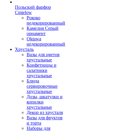
Польский фарфор
Сmielow
Рококо
недекорированный
Камелия Серый
орнамент
Oktawa
недекорированный
Хрусталь
Вазы для цветов
хрустальные
Конфетницы и
салатники
хрустальные
Блюда
сервировочные
хрустальные
Дозы, шкатулки и
копилки
хрустальные
Декор из хрусталя
Вазы для фруктов
и торта
Наборы для