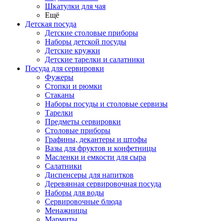
Шкатулки для чая
Ещё
Детская посуда
Детские столовые приборы
Наборы детской посуды
Детские кружки
Детские тарелки и салатники
Посуда для сервировки
Фужеры
Стопки и рюмки
Стаканы
Наборы посуды и столовые сервизы
Тарелки
Предметы сервировки
Столовые приборы
Графины, декантеры и штофы
Вазы для фруктов и конфетницы
Масленки и емкости для сыра
Салатники
Диспенсеры для напитков
Деревянная сервировочная посуда
Наборы для воды
Сервировочные блюда
Менажницы
Мармиты