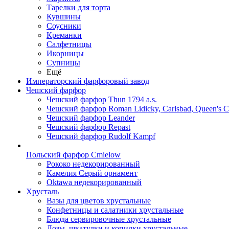
Тарелки для торта
Кувшины
Соусники
Креманки
Салфетницы
Икорницы
Супницы
Ещё
Императорский фарфоровый завод
Чешский фарфор
Чешский фарфор Thun 1794 a.s.
Чешский фарфор Roman Lidicky, Carlsbad, Queen's 
Чешский фарфор Leander
Чешский фарфор Repast
Чешский фарфор Rudolf Kampf
Польский фарфор Сmielow
Рококо недекорированный
Камелия Серый орнамент
Oktawa недекорированный
Хрусталь
Вазы для цветов хрустальные
Конфетницы и салатники хрустальные
Блюда сервировочные хрустальные
Дозы, шкатулки и копилки хрустальные