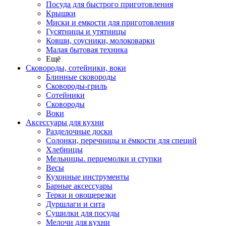
Посуда для быстрого приготовления
Крышки
Миски и емкости для приготовления
Гусятницы и утятницы
Ковши, соусники, молоковарки
Малая бытовая техника
Ещё
Сковороды, сотейники, воки
Блинные сковороды
Сковороды-гриль
Сотейники
Сковороды
Воки
Аксессуары для кухни
Разделочные доски
Солонки, перечницы и ёмкости для специй
Хлебницы
Мельницы. перцемолки и ступки
Весы
Кухонные инструменты
Барные аксессуары
Терки и овощерезки
Дуршлаги и сита
Сушилки для посуды
Мелочи для кухни