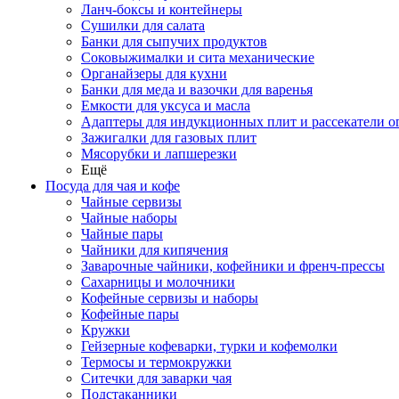
Ланч-боксы и контейнеры
Сушилки для салата
Банки для сыпучих продуктов
Соковыжималки и сита механические
Органайзеры для кухни
Банки для меда и вазочки для варенья
Емкости для уксуса и масла
Адаптеры для индукционных плит и рассекатели о
Зажигалки для газовых плит
Мясорубки и лапшерезки
Ещё
Посуда для чая и кофе
Чайные сервизы
Чайные наборы
Чайные пары
Чайники для кипячения
Заварочные чайники, кофейники и френч-прессы
Сахарницы и молочники
Кофейные сервизы и наборы
Кофейные пары
Кружки
Гейзерные кофеварки, турки и кофемолки
Термосы и термокружки
Ситечки для заварки чая
Подстаканники