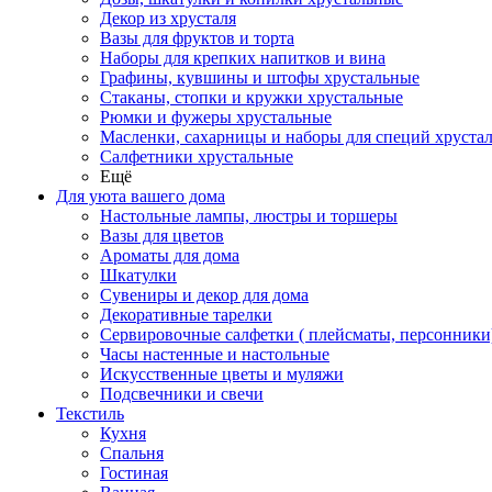
Декор из хрусталя
Вазы для фруктов и торта
Наборы для крепких напитков и вина
Графины, кувшины и штофы хрустальные
Стаканы, стопки и кружки хрустальные
Рюмки и фужеры хрустальные
Масленки, сахарницы и наборы для специй хруста
Салфетники хрустальные
Ещё
Для уюта вашего дома
Настольные лампы, люстры и торшеры
Вазы для цветов
Ароматы для дома
Шкатулки
Сувениры и декор для дома
Декоративные тарелки
Сервировочные салфетки ( плейсматы, персонники
Часы настенные и настольные
Искусственные цветы и муляжи
Подсвечники и свечи
Текстиль
Кухня
Спальня
Гостиная