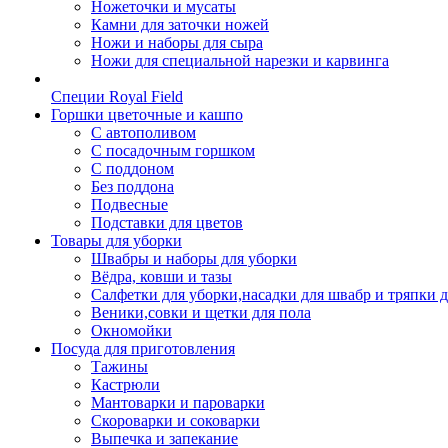
Ножеточки и мусаты
Камни для заточки ножей
Ножи и наборы для сыра
Ножи для специальной нарезки и карвинга
Специи Royal Field
Горшки цветочные и кашпо
С автополивом
С посадочным горшком
С поддоном
Без поддона
Подвесные
Подставки для цветов
Товары для уборки
Швабры и наборы для уборки
Вёдра, ковши и тазы
Салфетки для уборки,насадки для швабр и тряпки 
Веники,совки и щетки для пола
Окномойки
Посуда для приготовления
Тажины
Кастрюли
Мантоварки и пароварки
Скороварки и соковарки
Выпечка и запекание