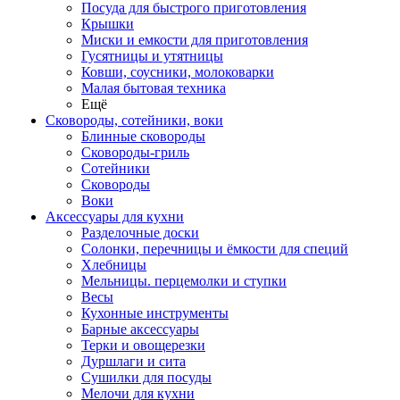
Посуда для быстрого приготовления
Крышки
Миски и емкости для приготовления
Гусятницы и утятницы
Ковши, соусники, молоковарки
Малая бытовая техника
Ещё
Сковороды, сотейники, воки
Блинные сковороды
Сковороды-гриль
Сотейники
Сковороды
Воки
Аксессуары для кухни
Разделочные доски
Солонки, перечницы и ёмкости для специй
Хлебницы
Мельницы. перцемолки и ступки
Весы
Кухонные инструменты
Барные аксессуары
Терки и овощерезки
Дуршлаги и сита
Сушилки для посуды
Мелочи для кухни