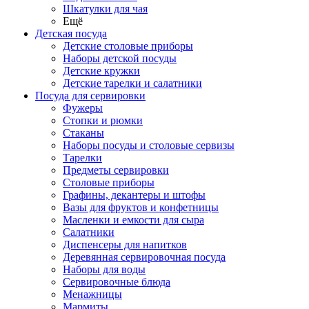
Шкатулки для чая
Ещё
Детская посуда
Детские столовые приборы
Наборы детской посуды
Детские кружки
Детские тарелки и салатники
Посуда для сервировки
Фужеры
Стопки и рюмки
Стаканы
Наборы посуды и столовые сервизы
Тарелки
Предметы сервировки
Столовые приборы
Графины, декантеры и штофы
Вазы для фруктов и конфетницы
Масленки и емкости для сыра
Салатники
Диспенсеры для напитков
Деревянная сервировочная посуда
Наборы для воды
Сервировочные блюда
Менажницы
Мармиты