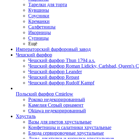
Тарелки для торта
Кувшины
Соусники
Креманки
Салфетницы
Икорницы
Супницы
Ещё
Императорский фарфоровый завод
Чешский фарфор
Чешский фарфор Thun 1794 a.s.
Чешский фарфор Roman Lidicky, Carlsbad, Queen's 
Чешский фарфор Leander
Чешский фарфор Repast
Чешский фарфор Rudolf Kampf
Польский фарфор Сmielow
Рококо недекорированный
Камелия Серый орнамент
Oktawa недекорированный
Хрусталь
Вазы для цветов хрустальные
Конфетницы и салатники хрустальные
Блюда сервировочные хрустальные
Дозы, шкатулки и копилки хрустальные