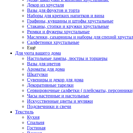
Декор из хрусталя
Вазы для фруктов и торта
Наборы для крепких напитков и вина
Графины, кувшины и штофы хрустальные
Стаканы, стопки и кружки хрустальные
Рюмки и фужеры хрустальные
Масленки, сахарницы и наборы для специй хруста
Салфетники хрустальные
Ещё
Для уюта вашего дома
Настольные лампы, люстры и торшеры
Вазы для цветов
Ароматы для дома
Шкатулки
Сувениры и декор для дома
Декоративные тарелки
Сервировочные салфетки ( плейсматы, персонники
Часы настенные и настольные
Искусственные цветы и муляжи
Подсвечники и свечи
Текстиль
Кухня
Спальня
Гостиная