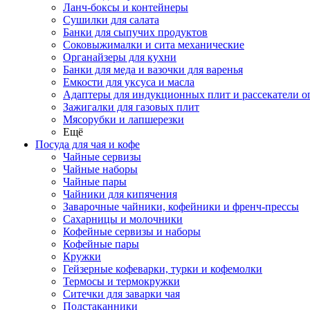
Ланч-боксы и контейнеры
Сушилки для салата
Банки для сыпучих продуктов
Соковыжималки и сита механические
Органайзеры для кухни
Банки для меда и вазочки для варенья
Емкости для уксуса и масла
Адаптеры для индукционных плит и рассекатели о
Зажигалки для газовых плит
Мясорубки и лапшерезки
Ещё
Посуда для чая и кофе
Чайные сервизы
Чайные наборы
Чайные пары
Чайники для кипячения
Заварочные чайники, кофейники и френч-прессы
Сахарницы и молочники
Кофейные сервизы и наборы
Кофейные пары
Кружки
Гейзерные кофеварки, турки и кофемолки
Термосы и термокружки
Ситечки для заварки чая
Подстаканники