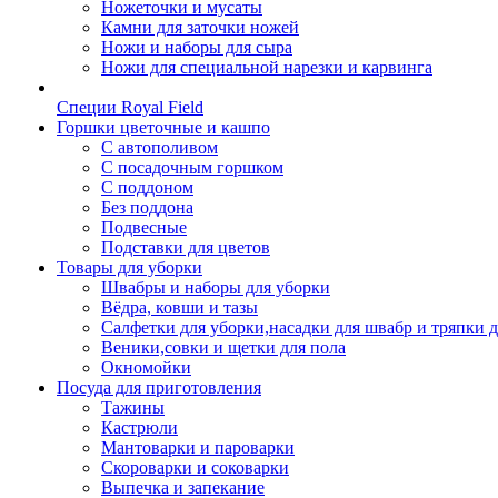
Ножеточки и мусаты
Камни для заточки ножей
Ножи и наборы для сыра
Ножи для специальной нарезки и карвинга
Специи Royal Field
Горшки цветочные и кашпо
С автополивом
С посадочным горшком
С поддоном
Без поддона
Подвесные
Подставки для цветов
Товары для уборки
Швабры и наборы для уборки
Вёдра, ковши и тазы
Салфетки для уборки,насадки для швабр и тряпки 
Веники,совки и щетки для пола
Окномойки
Посуда для приготовления
Тажины
Кастрюли
Мантоварки и пароварки
Скороварки и соковарки
Выпечка и запекание