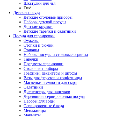
Шкатулки для чая
Ещё
Детская посуда
Детские столовые приборы
Наборы детской посуды
Детские кружки
Детские тарелки и салатники
Посуда для сервировки
Фужеры
Стопки и рюмки
Стаканы
Наборы посуды и столовые сервизы
Тарелки
Предметы сервировки
Столовые приборы
Графины, декантеры и штофы
Вазы для фруктов и конфетницы
Масленки и емкости для сыра
Салатники
Диспенсеры для напитков
Деревянная сервировочная посуда
Наборы для воды
Сервировочные блюда
Менажницы
Мармиты