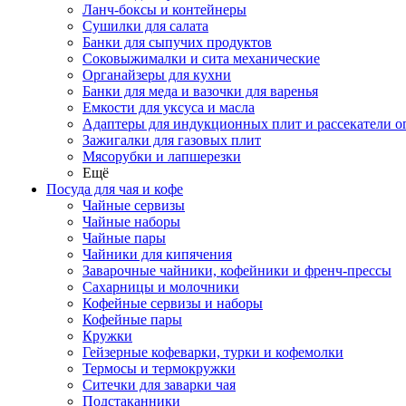
Ланч-боксы и контейнеры
Сушилки для салата
Банки для сыпучих продуктов
Соковыжималки и сита механические
Органайзеры для кухни
Банки для меда и вазочки для варенья
Емкости для уксуса и масла
Адаптеры для индукционных плит и рассекатели о
Зажигалки для газовых плит
Мясорубки и лапшерезки
Ещё
Посуда для чая и кофе
Чайные сервизы
Чайные наборы
Чайные пары
Чайники для кипячения
Заварочные чайники, кофейники и френч-прессы
Сахарницы и молочники
Кофейные сервизы и наборы
Кофейные пары
Кружки
Гейзерные кофеварки, турки и кофемолки
Термосы и термокружки
Ситечки для заварки чая
Подстаканники