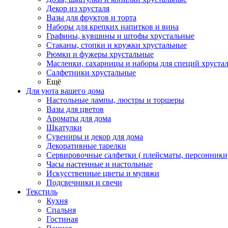
Декор из хрусталя
Вазы для фруктов и торта
Наборы для крепких напитков и вина
Графины, кувшины и штофы хрустальные
Стаканы, стопки и кружки хрустальные
Рюмки и фужеры хрустальные
Масленки, сахарницы и наборы для специй хруста
Салфетники хрустальные
Ещё
Для уюта вашего дома
Настольные лампы, люстры и торшеры
Вазы для цветов
Ароматы для дома
Шкатулки
Сувениры и декор для дома
Декоративные тарелки
Сервировочные салфетки ( плейсматы, персонники
Часы настенные и настольные
Искусственные цветы и муляжи
Подсвечники и свечи
Текстиль
Кухня
Спальня
Гостиная