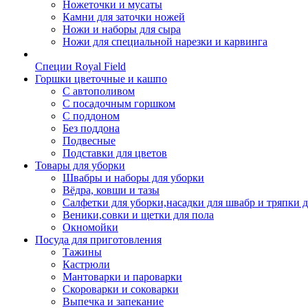
Ножеточки и мусаты
Камни для заточки ножей
Ножи и наборы для сыра
Ножи для специальной нарезки и карвинга
Специи Royal Field
Горшки цветочные и кашпо
С автополивом
С посадочным горшком
С поддоном
Без поддона
Подвесные
Подставки для цветов
Товары для уборки
Швабры и наборы для уборки
Вёдра, ковши и тазы
Салфетки для уборки,насадки для швабр и тряпки 
Веники,совки и щетки для пола
Окномойки
Посуда для приготовления
Тажины
Кастрюли
Мантоварки и пароварки
Скороварки и соковарки
Выпечка и запекание