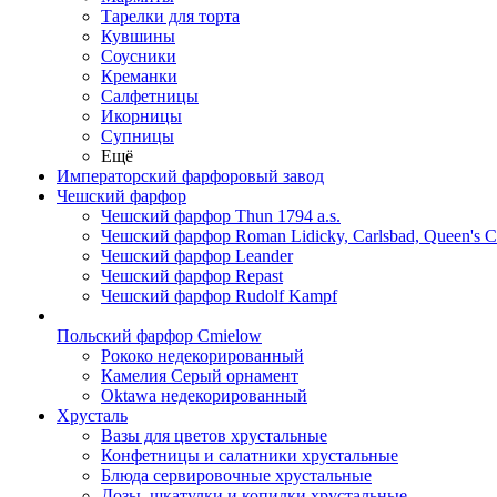
Тарелки для торта
Кувшины
Соусники
Креманки
Салфетницы
Икорницы
Супницы
Ещё
Императорский фарфоровый завод
Чешский фарфор
Чешский фарфор Thun 1794 a.s.
Чешский фарфор Roman Lidicky, Carlsbad, Queen's 
Чешский фарфор Leander
Чешский фарфор Repast
Чешский фарфор Rudolf Kampf
Польский фарфор Сmielow
Рококо недекорированный
Камелия Серый орнамент
Oktawa недекорированный
Хрусталь
Вазы для цветов хрустальные
Конфетницы и салатники хрустальные
Блюда сервировочные хрустальные
Дозы, шкатулки и копилки хрустальные