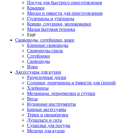
Посуда для быстрого приготовления
Крышки
Миски и емкости для приготовления
Гусятницы и утятницы
Ковши, соусники, молоковарки
Малая бытовая техника
Ещё
Сковороды, сотейники, воки
Блинные сковороды
Сковороды-гриль
Сотейники
Сковороды
Воки
Аксессуары для кухни
Разделочные доски
Солонки, перечницы и ёмкости для специй
Хлебницы
Мельницы. перцемолки и ступки
Весы
Кухонные инструменты
Барные аксессуары
Терки и овощерезки
Дуршлаги и сита
Сушилки для посуды
Мелочи для кухни