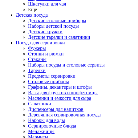
Шкатулки для чая
Ещё
Детская посуда
Детские столовые приборы
Наборы детской посуды
Детские кружки
Детские тарелки и салатники
Посуда для сервировки
Фужеры
Стопки и рюмки
Стаканы
Наборы посуды и столовые сервизы
Тарелки
Предметы сервировки
Столовые приборы
Графины, декантеры и штофы
Вазы для фруктов и конфетницы
Масленки и емкости для сыра
Салатники
Диспенсеры для напитков
Деревянная сервировочная посуда
Наборы для воды
Сервировочные блюда
Менажницы
Мармиты