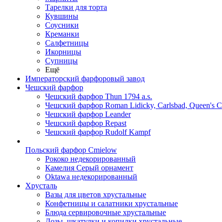
Тарелки для торта
Кувшины
Соусники
Креманки
Салфетницы
Икорницы
Супницы
Ещё
Императорский фарфоровый завод
Чешский фарфор
Чешский фарфор Thun 1794 a.s.
Чешский фарфор Roman Lidicky, Carlsbad, Queen's 
Чешский фарфор Leander
Чешский фарфор Repast
Чешский фарфор Rudolf Kampf
Польский фарфор Сmielow
Рококо недекорированный
Камелия Серый орнамент
Oktawa недекорированный
Хрусталь
Вазы для цветов хрустальные
Конфетницы и салатники хрустальные
Блюда сервировочные хрустальные
Дозы, шкатулки и копилки хрустальные