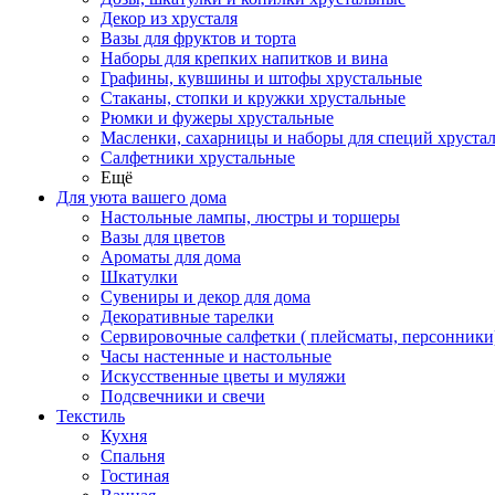
Декор из хрусталя
Вазы для фруктов и торта
Наборы для крепких напитков и вина
Графины, кувшины и штофы хрустальные
Стаканы, стопки и кружки хрустальные
Рюмки и фужеры хрустальные
Масленки, сахарницы и наборы для специй хруста
Салфетники хрустальные
Ещё
Для уюта вашего дома
Настольные лампы, люстры и торшеры
Вазы для цветов
Ароматы для дома
Шкатулки
Сувениры и декор для дома
Декоративные тарелки
Сервировочные салфетки ( плейсматы, персонники
Часы настенные и настольные
Искусственные цветы и муляжи
Подсвечники и свечи
Текстиль
Кухня
Спальня
Гостиная