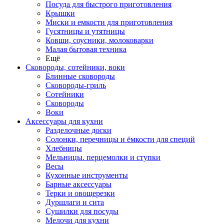
Посуда для быстрого приготовления
Крышки
Миски и емкости для приготовления
Гусятницы и утятницы
Ковши, соусники, молоковарки
Малая бытовая техника
Ещё
Сковороды, сотейники, воки
Блинные сковороды
Сковороды-гриль
Сотейники
Сковороды
Воки
Аксессуары для кухни
Разделочные доски
Солонки, перечницы и ёмкости для специй
Хлебницы
Мельницы. перцемолки и ступки
Весы
Кухонные инструменты
Барные аксессуары
Терки и овощерезки
Дуршлаги и сита
Сушилки для посуды
Мелочи для кухни