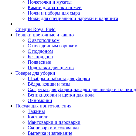
Ножеточки и мусаты
Камни для заточки ножей
Ножи и наборы для сыра
Ножи для специальной нарезки и карвинга
Специи Royal Field
Горшки цветочные и кашпо
С автополивом
С посадочным горшком
С поддоном
Без поддона
Подвесные
Подставки для цветов
Товары для уборки
Швабры и наборы для уборки
Вёдра, ковши и тазы
Салфетки для уборки,насадки для швабр и тряпки 
Веники,совки и щетки для пола
Окномойки
Посуда для приготовления
Тажины
Кастрюли
Мантоварки и пароварки
Скороварки и соковарки
Выпечка и запекание