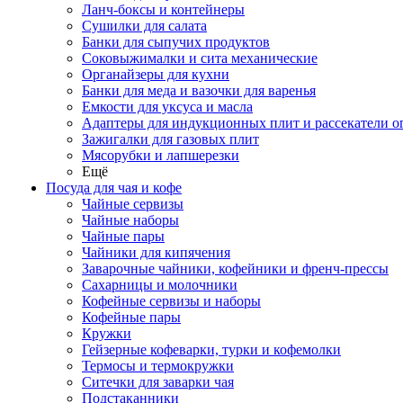
Ланч-боксы и контейнеры
Сушилки для салата
Банки для сыпучих продуктов
Соковыжималки и сита механические
Органайзеры для кухни
Банки для меда и вазочки для варенья
Емкости для уксуса и масла
Адаптеры для индукционных плит и рассекатели о
Зажигалки для газовых плит
Мясорубки и лапшерезки
Ещё
Посуда для чая и кофе
Чайные сервизы
Чайные наборы
Чайные пары
Чайники для кипячения
Заварочные чайники, кофейники и френч-прессы
Сахарницы и молочники
Кофейные сервизы и наборы
Кофейные пары
Кружки
Гейзерные кофеварки, турки и кофемолки
Термосы и термокружки
Ситечки для заварки чая
Подстаканники