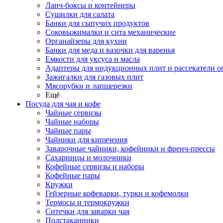
Ланч-боксы и контейнеры
Сушилки для салата
Банки для сыпучих продуктов
Соковыжималки и сита механические
Органайзеры для кухни
Банки для меда и вазочки для варенья
Емкости для уксуса и масла
Адаптеры для индукционных плит и рассекатели о
Зажигалки для газовых плит
Мясорубки и лапшерезки
Ещё
Посуда для чая и кофе
Чайные сервизы
Чайные наборы
Чайные пары
Чайники для кипячения
Заварочные чайники, кофейники и френч-прессы
Сахарницы и молочники
Кофейные сервизы и наборы
Кофейные пары
Кружки
Гейзерные кофеварки, турки и кофемолки
Термосы и термокружки
Ситечки для заварки чая
Подстаканники