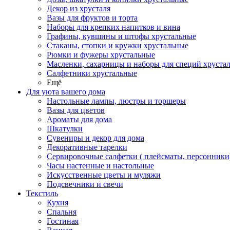
Декор из хрусталя
Вазы для фруктов и торта
Наборы для крепких напитков и вина
Графины, кувшины и штофы хрустальные
Стаканы, стопки и кружки хрустальные
Рюмки и фужеры хрустальные
Масленки, сахарницы и наборы для специй хруста
Салфетники хрустальные
Ещё
Для уюта вашего дома
Настольные лампы, люстры и торшеры
Вазы для цветов
Ароматы для дома
Шкатулки
Сувениры и декор для дома
Декоративные тарелки
Сервировочные салфетки ( плейсматы, персонники
Часы настенные и настольные
Искусственные цветы и муляжи
Подсвечники и свечи
Текстиль
Кухня
Спальня
Гостиная