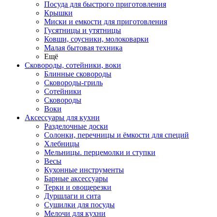
Посуда для быстрого приготовления
Крышки
Миски и емкости для приготовления
Гусятницы и утятницы
Ковши, соусники, молоковарки
Малая бытовая техника
Ещё
Сковороды, сотейники, воки
Блинные сковороды
Сковороды-гриль
Сотейники
Сковороды
Воки
Аксессуары для кухни
Разделочные доски
Солонки, перечницы и ёмкости для специй
Хлебницы
Мельницы. перцемолки и ступки
Весы
Кухонные инструменты
Барные аксессуары
Терки и овощерезки
Дуршлаги и сита
Сушилки для посуды
Мелочи для кухни