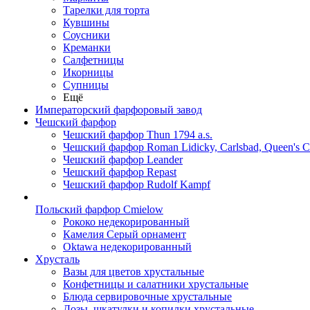
Тарелки для торта
Кувшины
Соусники
Креманки
Салфетницы
Икорницы
Супницы
Ещё
Императорский фарфоровый завод
Чешский фарфор
Чешский фарфор Thun 1794 a.s.
Чешский фарфор Roman Lidicky, Carlsbad, Queen's 
Чешский фарфор Leander
Чешский фарфор Repast
Чешский фарфор Rudolf Kampf
Польский фарфор Сmielow
Рококо недекорированный
Камелия Серый орнамент
Oktawa недекорированный
Хрусталь
Вазы для цветов хрустальные
Конфетницы и салатники хрустальные
Блюда сервировочные хрустальные
Дозы, шкатулки и копилки хрустальные