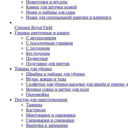
Ножеточки и мусаты
Камни для заточки ножей
Ножи и наборы для сыра
Ножи для специальной нарезки и карвинга
Специи Royal Field
Горшки цветочные и кашпо
С автополивом
С посадочным горшком
С поддоном
Без поддона
Подвесные
Подставки для цветов
Товары для уборки
Швабры и наборы для уборки
Вёдра, ковши и тазы
Салфетки для уборки,насадки для швабр и тряпки 
Веники,совки и щетки для пола
Окномойки
Посуда для приготовления
Тажины
Кастрюли
Мантоварки и пароварки
Скороварки и соковарки
Выпечка и запекание