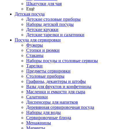
Шкатулки для чая
Ещё
Детская посуда
Детские столовые приборы
Наборы детской посуды
Детские кружки
Детские тарелки и салатники
Посуда для сервировки
Фужеры
Стопки и рюмки
Стаканы
Наборы посуды и столовые сервизы
Тарелки
Предметы сервировки
Столовые приборы
Графины, декантеры и штофы
Вазы для фруктов и конфетницы
Масленки и емкости для сыра
Салатники
Диспенсеры для напитков
Деревянная сервировочная посуда
Наборы для воды
Сервировочные блюда
Менажницы
Мармиты