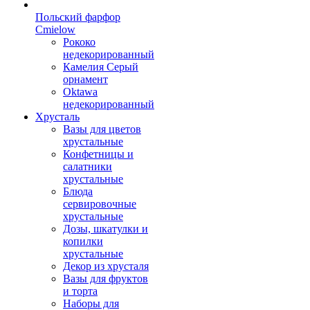
Польский фарфор
Сmielow
Рококо
недекорированный
Камелия Серый
орнамент
Oktawa
недекорированный
Хрусталь
Вазы для цветов
хрустальные
Конфетницы и
салатники
хрустальные
Блюда
сервировочные
хрустальные
Дозы, шкатулки и
копилки
хрустальные
Декор из хрусталя
Вазы для фруктов
и торта
Наборы для