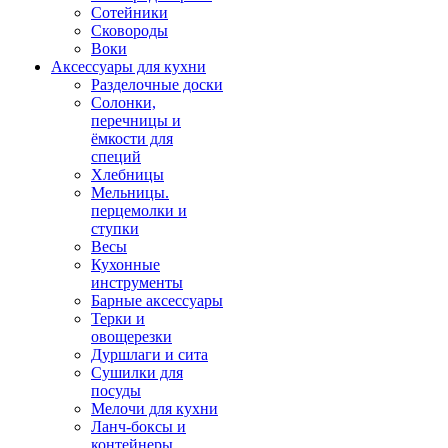
Сотейники
Сковороды
Воки
Аксессуары для кухни
Разделочные доски
Солонки,
перечницы и
ёмкости для
специй
Хлебницы
Мельницы.
перцемолки и
ступки
Весы
Кухонные
инструменты
Барные аксессуары
Терки и
овощерезки
Дуршлаги и сита
Сушилки для
посуды
Мелочи для кухни
Ланч-боксы и
контейнеры