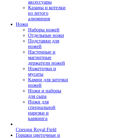
аксессуары
Казаны и котелки
из литого
алюминия
Ножи
Наборы ножей
Отдельные ножи
Подставки для
ножей
Настенные и
магнитные
держатели ножей
Ножеточки и
мусаты
Камни для заточки
ножей
Ножи и наборы
для сыра
Ножи для
специальной
нарезки и
карвинга
Специи Royal Field
Горшки цветочные и