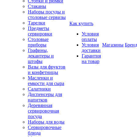
Стопки и рюмки
Стаканы
Наборы посуды и
столовые сервизы
Тарелки
Как купить
Предметы
сервировки
Условия
Столовые
оплаты
приборы
Условия
Магазины
Брен
Графины,
доставки
декантеры и
Гарантия
штофы
на товар
Вазы для фруктов
и конфетницы
Масленки и
емкости для сыра
Салатники
Диспенсеры для
напитков
Деревянная
сервировочная
посуда
Наборы для воды
Сервировочные
блюда