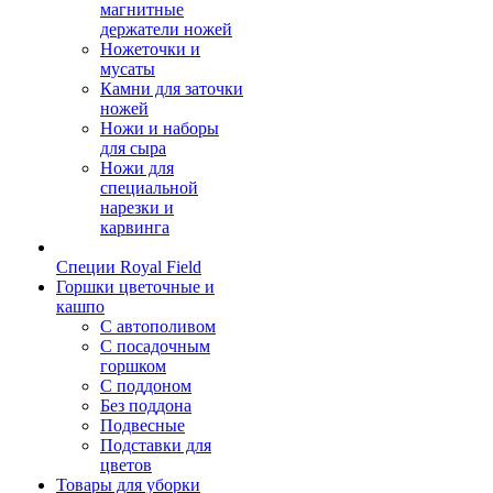
магнитные
держатели ножей
Ножеточки и
мусаты
Камни для заточки
ножей
Ножи и наборы
для сыра
Ножи для
специальной
нарезки и
карвинга
Специи Royal Field
Горшки цветочные и
кашпо
С автополивом
С посадочным
горшком
С поддоном
Без поддона
Подвесные
Подставки для
цветов
Товары для уборки