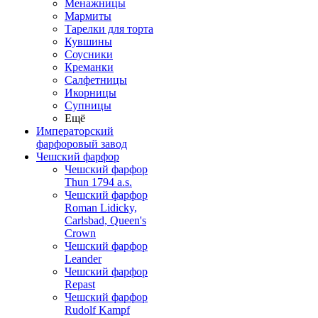
Менажницы
Мармиты
Тарелки для торта
Кувшины
Соусники
Креманки
Салфетницы
Икорницы
Супницы
Ещё
Императорский
фарфоровый завод
Чешский фарфор
Чешский фарфор
Thun 1794 a.s.
Чешский фарфор
Roman Lidicky,
Carlsbad, Queen's
Crown
Чешский фарфор
Leander
Чешский фарфор
Repast
Чешский фарфор
Rudolf Kampf