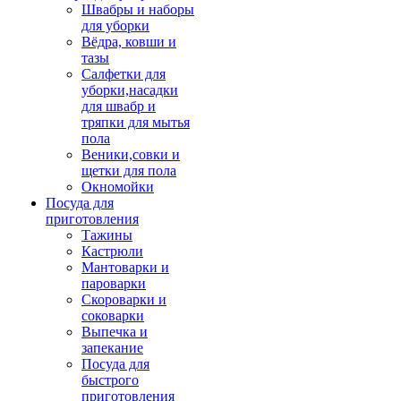
Швабры и наборы
для уборки
Вёдра, ковши и
тазы
Салфетки для
уборки,насадки
для швабр и
тряпки для мытья
пола
Веники,совки и
щетки для пола
Окномойки
Посуда для
приготовления
Тажины
Кастрюли
Мантоварки и
пароварки
Скороварки и
соковарки
Выпечка и
запекание
Посуда для
быстрого
приготовления