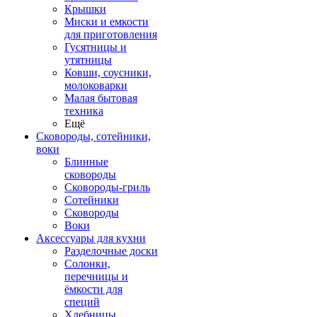
Крышки
Миски и емкости
для приготовления
Гусятницы и
утятницы
Ковши, соусники,
молоковарки
Малая бытовая
техника
Ещё
Сковороды, сотейники,
воки
Блинные
сковороды
Сковороды-гриль
Сотейники
Сковороды
Воки
Аксессуары для кухни
Разделочные доски
Солонки,
перечницы и
ёмкости для
специй
Хлебницы