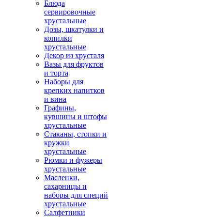
Блюда
сервировочные
хрустальные
Дозы, шкатулки и
копилки
хрустальные
Декор из хрусталя
Вазы для фруктов
и торта
Наборы для
крепких напитков
и вина
Графины,
кувшины и штофы
хрустальные
Стаканы, стопки и
кружки
хрустальные
Рюмки и фужеры
хрустальные
Масленки,
сахарницы и
наборы для специй
хрустальные
Салфетники