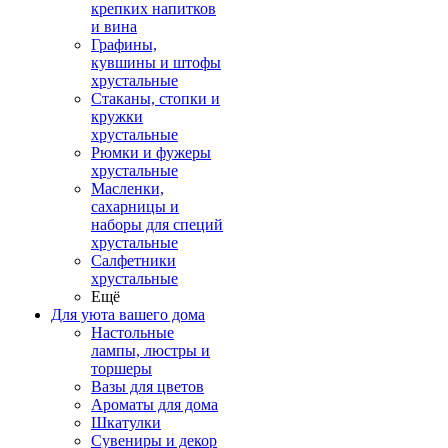
крепких напитков
и вина
Графины,
кувшины и штофы
хрустальные
Стаканы, стопки и
кружки
хрустальные
Рюмки и фужеры
хрустальные
Масленки,
сахарницы и
наборы для специй
хрустальные
Салфетники
хрустальные
Ещё
Для уюта вашего дома
Настольные
лампы, люстры и
торшеры
Вазы для цветов
Ароматы для дома
Шкатулки
Сувениры и декор