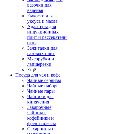
вазочки для
варенья
Емкости для
уксуса и масла
Адаптеры для
индукционных
плит и рассекатели
огня
Зажигалки для
газовых плит
Мясорубки и
лапшерезки
Ещё
Посуда для чая и кофе
Чайные сервизы
Чайные наборы
Чайные пары
Чайники для
кипячения
Заварочные
чайники,
кофейники и
френч-прессы
Сахарницы и