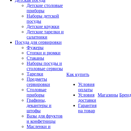
Детская посуда
Детские столовые
приборы
Наборы детской
посуды
Детские кружки
Детские тарелки и
салатники
Посуда для сервировки
Фужеры
Стопки и рюмки
Стаканы
Наборы посуды и
столовые сервизы
Тарелки
Как купить
Предметы
сервировки
Условия
Столовые
оплаты
приборы
Условия
Магазины
Брен
Графины,
доставки
декантеры и
Гарантия
штофы
на товар
Вазы для фруктов
и конфетницы
Масленки и