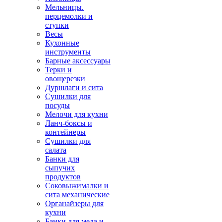
Мельницы.
перцемолки и
ступки
Весы
Кухонные
инструменты
Барные аксессуары
Терки и
овощерезки
Дуршлаги и сита
Сушилки для
посуды
Мелочи для кухни
Ланч-боксы и
контейнеры
Сушилки для
салата
Банки для
сыпучих
продуктов
Соковыжималки и
сита механические
Органайзеры для
кухни
Банки для меда и