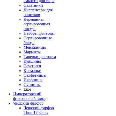
емкости для сыра
Салатники
Диспенсеры для
напитков
Деревянная
сервировочная
посуда
Наборы для воды
Сервировочные
блюда
Менажницы
Мармиты
Тарелки для торта
Кувшины
Соусники
Креманки
Салфетницы
Икорницы
Супницы
Ещё
Императорский
фарфоровый завод
Чешский фарфор
Чешский фарфор
Thun 1794 a.s.