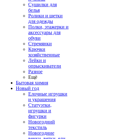
Сушилки для
белья
Ролики и щетки
для одежды
Полки, этажерки и
аксессуары для
обуви
Стремянки
Крючки
хозяйственные
Лейки и
опрыскиватели
Разное
Ещё
Бытовая химия
Новый год
Елочные игрушки
и украшения
Статуэтки,
игрушки и
фигурки
Новогодний
текстиль
Новогодние
венки, ветки, ели