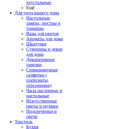
хрустальные
Ещё
Для уюта вашего дома
Настольные
лампы, люстры и
торшеры
Вазы для цветов
Ароматы для дома
Шкатулки
Сувениры и декор
для дома
Декоративные
тарелки
Сервировочные
салфетки (
плейсматы,
персонники)
Часы настенные и
настольные
Искусственные
цветы и муляжи
Подсвечники и
свечи
Текстиль
Кухня