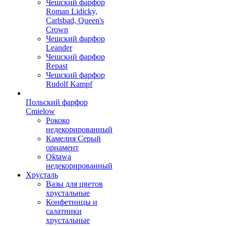
Чешский фарфор
Roman Lidicky,
Carlsbad, Queen's
Crown
Чешский фарфор
Leander
Чешский фарфор
Repast
Чешский фарфор
Rudolf Kampf
Польский фарфор
Сmielow
Рококо
недекорированный
Камелия Серый
орнамент
Oktawa
недекорированный
Хрусталь
Вазы для цветов
хрустальные
Конфетницы и
салатники
хрустальные