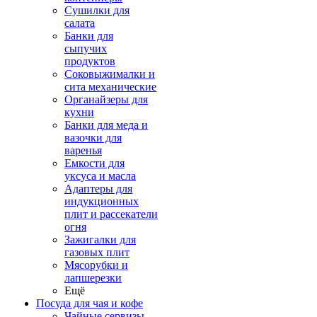
Сушилки для
салата
Банки для
сыпучих
продуктов
Соковыжималки и
сита механические
Органайзеры для
кухни
Банки для меда и
вазочки для
варенья
Емкости для
уксуса и масла
Адаптеры для
индукционных
плит и рассекатели
огня
Зажигалки для
газовых плит
Мясорубки и
лапшерезки
Ещё
Посуда для чая и кофе
Чайные сервизы