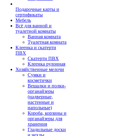
Подарочные карты и
сертификаты
Мебель
Всё для ванной и
туалетной комнаты
Ванная комната
Туалетная комната
Клеенка и скатерти
ПВХ
Скатерти ПВХ
Клеенка рулонная
Хозяйственные мелочи
Сумки и
косметички
Вешалки и полки-
органайзеры
(надверные,
настенные и
напольные)
Короба, корзины и
органайзеры для
хранения
Гладильные доски
и чехлы