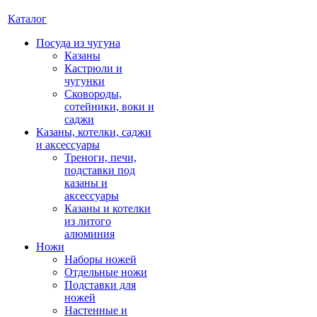
Каталог
Посуда из чугуна
Казаны
Кастрюли и
чугунки
Сковороды,
сотейники, воки и
саджи
Казаны, котелки, саджи
и аксессуары
Треноги, печи,
подставки под
казаны и
аксессуары
Казаны и котелки
из литого
алюминия
Ножи
Наборы ножей
Отдельные ножи
Подставки для
ножей
Настенные и