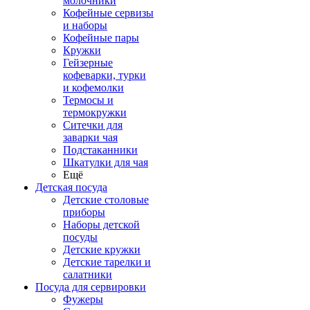
молочники
Кофейные сервизы
и наборы
Кофейные пары
Кружки
Гейзерные
кофеварки, турки
и кофемолки
Термосы и
термокружки
Ситечки для
заварки чая
Подстаканники
Шкатулки для чая
Ещё
Детская посуда
Детские столовые
приборы
Наборы детской
посуды
Детские кружки
Детские тарелки и
салатники
Посуда для сервировки
Фужеры