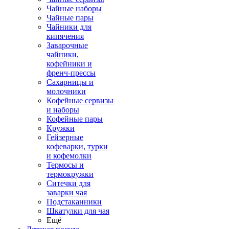
Чайные наборы
Чайные пары
Чайники для
кипячения
Заварочные
чайники,
кофейники и
френч-прессы
Сахарницы и
молочники
Кофейные сервизы
и наборы
Кофейные пары
Кружки
Гейзерные
кофеварки, турки
и кофемолки
Термосы и
термокружки
Ситечки для
заварки чая
Подстаканники
Шкатулки для чая
Ещё