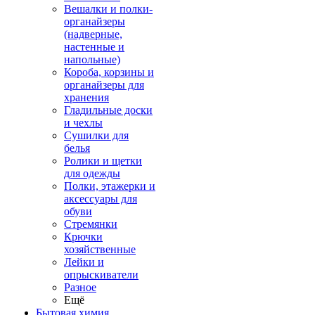
Вешалки и полки-
органайзеры
(надверные,
настенные и
напольные)
Короба, корзины и
органайзеры для
хранения
Гладильные доски
и чехлы
Сушилки для
белья
Ролики и щетки
для одежды
Полки, этажерки и
аксессуары для
обуви
Стремянки
Крючки
хозяйственные
Лейки и
опрыскиватели
Разное
Ещё
Бытовая химия