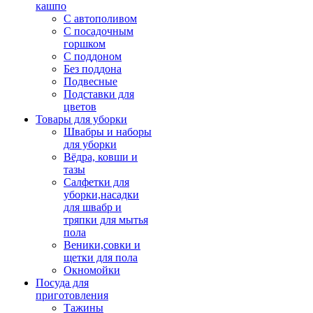
кашпо
С автополивом
С посадочным
горшком
С поддоном
Без поддона
Подвесные
Подставки для
цветов
Товары для уборки
Швабры и наборы
для уборки
Вёдра, ковши и
тазы
Салфетки для
уборки,насадки
для швабр и
тряпки для мытья
пола
Веники,совки и
щетки для пола
Окномойки
Посуда для
приготовления
Тажины