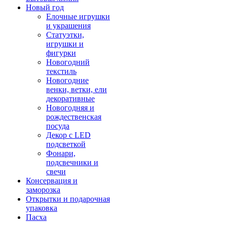
Новый год
Елочные игрушки
и украшения
Статуэтки,
игрушки и
фигурки
Новогодний
текстиль
Новогодние
венки, ветки, ели
декоративные
Новогодняя и
рождественская
посуда
Декор с LED
подсветкой
Фонари,
подсвечники и
свечи
Консервация и
заморозка
Открытки и подарочная
упаковка
Пасха