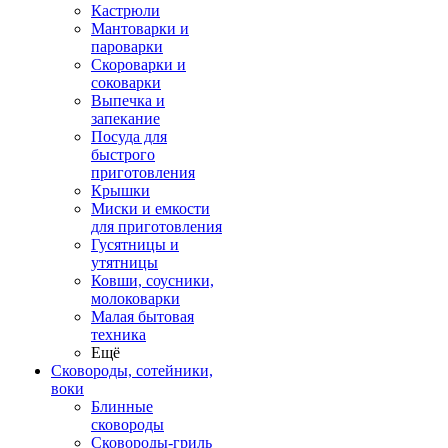
Кастрюли
Мантоварки и
пароварки
Скороварки и
соковарки
Выпечка и
запекание
Посуда для
быстрого
приготовления
Крышки
Миски и емкости
для приготовления
Гусятницы и
утятницы
Ковши, соусники,
молоковарки
Малая бытовая
техника
Ещё
Сковороды, сотейники,
воки
Блинные
сковороды
Сковороды-гриль