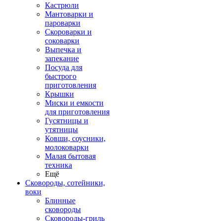
Кастрюли
Мантоварки и
пароварки
Скороварки и
соковарки
Выпечка и
запекание
Посуда для
быстрого
приготовления
Крышки
Миски и емкости
для приготовления
Гусятницы и
утятницы
Ковши, соусники,
молоковарки
Малая бытовая
техника
Ещё
Сковороды, сотейники,
воки
Блинные
сковороды
Сковороды-гриль