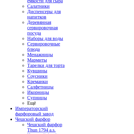
емкости для сыра
Салатники
Диспенсеры для
напитков
Деревянная
сервировочная
посуда
Наборы для воды
Сервировочные
блюда
Менажницы
Мармиты
Тарелки для торта
Кувшины
Соусники
Креманки
Салфетницы
Икорницы
Супницы
Ещё
Императорский
фарфоровый завод
Чешский фарфор
Чешский фарфор
Thun 1794 a.s.