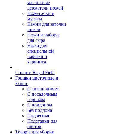
магнитные
держатели ножей
Ножеточки и
мусаты
Камни для заточки
ножей
Ножи и наборы
для сыра
Ножи для
специальной
нарезки и
карвинга
Специи Royal Field
Горшки цветочные и
кашпо
С автополивом
С посадочным
горшком
С поддоном
Без поддона
Подвесные
Подставки для
цветов
Товары для уборки