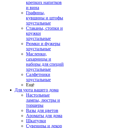
крепких напитков
и вина
Графины,
кувшины и штофы
хрустальные
Стаканы, стопки и
кружки
хрустальные
Рюмки и фужеры
хрустальные
Масленки,
сахарницы и
наборы для специй
хрустальные
Салфетники
хрустальные
Ещё
Для уюта вашего дома
Настольные
лампы, люстры и
торшеры
Вазы для цветов
Ароматы для дома
Шкатулки
Сувениры и декор