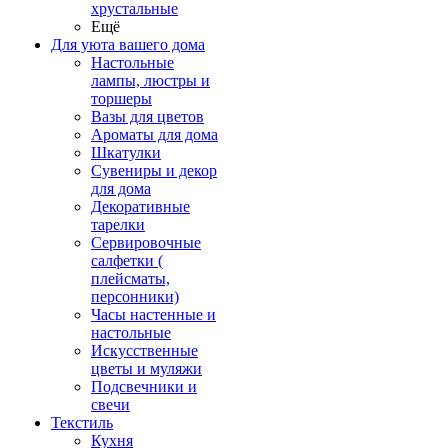
хрустальные
Ещё
Для уюта вашего дома
Настольные
лампы, люстры и
торшеры
Вазы для цветов
Ароматы для дома
Шкатулки
Сувениры и декор
для дома
Декоративные
тарелки
Сервировочные
салфетки (
плейсматы,
персонники)
Часы настенные и
настольные
Искусственные
цветы и муляжи
Подсвечники и
свечи
Текстиль
Кухня