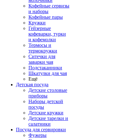
молочники
Кофейные сервизы
и наборы
Кофейные пары
Кружки
Гейзерные
кофеварки, турки
и кофемолки
Термосы и
термокружки
Ситечки для
заварки чая
Подстаканники
Шкатулки для чая
Ещё
Детская посуда
Детские столовые
приборы
Наборы детской
посуды
Детские кружки
Детские тарелки и
салатники
Посуда для сервировки
Фужеры