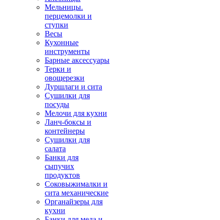
Мельницы.
перцемолки и
ступки
Весы
Кухонные
инструменты
Барные аксессуары
Терки и
овощерезки
Дуршлаги и сита
Сушилки для
посуды
Мелочи для кухни
Ланч-боксы и
контейнеры
Сушилки для
салата
Банки для
сыпучих
продуктов
Соковыжималки и
сита механические
Органайзеры для
кухни
Банки для меда и