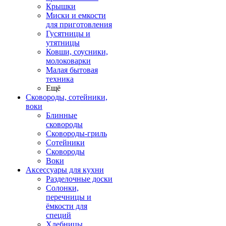
Крышки
Миски и емкости
для приготовления
Гусятницы и
утятницы
Ковши, соусники,
молоковарки
Малая бытовая
техника
Ещё
Сковороды, сотейники,
воки
Блинные
сковороды
Сковороды-гриль
Сотейники
Сковороды
Воки
Аксессуары для кухни
Разделочные доски
Солонки,
перечницы и
ёмкости для
специй
Хлебницы