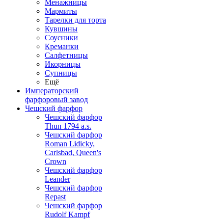
Менажницы
Мармиты
Тарелки для торта
Кувшины
Соусники
Креманки
Салфетницы
Икорницы
Супницы
Ещё
Императорский
фарфоровый завод
Чешский фарфор
Чешский фарфор
Thun 1794 a.s.
Чешский фарфор
Roman Lidicky,
Carlsbad, Queen's
Crown
Чешский фарфор
Leander
Чешский фарфор
Repast
Чешский фарфор
Rudolf Kampf