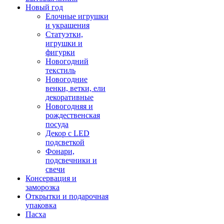
Новый год
Елочные игрушки
и украшения
Статуэтки,
игрушки и
фигурки
Новогодний
текстиль
Новогодние
венки, ветки, ели
декоративные
Новогодняя и
рождественская
посуда
Декор с LED
подсветкой
Фонари,
подсвечники и
свечи
Консервация и
заморозка
Открытки и подарочная
упаковка
Пасха