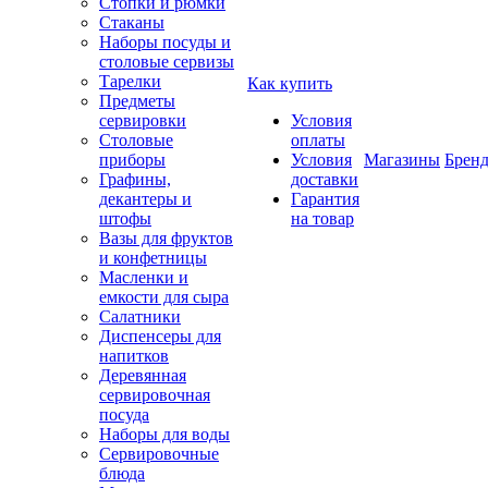
Стопки и рюмки
Стаканы
Наборы посуды и
столовые сервизы
Тарелки
Как купить
Предметы
сервировки
Условия
Столовые
оплаты
приборы
Условия
Магазины
Брен
Графины,
доставки
декантеры и
Гарантия
штофы
на товар
Вазы для фруктов
и конфетницы
Масленки и
емкости для сыра
Салатники
Диспенсеры для
напитков
Деревянная
сервировочная
посуда
Наборы для воды
Сервировочные
блюда