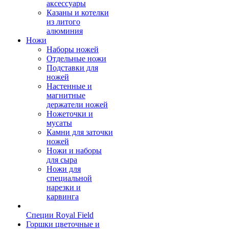
аксессуары
Казаны и котелки
из литого
алюминия
Ножи
Наборы ножей
Отдельные ножи
Подставки для
ножей
Настенные и
магнитные
держатели ножей
Ножеточки и
мусаты
Камни для заточки
ножей
Ножи и наборы
для сыра
Ножи для
специальной
нарезки и
карвинга
Специи Royal Field
Горшки цветочные и