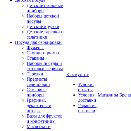
Детская посуда
Детские столовые
приборы
Наборы детской
посуды
Детские кружки
Детские тарелки и
салатники
Посуда для сервировки
Фужеры
Стопки и рюмки
Стаканы
Наборы посуды и
столовые сервизы
Тарелки
Как купить
Предметы
сервировки
Условия
Столовые
оплаты
приборы
Условия
Магазины
Брен
Графины,
доставки
декантеры и
Гарантия
штофы
на товар
Вазы для фруктов
и конфетницы
Масленки и