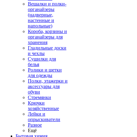
Вешалки и полки-
органайзеры
(надверные,
настенные и
напольные)
Короба, корзины и
органайзеры для
хранения
Гладильные доски
и чехлы
Сушилки для
белья
Ролики и щетки
для одежды
Полки, этажерки и
аксессуары для
обуви
Стремянки
Крючки
хозяйственные
Лейки и
опрыскиватели
Разное
Ещё
Бытовая химия