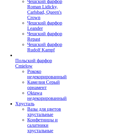
Чешский фарфор
Roman Lidicky,
Carlsbad, Queen's
Crown
Чешский фарфор
Leander
Чешский фарфор
Repast
Чешский фарфор
Rudolf Kampf
Польский фарфор
Сmielow
Рококо
недекорированный
Камелия Серый
орнамент
Oktawa
недекорированный
Хрусталь
Вазы для цветов
хрустальные
Конфетницы и
салатники
хрустальные