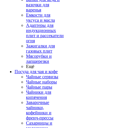
вазочки для
варенья
Емкости для
уксуса и масла
Адаптеры для
индукционных
плит и рассекатели
огня
Зажигалки для
газовых плит
Мясорубки и
лапшерезки
Ещё
Посуда для чая и кофе
Чайные сервизы
Чайные наборы
Чайные пары
Чайники для
кипячения
Заварочные
чайники,
кофейники и
френч-прессы
Сахарницы и