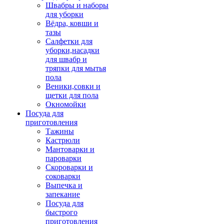
Швабры и наборы
для уборки
Вёдра, ковши и
тазы
Салфетки для
уборки,насадки
для швабр и
тряпки для мытья
пола
Веники,совки и
щетки для пола
Окномойки
Посуда для
приготовления
Тажины
Кастрюли
Мантоварки и
пароварки
Скороварки и
соковарки
Выпечка и
запекание
Посуда для
быстрого
приготовления