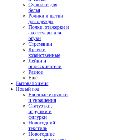
Сушилки для
белья
Ролики и щетки
для одежды
Полки, этажерки и
аксессуары для
обуви
Стремянки
Крючки
хозяйственные
Лейки и
опрыскиватели
Разное
Ещё
Бытовая химия
Новый год
Елочные игрушки
и украшения
Статуэтки,
игрушки и
фигурки
Новогодний
текстиль
Новогодние
венки, ветки, ели