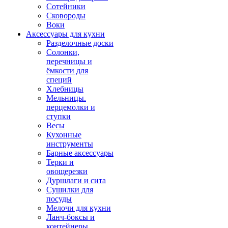
Сотейники
Сковороды
Воки
Аксессуары для кухни
Разделочные доски
Солонки,
перечницы и
ёмкости для
специй
Хлебницы
Мельницы.
перцемолки и
ступки
Весы
Кухонные
инструменты
Барные аксессуары
Терки и
овощерезки
Дуршлаги и сита
Сушилки для
посуды
Мелочи для кухни
Ланч-боксы и
контейнеры