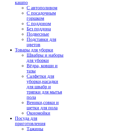
кашпо
С автополивом
С посадочным
горшком
С поддоном
Без поддона
Подвесные
Подставки для
цветов
Товары для уборки
Швабры и наборы
для уборки
Вёдра, ковши и
тазы
Салфетки для
уборки,насадки
для швабр и
тряпки для мытья
пола
Веники,совки и
щетки для пола
Окномойки
Посуда для
приготовления
Тажины