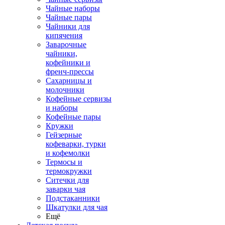
Чайные наборы
Чайные пары
Чайники для
кипячения
Заварочные
чайники,
кофейники и
френч-прессы
Сахарницы и
молочники
Кофейные сервизы
и наборы
Кофейные пары
Кружки
Гейзерные
кофеварки, турки
и кофемолки
Термосы и
термокружки
Ситечки для
заварки чая
Подстаканники
Шкатулки для чая
Ещё