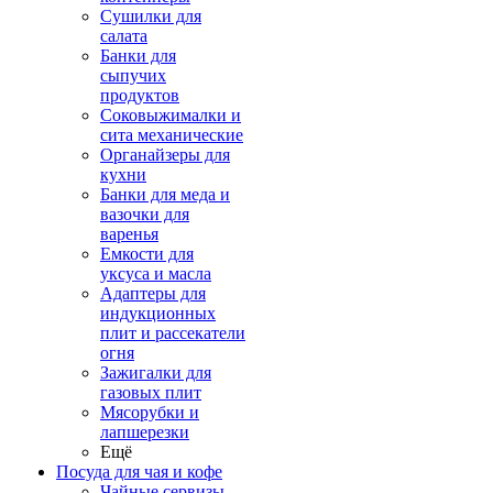
Сушилки для
салата
Банки для
сыпучих
продуктов
Соковыжималки и
сита механические
Органайзеры для
кухни
Банки для меда и
вазочки для
варенья
Емкости для
уксуса и масла
Адаптеры для
индукционных
плит и рассекатели
огня
Зажигалки для
газовых плит
Мясорубки и
лапшерезки
Ещё
Посуда для чая и кофе
Чайные сервизы