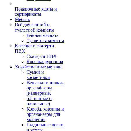
Подарочные карты и
сертификаты
Мебель
Всё для ванной и
туалетной комнаты
Ванная комната
Туалетная комната
Клеенка и скатерти
ПВХ
Скатерти ПВХ
Клеенка рулонная
Хозяйственные мелочи
Сумки и
косметички
Вешалки и полки-
органайзеры
(надверные,
настенные и
напольные)
Короба, корзины и
органайзеры для
хранения
Гладильные доски
и чехлы