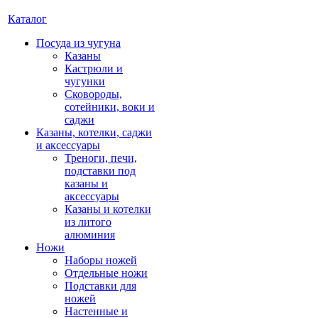
Каталог
Посуда из чугуна
Казаны
Кастрюли и
чугунки
Сковороды,
сотейники, воки и
саджи
Казаны, котелки, саджи
и аксессуары
Треноги, печи,
подставки под
казаны и
аксессуары
Казаны и котелки
из литого
алюминия
Ножи
Наборы ножей
Отдельные ножи
Подставки для
ножей
Настенные и