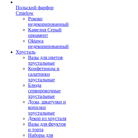
Польский фарфор
Сmielow
Рококо
недекорированный
Камелия Серый
орнамент
Oktawa
недекорированный
Хрусталь
Вазы для цветов
хрустальные
Конфетницы и
салатники
хрустальные
Блюда
сервировочные
хрустальные
Дозы, шкатулки и
копилки
хрустальные
Декор из хрусталя
Вазы для фруктов
и торта
Наборы для