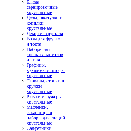
Блюда
сервировочные
хрустальные
Дозы, шкатулки и
копилки
хрустальные
Декор из хрусталя
Вазы для фруктов
и торта
Наборы для
крепких напитков
и вина
Графины,
кувшины и штофы
хрустальные
Стаканы, стопки и
кружки
хрустальные
Рюмки и фужеры
хрустальные
Масленки,
сахарницы и
наборы для специй
хрустальные
Салфетники