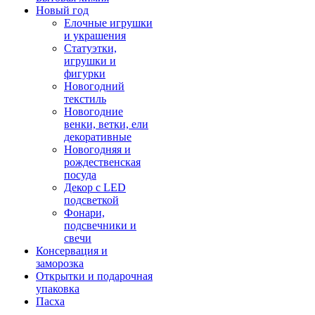
Новый год
Елочные игрушки
и украшения
Статуэтки,
игрушки и
фигурки
Новогодний
текстиль
Новогодние
венки, ветки, ели
декоративные
Новогодняя и
рождественская
посуда
Декор с LED
подсветкой
Фонари,
подсвечники и
свечи
Консервация и
заморозка
Открытки и подарочная
упаковка
Пасха