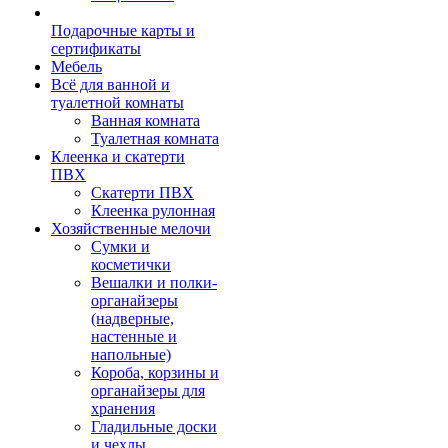
Подарочные карты и
сертификаты
Мебель
Всё для ванной и
туалетной комнаты
Ванная комната
Туалетная комната
Клеенка и скатерти
ПВХ
Скатерти ПВХ
Клеенка рулонная
Хозяйственные мелочи
Сумки и
косметички
Вешалки и полки-
органайзеры
(надверные,
настенные и
напольные)
Короба, корзины и
органайзеры для
хранения
Гладильные доски
и чехлы