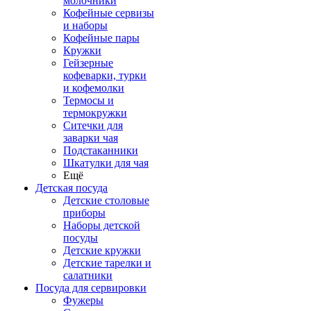
молочники
Кофейные сервизы
и наборы
Кофейные пары
Кружки
Гейзерные
кофеварки, турки
и кофемолки
Термосы и
термокружки
Ситечки для
заварки чая
Подстаканники
Шкатулки для чая
Ещё
Детская посуда
Детские столовые
приборы
Наборы детской
посуды
Детские кружки
Детские тарелки и
салатники
Посуда для сервировки
Фужеры