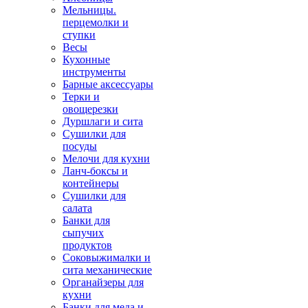
Мельницы.
перцемолки и
ступки
Весы
Кухонные
инструменты
Барные аксессуары
Терки и
овощерезки
Дуршлаги и сита
Сушилки для
посуды
Мелочи для кухни
Ланч-боксы и
контейнеры
Сушилки для
салата
Банки для
сыпучих
продуктов
Соковыжималки и
сита механические
Органайзеры для
кухни
Банки для меда и