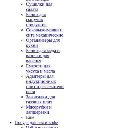
Сушилки для
салата
Банки для
сыпучих
продуктов
Соковыжималки и
сита механические
Органайзеры для
кухни
Банки для меда и
вазочки для
варенья
Емкости для
уксуса и масла
Адаптеры для
индукционных
плит и рассекатели
огня
Зажигалки для
газовых плит
Мясорубки и
лапшерезки
Ещё
Посуда для чая и кофе
Чайные сервизы