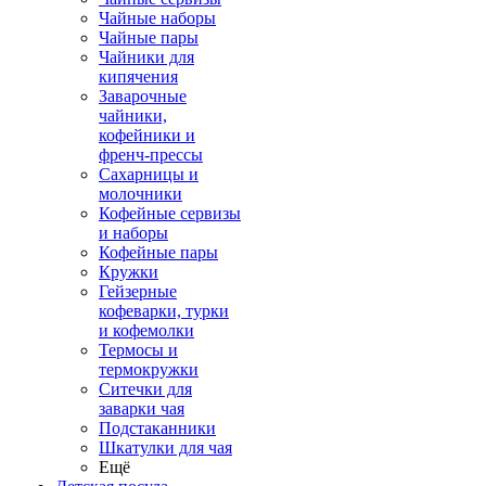
Чайные наборы
Чайные пары
Чайники для
кипячения
Заварочные
чайники,
кофейники и
френч-прессы
Сахарницы и
молочники
Кофейные сервизы
и наборы
Кофейные пары
Кружки
Гейзерные
кофеварки, турки
и кофемолки
Термосы и
термокружки
Ситечки для
заварки чая
Подстаканники
Шкатулки для чая
Ещё