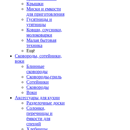
Крышки
Миски и емкости
для приготовления
Гусятницы и
утятницы
Ковши, соусники,
молоковарки
Малая бытовая
техника
Ещё
Сковороды, сотейники,
воки
Блинные
сковороды
Сковороды-гриль
Сотейники
Сковороды
Воки
Аксессуары для кухни
Разделочные доски
Солонки,
перечницы и
ёмкости для
специй
Хлебницы