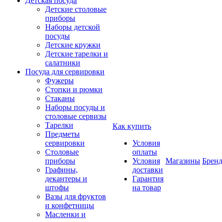
Детская посуда
Детские столовые
приборы
Наборы детской
посуды
Детские кружки
Детские тарелки и
салатники
Посуда для сервировки
Фужеры
Стопки и рюмки
Стаканы
Наборы посуды и
столовые сервизы
Тарелки
Как купить
Предметы
сервировки
Условия
Столовые
оплаты
приборы
Условия
Магазины
Брен
Графины,
доставки
декантеры и
Гарантия
штофы
на товар
Вазы для фруктов
и конфетницы
Масленки и