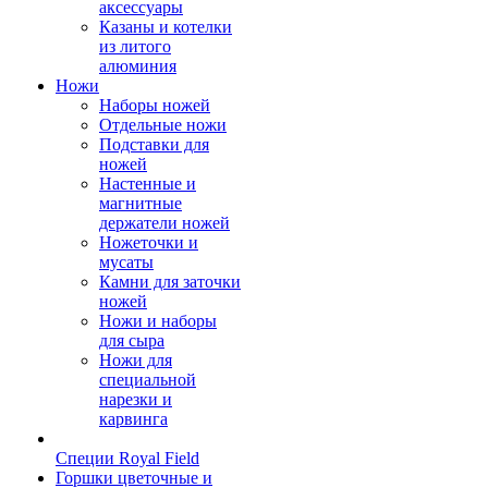
аксессуары
Казаны и котелки
из литого
алюминия
Ножи
Наборы ножей
Отдельные ножи
Подставки для
ножей
Настенные и
магнитные
держатели ножей
Ножеточки и
мусаты
Камни для заточки
ножей
Ножи и наборы
для сыра
Ножи для
специальной
нарезки и
карвинга
Специи Royal Field
Горшки цветочные и