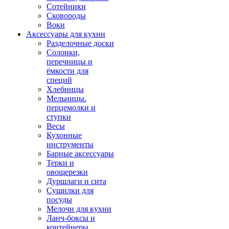
Сотейники
Сковороды
Воки
Аксессуары для кухни
Разделочные доски
Солонки,
перечницы и
ёмкости для
специй
Хлебницы
Мельницы.
перцемолки и
ступки
Весы
Кухонные
инструменты
Барные аксессуары
Терки и
овощерезки
Дуршлаги и сита
Сушилки для
посуды
Мелочи для кухни
Ланч-боксы и
контейнеры