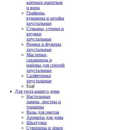
крепких напитков
и вина
Графины,
кувшины и штофы
хрустальные
Стаканы, стопки и
кружки
хрустальные
Рюмки и фужеры
хрустальные
Масленки,
сахарницы и
наборы для специй
хрустальные
Салфетники
хрустальные
Ещё
Для уюта вашего дома
Настольные
лампы, люстры и
торшеры
Вазы для цветов
Ароматы для дома
Шкатулки
Сувениры и декор