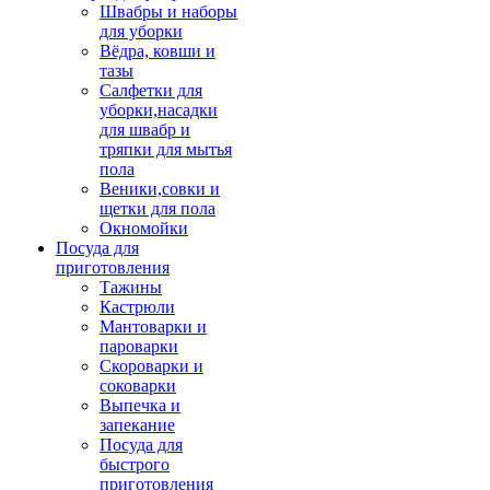
Швабры и наборы
для уборки
Вёдра, ковши и
тазы
Салфетки для
уборки,насадки
для швабр и
тряпки для мытья
пола
Веники,совки и
щетки для пола
Окномойки
Посуда для
приготовления
Тажины
Кастрюли
Мантоварки и
пароварки
Скороварки и
соковарки
Выпечка и
запекание
Посуда для
быстрого
приготовления