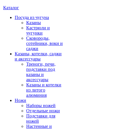
Каталог
Посуда из чугуна
Казаны
Кастрюли и
чугунки
Сковороды,
сотейники, воки и
саджи
Казаны, котелки, саджи
и аксессуары
Треноги, печи,
подставки под
казаны и
аксессуары
Казаны и котелки
из литого
алюминия
Ножи
Наборы ножей
Отдельные ножи
Подставки для
ножей
Настенные и