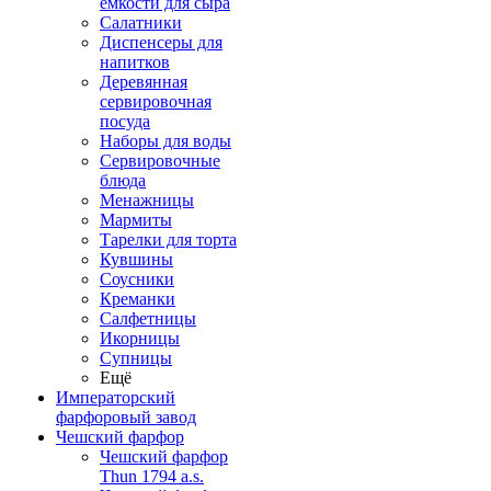
емкости для сыра
Салатники
Диспенсеры для
напитков
Деревянная
сервировочная
посуда
Наборы для воды
Сервировочные
блюда
Менажницы
Мармиты
Тарелки для торта
Кувшины
Соусники
Креманки
Салфетницы
Икорницы
Супницы
Ещё
Императорский
фарфоровый завод
Чешский фарфор
Чешский фарфор
Thun 1794 a.s.