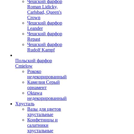
Чешский фарфор
Roman Lidicky,
Carlsbad, Queen's
Crown
Чешский фарфор
Leander
Чешский фарфор
Repast
Чешский фарфор
Rudolf Kampf
Польский фарфор
Сmielow
Рококо
недекорированный
Камелия Серый
орнамент
Oktawa
недекорированный
Хрусталь
Вазы для цветов
хрустальные
Конфетницы и
салатники
хрустальные