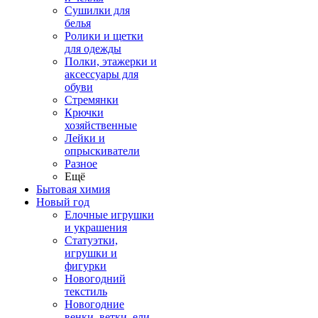
Сушилки для
белья
Ролики и щетки
для одежды
Полки, этажерки и
аксессуары для
обуви
Стремянки
Крючки
хозяйственные
Лейки и
опрыскиватели
Разное
Ещё
Бытовая химия
Новый год
Елочные игрушки
и украшения
Статуэтки,
игрушки и
фигурки
Новогодний
текстиль
Новогодние
венки, ветки, ели