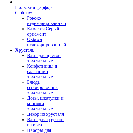
Польский фарфор
Сmielow
Рококо
недекорированный
Камелия Серый
орнамент
Oktawa
недекорированный
Хрусталь
Вазы для цветов
хрустальные
Конфетницы и
салатники
хрустальные
Блюда
сервировочные
хрустальные
Дозы, шкатулки и
копилки
хрустальные
Декор из хрусталя
Вазы для фруктов
и торта
Наборы для