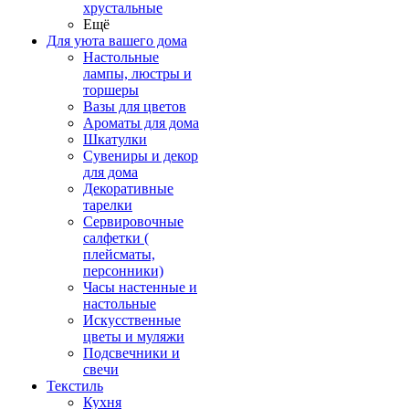
хрустальные
Ещё
Для уюта вашего дома
Настольные
лампы, люстры и
торшеры
Вазы для цветов
Ароматы для дома
Шкатулки
Сувениры и декор
для дома
Декоративные
тарелки
Сервировочные
салфетки (
плейсматы,
персонники)
Часы настенные и
настольные
Искусственные
цветы и муляжи
Подсвечники и
свечи
Текстиль
Кухня