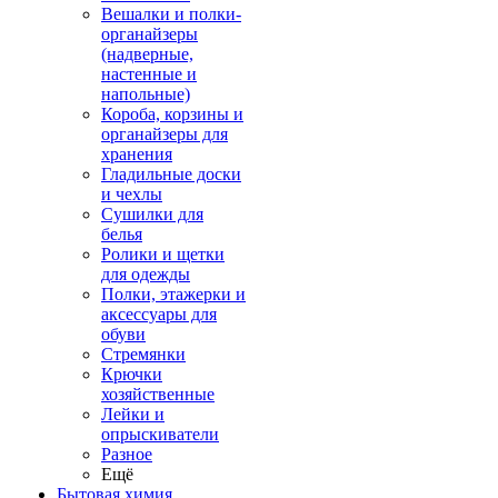
Вешалки и полки-
органайзеры
(надверные,
настенные и
напольные)
Короба, корзины и
органайзеры для
хранения
Гладильные доски
и чехлы
Сушилки для
белья
Ролики и щетки
для одежды
Полки, этажерки и
аксессуары для
обуви
Стремянки
Крючки
хозяйственные
Лейки и
опрыскиватели
Разное
Ещё
Бытовая химия