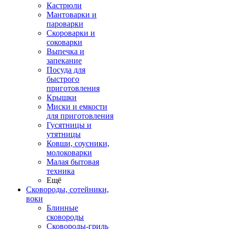
Кастрюли
Мантоварки и
пароварки
Скороварки и
соковарки
Выпечка и
запекание
Посуда для
быстрого
приготовления
Крышки
Миски и емкости
для приготовления
Гусятницы и
утятницы
Ковши, соусники,
молоковарки
Малая бытовая
техника
Ещё
Сковороды, сотейники,
воки
Блинные
сковороды
Сковороды-гриль