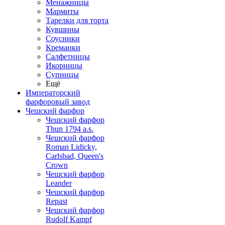
Менажницы
Мармиты
Тарелки для торта
Кувшины
Соусники
Креманки
Салфетницы
Икорницы
Супницы
Ещё
Императорский
фарфоровый завод
Чешский фарфор
Чешский фарфор
Thun 1794 a.s.
Чешский фарфор
Roman Lidicky,
Carlsbad, Queen's
Crown
Чешский фарфор
Leander
Чешский фарфор
Repast
Чешский фарфор
Rudolf Kampf