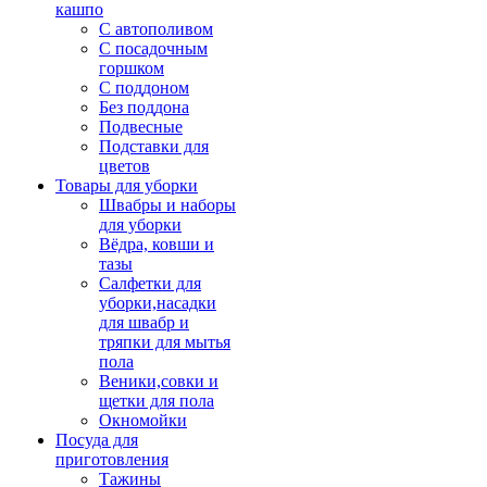
кашпо
С автополивом
С посадочным
горшком
С поддоном
Без поддона
Подвесные
Подставки для
цветов
Товары для уборки
Швабры и наборы
для уборки
Вёдра, ковши и
тазы
Салфетки для
уборки,насадки
для швабр и
тряпки для мытья
пола
Веники,совки и
щетки для пола
Окномойки
Посуда для
приготовления
Тажины