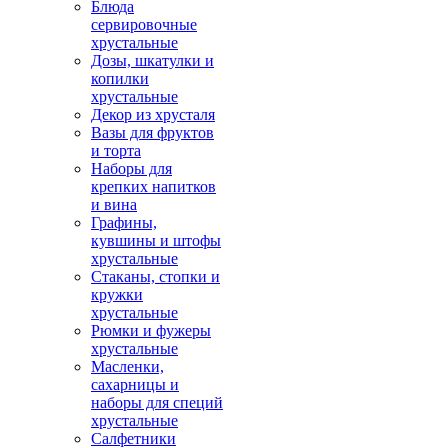
Блюда
сервировочные
хрустальные
Дозы, шкатулки и
копилки
хрустальные
Декор из хрусталя
Вазы для фруктов
и торта
Наборы для
крепких напитков
и вина
Графины,
кувшины и штофы
хрустальные
Стаканы, стопки и
кружки
хрустальные
Рюмки и фужеры
хрустальные
Масленки,
сахарницы и
наборы для специй
хрустальные
Салфетники