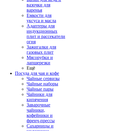
вазочки для
варенья
Емкости для
уксуса и масла
Адаптеры для
индукционных
плит и рассекатели
огня
Зажигалки для
газовых плит
Мясорубки и
лапшерезки
Ещё
Посуда для чая и кофе
Чайные сервизы
Чайные наборы
Чайные пары
Чайники для
кипячения
Заварочные
чайники,
кофейники и
френч-прессы
Сахарницы и