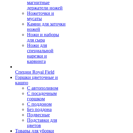
магнитные
держатели ножей
Ножеточки и
мусаты
Камни для заточки
ножей
Ножи и наборы
для сыра
Ножи для
специальной
нарезки и
карвинга
Специи Royal Field
Горшки цветочные и
кашпо
С автополивом
С посадочным
горшком
С поддоном
Без поддона
Подвесные
Подставки для
цветов
Товары для уборки