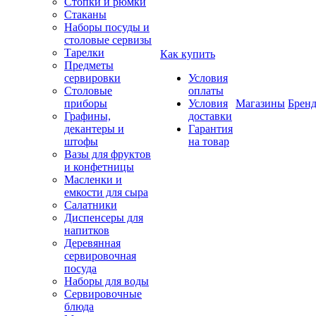
Стопки и рюмки
Стаканы
Наборы посуды и
столовые сервизы
Тарелки
Как купить
Предметы
сервировки
Условия
Столовые
оплаты
приборы
Условия
Магазины
Брен
Графины,
доставки
декантеры и
Гарантия
штофы
на товар
Вазы для фруктов
и конфетницы
Масленки и
емкости для сыра
Салатники
Диспенсеры для
напитков
Деревянная
сервировочная
посуда
Наборы для воды
Сервировочные
блюда