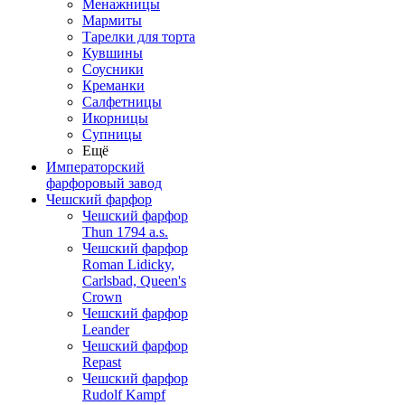
Менажницы
Мармиты
Тарелки для торта
Кувшины
Соусники
Креманки
Салфетницы
Икорницы
Супницы
Ещё
Императорский
фарфоровый завод
Чешский фарфор
Чешский фарфор
Thun 1794 a.s.
Чешский фарфор
Roman Lidicky,
Carlsbad, Queen's
Crown
Чешский фарфор
Leander
Чешский фарфор
Repast
Чешский фарфор
Rudolf Kampf