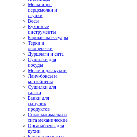
Мельницы.
перцемолки и
ступки
Весы
Кухонные
инструменты
Барные аксессуары
Терки и
овощерезки
Дуршлаги и сита
Сушилки для
посуды
Мелочи для кухни
Ланч-боксы и
контейнеры
Сушилки для
салата
Банки для
сыпучих
продуктов
Соковыжималки и
сита механические
Органайзеры для
кухни
Банки для меда и