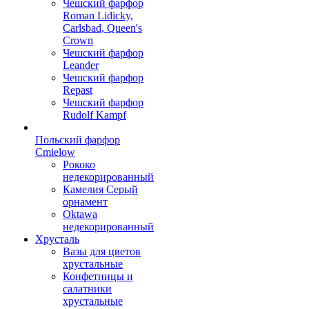
Чешский фарфор
Roman Lidicky,
Carlsbad, Queen's
Crown
Чешский фарфор
Leander
Чешский фарфор
Repast
Чешский фарфор
Rudolf Kampf
Польский фарфор
Сmielow
Рококо
недекорированный
Камелия Серый
орнамент
Oktawa
недекорированный
Хрусталь
Вазы для цветов
хрустальные
Конфетницы и
салатники
хрустальные