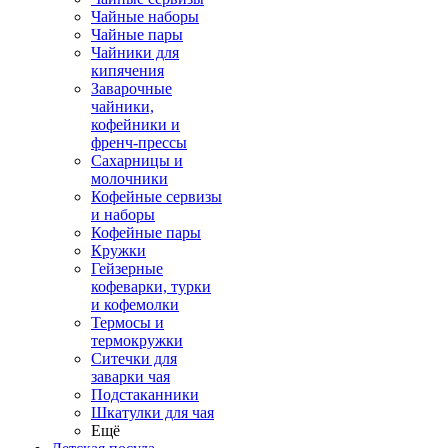
Чайные наборы
Чайные пары
Чайники для
кипячения
Заварочные
чайники,
кофейники и
френч-прессы
Сахарницы и
молочники
Кофейные сервизы
и наборы
Кофейные пары
Кружки
Гейзерные
кофеварки, турки
и кофемолки
Термосы и
термокружки
Ситечки для
заварки чая
Подстаканники
Шкатулки для чая
Ещё