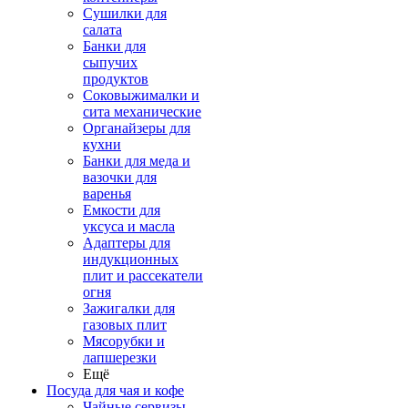
Сушилки для
салата
Банки для
сыпучих
продуктов
Соковыжималки и
сита механические
Органайзеры для
кухни
Банки для меда и
вазочки для
варенья
Емкости для
уксуса и масла
Адаптеры для
индукционных
плит и рассекатели
огня
Зажигалки для
газовых плит
Мясорубки и
лапшерезки
Ещё
Посуда для чая и кофе
Чайные сервизы