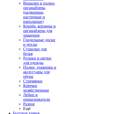
Вешалки и полки-
органайзеры
(надверные,
настенные и
напольные)
Короба, корзины и
органайзеры для
хранения
Гладильные доски
и чехлы
Сушилки для
белья
Ролики и щетки
для одежды
Полки, этажерки и
аксессуары для
обуви
Стремянки
Крючки
хозяйственные
Лейки и
опрыскиватели
Разное
Ещё
Бытовая химия