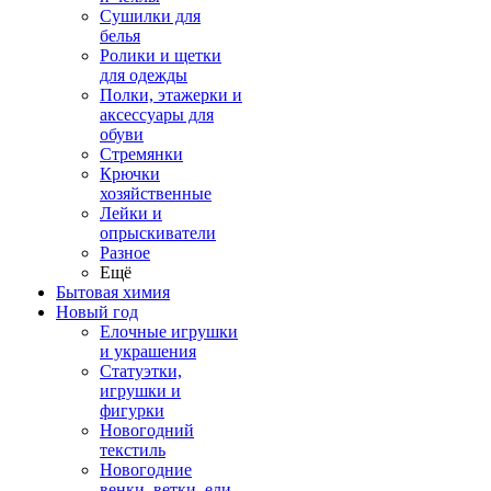
Сушилки для
белья
Ролики и щетки
для одежды
Полки, этажерки и
аксессуары для
обуви
Стремянки
Крючки
хозяйственные
Лейки и
опрыскиватели
Разное
Ещё
Бытовая химия
Новый год
Елочные игрушки
и украшения
Статуэтки,
игрушки и
фигурки
Новогодний
текстиль
Новогодние
венки, ветки, ели