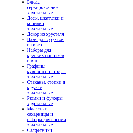
Блюда
сервировочные
хрустальные
Дозы, шкатулки и
копилки
хрустальные
Декор из хрусталя
Вазы для фруктов
и торта
Наборы для
крепких напитков
и вина
Графины,
кувшины и штофы
хрустальные
Стаканы, стопки и
кружки
хрустальные
Рюмки и фужеры
хрустальные
Масленки,
сахарницы и
наборы для специй
хрустальные
Салфетники