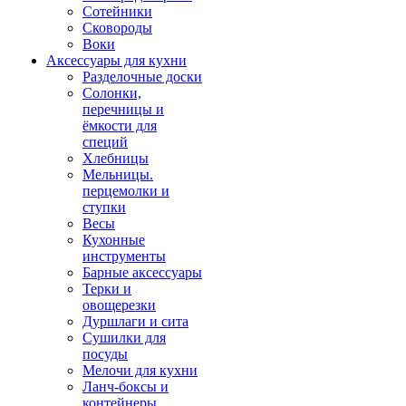
Сотейники
Сковороды
Воки
Аксессуары для кухни
Разделочные доски
Солонки,
перечницы и
ёмкости для
специй
Хлебницы
Мельницы.
перцемолки и
ступки
Весы
Кухонные
инструменты
Барные аксессуары
Терки и
овощерезки
Дуршлаги и сита
Сушилки для
посуды
Мелочи для кухни
Ланч-боксы и
контейнеры