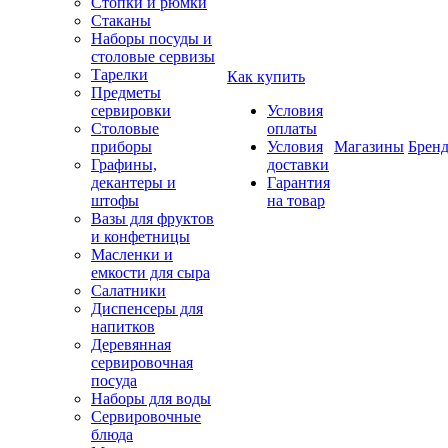
Стопки и рюмки
Стаканы
Наборы посуды и
столовые сервизы
Тарелки
Как купить
Предметы
сервировки
Условия
Столовые
оплаты
приборы
Условия
Магазины
Брен
Графины,
доставки
декантеры и
Гарантия
штофы
на товар
Вазы для фруктов
и конфетницы
Масленки и
емкости для сыра
Салатники
Диспенсеры для
напитков
Деревянная
сервировочная
посуда
Наборы для воды
Сервировочные
блюда