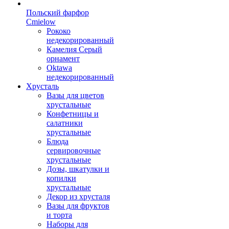
Польский фарфор
Сmielow
Рококо
недекорированный
Камелия Серый
орнамент
Oktawa
недекорированный
Хрусталь
Вазы для цветов
хрустальные
Конфетницы и
салатники
хрустальные
Блюда
сервировочные
хрустальные
Дозы, шкатулки и
копилки
хрустальные
Декор из хрусталя
Вазы для фруктов
и торта
Наборы для