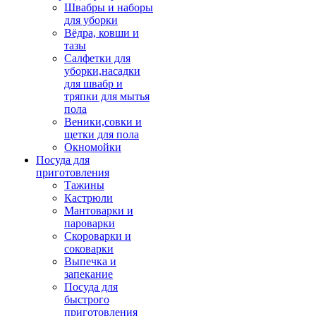
Швабры и наборы
для уборки
Вёдра, ковши и
тазы
Салфетки для
уборки,насадки
для швабр и
тряпки для мытья
пола
Веники,совки и
щетки для пола
Окномойки
Посуда для
приготовления
Тажины
Кастрюли
Мантоварки и
пароварки
Скороварки и
соковарки
Выпечка и
запекание
Посуда для
быстрого
приготовления