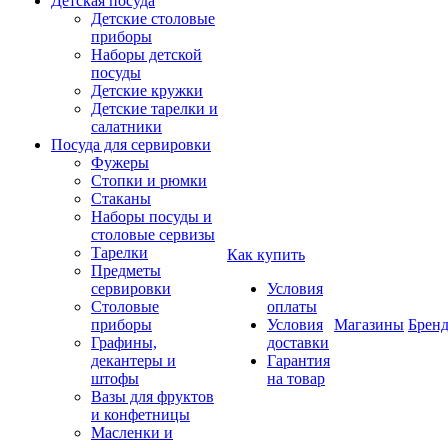
Детская посуда
Детские столовые
приборы
Наборы детской
посуды
Детские кружки
Детские тарелки и
салатники
Посуда для сервировки
Фужеры
Стопки и рюмки
Стаканы
Наборы посуды и
столовые сервизы
Тарелки
Как купить
Предметы
сервировки
Условия
Столовые
оплаты
приборы
Условия
Магазины
Брен
Графины,
доставки
декантеры и
Гарантия
штофы
на товар
Вазы для фруктов
и конфетницы
Масленки и