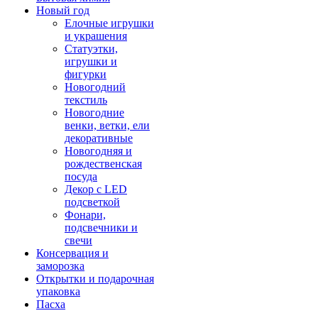
Новый год
Елочные игрушки
и украшения
Статуэтки,
игрушки и
фигурки
Новогодний
текстиль
Новогодние
венки, ветки, ели
декоративные
Новогодняя и
рождественская
посуда
Декор с LED
подсветкой
Фонари,
подсвечники и
свечи
Консервация и
заморозка
Открытки и подарочная
упаковка
Пасха