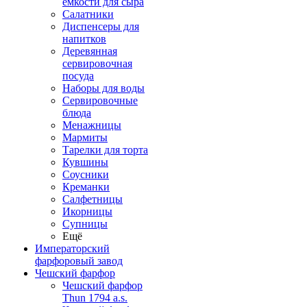
емкости для сыра
Салатники
Диспенсеры для
напитков
Деревянная
сервировочная
посуда
Наборы для воды
Сервировочные
блюда
Менажницы
Мармиты
Тарелки для торта
Кувшины
Соусники
Креманки
Салфетницы
Икорницы
Супницы
Ещё
Императорский
фарфоровый завод
Чешский фарфор
Чешский фарфор
Thun 1794 a.s.