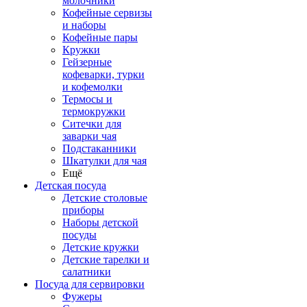
молочники
Кофейные сервизы
и наборы
Кофейные пары
Кружки
Гейзерные
кофеварки, турки
и кофемолки
Термосы и
термокружки
Ситечки для
заварки чая
Подстаканники
Шкатулки для чая
Ещё
Детская посуда
Детские столовые
приборы
Наборы детской
посуды
Детские кружки
Детские тарелки и
салатники
Посуда для сервировки
Фужеры