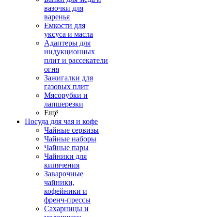
вазочки для
варенья
Емкости для
уксуса и масла
Адаптеры для
индукционных
плит и рассекатели
огня
Зажигалки для
газовых плит
Мясорубки и
лапшерезки
Ещё
Посуда для чая и кофе
Чайные сервизы
Чайные наборы
Чайные пары
Чайники для
кипячения
Заварочные
чайники,
кофейники и
френч-прессы
Сахарницы и