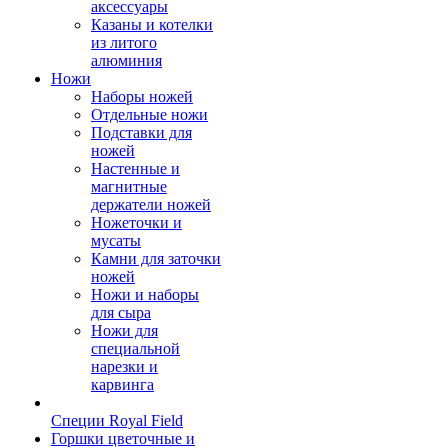
аксессуары
Казаны и котелки
из литого
алюминия
Ножи
Наборы ножей
Отдельные ножи
Подставки для
ножей
Настенные и
магнитные
держатели ножей
Ножеточки и
мусаты
Камни для заточки
ножей
Ножи и наборы
для сыра
Ножи для
специальной
нарезки и
карвинга
Специи Royal Field
Горшки цветочные и