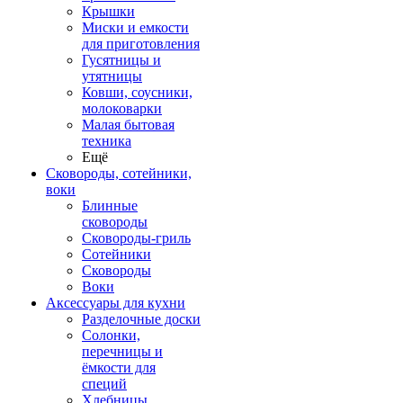
Крышки
Миски и емкости
для приготовления
Гусятницы и
утятницы
Ковши, соусники,
молоковарки
Малая бытовая
техника
Ещё
Сковороды, сотейники,
воки
Блинные
сковороды
Сковороды-гриль
Сотейники
Сковороды
Воки
Аксессуары для кухни
Разделочные доски
Солонки,
перечницы и
ёмкости для
специй
Хлебницы