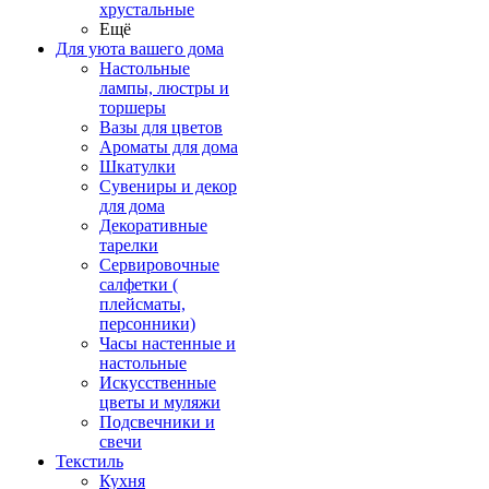
хрустальные
Ещё
Для уюта вашего дома
Настольные
лампы, люстры и
торшеры
Вазы для цветов
Ароматы для дома
Шкатулки
Сувениры и декор
для дома
Декоративные
тарелки
Сервировочные
салфетки (
плейсматы,
персонники)
Часы настенные и
настольные
Искусственные
цветы и муляжи
Подсвечники и
свечи
Текстиль
Кухня