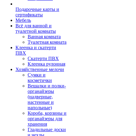
Подарочные карты и
сертификаты
Мебель
Всё для ванной и
туалетной комнаты
Ванная комната
Туалетная комната
Клеенка и скатерти
ПВХ
Скатерти ПВХ
Клеенка рулонная
Хозяйственные мелочи
Сумки и
косметички
Вешалки и полки-
органайзеры
(надверные,
настенные и
напольные)
Короба, корзины и
органайзеры для
хранения
Гладильные доски
и чехлы