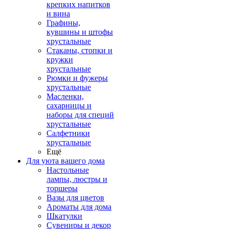
крепких напитков
и вина
Графины,
кувшины и штофы
хрустальные
Стаканы, стопки и
кружки
хрустальные
Рюмки и фужеры
хрустальные
Масленки,
сахарницы и
наборы для специй
хрустальные
Салфетники
хрустальные
Ещё
Для уюта вашего дома
Настольные
лампы, люстры и
торшеры
Вазы для цветов
Ароматы для дома
Шкатулки
Сувениры и декор