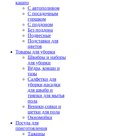
кашпо
С автополивом
С посадочным
горшком
С поддоном
Без поддона
Подвесные
Подставки для
цветов
Товары для уборки
Швабры и наборы
для уборки
Вёдра, ковши и
тазы
Салфетки для
уборки,насадки
для швабр и
тряпки для мытья
пола
Веники,совки и
щетки для пола
Окномойки
Посуда для
приготовления
Тажины