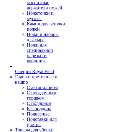
магнитные
держатели ножей
Ножеточки и
мусаты
Камни для заточки
ножей
Ножи и наборы
для сыра
Ножи для
специальной
нарезки и
карвинга
Специи Royal Field
Горшки цветочные и
кашпо
С автополивом
С посадочным
горшком
С поддоном
Без поддона
Подвесные
Подставки для
цветов
Товары для уборки