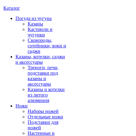
Каталог
Посуда из чугуна
Казаны
Кастрюли и
чугунки
Сковороды,
сотейники, воки и
саджи
Казаны, котелки, саджи
и аксессуары
Треноги, печи,
подставки под
казаны и
аксессуары
Казаны и котелки
из литого
алюминия
Ножи
Наборы ножей
Отдельные ножи
Подставки для
ножей
Настенные и