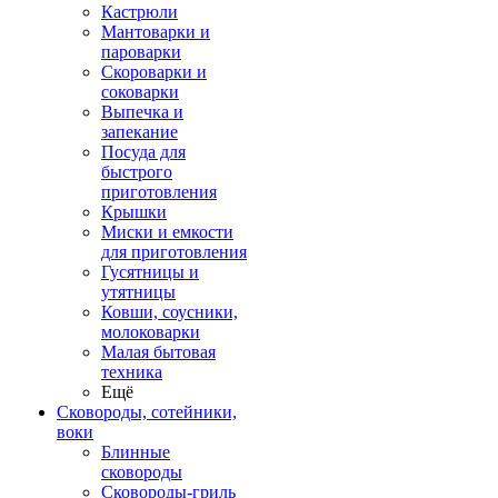
Кастрюли
Мантоварки и
пароварки
Скороварки и
соковарки
Выпечка и
запекание
Посуда для
быстрого
приготовления
Крышки
Миски и емкости
для приготовления
Гусятницы и
утятницы
Ковши, соусники,
молоковарки
Малая бытовая
техника
Ещё
Сковороды, сотейники,
воки
Блинные
сковороды
Сковороды-гриль