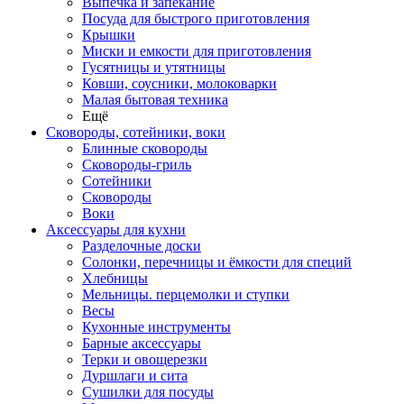
Выпечка и запекание
Посуда для быстрого приготовления
Крышки
Миски и емкости для приготовления
Гусятницы и утятницы
Ковши, соусники, молоковарки
Малая бытовая техника
Ещё
Сковороды, сотейники, воки
Блинные сковороды
Сковороды-гриль
Сотейники
Сковороды
Воки
Аксессуары для кухни
Разделочные доски
Солонки, перечницы и ёмкости для специй
Хлебницы
Мельницы. перцемолки и ступки
Весы
Кухонные инструменты
Барные аксессуары
Терки и овощерезки
Дуршлаги и сита
Сушилки для посуды