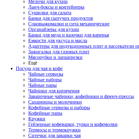
Мелочи для кухни
Ланч-боксы и контейнеры
Сушилки для салата
Банки для сыпучих продуктов
Соковыжималки и сита механические
Органайзеры для кухни
Банки для меда и вазочки для варенья
Емкости для уксуса и масла
Адаптеры для индукционных плит и рассекатели о
Зажигалки для газовых плит
Мясорубки и лапшерезки
Ещё
Посуда для чая и кофе
Чайные сервизы
Чайные наборы
Чайные пары
Чайники для кипячения
Заварочные чайники, кофейники и френч-прессы
Сахарницы и молочники
Кофейные сервизы и наборы
Кофейные пары
Кружки
Гейзерные кофеварки, турки и кофемолки
Термосы и термокружки
Ситечки для заварки чая