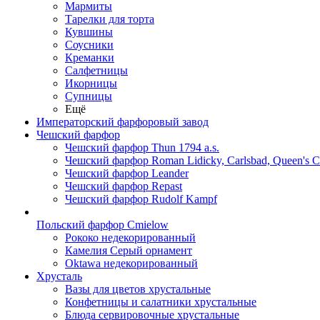
Мармиты
Тарелки для торта
Кувшины
Соусники
Креманки
Салфетницы
Икорницы
Супницы
Ещё
Императорский фарфоровый завод
Чешский фарфор
Чешский фарфор Thun 1794 a.s.
Чешский фарфор Roman Lidicky, Carlsbad, Queen's 
Чешский фарфор Leander
Чешский фарфор Repast
Чешский фарфор Rudolf Kampf
Польский фарфор Сmielow
Рококо недекорированный
Камелия Серый орнамент
Oktawa недекорированный
Хрусталь
Вазы для цветов хрустальные
Конфетницы и салатники хрустальные
Блюда сервировочные хрустальные