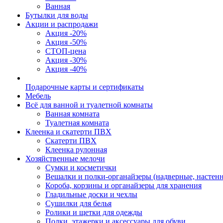
Ванная
Бутылки для воды
Акции и распродажи
Акция -20%
Акция -50%
СТОП-цена
Акция -30%
Акция -40%
Подарочные карты и сертификаты
Мебель
Всё для ванной и туалетной комнаты
Ванная комната
Туалетная комната
Клеенка и скатерти ПВХ
Скатерти ПВХ
Клеенка рулонная
Хозяйственные мелочи
Сумки и косметички
Вешалки и полки-органайзеры (надверные, настен
Короба, корзины и органайзеры для хранения
Гладильные доски и чехлы
Сушилки для белья
Ролики и щетки для одежды
Полки, этажерки и аксессуары для обуви