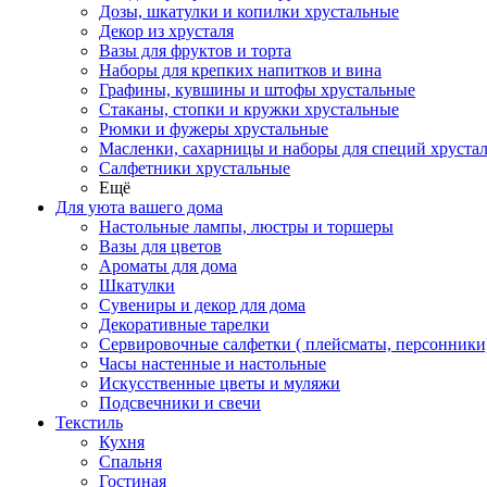
Дозы, шкатулки и копилки хрустальные
Декор из хрусталя
Вазы для фруктов и торта
Наборы для крепких напитков и вина
Графины, кувшины и штофы хрустальные
Стаканы, стопки и кружки хрустальные
Рюмки и фужеры хрустальные
Масленки, сахарницы и наборы для специй хруста
Салфетники хрустальные
Ещё
Для уюта вашего дома
Настольные лампы, люстры и торшеры
Вазы для цветов
Ароматы для дома
Шкатулки
Сувениры и декор для дома
Декоративные тарелки
Сервировочные салфетки ( плейсматы, персонники
Часы настенные и настольные
Искусственные цветы и муляжи
Подсвечники и свечи
Текстиль
Кухня
Спальня
Гостиная