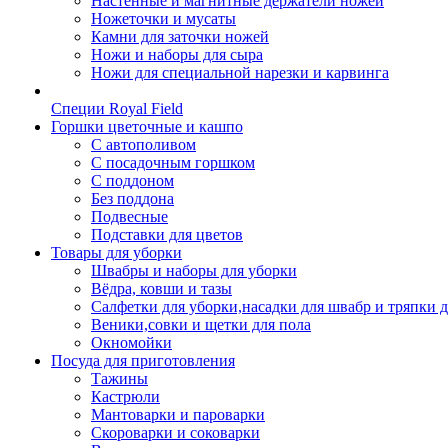
Настенные и магнитные держатели ножей
Ножеточки и мусаты
Камни для заточки ножей
Ножи и наборы для сыра
Ножи для специальной нарезки и карвинга
Специи Royal Field
Горшки цветочные и кашпо
С автополивом
С посадочным горшком
С поддоном
Без поддона
Подвесные
Подставки для цветов
Товары для уборки
Швабры и наборы для уборки
Вёдра, ковши и тазы
Салфетки для уборки,насадки для швабр и тряпки 
Веники,совки и щетки для пола
Окномойки
Посуда для приготовления
Тажины
Кастрюли
Мантоварки и пароварки
Скороварки и соковарки