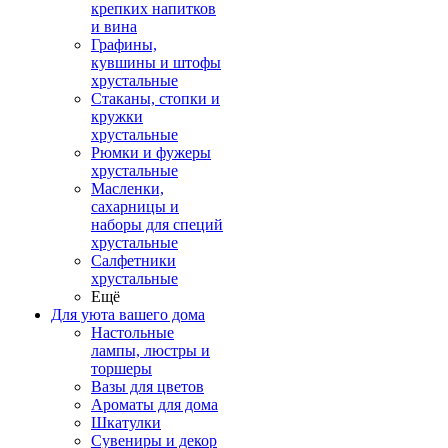
крепких напитков
и вина
Графины,
кувшины и штофы
хрустальные
Стаканы, стопки и
кружки
хрустальные
Рюмки и фужеры
хрустальные
Масленки,
сахарницы и
наборы для специй
хрустальные
Салфетники
хрустальные
Ещё
Для уюта вашего дома
Настольные
лампы, люстры и
торшеры
Вазы для цветов
Ароматы для дома
Шкатулки
Сувениры и декор