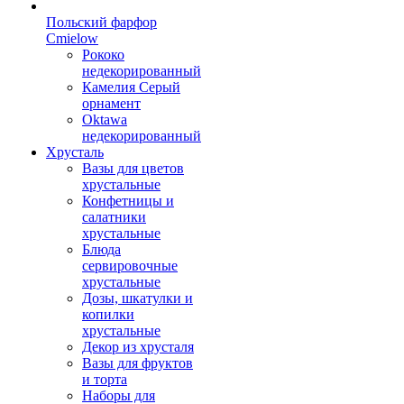
Польский фарфор
Сmielow
Рококо
недекорированный
Камелия Серый
орнамент
Oktawa
недекорированный
Хрусталь
Вазы для цветов
хрустальные
Конфетницы и
салатники
хрустальные
Блюда
сервировочные
хрустальные
Дозы, шкатулки и
копилки
хрустальные
Декор из хрусталя
Вазы для фруктов
и торта
Наборы для