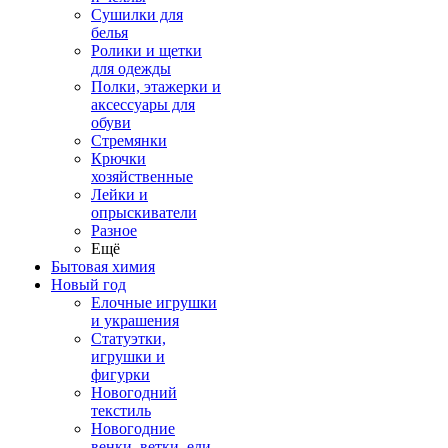
Сушилки для
белья
Ролики и щетки
для одежды
Полки, этажерки и
аксессуары для
обуви
Стремянки
Крючки
хозяйственные
Лейки и
опрыскиватели
Разное
Ещё
Бытовая химия
Новый год
Елочные игрушки
и украшения
Статуэтки,
игрушки и
фигурки
Новогодний
текстиль
Новогодние
венки, ветки, ели