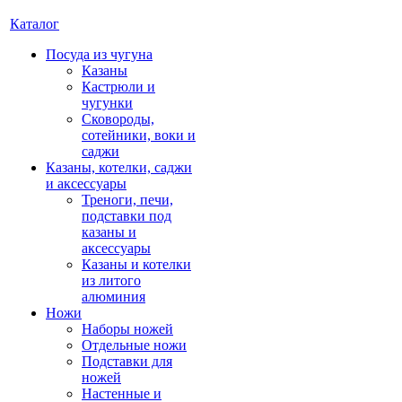
Каталог
Посуда из чугуна
Казаны
Кастрюли и
чугунки
Сковороды,
сотейники, воки и
саджи
Казаны, котелки, саджи
и аксессуары
Треноги, печи,
подставки под
казаны и
аксессуары
Казаны и котелки
из литого
алюминия
Ножи
Наборы ножей
Отдельные ножи
Подставки для
ножей
Настенные и