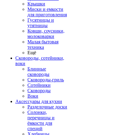
Крышки
Миски и емкости
для приготовления
Гусятницы и
утятницы
Ковши, соусники,
молоковарки
Малая бытовая
техника
Ещё
Сковороды, сотейники,
воки
Блинные
сковороды
Сковороды-гриль
Сотейники
Сковороды
Воки
Аксессуары для кухни
Разделочные доски
Солонки,
перечницы и
ёмкости для
специй
Хлебницы