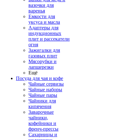
вазочки для
варенья
Емкости для
уксуса и масла
Адаптеры для
индукционных
плит и рассекатели
огня
Зажигалки для
газовых плит
Мясорубки и
лапшерезки
Ещё
Посуда для чая и кофе
Чайные сервизы
Чайные наборы
Чайные пары
Чайники для
кипячения
Заварочные
чайники,
кофейники и
френч-прессы
Сахарницы и