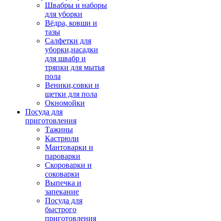
Швабры и наборы
для уборки
Вёдра, ковши и
тазы
Салфетки для
уборки,насадки
для швабр и
тряпки для мытья
пола
Веники,совки и
щетки для пола
Окномойки
Посуда для
приготовления
Тажины
Кастрюли
Мантоварки и
пароварки
Скороварки и
соковарки
Выпечка и
запекание
Посуда для
быстрого
приготовления