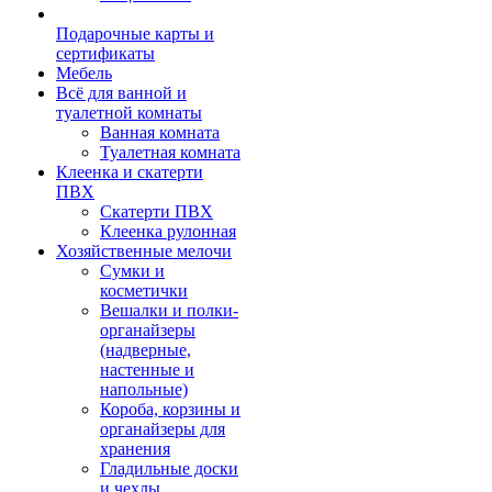
Подарочные карты и
сертификаты
Мебель
Всё для ванной и
туалетной комнаты
Ванная комната
Туалетная комната
Клеенка и скатерти
ПВХ
Скатерти ПВХ
Клеенка рулонная
Хозяйственные мелочи
Сумки и
косметички
Вешалки и полки-
органайзеры
(надверные,
настенные и
напольные)
Короба, корзины и
органайзеры для
хранения
Гладильные доски
и чехлы