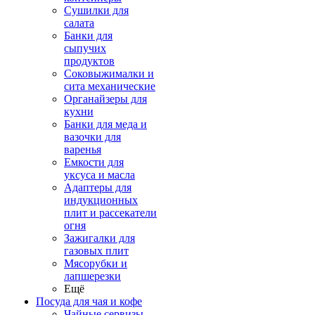
Сушилки для
салата
Банки для
сыпучих
продуктов
Соковыжималки и
сита механические
Органайзеры для
кухни
Банки для меда и
вазочки для
варенья
Емкости для
уксуса и масла
Адаптеры для
индукционных
плит и рассекатели
огня
Зажигалки для
газовых плит
Мясорубки и
лапшерезки
Ещё
Посуда для чая и кофе
Чайные сервизы