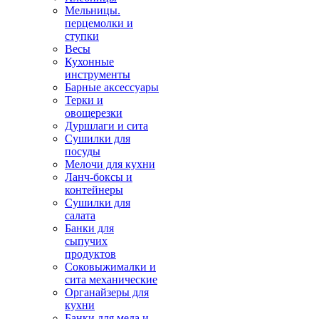
Мельницы.
перцемолки и
ступки
Весы
Кухонные
инструменты
Барные аксессуары
Терки и
овощерезки
Дуршлаги и сита
Сушилки для
посуды
Мелочи для кухни
Ланч-боксы и
контейнеры
Сушилки для
салата
Банки для
сыпучих
продуктов
Соковыжималки и
сита механические
Органайзеры для
кухни
Банки для меда и