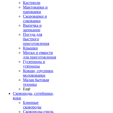
Кастрюли
Мантоварки и
пароварки
Скороварки и
соковарки
Выпечка и
запекание
Посуда для
быстрого
приготовления
Крышки
Миски и емкости
для приготовления
Гусятницы и
утятницы
Ковши, соусники,
молоковарки
Малая бытовая
техника
Ещё
Сковороды, сотейники,
воки
Блинные
сковороды
Сковороды-гриль