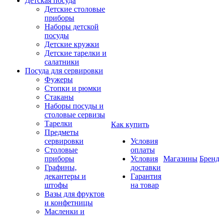
Детская посуда
Детские столовые
приборы
Наборы детской
посуды
Детские кружки
Детские тарелки и
салатники
Посуда для сервировки
Фужеры
Стопки и рюмки
Стаканы
Наборы посуды и
столовые сервизы
Тарелки
Как купить
Предметы
сервировки
Условия
Столовые
оплаты
приборы
Условия
Магазины
Брен
Графины,
доставки
декантеры и
Гарантия
штофы
на товар
Вазы для фруктов
и конфетницы
Масленки и