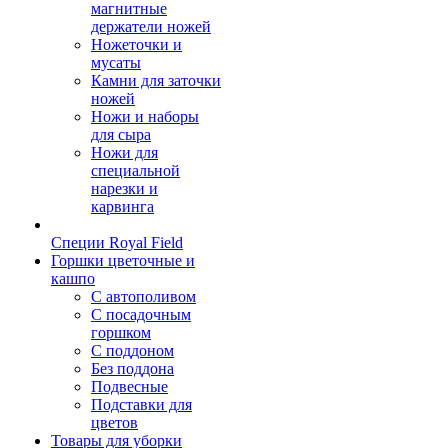
магнитные
держатели ножей
Ножеточки и
мусаты
Камни для заточки
ножей
Ножи и наборы
для сыра
Ножи для
специальной
нарезки и
карвинга
Специи Royal Field
Горшки цветочные и
кашпо
С автополивом
С посадочным
горшком
С поддоном
Без поддона
Подвесные
Подставки для
цветов
Товары для уборки