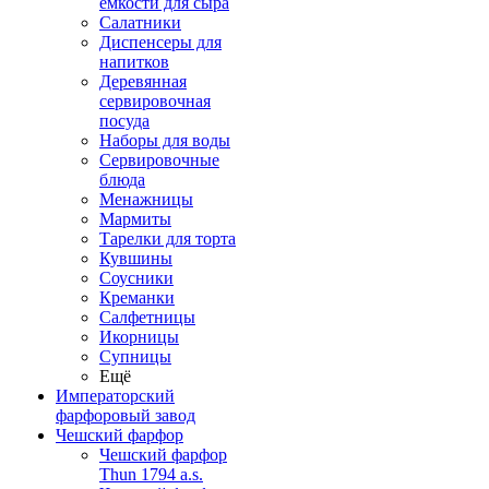
емкости для сыра
Салатники
Диспенсеры для
напитков
Деревянная
сервировочная
посуда
Наборы для воды
Сервировочные
блюда
Менажницы
Мармиты
Тарелки для торта
Кувшины
Соусники
Креманки
Салфетницы
Икорницы
Супницы
Ещё
Императорский
фарфоровый завод
Чешский фарфор
Чешский фарфор
Thun 1794 a.s.