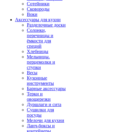
Сотейники
Сковороды
Воки
Аксессуары для кухни
Разделочные доски
Солонки,
перечницы и
ёмкости для
специй
Хлебницы
Мельницы.
перцемолки и
ступки
Весы
Кухонные
инструменты
Барные аксессуары
Терки и
овощерезки
Дуршлаги и сита
Сушилки для
посуды
Мелочи для кухни
Ланч-боксы и
контейнеры