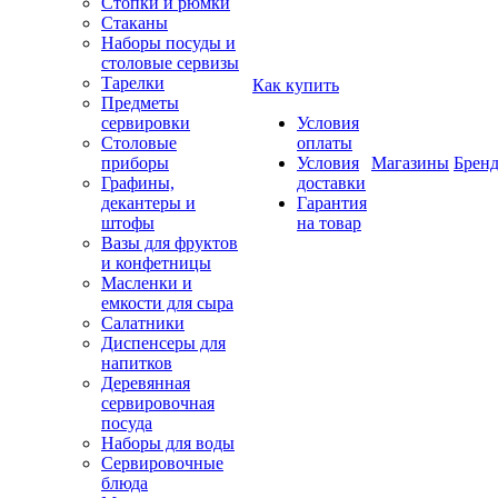
Стопки и рюмки
Стаканы
Наборы посуды и
столовые сервизы
Тарелки
Как купить
Предметы
сервировки
Условия
Столовые
оплаты
приборы
Условия
Магазины
Брен
Графины,
доставки
декантеры и
Гарантия
штофы
на товар
Вазы для фруктов
и конфетницы
Масленки и
емкости для сыра
Салатники
Диспенсеры для
напитков
Деревянная
сервировочная
посуда
Наборы для воды
Сервировочные
блюда