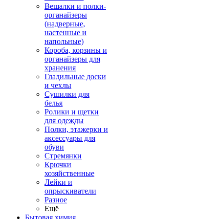
Вешалки и полки-
органайзеры
(надверные,
настенные и
напольные)
Короба, корзины и
органайзеры для
хранения
Гладильные доски
и чехлы
Сушилки для
белья
Ролики и щетки
для одежды
Полки, этажерки и
аксессуары для
обуви
Стремянки
Крючки
хозяйственные
Лейки и
опрыскиватели
Разное
Ещё
Бытовая химия