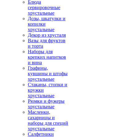
Блюда
сервировочные
хрустальные
Дозы, шкатулки и
копилки
хрустальные
Декор из хрусталя
Вазы для фруктов
и торта
Наборы для
крепких напитков
и вина
Графины,
кувшины и штофы
хрустальные
Стаканы, стопки и
кружки
хрустальные
Рюмки и фужеры
хрустальные
Масленки,
сахарницы и
наборы для специй
хрустальные
Салфетники