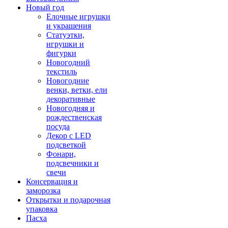
Новый год
Елочные игрушки
и украшения
Статуэтки,
игрушки и
фигурки
Новогодний
текстиль
Новогодние
венки, ветки, ели
декоративные
Новогодняя и
рождественская
посуда
Декор с LED
подсветкой
Фонари,
подсвечники и
свечи
Консервация и
заморозка
Открытки и подарочная
упаковка
Пасха