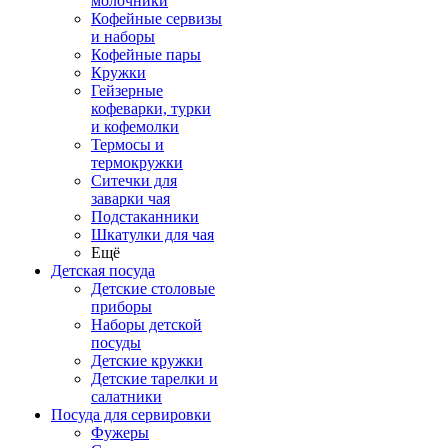
молочники
Кофейные сервизы
и наборы
Кофейные пары
Кружки
Гейзерные
кофеварки, турки
и кофемолки
Термосы и
термокружки
Ситечки для
заварки чая
Подстаканники
Шкатулки для чая
Ещё
Детская посуда
Детские столовые
приборы
Наборы детской
посуды
Детские кружки
Детские тарелки и
салатники
Посуда для сервировки
Фужеры