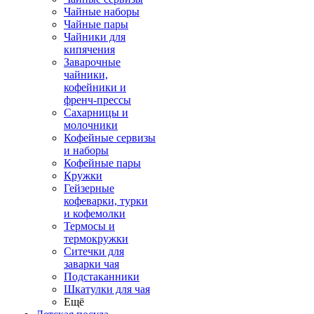
Чайные наборы
Чайные пары
Чайники для
кипячения
Заварочные
чайники,
кофейники и
френч-прессы
Сахарницы и
молочники
Кофейные сервизы
и наборы
Кофейные пары
Кружки
Гейзерные
кофеварки, турки
и кофемолки
Термосы и
термокружки
Ситечки для
заварки чая
Подстаканники
Шкатулки для чая
Ещё