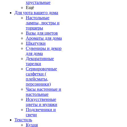
хрустальные
Ещё
Для уюта вашего дома
Настольные
лампы, люстры и
торшеры
Вазы для цветов
Ароматы для дома
Шкатулки
Сувениры и декор
для дома
Декоративные
тарелки
Сервировочные
салфетки (
плейсматы,
персонники)
Часы настенные и
настольные
Искусственные
цветы и муляжи
Подсвечники и
свечи
Текстиль
Кухня