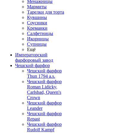
Менажницы
Мармиты
Тарелки для торта
Кувшины
Соусники
Креманки
Салфетницы
Икорницы
Супницы
Ещё
Императорский
фарфоровый завод
Чешский фарфор
Чешский фарфор
Thun 1794 a.s.
Чешский фарфор
Roman Lidicky,
Carlsbad, Queen's
Crown
Чешский фарфор
Leander
Чешский фарфор
Repast
Чешский фарфор
Rudolf Kampf