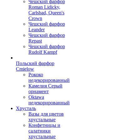
Чешский фарфор
Roman Lidicky,
Carlsbad, Queen's
Crown
Чешский фарфор
Leander
Чешский фарфор
Repast
Чешский фарфор
Rudolf Kampf
Польский фарфор
Сmielow
Рококо
недекорированный
Камелия Серый
орнамент
Oktawa
недекорированный
Хрусталь
Вазы для цветов
хрустальные
Конфетницы и
салатники
хрустальные