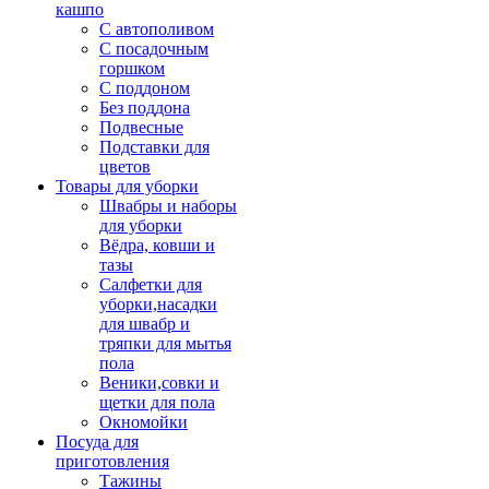
кашпо
С автополивом
С посадочным
горшком
С поддоном
Без поддона
Подвесные
Подставки для
цветов
Товары для уборки
Швабры и наборы
для уборки
Вёдра, ковши и
тазы
Салфетки для
уборки,насадки
для швабр и
тряпки для мытья
пола
Веники,совки и
щетки для пола
Окномойки
Посуда для
приготовления
Тажины