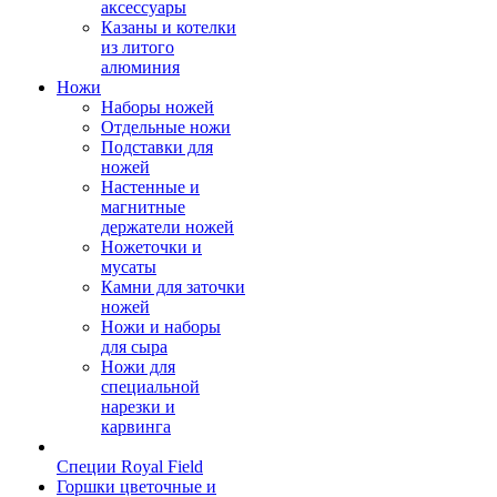
аксессуары
Казаны и котелки
из литого
алюминия
Ножи
Наборы ножей
Отдельные ножи
Подставки для
ножей
Настенные и
магнитные
держатели ножей
Ножеточки и
мусаты
Камни для заточки
ножей
Ножи и наборы
для сыра
Ножи для
специальной
нарезки и
карвинга
Специи Royal Field
Горшки цветочные и