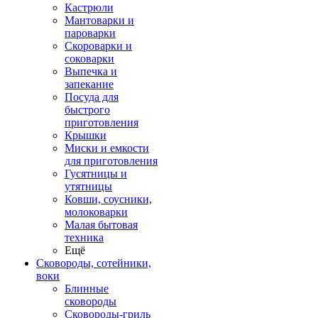
Кастрюли
Мантоварки и
пароварки
Скороварки и
соковарки
Выпечка и
запекание
Посуда для
быстрого
приготовления
Крышки
Миски и емкости
для приготовления
Гусятницы и
утятницы
Ковши, соусники,
молоковарки
Малая бытовая
техника
Ещё
Сковороды, сотейники,
воки
Блинные
сковороды
Сковороды-гриль