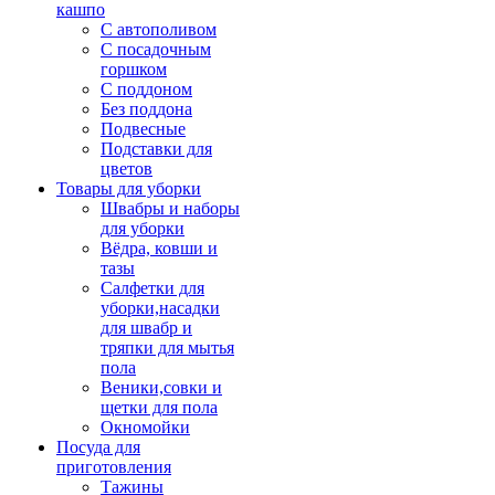
кашпо
С автополивом
С посадочным
горшком
С поддоном
Без поддона
Подвесные
Подставки для
цветов
Товары для уборки
Швабры и наборы
для уборки
Вёдра, ковши и
тазы
Салфетки для
уборки,насадки
для швабр и
тряпки для мытья
пола
Веники,совки и
щетки для пола
Окномойки
Посуда для
приготовления
Тажины