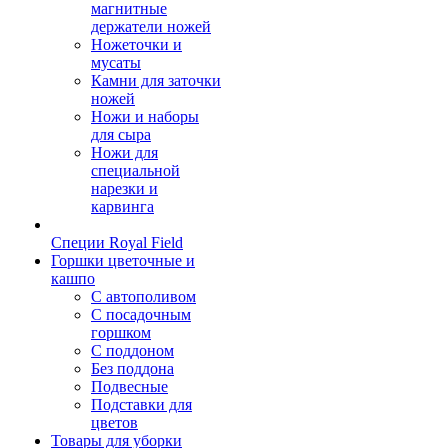
магнитные
держатели ножей
Ножеточки и
мусаты
Камни для заточки
ножей
Ножи и наборы
для сыра
Ножи для
специальной
нарезки и
карвинга
Специи Royal Field
Горшки цветочные и
кашпо
С автополивом
С посадочным
горшком
С поддоном
Без поддона
Подвесные
Подставки для
цветов
Товары для уборки