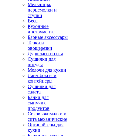
Мельницы.
перцемолки и
ступки
Весы
Кухонные
инструменты
Барные аксессуары
Терки и
овощерезки
Дуршлаги и сита
Сушилки для
посуды
Мелочи для кухни
Ланч-боксы и
контейнеры
Сушилки для
салата
Банки для
сыпучих
продуктов
Соковыжималки и
сита механические
Органайзеры для
кухни
Банки для меда и