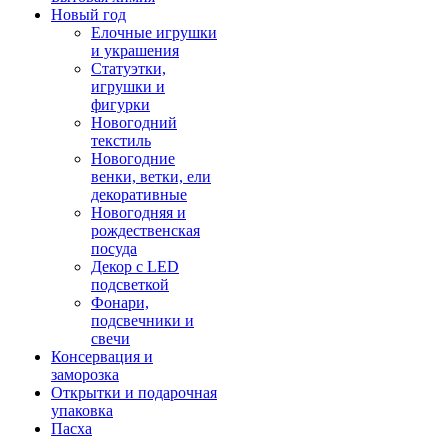
Новый год
Елочные игрушки
и украшения
Статуэтки,
игрушки и
фигурки
Новогодний
текстиль
Новогодние
венки, ветки, ели
декоративные
Новогодняя и
рождественская
посуда
Декор с LED
подсветкой
Фонари,
подсвечники и
свечи
Консервация и
заморозка
Открытки и подарочная
упаковка
Пасха