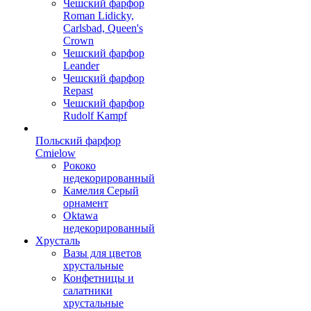
Чешский фарфор
Roman Lidicky,
Carlsbad, Queen's
Crown
Чешский фарфор
Leander
Чешский фарфор
Repast
Чешский фарфор
Rudolf Kampf
Польский фарфор
Сmielow
Рококо
недекорированный
Камелия Серый
орнамент
Oktawa
недекорированный
Хрусталь
Вазы для цветов
хрустальные
Конфетницы и
салатники
хрустальные