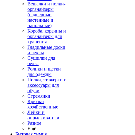
Вешалки и полки-
органайзеры
(надверные,
настенные и
напольные)
Короба, корзины и
органайзеры для
хранения
Гладильные доски
и чехлы
Сушилки для
белья
Ролики и щетки
для одежды
Полки, этажерки и
аксессуары для
обуви
Стремянки
Крючки
хозяйственные
Лейки и
опрыскиватели
Разное
Ещё
Бытовая химия