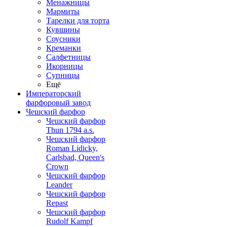
Менажницы
Мармиты
Тарелки для торта
Кувшины
Соусники
Креманки
Салфетницы
Икорницы
Супницы
Ещё
Императорский
фарфоровый завод
Чешский фарфор
Чешский фарфор
Thun 1794 a.s.
Чешский фарфор
Roman Lidicky,
Carlsbad, Queen's
Crown
Чешский фарфор
Leander
Чешский фарфор
Repast
Чешский фарфор
Rudolf Kampf