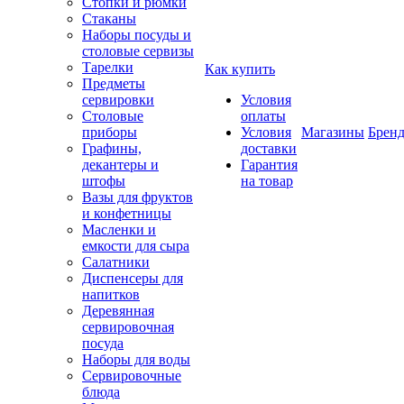
Стопки и рюмки
Стаканы
Наборы посуды и
столовые сервизы
Тарелки
Как купить
Предметы
сервировки
Условия
Столовые
оплаты
приборы
Условия
Магазины
Брен
Графины,
доставки
декантеры и
Гарантия
штофы
на товар
Вазы для фруктов
и конфетницы
Масленки и
емкости для сыра
Салатники
Диспенсеры для
напитков
Деревянная
сервировочная
посуда
Наборы для воды
Сервировочные
блюда