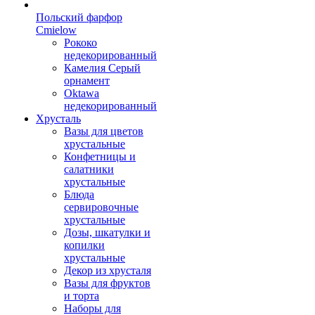
Польский фарфор
Сmielow
Рококо
недекорированный
Камелия Серый
орнамент
Oktawa
недекорированный
Хрусталь
Вазы для цветов
хрустальные
Конфетницы и
салатники
хрустальные
Блюда
сервировочные
хрустальные
Дозы, шкатулки и
копилки
хрустальные
Декор из хрусталя
Вазы для фруктов
и торта
Наборы для