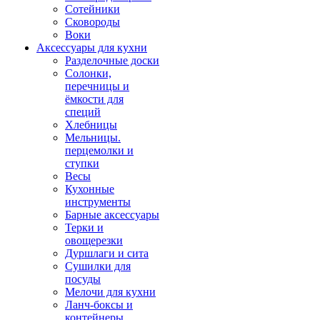
Сотейники
Сковороды
Воки
Аксессуары для кухни
Разделочные доски
Солонки,
перечницы и
ёмкости для
специй
Хлебницы
Мельницы.
перцемолки и
ступки
Весы
Кухонные
инструменты
Барные аксессуары
Терки и
овощерезки
Дуршлаги и сита
Сушилки для
посуды
Мелочи для кухни
Ланч-боксы и
контейнеры