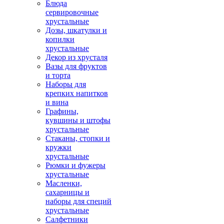
Блюда
сервировочные
хрустальные
Дозы, шкатулки и
копилки
хрустальные
Декор из хрусталя
Вазы для фруктов
и торта
Наборы для
крепких напитков
и вина
Графины,
кувшины и штофы
хрустальные
Стаканы, стопки и
кружки
хрустальные
Рюмки и фужеры
хрустальные
Масленки,
сахарницы и
наборы для специй
хрустальные
Салфетники