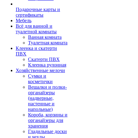
Подарочные карты и
сертификаты
Мебель
Всё для ванной и
туалетной комнаты
Ванная комната
Туалетная комната
Клеенка и скатерти
ПВХ
Скатерти ПВХ
Клеенка рулонная
Хозяйственные мелочи
Сумки и
косметички
Вешалки и полки-
органайзеры
(надверные,
настенные и
напольные)
Короба, корзины и
органайзеры для
хранения
Гладильные доски
и чехлы