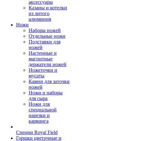
аксессуары
Казаны и котелки
из литого
алюминия
Ножи
Наборы ножей
Отдельные ножи
Подставки для
ножей
Настенные и
магнитные
держатели ножей
Ножеточки и
мусаты
Камни для заточки
ножей
Ножи и наборы
для сыра
Ножи для
специальной
нарезки и
карвинга
Специи Royal Field
Горшки цветочные и