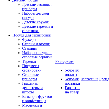
Детская посуда
Детские столовые
приборы
Наборы детской
посуды
Детские кружки
Детские тарелки и
салатники
Посуда для сервировки
Фужеры
Стопки и рюмки
Стаканы
Наборы посуды и
столовые сервизы
Тарелки
Как купить
Предметы
сервировки
Условия
Столовые
оплаты
приборы
Условия
Магазины
Брен
Графины,
доставки
декантеры и
Гарантия
штофы
на товар
Вазы для фруктов
и конфетницы
Масленки и