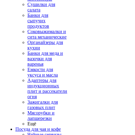
Сушилки для
салата
Банки для
сыпучих
продуктов
Соковыжималки и
сита механические
Органайзеры для
кухни
Банки для меда и
вазочки для
варенья
Емкости для
уксуса и масла
Адаптеры для
индукционных
плит и рассекатели
огня
Зажигалки для
газовых плит
Мясорубки и
лапшерезки
Ещё
Посуда для чая и кофе
Чайные сервизы