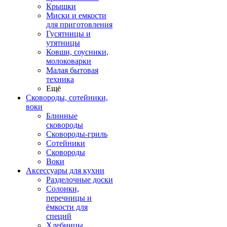
Крышки
Миски и емкости
для приготовления
Гусятницы и
утятницы
Ковши, соусники,
молоковарки
Малая бытовая
техника
Ещё
Сковороды, сотейники,
воки
Блинные
сковороды
Сковороды-гриль
Сотейники
Сковороды
Воки
Аксессуары для кухни
Разделочные доски
Солонки,
перечницы и
ёмкости для
специй
Хлебницы