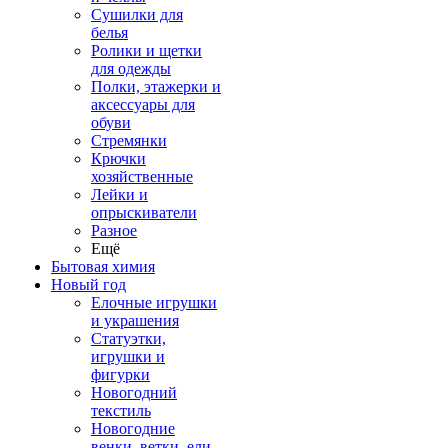
Сушилки для
белья
Ролики и щетки
для одежды
Полки, этажерки и
аксессуары для
обуви
Стремянки
Крючки
хозяйственные
Лейки и
опрыскиватели
Разное
Ещё
Бытовая химия
Новый год
Елочные игрушки
и украшения
Статуэтки,
игрушки и
фигурки
Новогодний
текстиль
Новогодние
венки, ветки, ели