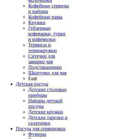
молочники
Кофейные сервизы
и наборы
Кофейные пары
Кружки
Гейзерные
кофеварки, турки
и кофемолки
Термосы и
термокружки
Ситечки для
заварки чая
Подстаканники
Шкатулки для чая
Ещё
Детская посуда
Детские столовые
приборы
Наборы детской
посуды
Детские кружки
Детские тарелки и
салатники
Посуда для сервировки
Фужеры