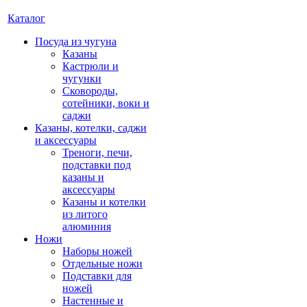
Каталог
Посуда из чугуна
Казаны
Кастрюли и
чугунки
Сковороды,
сотейники, воки и
саджи
Казаны, котелки, саджи
и аксессуары
Треноги, печи,
подставки под
казаны и
аксессуары
Казаны и котелки
из литого
алюминия
Ножи
Наборы ножей
Отдельные ножи
Подставки для
ножей
Настенные и