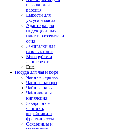
вазочки для
варенья
Емкости для
уксуса и масла
Адаптеры для
индукционных
плит и рассекатели
огня
Зажигалки для
газовых плит
Мясорубки и
лапшерезки
Ещё
Посуда для чая и кофе
Чайные сервизы
Чайные наборы
Чайные пары
Чайники для
кипячения
Заварочные
чайники,
кофейники и
френч-прессы
Сахарницы и