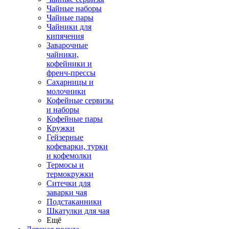
Чайные наборы
Чайные пары
Чайники для
кипячения
Заварочные
чайники,
кофейники и
френч-прессы
Сахарницы и
молочники
Кофейные сервизы
и наборы
Кофейные пары
Кружки
Гейзерные
кофеварки, турки
и кофемолки
Термосы и
термокружки
Ситечки для
заварки чая
Подстаканники
Шкатулки для чая
Ещё