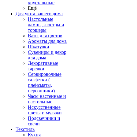
хрустальные
Ещё
Для уюта вашего дома
Настольные
лампы, люстры и
торшеры
Вазы для цветов
Ароматы для дома
Шкатулки
Сувениры и декор
для дома
Декоративные
тарелки
Сервировочные
салфетки (
плейсматы,
персонники)
Часы настенные и
настольные
Искусственные
цветы и муляжи
Подсвечники и
свечи
Текстиль
Кухня