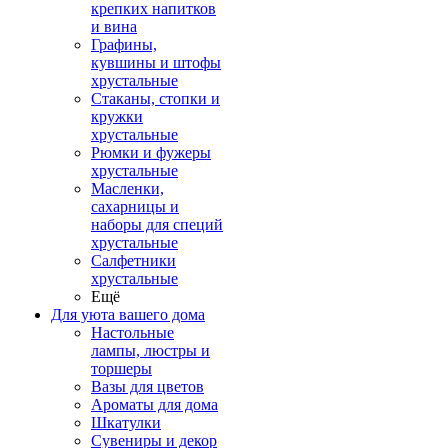
крепких напитков
и вина
Графины,
кувшины и штофы
хрустальные
Стаканы, стопки и
кружки
хрустальные
Рюмки и фужеры
хрустальные
Масленки,
сахарницы и
наборы для специй
хрустальные
Салфетники
хрустальные
Ещё
Для уюта вашего дома
Настольные
лампы, люстры и
торшеры
Вазы для цветов
Ароматы для дома
Шкатулки
Сувениры и декор