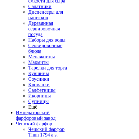
емкости для сыра
Салатники
Диспенсеры для
напитков
Деревянная
сервировочная
посуда
Наборы для воды
Сервировочные
блюда
Менажницы
Мармиты
Тарелки для торта
Кувшины
Соусники
Креманки
Салфетницы
Икорницы
Супницы
Ещё
Императорский
фарфоровый завод
Чешский фарфор
Чешский фарфор
Thun 1794 a.s.