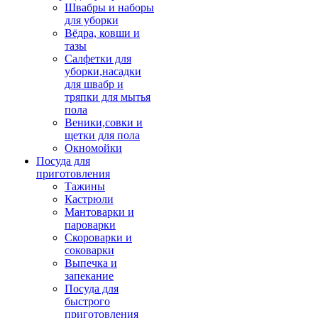
Швабры и наборы
для уборки
Вёдра, ковши и
тазы
Салфетки для
уборки,насадки
для швабр и
тряпки для мытья
пола
Веники,совки и
щетки для пола
Окномойки
Посуда для
приготовления
Тажины
Кастрюли
Мантоварки и
пароварки
Скороварки и
соковарки
Выпечка и
запекание
Посуда для
быстрого
приготовления