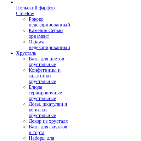
Польский фарфор
Сmielow
Рококо
недекорированный
Камелия Серый
орнамент
Oktawa
недекорированный
Хрусталь
Вазы для цветов
хрустальные
Конфетницы и
салатники
хрустальные
Блюда
сервировочные
хрустальные
Дозы, шкатулки и
копилки
хрустальные
Декор из хрусталя
Вазы для фруктов
и торта
Наборы для