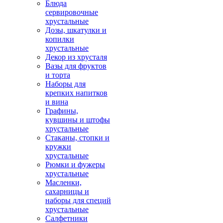
Блюда
сервировочные
хрустальные
Дозы, шкатулки и
копилки
хрустальные
Декор из хрусталя
Вазы для фруктов
и торта
Наборы для
крепких напитков
и вина
Графины,
кувшины и штофы
хрустальные
Стаканы, стопки и
кружки
хрустальные
Рюмки и фужеры
хрустальные
Масленки,
сахарницы и
наборы для специй
хрустальные
Салфетники