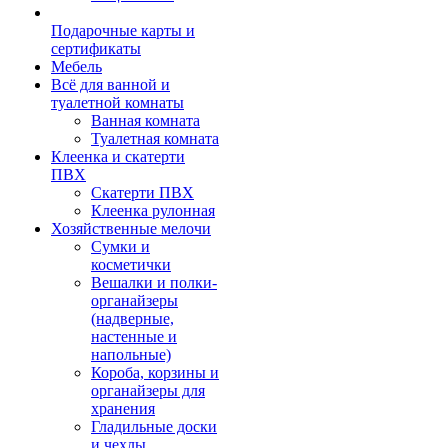
Подарочные карты и
сертификаты
Мебель
Всё для ванной и
туалетной комнаты
Ванная комната
Туалетная комната
Клеенка и скатерти
ПВХ
Скатерти ПВХ
Клеенка рулонная
Хозяйственные мелочи
Сумки и
косметички
Вешалки и полки-
органайзеры
(надверные,
настенные и
напольные)
Короба, корзины и
органайзеры для
хранения
Гладильные доски
и чехлы