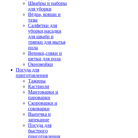
Швабры и наборы
для уборки
Вёдра, ковши и
тазы
Салфетки для
уборки,насадки
для швабр и
тряпки для мытья
пола
Веники,совки и
щетки для пола
Окномойки
Посуда для
приготовления
Тажины
Кастрюли
Мантоварки и
пароварки
Скороварки и
соковарки
Выпечка и
запекание
Посуда для
быстрого
приготовления