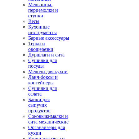
Мельницы.
перцемолки и
ступки
Весы
Кухонные
инструменты
Барные аксессуары
Терки и
овощерезки
Дуршлаги и сита
Сушилки для
посуды
Мелочи для кухни
Ланч-боксы и
контейнеры
Сушилки для
салата
Банки для
сыпучих
продуктов
Соковыжималки и
сита механические
Органайзеры для
кухни
Банки для меда и