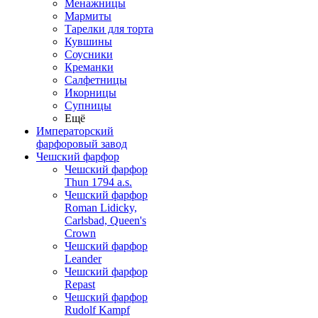
Менажницы
Мармиты
Тарелки для торта
Кувшины
Соусники
Креманки
Салфетницы
Икорницы
Супницы
Ещё
Императорский
фарфоровый завод
Чешский фарфор
Чешский фарфор
Thun 1794 a.s.
Чешский фарфор
Roman Lidicky,
Carlsbad, Queen's
Crown
Чешский фарфор
Leander
Чешский фарфор
Repast
Чешский фарфор
Rudolf Kampf