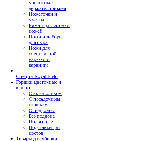
магнитные
держатели ножей
Ножеточки и
мусаты
Камни для заточки
ножей
Ножи и наборы
для сыра
Ножи для
специальной
нарезки и
карвинга
Специи Royal Field
Горшки цветочные и
кашпо
С автополивом
С посадочным
горшком
С поддоном
Без поддона
Подвесные
Подставки для
цветов
Товары для уборки