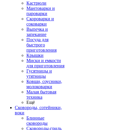
Кастрюли
Мантоварки и
пароварки
Скороварки и
соковарки
Выпечка и
запекание
Посуда для
быстрого
приготовления
Крышки
Миски и емкости
для приготовления
Гусятницы и
утятницы
Ковши, соусники,
молоковарки
Малая бытовая
техника
Ещё
Сковороды, сотейники,
воки
Блинные
сковороды
Сковороды-гриль