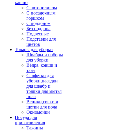
кашпо
С автополивом
С посадочным
горшком
С поддоном
Без поддона
Подвесные
Подставки для
цветов
Товары для уборки
Швабры и наборы
для уборки
Вёдра, ковши и
тазы
Салфетки для
уборки,насадки
для швабр и
тряпки для мытья
пола
Веники,совки и
щетки для пола
Окномойки
Посуда для
приготовления
Тажины