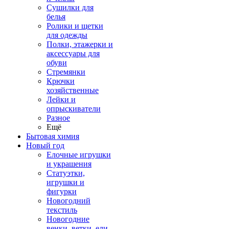
Сушилки для
белья
Ролики и щетки
для одежды
Полки, этажерки и
аксессуары для
обуви
Стремянки
Крючки
хозяйственные
Лейки и
опрыскиватели
Разное
Ещё
Бытовая химия
Новый год
Елочные игрушки
и украшения
Статуэтки,
игрушки и
фигурки
Новогодний
текстиль
Новогодние
венки, ветки, ели