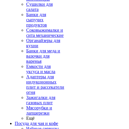
Сушилки для
салата
Банки для
сыпучих
продуктов
Соковыжималки и
сита механические
Органайзеры для
кухни
Банки для меда и
вазочки для
варенья
Емкости для
уксуса и масла
Адаптеры для
индукционных
плит и рассекатели
огня
Зажигалки для
газовых плит
Мясорубки и
лапшерезки
Ещё
Посуда для чая и кофе
Чайные сервизы