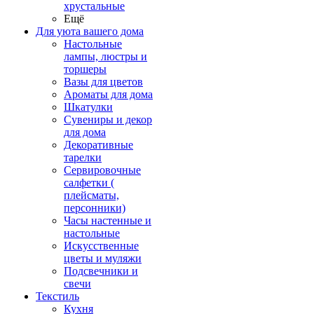
хрустальные
Ещё
Для уюта вашего дома
Настольные
лампы, люстры и
торшеры
Вазы для цветов
Ароматы для дома
Шкатулки
Сувениры и декор
для дома
Декоративные
тарелки
Сервировочные
салфетки (
плейсматы,
персонники)
Часы настенные и
настольные
Искусственные
цветы и муляжи
Подсвечники и
свечи
Текстиль
Кухня