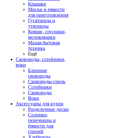
Крышки
Миски и емкости
для приготовления
Гусятницы и
утятницы
Ковши, соусники,
молоковарки
Малая бытовая
техника
Ещё
Сковороды, сотейники,
воки
Блинные
сковороды
Сковороды-гриль
Сотейники
Сковороды
Воки
Аксессуары для кухни
Разделочные доски
Солонки,
перечницы и
ёмкости для
специй
Хлебницы