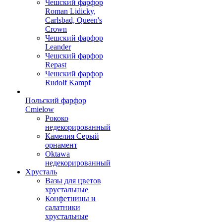
Чешский фарфор
Roman Lidicky,
Carlsbad, Queen's
Crown
Чешский фарфор
Leander
Чешский фарфор
Repast
Чешский фарфор
Rudolf Kampf
Польский фарфор
Сmielow
Рококо
недекорированный
Камелия Серый
орнамент
Oktawa
недекорированный
Хрусталь
Вазы для цветов
хрустальные
Конфетницы и
салатники
хрустальные