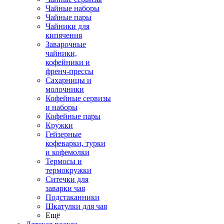
Чайные наборы
Чайные пары
Чайники для
кипячения
Заварочные
чайники,
кофейники и
френч-прессы
Сахарницы и
молочники
Кофейные сервизы
и наборы
Кофейные пары
Кружки
Гейзерные
кофеварки, турки
и кофемолки
Термосы и
термокружки
Ситечки для
заварки чая
Подстаканники
Шкатулки для чая
Ещё