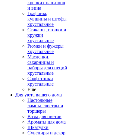
крепких напитков
и вина
Графины,
кувшины и штофы
хрустальные
Стаканы, стопки и
кружки
хрустальные
Рюмки и фужеры
хрустальные
Масленки,
сахарницы и
наборы для специй
хрустальные
Салфетники
хрустальные
Ещё
Для уюта вашего дома
Настольные
лампы, люстры и
торшеры
Вазы для цветов
Ароматы для дома
Шкатулки
Сувениры и декор