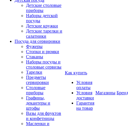
Детская посуда
Детские столовые
приборы
Наборы детской
посуды
Детские кружки
Детские тарелки и
салатники
Посуда для сервировки
Фужеры
Стопки и рюмки
Стаканы
Наборы посуды и
столовые сервизы
Тарелки
Как купить
Предметы
сервировки
Условия
Столовые
оплаты
приборы
Условия
Магазины
Брен
Графины,
доставки
декантеры и
Гарантия
штофы
на товар
Вазы для фруктов
и конфетницы
Масленки и