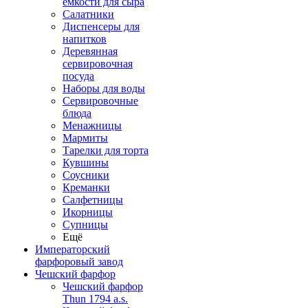
емкости для сыра
Салатники
Диспенсеры для
напитков
Деревянная
сервировочная
посуда
Наборы для воды
Сервировочные
блюда
Менажницы
Мармиты
Тарелки для торта
Кувшины
Соусники
Креманки
Салфетницы
Икорницы
Супницы
Ещё
Императорский
фарфоровый завод
Чешский фарфор
Чешский фарфор
Thun 1794 a.s.