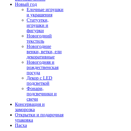
Новый год
Елочные игрушки
и украшения
Статуэтки,
игрушки и
фигурки
Новогодний
текстиль
Новогодние
венки, ветки, ели
декоративные
Новогодняя и
рождественская
посуда
Декор с LED
подсветкой
Фонари,
подсвечники и
свечи
Консервация и
заморозка
Открытки и подарочная
упаковка
Пасха