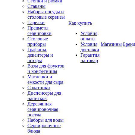
Стопки и рюмки
Стаканы
Наборы посуды и
столовые сервизы
Тарелки
Как купить
Предметы
сервировки
Условия
Столовые
оплаты
приборы
Условия
Магазины
Брен
Графины,
доставки
декантеры и
Гарантия
штофы
на товар
Вазы для фруктов
и конфетницы
Масленки и
емкости для сыра
Салатники
Диспенсеры для
напитков
Деревянная
сервировочная
посуда
Наборы для воды
Сервировочные
блюда