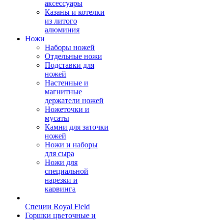
аксессуары
Казаны и котелки
из литого
алюминия
Ножи
Наборы ножей
Отдельные ножи
Подставки для
ножей
Настенные и
магнитные
держатели ножей
Ножеточки и
мусаты
Камни для заточки
ножей
Ножи и наборы
для сыра
Ножи для
специальной
нарезки и
карвинга
Специи Royal Field
Горшки цветочные и