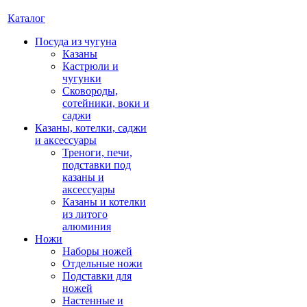
Каталог
Посуда из чугуна
Казаны
Кастрюли и
чугунки
Сковороды,
сотейники, воки и
саджи
Казаны, котелки, саджи
и аксессуары
Треноги, печи,
подставки под
казаны и
аксессуары
Казаны и котелки
из литого
алюминия
Ножи
Наборы ножей
Отдельные ножи
Подставки для
ножей
Настенные и