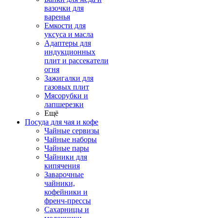
вазочки для
варенья
Емкости для
уксуса и масла
Адаптеры для
индукционных
плит и рассекатели
огня
Зажигалки для
газовых плит
Мясорубки и
лапшерезки
Ещё
Посуда для чая и кофе
Чайные сервизы
Чайные наборы
Чайные пары
Чайники для
кипячения
Заварочные
чайники,
кофейники и
френч-прессы
Сахарницы и