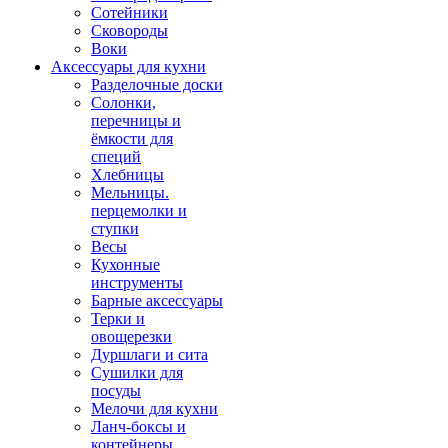
Сотейники
Сковороды
Воки
Аксессуары для кухни
Разделочные доски
Солонки,
перечницы и
ёмкости для
специй
Хлебницы
Мельницы.
перцемолки и
ступки
Весы
Кухонные
инструменты
Барные аксессуары
Терки и
овощерезки
Дуршлаги и сита
Сушилки для
посуды
Мелочи для кухни
Ланч-боксы и
контейнеры