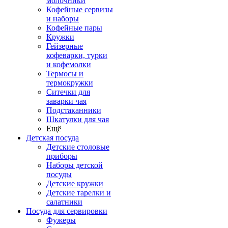
молочники
Кофейные сервизы
и наборы
Кофейные пары
Кружки
Гейзерные
кофеварки, турки
и кофемолки
Термосы и
термокружки
Ситечки для
заварки чая
Подстаканники
Шкатулки для чая
Ещё
Детская посуда
Детские столовые
приборы
Наборы детской
посуды
Детские кружки
Детские тарелки и
салатники
Посуда для сервировки
Фужеры