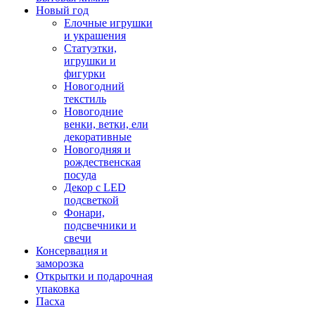
Новый год
Елочные игрушки
и украшения
Статуэтки,
игрушки и
фигурки
Новогодний
текстиль
Новогодние
венки, ветки, ели
декоративные
Новогодняя и
рождественская
посуда
Декор с LED
подсветкой
Фонари,
подсвечники и
свечи
Консервация и
заморозка
Открытки и подарочная
упаковка
Пасха