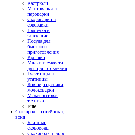
Кастрюли
Мантоварки и
пароварки
Скороварки и
соковарки
Выпечка и
запекание
Посуда для
быстрого
приготовления
Крышки
Миски и емкости
для приготовления
Гусятницы и
утятницы
Ковши, соусники,
молоковарки
Малая бытовая
техника
Ещё
Сковороды, сотейники,
воки
Блинные
сковороды
Сковороды-гриль