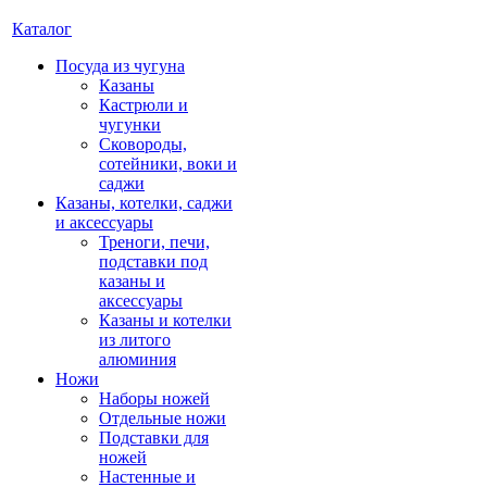
Каталог
Посуда из чугуна
Казаны
Кастрюли и
чугунки
Сковороды,
сотейники, воки и
саджи
Казаны, котелки, саджи
и аксессуары
Треноги, печи,
подставки под
казаны и
аксессуары
Казаны и котелки
из литого
алюминия
Ножи
Наборы ножей
Отдельные ножи
Подставки для
ножей
Настенные и