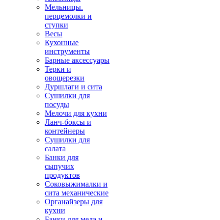
Мельницы.
перцемолки и
ступки
Весы
Кухонные
инструменты
Барные аксессуары
Терки и
овощерезки
Дуршлаги и сита
Сушилки для
посуды
Мелочи для кухни
Ланч-боксы и
контейнеры
Сушилки для
салата
Банки для
сыпучих
продуктов
Соковыжималки и
сита механические
Органайзеры для
кухни
Банки для меда и