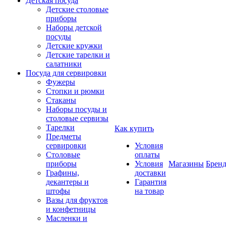
Детская посуда
Детские столовые
приборы
Наборы детской
посуды
Детские кружки
Детские тарелки и
салатники
Посуда для сервировки
Фужеры
Стопки и рюмки
Стаканы
Наборы посуды и
столовые сервизы
Тарелки
Как купить
Предметы
сервировки
Условия
Столовые
оплаты
приборы
Условия
Магазины
Брен
Графины,
доставки
декантеры и
Гарантия
штофы
на товар
Вазы для фруктов
и конфетницы
Масленки и