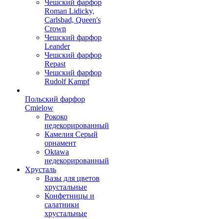
Чешский фарфор
Roman Lidicky,
Carlsbad, Queen's
Crown
Чешский фарфор
Leander
Чешский фарфор
Repast
Чешский фарфор
Rudolf Kampf
Польский фарфор
Сmielow
Рококо
недекорированный
Камелия Серый
орнамент
Oktawa
недекорированный
Хрусталь
Вазы для цветов
хрустальные
Конфетницы и
салатники
хрустальные