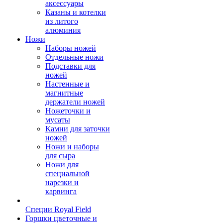
аксессуары
Казаны и котелки
из литого
алюминия
Ножи
Наборы ножей
Отдельные ножи
Подставки для
ножей
Настенные и
магнитные
держатели ножей
Ножеточки и
мусаты
Камни для заточки
ножей
Ножи и наборы
для сыра
Ножи для
специальной
нарезки и
карвинга
Специи Royal Field
Горшки цветочные и