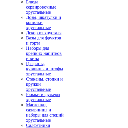
Блюда
сервировочные
хрустальные
Дозы, шкатулки и
копилки
хрустальные
Декор из хрусталя
Вазы для фруктов
и торта
Наборы для
крепких напитков
и вина
Графины,
кувшины и штофы
хрустальные
Стаканы, стопки и
кружки
хрустальные
Рюмки и фужеры
хрустальные
Масленки,
сахарницы и
наборы для специй
хрустальные
Салфетники