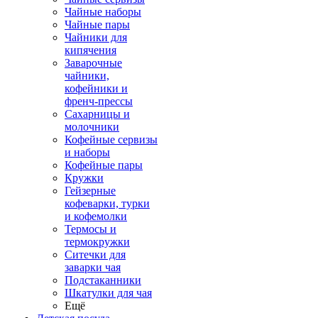
Чайные наборы
Чайные пары
Чайники для
кипячения
Заварочные
чайники,
кофейники и
френч-прессы
Сахарницы и
молочники
Кофейные сервизы
и наборы
Кофейные пары
Кружки
Гейзерные
кофеварки, турки
и кофемолки
Термосы и
термокружки
Ситечки для
заварки чая
Подстаканники
Шкатулки для чая
Ещё