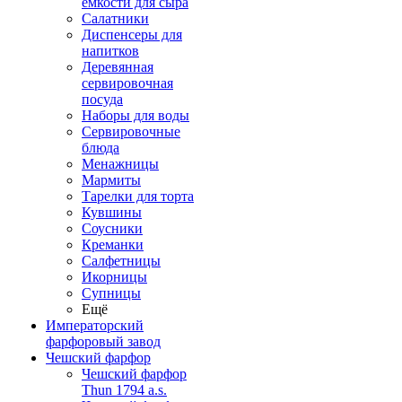
емкости для сыра
Салатники
Диспенсеры для
напитков
Деревянная
сервировочная
посуда
Наборы для воды
Сервировочные
блюда
Менажницы
Мармиты
Тарелки для торта
Кувшины
Соусники
Креманки
Салфетницы
Икорницы
Супницы
Ещё
Императорский
фарфоровый завод
Чешский фарфор
Чешский фарфор
Thun 1794 a.s.