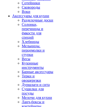
Сотейники
Сковороды
Воки
Аксессуары для кухни
Разделочные доски
Солонки,
перечницы и
ёмкости для
специй
Хлебницы
Мельницы.
перцемолки и
ступки
Весы
Кухонные
инструменты
Барные аксессуары
Терки и
овощерезки
Дуршлаги и сита
Сушилки для
посуды
Мелочи для кухни
Ланч-боксы и
контейнеры