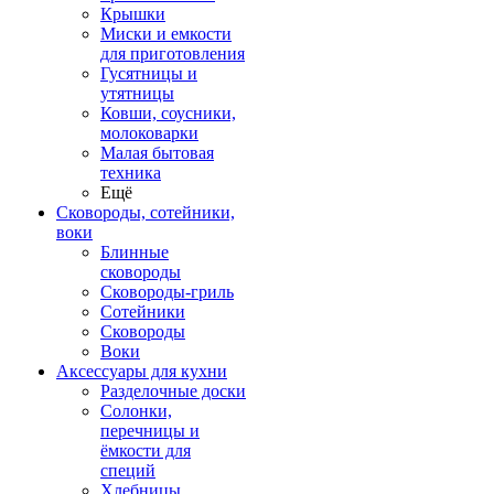
Крышки
Миски и емкости
для приготовления
Гусятницы и
утятницы
Ковши, соусники,
молоковарки
Малая бытовая
техника
Ещё
Сковороды, сотейники,
воки
Блинные
сковороды
Сковороды-гриль
Сотейники
Сковороды
Воки
Аксессуары для кухни
Разделочные доски
Солонки,
перечницы и
ёмкости для
специй
Хлебницы