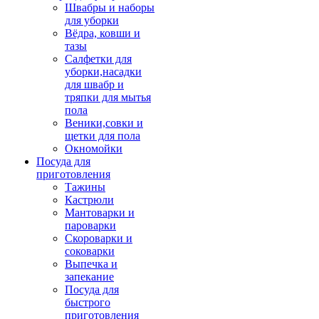
Швабры и наборы
для уборки
Вёдра, ковши и
тазы
Салфетки для
уборки,насадки
для швабр и
тряпки для мытья
пола
Веники,совки и
щетки для пола
Окномойки
Посуда для
приготовления
Тажины
Кастрюли
Мантоварки и
пароварки
Скороварки и
соковарки
Выпечка и
запекание
Посуда для
быстрого
приготовления