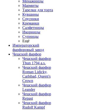
Менажницы
Мармиты
Тарелки для торта
Кувшины
Соусники
Креманки
Салфетницы
Икорницы
Супницы
Ещё
Императорский
фарфоровый завод
Чешский фарфор
Чешский фарфор
Thun 1794 a.s.
Чешский фарфор
Roman Lidicky,
Carlsbad, Queen's
Crown
Чешский фарфор
Leander
Чешский фарфор
Repast
Чешский фарфор
Rudolf Kampf