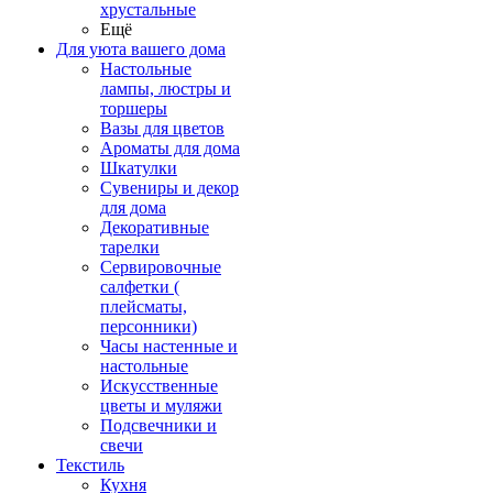
хрустальные
Ещё
Для уюта вашего дома
Настольные
лампы, люстры и
торшеры
Вазы для цветов
Ароматы для дома
Шкатулки
Сувениры и декор
для дома
Декоративные
тарелки
Сервировочные
салфетки (
плейсматы,
персонники)
Часы настенные и
настольные
Искусственные
цветы и муляжи
Подсвечники и
свечи
Текстиль
Кухня