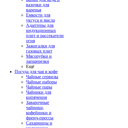
вазочки для
варенья
Емкости для
уксуса и масла
Адаптеры для
индукционных
плит и рассекатели
огня
Зажигалки для
газовых плит
Мясорубки и
лапшерезки
Ещё
Посуда для чая и кофе
Чайные сервизы
Чайные наборы
Чайные пары
Чайники для
кипячения
Заварочные
чайники,
кофейники и
френч-прессы
Сахарницы и