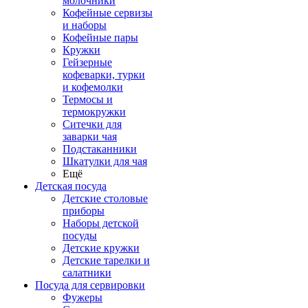
молочники
Кофейные сервизы
и наборы
Кофейные пары
Кружки
Гейзерные
кофеварки, турки
и кофемолки
Термосы и
термокружки
Ситечки для
заварки чая
Подстаканники
Шкатулки для чая
Ещё
Детская посуда
Детские столовые
приборы
Наборы детской
посуды
Детские кружки
Детские тарелки и
салатники
Посуда для сервировки
Фужеры