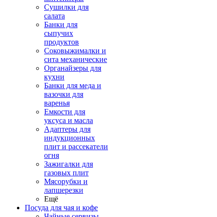
Сушилки для
салата
Банки для
сыпучих
продуктов
Соковыжималки и
сита механические
Органайзеры для
кухни
Банки для меда и
вазочки для
варенья
Емкости для
уксуса и масла
Адаптеры для
индукционных
плит и рассекатели
огня
Зажигалки для
газовых плит
Мясорубки и
лапшерезки
Ещё
Посуда для чая и кофе
Чайные сервизы