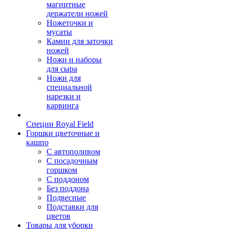
магнитные
держатели ножей
Ножеточки и
мусаты
Камни для заточки
ножей
Ножи и наборы
для сыра
Ножи для
специальной
нарезки и
карвинга
Специи Royal Field
Горшки цветочные и
кашпо
С автополивом
С посадочным
горшком
С поддоном
Без поддона
Подвесные
Подставки для
цветов
Товары для уборки