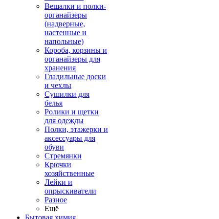
Вешалки и полки-
органайзеры
(надверные,
настенные и
напольные)
Короба, корзины и
органайзеры для
хранения
Гладильные доски
и чехлы
Сушилки для
белья
Ролики и щетки
для одежды
Полки, этажерки и
аксессуары для
обуви
Стремянки
Крючки
хозяйственные
Лейки и
опрыскиватели
Разное
Ещё
Бытовая химия