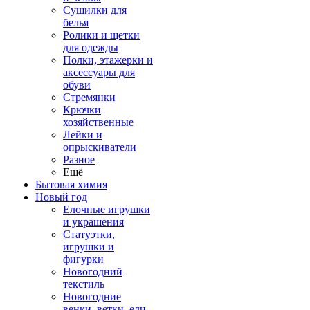
Сушилки для
белья
Ролики и щетки
для одежды
Полки, этажерки и
аксессуары для
обуви
Стремянки
Крючки
хозяйственные
Лейки и
опрыскиватели
Разное
Ещё
Бытовая химия
Новый год
Елочные игрушки
и украшения
Статуэтки,
игрушки и
фигурки
Новогодний
текстиль
Новогодние
венки, ветки, ели