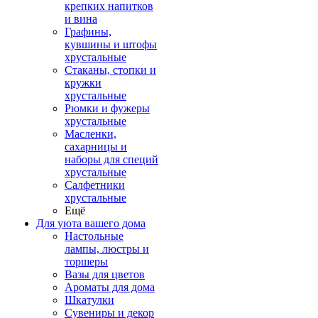
крепких напитков
и вина
Графины,
кувшины и штофы
хрустальные
Стаканы, стопки и
кружки
хрустальные
Рюмки и фужеры
хрустальные
Масленки,
сахарницы и
наборы для специй
хрустальные
Салфетники
хрустальные
Ещё
Для уюта вашего дома
Настольные
лампы, люстры и
торшеры
Вазы для цветов
Ароматы для дома
Шкатулки
Сувениры и декор