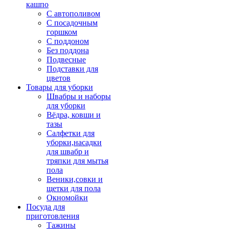
кашпо
С автополивом
С посадочным
горшком
С поддоном
Без поддона
Подвесные
Подставки для
цветов
Товары для уборки
Швабры и наборы
для уборки
Вёдра, ковши и
тазы
Салфетки для
уборки,насадки
для швабр и
тряпки для мытья
пола
Веники,совки и
щетки для пола
Окномойки
Посуда для
приготовления
Тажины