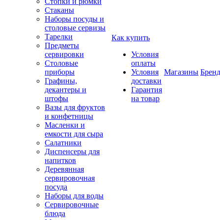
Стопки и рюмки
Стаканы
Наборы посуды и
столовые сервизы
Тарелки
Как купить
Предметы
сервировки
Условия
Столовые
оплаты
приборы
Условия
Магазины
Брен
Графины,
доставки
декантеры и
Гарантия
штофы
на товар
Вазы для фруктов
и конфетницы
Масленки и
емкости для сыра
Салатники
Диспенсеры для
напитков
Деревянная
сервировочная
посуда
Наборы для воды
Сервировочные
блюда