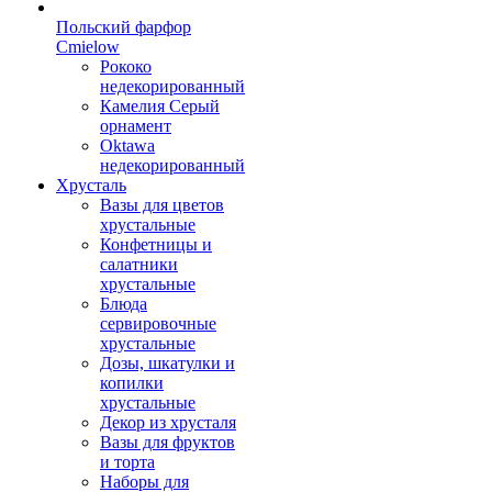
Польский фарфор
Сmielow
Рококо
недекорированный
Камелия Серый
орнамент
Oktawa
недекорированный
Хрусталь
Вазы для цветов
хрустальные
Конфетницы и
салатники
хрустальные
Блюда
сервировочные
хрустальные
Дозы, шкатулки и
копилки
хрустальные
Декор из хрусталя
Вазы для фруктов
и торта
Наборы для