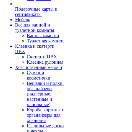
Подарочные карты и
сертификаты
Мебель
Всё для ванной и
туалетной комнаты
Ванная комната
Туалетная комната
Клеенка и скатерти
ПВХ
Скатерти ПВХ
Клеенка рулонная
Хозяйственные мелочи
Сумки и
косметички
Вешалки и полки-
органайзеры
(надверные,
настенные и
напольные)
Короба, корзины и
органайзеры для
хранения
Гладильные доски
и чехлы