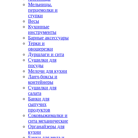
Мельницы.
перцемолки и
ступки
Весы
Кухонные
инструменты
Барные аксессуары
Терки и
овощерезки
Дуршлаги и сита
Сушилки для
посуды
Мелочи для кухни
Ланч-боксы и
контейнеры
Сушилки для
салата
Банки для
сыпучих
продуктов
Соковыжималки и
сита механические
Органайзеры для
кухни
Банки для меда и