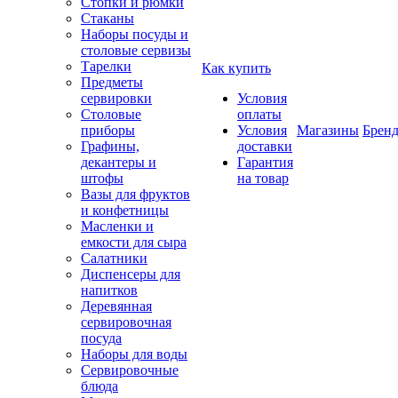
Стопки и рюмки
Стаканы
Наборы посуды и
столовые сервизы
Тарелки
Как купить
Предметы
сервировки
Условия
Столовые
оплаты
приборы
Условия
Магазины
Брен
Графины,
доставки
декантеры и
Гарантия
штофы
на товар
Вазы для фруктов
и конфетницы
Масленки и
емкости для сыра
Салатники
Диспенсеры для
напитков
Деревянная
сервировочная
посуда
Наборы для воды
Сервировочные
блюда