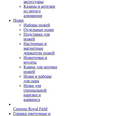
аксессуары
Казаны и котелки
из литого
алюминия
Ножи
Наборы ножей
Отдельные ножи
Подставки для
ножей
Настенные и
магнитные
держатели ножей
Ножеточки и
мусаты
Камни для заточки
ножей
Ножи и наборы
для сыра
Ножи для
специальной
нарезки и
карвинга
Специи Royal Field
Горшки цветочные и