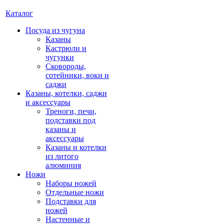
Каталог
Посуда из чугуна
Казаны
Кастрюли и
чугунки
Сковороды,
сотейники, воки и
саджи
Казаны, котелки, саджи
и аксессуары
Треноги, печи,
подставки под
казаны и
аксессуары
Казаны и котелки
из литого
алюминия
Ножи
Наборы ножей
Отдельные ножи
Подставки для
ножей
Настенные и