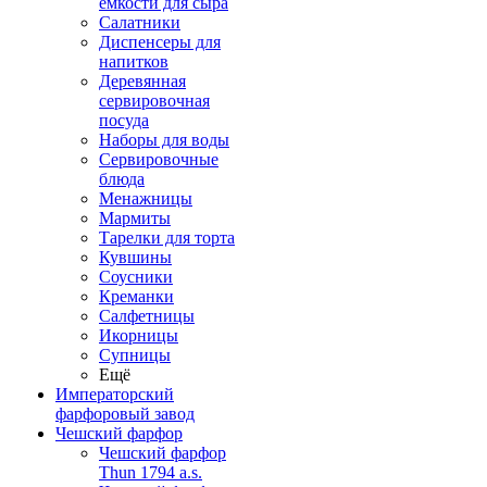
емкости для сыра
Салатники
Диспенсеры для
напитков
Деревянная
сервировочная
посуда
Наборы для воды
Сервировочные
блюда
Менажницы
Мармиты
Тарелки для торта
Кувшины
Соусники
Креманки
Салфетницы
Икорницы
Супницы
Ещё
Императорский
фарфоровый завод
Чешский фарфор
Чешский фарфор
Thun 1794 a.s.