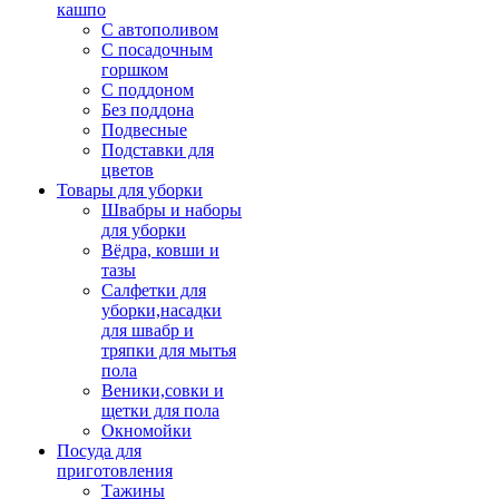
кашпо
С автополивом
С посадочным
горшком
С поддоном
Без поддона
Подвесные
Подставки для
цветов
Товары для уборки
Швабры и наборы
для уборки
Вёдра, ковши и
тазы
Салфетки для
уборки,насадки
для швабр и
тряпки для мытья
пола
Веники,совки и
щетки для пола
Окномойки
Посуда для
приготовления
Тажины