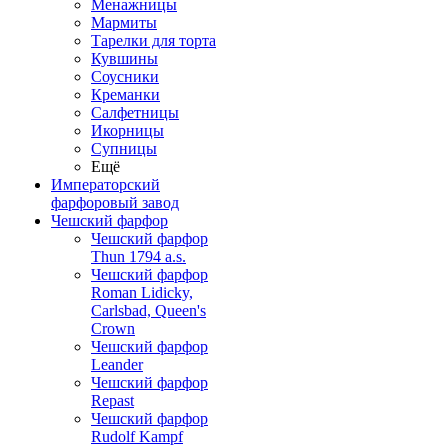
Менажницы
Мармиты
Тарелки для торта
Кувшины
Соусники
Креманки
Салфетницы
Икорницы
Супницы
Ещё
Императорский
фарфоровый завод
Чешский фарфор
Чешский фарфор
Thun 1794 a.s.
Чешский фарфор
Roman Lidicky,
Carlsbad, Queen's
Crown
Чешский фарфор
Leander
Чешский фарфор
Repast
Чешский фарфор
Rudolf Kampf