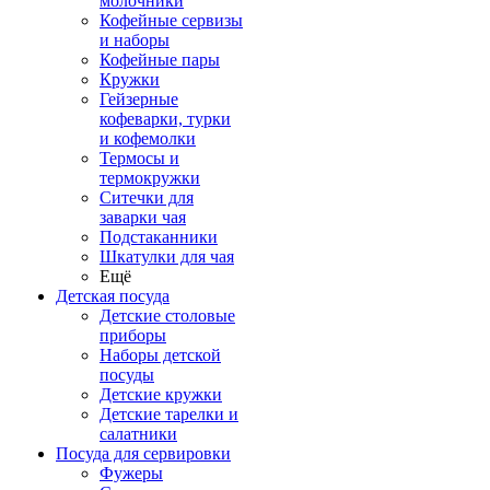
молочники
Кофейные сервизы
и наборы
Кофейные пары
Кружки
Гейзерные
кофеварки, турки
и кофемолки
Термосы и
термокружки
Ситечки для
заварки чая
Подстаканники
Шкатулки для чая
Ещё
Детская посуда
Детские столовые
приборы
Наборы детской
посуды
Детские кружки
Детские тарелки и
салатники
Посуда для сервировки
Фужеры