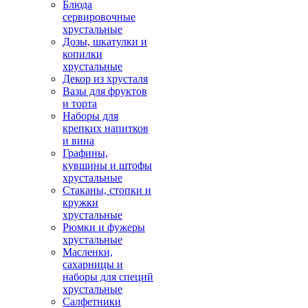
Блюда
сервировочные
хрустальные
Дозы, шкатулки и
копилки
хрустальные
Декор из хрусталя
Вазы для фруктов
и торта
Наборы для
крепких напитков
и вина
Графины,
кувшины и штофы
хрустальные
Стаканы, стопки и
кружки
хрустальные
Рюмки и фужеры
хрустальные
Масленки,
сахарницы и
наборы для специй
хрустальные
Салфетники