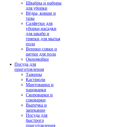
Швабры и наборы
для уборки
Вёдра, ковши и
тазы
Салфетки для
уборки,насадки
для швабр и
тряпки для мытья
пола
Веники,совки и
щетки для пола
Окномойки
Посуда для
приготовления
Тажины
Кастрюли
Мантоварки и
пароварки
Скороварки и
соковарки
Выпечка и
запекание
Посуда для
быстрого
приготовления