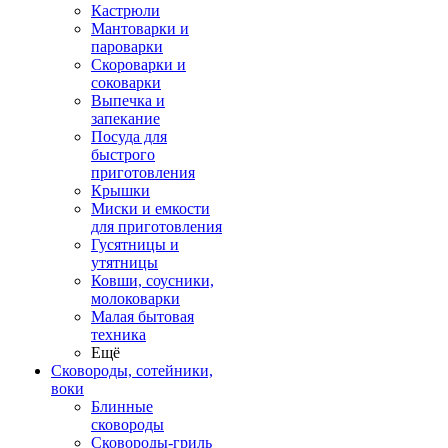
Кастрюли
Мантоварки и
пароварки
Скороварки и
соковарки
Выпечка и
запекание
Посуда для
быстрого
приготовления
Крышки
Миски и емкости
для приготовления
Гусятницы и
утятницы
Ковши, соусники,
молоковарки
Малая бытовая
техника
Ещё
Сковороды, сотейники,
воки
Блинные
сковороды
Сковороды-гриль