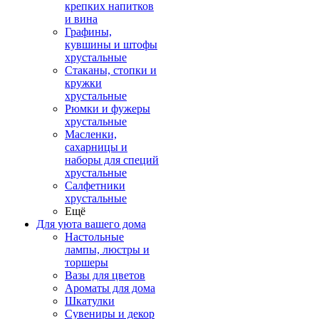
крепких напитков
и вина
Графины,
кувшины и штофы
хрустальные
Стаканы, стопки и
кружки
хрустальные
Рюмки и фужеры
хрустальные
Масленки,
сахарницы и
наборы для специй
хрустальные
Салфетники
хрустальные
Ещё
Для уюта вашего дома
Настольные
лампы, люстры и
торшеры
Вазы для цветов
Ароматы для дома
Шкатулки
Сувениры и декор