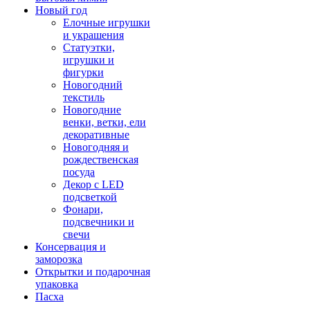
Новый год
Елочные игрушки
и украшения
Статуэтки,
игрушки и
фигурки
Новогодний
текстиль
Новогодние
венки, ветки, ели
декоративные
Новогодняя и
рождественская
посуда
Декор с LED
подсветкой
Фонари,
подсвечники и
свечи
Консервация и
заморозка
Открытки и подарочная
упаковка
Пасха