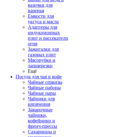
вазочки для
варенья
Емкости для
уксуса и масла
Адаптеры для
индукционных
плит и рассекатели
огня
Зажигалки для
газовых плит
Мясорубки и
лапшерезки
Ещё
Посуда для чая и кофе
Чайные сервизы
Чайные наборы
Чайные пары
Чайники для
кипячения
Заварочные
чайники,
кофейники и
френч-прессы
Сахарницы и