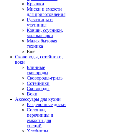
Крышки
Миски и емкости
для приготовления
Гусятницы и
утятницы
Ковши, соусники,
молоковарки
Малая бытовая
техника
Ещё
Сковороды, сотейники,
воки
Блинные
сковороды
Сковороды-гриль
Сотейники
Сковороды
Воки
Аксессуары для кухни
Разделочные доски
Солонки,
перечницы и
ёмкости для
специй
Хлебницы