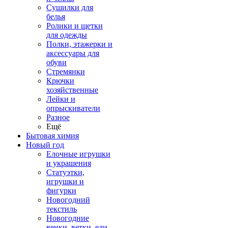
Сушилки для
белья
Ролики и щетки
для одежды
Полки, этажерки и
аксессуары для
обуви
Стремянки
Крючки
хозяйственные
Лейки и
опрыскиватели
Разное
Ещё
Бытовая химия
Новый год
Елочные игрушки
и украшения
Статуэтки,
игрушки и
фигурки
Новогодний
текстиль
Новогодние
венки, ветки, ели