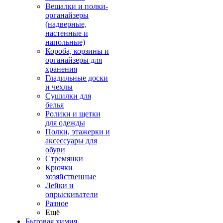
Вешалки и полки-
органайзеры
(надверные,
настенные и
напольные)
Короба, корзины и
органайзеры для
хранения
Гладильные доски
и чехлы
Сушилки для
белья
Ролики и щетки
для одежды
Полки, этажерки и
аксессуары для
обуви
Стремянки
Крючки
хозяйственные
Лейки и
опрыскиватели
Разное
Ещё
Бытовая химия