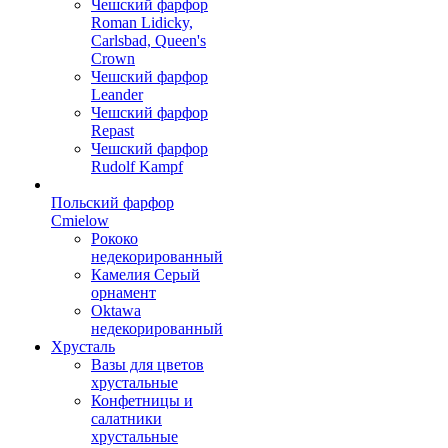
Чешский фарфор
Roman Lidicky,
Carlsbad, Queen's
Crown
Чешский фарфор
Leander
Чешский фарфор
Repast
Чешский фарфор
Rudolf Kampf
Польский фарфор
Сmielow
Рококо
недекорированный
Камелия Серый
орнамент
Oktawa
недекорированный
Хрусталь
Вазы для цветов
хрустальные
Конфетницы и
салатники
хрустальные