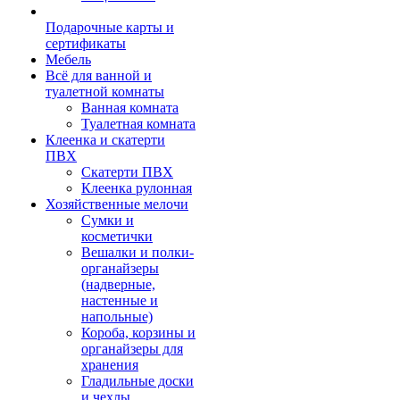
Подарочные карты и
сертификаты
Мебель
Всё для ванной и
туалетной комнаты
Ванная комната
Туалетная комната
Клеенка и скатерти
ПВХ
Скатерти ПВХ
Клеенка рулонная
Хозяйственные мелочи
Сумки и
косметички
Вешалки и полки-
органайзеры
(надверные,
настенные и
напольные)
Короба, корзины и
органайзеры для
хранения
Гладильные доски
и чехлы