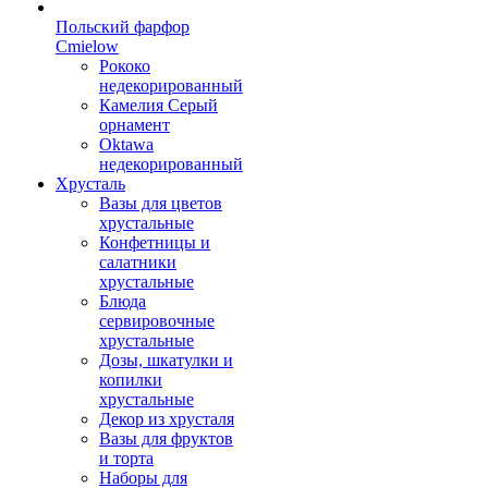
Польский фарфор
Сmielow
Рококо
недекорированный
Камелия Серый
орнамент
Oktawa
недекорированный
Хрусталь
Вазы для цветов
хрустальные
Конфетницы и
салатники
хрустальные
Блюда
сервировочные
хрустальные
Дозы, шкатулки и
копилки
хрустальные
Декор из хрусталя
Вазы для фруктов
и торта
Наборы для