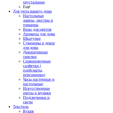
хрустальные
Ещё
Для уюта вашего дома
Настольные
лампы, люстры и
торшеры
Вазы для цветов
Ароматы для дома
Шкатулки
Сувениры и декор
для дома
Декоративные
тарелки
Сервировочные
салфетки (
плейсматы,
персонники)
Часы настенные и
настольные
Искусственные
цветы и муляжи
Подсвечники и
свечи
Текстиль
Кухня