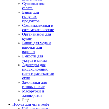
Сушилки для
салата
Банки для
сыпучих
продуктов
Соковыжималки и
сита механические
Органайзеры для
кухни
Банки для меда и
вазочки для
варенья
Емкости для
уксуса и масла
Адаптеры для
индукционных
плит и рассекатели
огня
Зажигалки для
газовых плит
Мясорубки и
лапшерезки
Ещё
Посуда для чая и кофе
Чайные сервизы