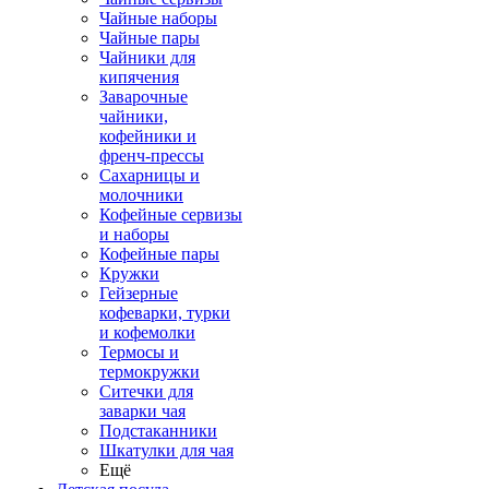
Чайные наборы
Чайные пары
Чайники для
кипячения
Заварочные
чайники,
кофейники и
френч-прессы
Сахарницы и
молочники
Кофейные сервизы
и наборы
Кофейные пары
Кружки
Гейзерные
кофеварки, турки
и кофемолки
Термосы и
термокружки
Ситечки для
заварки чая
Подстаканники
Шкатулки для чая
Ещё