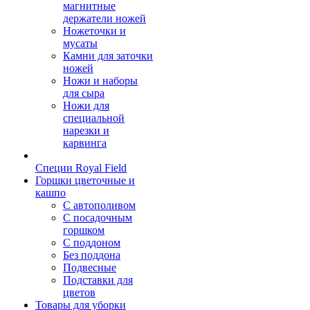
магнитные
держатели ножей
Ножеточки и
мусаты
Камни для заточки
ножей
Ножи и наборы
для сыра
Ножи для
специальной
нарезки и
карвинга
Специи Royal Field
Горшки цветочные и
кашпо
С автополивом
С посадочным
горшком
С поддоном
Без поддона
Подвесные
Подставки для
цветов
Товары для уборки