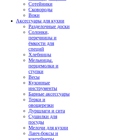
Сотейники
Сковороды
Воки
Аксессуары для кухни
Разделочные доски
Солонки,
перечницы и
ёмкости для
специй
Хлебницы
Мельницы.
перцемолки и
ступки
Весы
Кухонные
инструменты
Барные аксессуары
Терки и
овощерезки
Дуршлаги и сита
Сушилки для
посуды
Мелочи для кухни
Ланч-боксы и
контейнеры