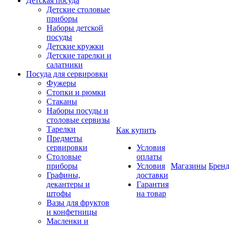
Детская посуда
Детские столовые
приборы
Наборы детской
посуды
Детские кружки
Детские тарелки и
салатники
Посуда для сервировки
Фужеры
Стопки и рюмки
Стаканы
Наборы посуды и
столовые сервизы
Тарелки
Как купить
Предметы
сервировки
Условия
Столовые
оплаты
приборы
Условия
Магазины
Брен
Графины,
доставки
декантеры и
Гарантия
штофы
на товар
Вазы для фруктов
и конфетницы
Масленки и