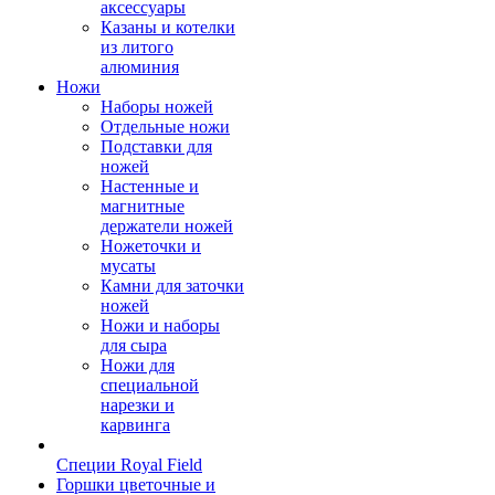
аксессуары
Казаны и котелки
из литого
алюминия
Ножи
Наборы ножей
Отдельные ножи
Подставки для
ножей
Настенные и
магнитные
держатели ножей
Ножеточки и
мусаты
Камни для заточки
ножей
Ножи и наборы
для сыра
Ножи для
специальной
нарезки и
карвинга
Специи Royal Field
Горшки цветочные и