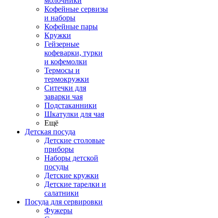
молочники
Кофейные сервизы
и наборы
Кофейные пары
Кружки
Гейзерные
кофеварки, турки
и кофемолки
Термосы и
термокружки
Ситечки для
заварки чая
Подстаканники
Шкатулки для чая
Ещё
Детская посуда
Детские столовые
приборы
Наборы детской
посуды
Детские кружки
Детские тарелки и
салатники
Посуда для сервировки
Фужеры