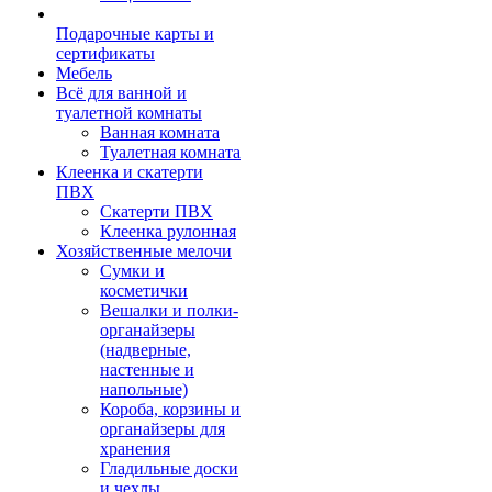
Подарочные карты и
сертификаты
Мебель
Всё для ванной и
туалетной комнаты
Ванная комната
Туалетная комната
Клеенка и скатерти
ПВХ
Скатерти ПВХ
Клеенка рулонная
Хозяйственные мелочи
Сумки и
косметички
Вешалки и полки-
органайзеры
(надверные,
настенные и
напольные)
Короба, корзины и
органайзеры для
хранения
Гладильные доски
и чехлы