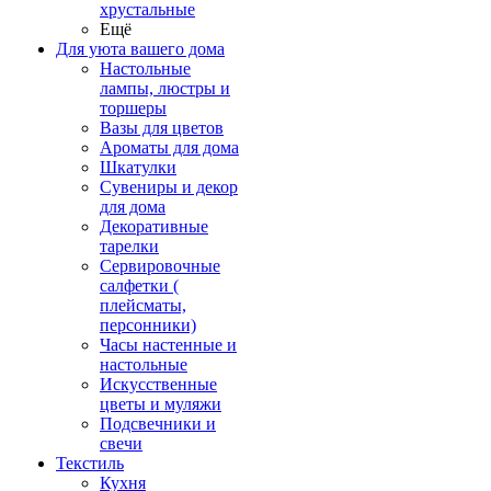
хрустальные
Ещё
Для уюта вашего дома
Настольные
лампы, люстры и
торшеры
Вазы для цветов
Ароматы для дома
Шкатулки
Сувениры и декор
для дома
Декоративные
тарелки
Сервировочные
салфетки (
плейсматы,
персонники)
Часы настенные и
настольные
Искусственные
цветы и муляжи
Подсвечники и
свечи
Текстиль
Кухня