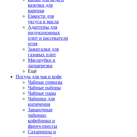
вазочки для
варенья
Емкости для
уксуса и масла
Адаптеры для
индукционных
плит и рассекатели
огня
Зажигалки для
газовых плит
Мясорубки и
лапшерезки
Ещё
Посуда для чая и кофе
Чайные сервизы
Чайные наборы
Чайные пары
Чайники для
кипячения
Заварочные
чайники,
кофейники и
френч-прессы
Сахарницы и