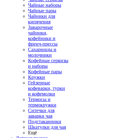
Чайные наборы
Чайные пары
Чайники для
кипячения
Заварочные
чайники,
кофейники и
френч-прессы
Сахарницы и
молочники
Кофейные сервизы
и наборы
Кофейные пары
Кружки
Гейзерные
кофеварки, турки
и кофемолки
Термосы и
термокружки
Ситечки для
заварки чая
Подстаканники
Шкатулки для чая
Ещё