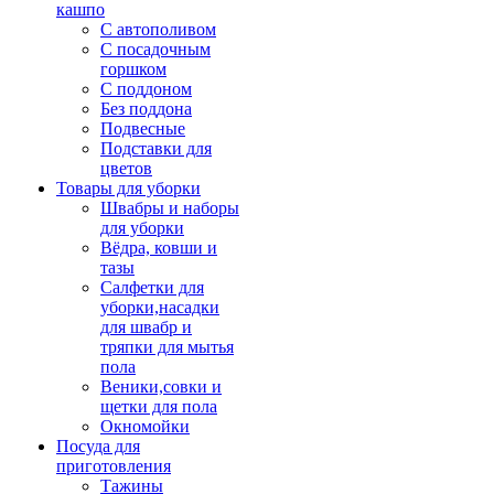
кашпо
С автополивом
С посадочным
горшком
С поддоном
Без поддона
Подвесные
Подставки для
цветов
Товары для уборки
Швабры и наборы
для уборки
Вёдра, ковши и
тазы
Салфетки для
уборки,насадки
для швабр и
тряпки для мытья
пола
Веники,совки и
щетки для пола
Окномойки
Посуда для
приготовления
Тажины