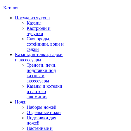
Каталог
Посуда из чугуна
Казаны
Кастрюли и
чугунки
Сковороды,
сотейники, воки и
саджи
Казаны, котелки, саджи
и аксессуары
Треноги, печи,
подставки под
казаны и
аксессуары
Казаны и котелки
из литого
алюминия
Ножи
Наборы ножей
Отдельные ножи
Подставки для
ножей
Настенные и