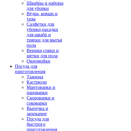
Швабры и наборы
для уборки
Вёдра, ковши и
тазы
Салфетки для
уборки,насадки
для швабр и
тряпки для мытья
пола
Веники,совки и
щетки для пола
Окномойки
Посуда для
приготовления
Тажины
Кастрюли
Мантоварки и
пароварки
Скороварки и
соковарки
Выпечка и
запекание
Посуда для
быстрого
приготовления