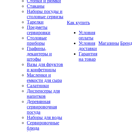
Стопки и рюмки
Стаканы
Наборы посуды и
столовые сервизы
Тарелки
Как купить
Предметы
сервировки
Условия
Столовые
оплаты
приборы
Условия
Магазины
Брен
Графины,
доставки
декантеры и
Гарантия
штофы
на товар
Вазы для фруктов
и конфетницы
Масленки и
емкости для сыра
Салатники
Диспенсеры для
напитков
Деревянная
сервировочная
посуда
Наборы для воды
Сервировочные
блюда