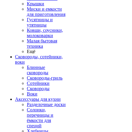
Крышки
Миски и емкости
для приготовления
Гусятницы и
утятницы
Ковши, соусники,
молоковарки
Малая бытовая
техника
Ещё
Сковороды, сотейники,
воки
Блинные
сковороды
Сковороды-гриль
Сотейники
Сковороды
Воки
Аксессуары для кухни
Разделочные доски
Солонки,
перечницы и
ёмкости для
специй
Хлебницы