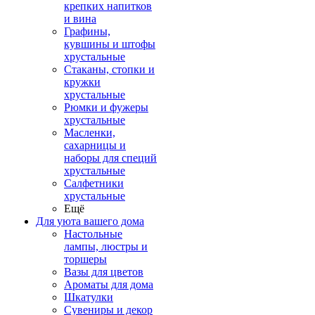
крепких напитков
и вина
Графины,
кувшины и штофы
хрустальные
Стаканы, стопки и
кружки
хрустальные
Рюмки и фужеры
хрустальные
Масленки,
сахарницы и
наборы для специй
хрустальные
Салфетники
хрустальные
Ещё
Для уюта вашего дома
Настольные
лампы, люстры и
торшеры
Вазы для цветов
Ароматы для дома
Шкатулки
Сувениры и декор