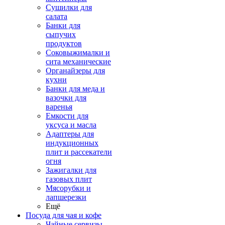
Сушилки для
салата
Банки для
сыпучих
продуктов
Соковыжималки и
сита механические
Органайзеры для
кухни
Банки для меда и
вазочки для
варенья
Емкости для
уксуса и масла
Адаптеры для
индукционных
плит и рассекатели
огня
Зажигалки для
газовых плит
Мясорубки и
лапшерезки
Ещё
Посуда для чая и кофе
Чайные сервизы