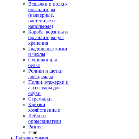
Вешалки и полки-
органайзеры
(надверные,
настенные и
напольные)
Короба, корзины и
органайзеры для
хранения
Гладильные доски
и чехлы
Сушилки для
белья
Ролики и щетки
для одежды
Полки, этажерки и
аксессуары для
обуви
Стремянки
Крючки
хозяйственные
Лейки и
опрыскиватели
Разное
Ещё
Бытовая химия