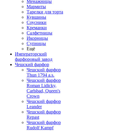
Менажницы
Мармиты
Тарелки для торта
Кувшины
Соусники
Креманки
Салфетницы
Икорницы
Супницы
Ещё
Императорский
фарфоровый завод
Чешский фарфор
Чешский фарфор
Thun 1794 a.s.
Чешский фарфор
Roman Lidicky,
Carlsbad, Queen's
Crown
Чешский фарфор
Leander
Чешский фарфор
Repast
Чешский фарфор
Rudolf Kampf