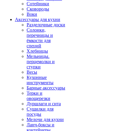
Сотейники
Сковороды
Воки
Аксессуары для кухни
Разделочные доски
Солонки,
перечницы и
ёмкости для
специй
Хлебницы
Мельницы.
перцемолки и
ступки
Весы
Кухонные
инструменты
Барные аксессуары
Терки и
овощерезки
Дуршлаги и сита
Сушилки для
посуды
Мелочи для кухни
Ланч-боксы и
контейнеры