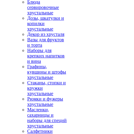
Блюда
сервировочные
хрустальные
Дозы, шкатулки и
копилки
хрустальные
Декор из хрусталя
Вазы для фруктов
и торта
Наборы для
крепких напитков
и вина
Графины,
кувшины и штофы
хрустальные
Стаканы, стопки и
кружки
хрустальные
Рюмки и фужеры
хрустальные
Масленки,
сахарницы и
наборы для специй
хрустальные
Салфетники