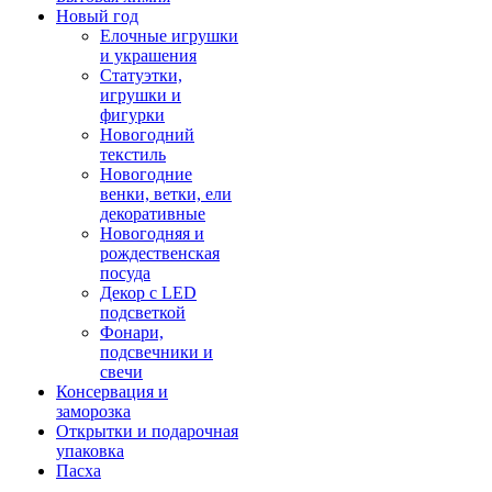
Новый год
Елочные игрушки
и украшения
Статуэтки,
игрушки и
фигурки
Новогодний
текстиль
Новогодние
венки, ветки, ели
декоративные
Новогодняя и
рождественская
посуда
Декор с LED
подсветкой
Фонари,
подсвечники и
свечи
Консервация и
заморозка
Открытки и подарочная
упаковка
Пасха