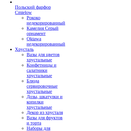
Польский фарфор
Сmielow
Рококо
недекорированный
Камелия Серый
орнамент
Oktawa
недекорированный
Хрусталь
Вазы для цветов
хрустальные
Конфетницы и
салатники
хрустальные
Блюда
сервировочные
хрустальные
Дозы, шкатулки и
копилки
хрустальные
Декор из хрусталя
Вазы для фруктов
и торта
Наборы для