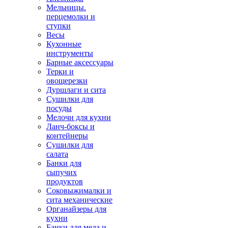
Мельницы.
перцемолки и
ступки
Весы
Кухонные
инструменты
Барные аксессуары
Терки и
овощерезки
Дуршлаги и сита
Сушилки для
посуды
Мелочи для кухни
Ланч-боксы и
контейнеры
Сушилки для
салата
Банки для
сыпучих
продуктов
Соковыжималки и
сита механические
Органайзеры для
кухни
Банки для меда и