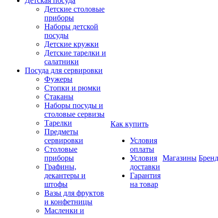
Детская посуда
Детские столовые
приборы
Наборы детской
посуды
Детские кружки
Детские тарелки и
салатники
Посуда для сервировки
Фужеры
Стопки и рюмки
Стаканы
Наборы посуды и
столовые сервизы
Тарелки
Как купить
Предметы
сервировки
Условия
Столовые
оплаты
приборы
Условия
Магазины
Брен
Графины,
доставки
декантеры и
Гарантия
штофы
на товар
Вазы для фруктов
и конфетницы
Масленки и