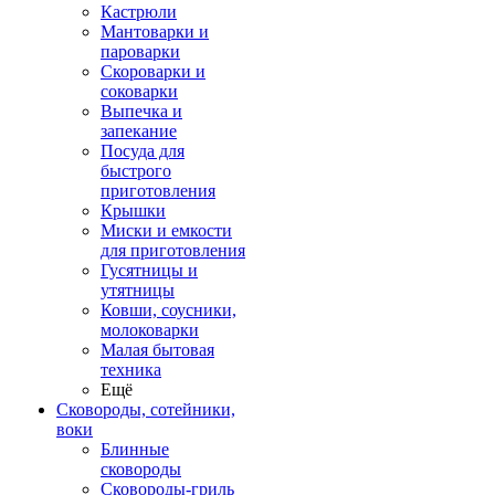
Кастрюли
Мантоварки и
пароварки
Скороварки и
соковарки
Выпечка и
запекание
Посуда для
быстрого
приготовления
Крышки
Миски и емкости
для приготовления
Гусятницы и
утятницы
Ковши, соусники,
молоковарки
Малая бытовая
техника
Ещё
Сковороды, сотейники,
воки
Блинные
сковороды
Сковороды-гриль