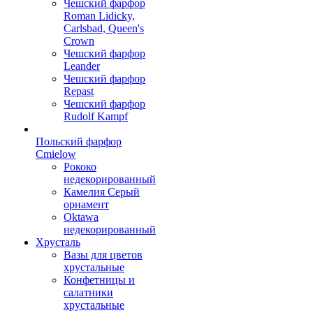
Чешский фарфор
Roman Lidicky,
Carlsbad, Queen's
Crown
Чешский фарфор
Leander
Чешский фарфор
Repast
Чешский фарфор
Rudolf Kampf
Польский фарфор
Сmielow
Рококо
недекорированный
Камелия Серый
орнамент
Oktawa
недекорированный
Хрусталь
Вазы для цветов
хрустальные
Конфетницы и
салатники
хрустальные