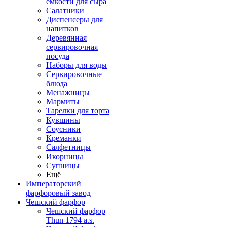
емкости для сыра
Салатники
Диспенсеры для
напитков
Деревянная
сервировочная
посуда
Наборы для воды
Сервировочные
блюда
Менажницы
Мармиты
Тарелки для торта
Кувшины
Соусники
Креманки
Салфетницы
Икорницы
Супницы
Ещё
Императорский
фарфоровый завод
Чешский фарфор
Чешский фарфор
Thun 1794 a.s.