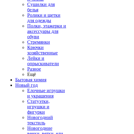
Сушилки для
белья
Ролики и щетки
для одежды
Полки, этажерки и
аксессуары для
обуви
Стремянки
Крючки
хозяйственные
Лейки и
опрыскиватели
Разное
Ещё
Бытовая химия
Новый год
Елочные игрушки
и украшения
Статуэтки,
игрушки и
фигурки
Новогодний
текстиль
Новогодние
венки, ветки, ели