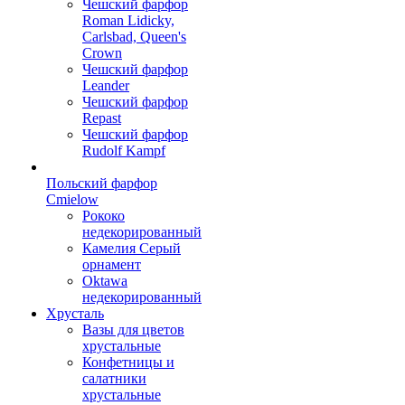
Чешский фарфор
Roman Lidicky,
Carlsbad, Queen's
Crown
Чешский фарфор
Leander
Чешский фарфор
Repast
Чешский фарфор
Rudolf Kampf
Польский фарфор
Сmielow
Рококо
недекорированный
Камелия Серый
орнамент
Oktawa
недекорированный
Хрусталь
Вазы для цветов
хрустальные
Конфетницы и
салатники
хрустальные