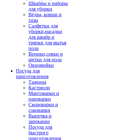
Швабры и наборы
для уборки
Вёдра, ковши и
тазы
Салфетки для
уборки,насадки
для швабр и
тряпки для мытья
пола
Веники,совки и
щетки для пола
Окномойки
Посуда для
приготовления
Тажины
Кастрюли
Мантоварки и
пароварки
Скороварки и
соковарки
Выпечка и
запекание
Посуда для
быстрого
приготовления