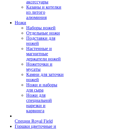
аксессуары
Казаны и котелки
из литого
алюминия
Ножи
Наборы ножей
Отдельные ножи
Подставки для
ножей
Настенные и
магнитные
держатели ножей
Ножеточки и
мусаты
Камни для заточки
ножей
Ножи и наборы
для сыра
Ножи для
специальной
нарезки и
карвинга
Специи Royal Field
Горшки цветочные и