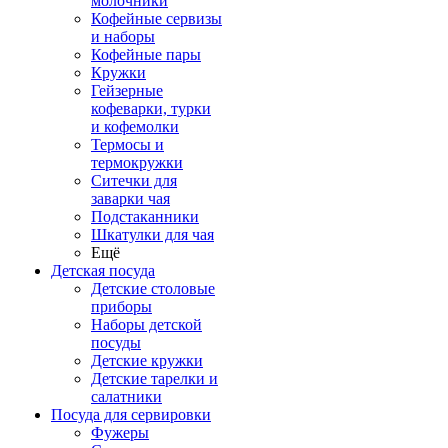
молочники
Кофейные сервизы
и наборы
Кофейные пары
Кружки
Гейзерные
кофеварки, турки
и кофемолки
Термосы и
термокружки
Ситечки для
заварки чая
Подстаканники
Шкатулки для чая
Ещё
Детская посуда
Детские столовые
приборы
Наборы детской
посуды
Детские кружки
Детские тарелки и
салатники
Посуда для сервировки
Фужеры