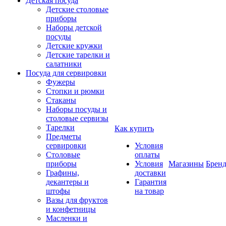
Детская посуда
Детские столовые
приборы
Наборы детской
посуды
Детские кружки
Детские тарелки и
салатники
Посуда для сервировки
Фужеры
Стопки и рюмки
Стаканы
Наборы посуды и
столовые сервизы
Тарелки
Как купить
Предметы
сервировки
Условия
Столовые
оплаты
приборы
Условия
Магазины
Брен
Графины,
доставки
декантеры и
Гарантия
штофы
на товар
Вазы для фруктов
и конфетницы
Масленки и