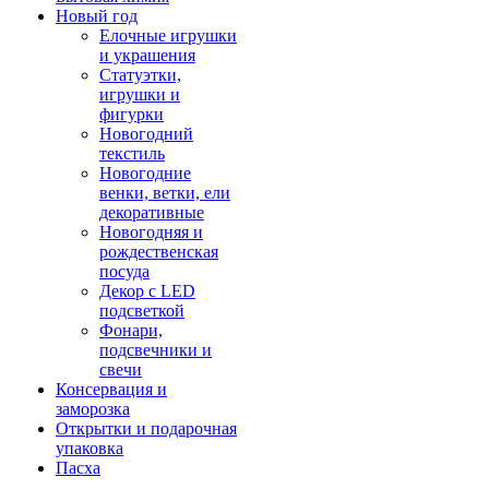
Новый год
Елочные игрушки
и украшения
Статуэтки,
игрушки и
фигурки
Новогодний
текстиль
Новогодние
венки, ветки, ели
декоративные
Новогодняя и
рождественская
посуда
Декор с LED
подсветкой
Фонари,
подсвечники и
свечи
Консервация и
заморозка
Открытки и подарочная
упаковка
Пасха