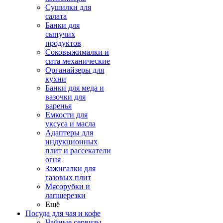
Сушилки для
салата
Банки для
сыпучих
продуктов
Соковыжималки и
сита механические
Органайзеры для
кухни
Банки для меда и
вазочки для
варенья
Емкости для
уксуса и масла
Адаптеры для
индукционных
плит и рассекатели
огня
Зажигалки для
газовых плит
Мясорубки и
лапшерезки
Ещё
Посуда для чая и кофе
Чайные сервизы