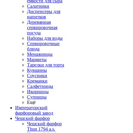
емкости для сыра
Салатники
Диспенсеры для
напитков
Деревянная
сервировочная
посуда
Наборы для воды
Сервировочные
блюда
Менажницы
Мармиты
Тарелки для торта
Кувшины
Соусники
Креманки
Салфетницы
Икорницы
Супницы
Ещё
Императорский
фарфоровый завод
Чешский фарфор
Чешский фарфор
Thun 1794 a.s.