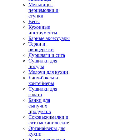
Мельницы.
перцемолки и
ступки
Весы
Кухонные
инструменты
Барные аксессуары
Терки и
овощерезки
Дуршлаги и сита
Сушилки для
посуды
Мелочи для кухни
Ланч-боксы и
контейнеры
Сушилки для
салата
Банки для
сыпучих
продуктов
Соковыжималки и
сита механические
Органайзеры для
кухни
Банки для меда и