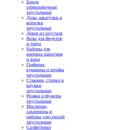
Блюда
сервировочные
хрустальные
Дозы, шкатулки и
копилки
хрустальные
Декор из хрусталя
Вазы для фруктов
и торта
Наборы для
крепких напитков
и вина
Графины,
кувшины и штофы
хрустальные
Стаканы, стопки и
кружки
хрустальные
Рюмки и фужеры
хрустальные
Масленки,
сахарницы и
наборы для специй
хрустальные
Салфетники