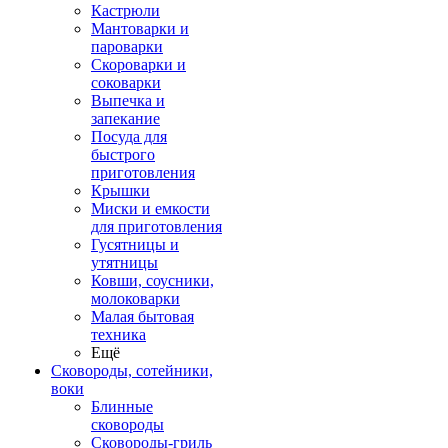
Кастрюли
Мантоварки и
пароварки
Скороварки и
соковарки
Выпечка и
запекание
Посуда для
быстрого
приготовления
Крышки
Миски и емкости
для приготовления
Гусятницы и
утятницы
Ковши, соусники,
молоковарки
Малая бытовая
техника
Ещё
Сковороды, сотейники,
воки
Блинные
сковороды
Сковороды-гриль