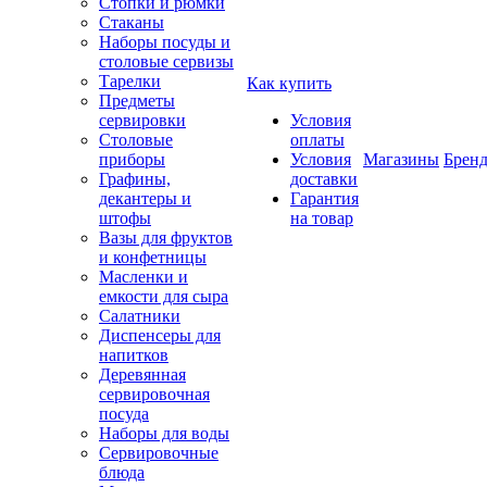
Стопки и рюмки
Стаканы
Наборы посуды и
столовые сервизы
Тарелки
Как купить
Предметы
сервировки
Условия
Столовые
оплаты
приборы
Условия
Магазины
Брен
Графины,
доставки
декантеры и
Гарантия
штофы
на товар
Вазы для фруктов
и конфетницы
Масленки и
емкости для сыра
Салатники
Диспенсеры для
напитков
Деревянная
сервировочная
посуда
Наборы для воды
Сервировочные
блюда