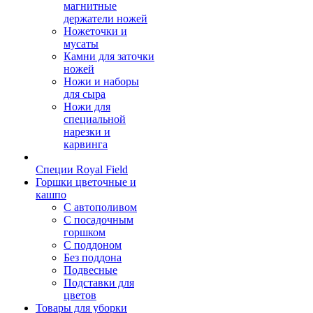
магнитные
держатели ножей
Ножеточки и
мусаты
Камни для заточки
ножей
Ножи и наборы
для сыра
Ножи для
специальной
нарезки и
карвинга
Специи Royal Field
Горшки цветочные и
кашпо
С автополивом
С посадочным
горшком
С поддоном
Без поддона
Подвесные
Подставки для
цветов
Товары для уборки