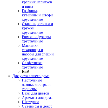
крепких напитков
и вина
Графины,
кувшины и штофы
хрустальные
Стаканы, стопки и
кружки
хрустальные
Рюмки и фужеры
хрустальные
Масленки,
сахарницы и
наборы для специй
хрустальные
Салфетники
хрустальные
Ещё
Для уюта вашего дома
Настольные
лампы, люстры и
торшеры
Вазы для цветов
Ароматы для дома
Шкатулки
Сувениры и декор