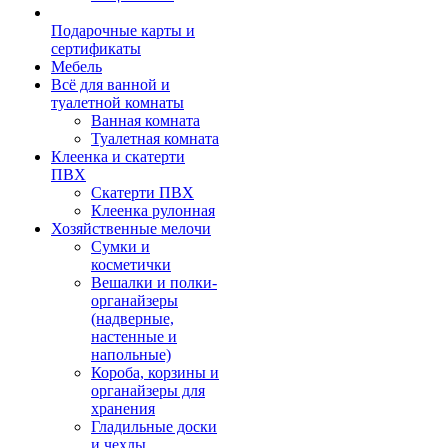
Подарочные карты и
сертификаты
Мебель
Всё для ванной и
туалетной комнаты
Ванная комната
Туалетная комната
Клеенка и скатерти
ПВХ
Скатерти ПВХ
Клеенка рулонная
Хозяйственные мелочи
Сумки и
косметички
Вешалки и полки-
органайзеры
(надверные,
настенные и
напольные)
Короба, корзины и
органайзеры для
хранения
Гладильные доски
и чехлы