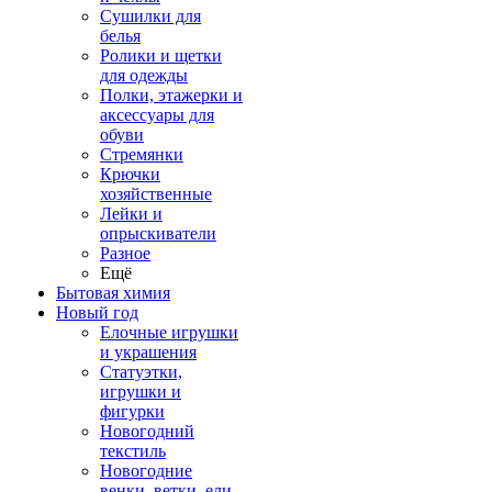
Сушилки для
белья
Ролики и щетки
для одежды
Полки, этажерки и
аксессуары для
обуви
Стремянки
Крючки
хозяйственные
Лейки и
опрыскиватели
Разное
Ещё
Бытовая химия
Новый год
Елочные игрушки
и украшения
Статуэтки,
игрушки и
фигурки
Новогодний
текстиль
Новогодние
венки, ветки, ели