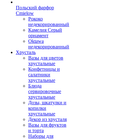
Польский фарфор
Сmielow
Рококо
недекорированный
Камелия Серый
орнамент
Oktawa
недекорированный
Хрусталь
Вазы для цветов
хрустальные
Конфетницы и
салатники
хрустальные
Блюда
сервировочные
хрустальные
Дозы, шкатулки и
копилки
хрустальные
Декор из хрусталя
Вазы для фруктов
и торта
Наборы для