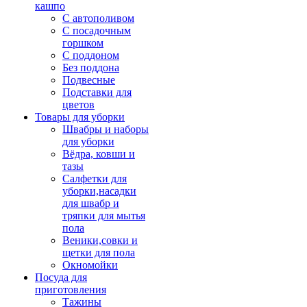
кашпо
С автополивом
С посадочным
горшком
С поддоном
Без поддона
Подвесные
Подставки для
цветов
Товары для уборки
Швабры и наборы
для уборки
Вёдра, ковши и
тазы
Салфетки для
уборки,насадки
для швабр и
тряпки для мытья
пола
Веники,совки и
щетки для пола
Окномойки
Посуда для
приготовления
Тажины