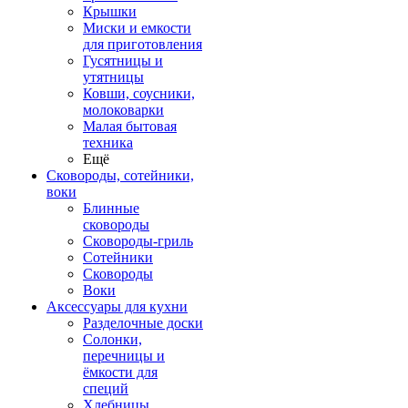
Крышки
Миски и емкости
для приготовления
Гусятницы и
утятницы
Ковши, соусники,
молоковарки
Малая бытовая
техника
Ещё
Сковороды, сотейники,
воки
Блинные
сковороды
Сковороды-гриль
Сотейники
Сковороды
Воки
Аксессуары для кухни
Разделочные доски
Солонки,
перечницы и
ёмкости для
специй
Хлебницы