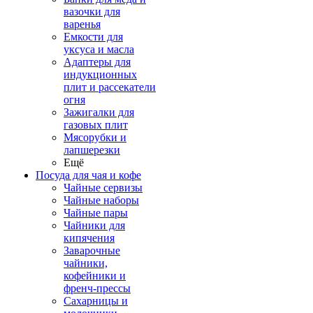
вазочки для
варенья
Емкости для
уксуса и масла
Адаптеры для
индукционных
плит и рассекатели
огня
Зажигалки для
газовых плит
Мясорубки и
лапшерезки
Ещё
Посуда для чая и кофе
Чайные сервизы
Чайные наборы
Чайные пары
Чайники для
кипячения
Заварочные
чайники,
кофейники и
френч-прессы
Сахарницы и