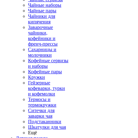
Чайные наборы
Чайные пары
Чайники для
кипячения
Заварочные
чайники,
кофейники и
френч-прессы
Сахарницы и
молочники
Кофейные сервизы
и наборы
Кофейные пары
Кружки
Гейзерные
кофеварки, турки
и кофемолки
Термосы и
термокружки
Ситечки для
заварки чая
Подстаканники
Шкатулки для чая
Ещё