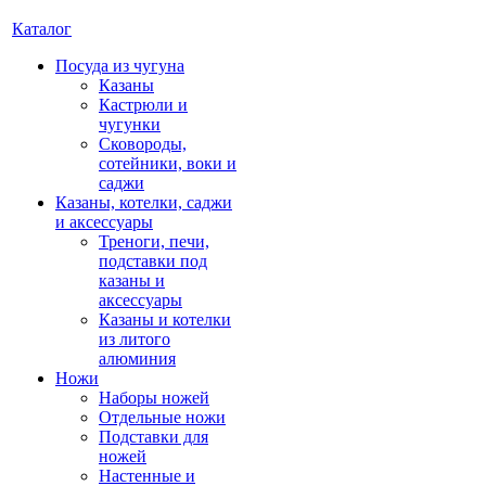
Каталог
Посуда из чугуна
Казаны
Кастрюли и
чугунки
Сковороды,
сотейники, воки и
саджи
Казаны, котелки, саджи
и аксессуары
Треноги, печи,
подставки под
казаны и
аксессуары
Казаны и котелки
из литого
алюминия
Ножи
Наборы ножей
Отдельные ножи
Подставки для
ножей
Настенные и