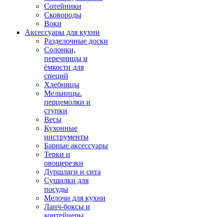
Сотейники
Сковороды
Воки
Аксессуары для кухни
Разделочные доски
Солонки,
перечницы и
ёмкости для
специй
Хлебницы
Мельницы.
перцемолки и
ступки
Весы
Кухонные
инструменты
Барные аксессуары
Терки и
овощерезки
Дуршлаги и сита
Сушилки для
посуды
Мелочи для кухни
Ланч-боксы и
контейнеры