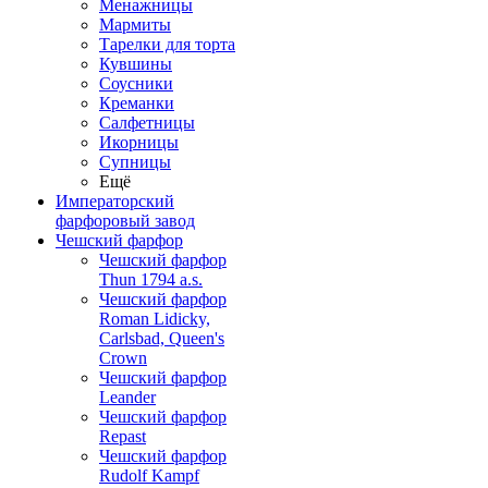
Менажницы
Мармиты
Тарелки для торта
Кувшины
Соусники
Креманки
Салфетницы
Икорницы
Супницы
Ещё
Императорский
фарфоровый завод
Чешский фарфор
Чешский фарфор
Thun 1794 a.s.
Чешский фарфор
Roman Lidicky,
Carlsbad, Queen's
Crown
Чешский фарфор
Leander
Чешский фарфор
Repast
Чешский фарфор
Rudolf Kampf