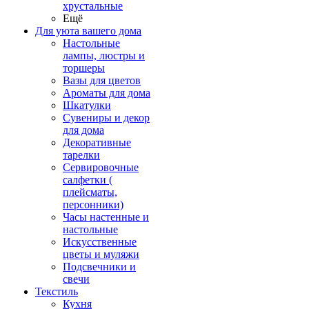
хрустальные
Ещё
Для уюта вашего дома
Настольные
лампы, люстры и
торшеры
Вазы для цветов
Ароматы для дома
Шкатулки
Сувениры и декор
для дома
Декоративные
тарелки
Сервировочные
салфетки (
плейсматы,
персонники)
Часы настенные и
настольные
Искусственные
цветы и муляжи
Подсвечники и
свечи
Текстиль
Кухня