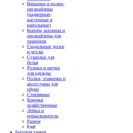
Вешалки и полки-
органайзеры
(надверные,
настенные и
напольные)
Короба, корзины и
органайзеры для
хранения
Гладильные доски
и чехлы
Сушилки для
белья
Ролики и щетки
для одежды
Полки, этажерки и
аксессуары для
обуви
Стремянки
Крючки
хозяйственные
Лейки и
опрыскиватели
Разное
Ещё
Бытовая химия