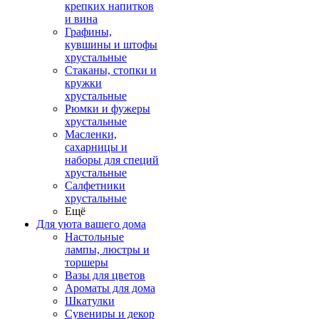
крепких напитков
и вина
Графины,
кувшины и штофы
хрустальные
Стаканы, стопки и
кружки
хрустальные
Рюмки и фужеры
хрустальные
Масленки,
сахарницы и
наборы для специй
хрустальные
Салфетники
хрустальные
Ещё
Для уюта вашего дома
Настольные
лампы, люстры и
торшеры
Вазы для цветов
Ароматы для дома
Шкатулки
Сувениры и декор