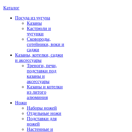
Каталог
Посуда из чугуна
Казаны
Кастрюли и
чугунки
Сковороды,
сотейники, воки и
саджи
Казаны, котелки, саджи
и аксессуары
Треноги, печи,
подставки под
казаны и
аксессуары
Казаны и котелки
из литого
алюминия
Ножи
Наборы ножей
Отдельные ножи
Подставки для
ножей
Настенные и