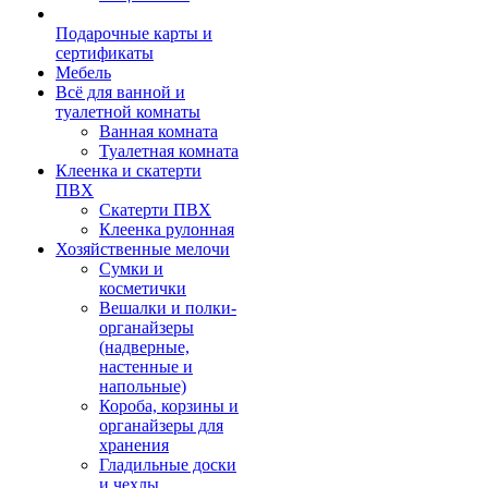
Подарочные карты и
сертификаты
Мебель
Всё для ванной и
туалетной комнаты
Ванная комната
Туалетная комната
Клеенка и скатерти
ПВХ
Скатерти ПВХ
Клеенка рулонная
Хозяйственные мелочи
Сумки и
косметички
Вешалки и полки-
органайзеры
(надверные,
настенные и
напольные)
Короба, корзины и
органайзеры для
хранения
Гладильные доски
и чехлы