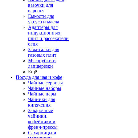
вазочки для
варенья
Емкости для
уксуса и масла
Адаптеры для
индукционных
плит и рассекатели
огня
Зажигалки для
газовых плит
Мясорубки и
лапшерезки
Ещё
Посуда для чая и кофе
Чайные сервизы
Чайные наборы
Чайные пары
Чайники для
кипячения
Заварочные
чайники,
кофейники и
френч-прессы
Сахарницы и