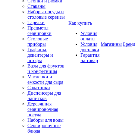
Стопки и рюмки
Стаканы
Наборы посуды и
столовые сервизы
Тарелки
Как купить
Предметы
сервировки
Условия
Столовые
оплаты
приборы
Условия
Магазины
Брен
Графины,
доставки
декантеры и
Гарантия
штофы
на товар
Вазы для фруктов
и конфетницы
Масленки и
емкости для сыра
Салатники
Диспенсеры для
напитков
Деревянная
сервировочная
посуда
Наборы для воды
Сервировочные
блюда