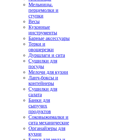
Мельницы.
перцемолки и
ступки
Весы
Кухонные
инструменты
Барные аксессуары
Терки и
овощерезки
Дуршлаги и сита
Сушилки для
посуды
Мелочи для кухни
Ланч-боксы и
контейнеры
Сушилки для
салата
Банки для
сыпучих
продуктов
Соковыжималки и
сита механические
Органайзеры для
кухни
Банки для меда и