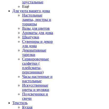
хрустальные
Ещё
Для уюта вашего дома
Настольные
лампы, люстры и
торшеры
Вазы для цветов
Ароматы для дома
Шкатулки
Сувениры и декор
для дома
Декоративные
тарелки
Сервировочные
салфетки (
плейсматы,
персонники)
Часы настенные и
настольные
Искусственные
цветы и муляжи
Подсвечники и
свечи
Текстиль
Кухня