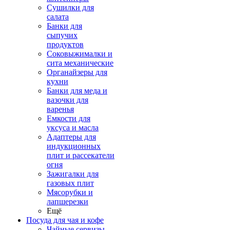
Сушилки для
салата
Банки для
сыпучих
продуктов
Соковыжималки и
сита механические
Органайзеры для
кухни
Банки для меда и
вазочки для
варенья
Емкости для
уксуса и масла
Адаптеры для
индукционных
плит и рассекатели
огня
Зажигалки для
газовых плит
Мясорубки и
лапшерезки
Ещё
Посуда для чая и кофе
Чайные сервизы