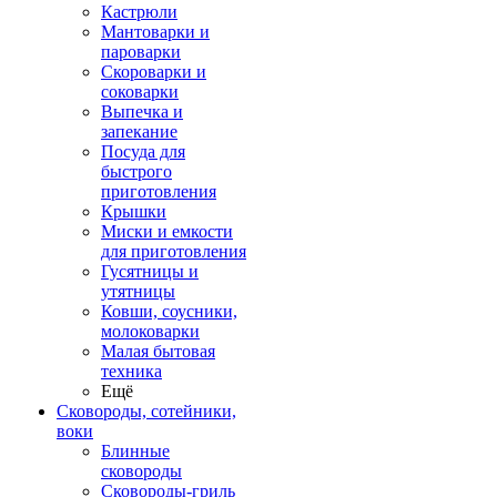
Кастрюли
Мантоварки и
пароварки
Скороварки и
соковарки
Выпечка и
запекание
Посуда для
быстрого
приготовления
Крышки
Миски и емкости
для приготовления
Гусятницы и
утятницы
Ковши, соусники,
молоковарки
Малая бытовая
техника
Ещё
Сковороды, сотейники,
воки
Блинные
сковороды
Сковороды-гриль