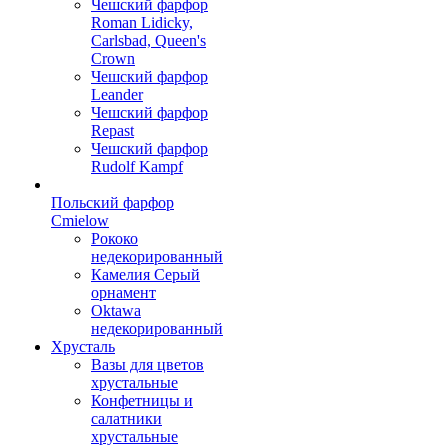
Чешский фарфор
Roman Lidicky,
Carlsbad, Queen's
Crown
Чешский фарфор
Leander
Чешский фарфор
Repast
Чешский фарфор
Rudolf Kampf
Польский фарфор
Сmielow
Рококо
недекорированный
Камелия Серый
орнамент
Oktawa
недекорированный
Хрусталь
Вазы для цветов
хрустальные
Конфетницы и
салатники
хрустальные