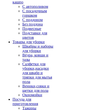
кашпо
С автополивом
С посадочным
горшком
С поддоном
Без поддона
Подвесные
Подставки для
цветов
Товары для уборки
Швабры и наборы
для уборки
Вёдра, ковши и
тазы
Салфетки для
уборки,насадки
для швабр и
тряпки для мытья
пола
Веники,совки и
щетки для пола
Окномойки
Посуда для
приготовления
Тажины