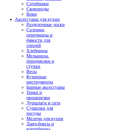
Сотейники
Сковороды
Воки
Аксессуары для кухни
Разделочные доски
Солонки,
перечницы и
ёмкости для
специй
Хлебницы
Мельницы.
перцемолки и
ступки
Весы
Кухонные
инструменты
Барные аксессуары
Терки и
овощерезки
Дуршлаги и сита
Сушилки для
посуды
Мелочи для кухни
Ланч-боксы и
контейнеры