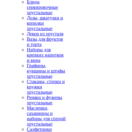
Блюда
сервировочные
хрустальные
Дозы, шкатулки и
копилки
хрустальные
Декор из хрусталя
Вазы для фруктов
и торта
Наборы для
крепких напитков
и вина
Графины,
кувшины и штофы
хрустальные
Стаканы, стопки и
кружки
хрустальные
Рюмки и фужеры
хрустальные
Масленки,
сахарницы и
наборы для специй
хрустальные
Салфетники