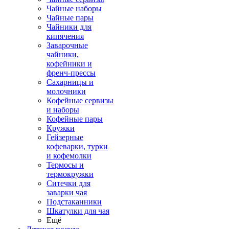
Чайные наборы
Чайные пары
Чайники для
кипячения
Заварочные
чайники,
кофейники и
френч-прессы
Сахарницы и
молочники
Кофейные сервизы
и наборы
Кофейные пары
Кружки
Гейзерные
кофеварки, турки
и кофемолки
Термосы и
термокружки
Ситечки для
заварки чая
Подстаканники
Шкатулки для чая
Ещё