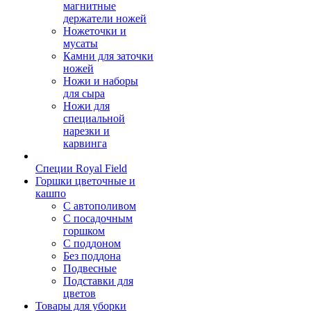
магнитные
держатели ножей
Ножеточки и
мусаты
Камни для заточки
ножей
Ножи и наборы
для сыра
Ножи для
специальной
нарезки и
карвинга
Специи Royal Field
Горшки цветочные и
кашпо
С автополивом
С посадочным
горшком
С поддоном
Без поддона
Подвесные
Подставки для
цветов
Товары для уборки