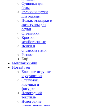
Сушилки для
белья
Ролики и щетки
для одежды
Полки, этажерки и
аксессуары для
обуви
Стремянки
Крючки
хозяйственные
Лейки и
опрыскиватели
Разное
Ещё
Бытовая химия
Новый год
Елочные игрушки
и украшения
Статуэтки,
игрушки и
фигурки
Новогодний
текстиль
Новогодние
венки, ветки, ели