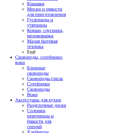
Крышки
Миски и емкости
для приготовления
Гусятницы и
утятницы
Ковши, соусники,
молоковарки
Малая бытовая
техника
Ещё
Сковороды, сотейники,
воки
Блинные
сковороды
Сковороды-гриль
Сотейники
Сковороды
Воки
Аксессуары для кухни
Разделочные доски
Солонки,
перечницы и
ёмкости для
специй
Хлебницы