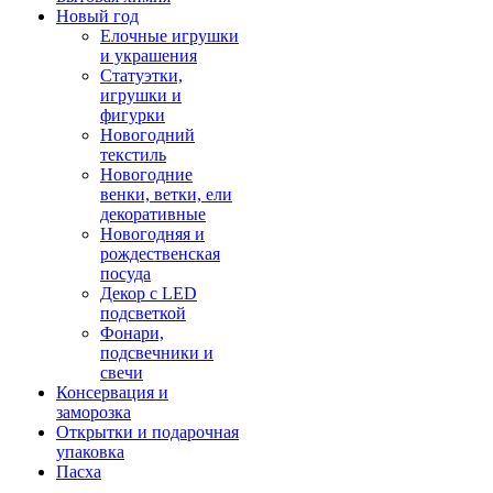
Новый год
Елочные игрушки
и украшения
Статуэтки,
игрушки и
фигурки
Новогодний
текстиль
Новогодние
венки, ветки, ели
декоративные
Новогодняя и
рождественская
посуда
Декор с LED
подсветкой
Фонари,
подсвечники и
свечи
Консервация и
заморозка
Открытки и подарочная
упаковка
Пасха