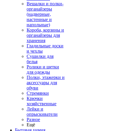
Вешалки и полки-
органайзеры
(надверные,
настенные и
напольные)
Короба, корзины и
органайзеры для
хранения
Гладильные доски
и чехлы
Сушилки для
белья
Ролики и щетки
для одежды
Полки, этажерки и
аксессуары для
обуви
Стремянки
Крючки
хозяйственные
Лейки и
опрыскиватели
Разное
Ещё
Бытовая химия