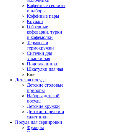
молочники
Кофейные сервизы
и наборы
Кофейные пары
Кружки
Гейзерные
кофеварки, турки
и кофемолки
Термосы и
термокружки
Ситечки для
заварки чая
Подстаканники
Шкатулки для чая
Ещё
Детская посуда
Детские столовые
приборы
Наборы детской
посуды
Детские кружки
Детские тарелки и
салатники
Посуда для сервировки
Фужеры