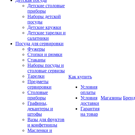
Детская посуда
Детские столовые
приборы
Наборы детской
посуды
Детские кружки
Детские тарелки и
салатники
Посуда для сервировки
Фужеры
Стопки и рюмки
Стаканы
Наборы посуды и
столовые сервизы
Тарелки
Как купить
Предметы
сервировки
Условия
Столовые
оплаты
приборы
Условия
Магазины
Брен
Графины,
доставки
декантеры и
Гарантия
штофы
на товар
Вазы для фруктов
и конфетницы
Масленки и