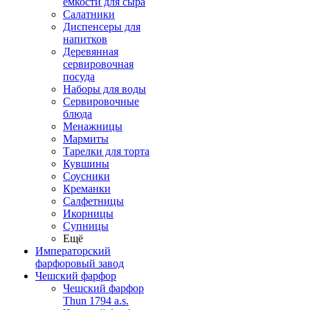
емкости для сыра
Салатники
Диспенсеры для
напитков
Деревянная
сервировочная
посуда
Наборы для воды
Сервировочные
блюда
Менажницы
Мармиты
Тарелки для торта
Кувшины
Соусники
Креманки
Салфетницы
Икорницы
Супницы
Ещё
Императорский
фарфоровый завод
Чешский фарфор
Чешский фарфор
Thun 1794 a.s.