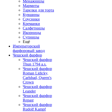
Менажницы
Мармиты
Тарелки для торта
Кувшины
Соусники
Креманки
Салфетницы
Икорницы
Супницы
Ещё
Императорский
фарфоровый завод
Чешский фарфор
Чешский фарфор
Thun 1794 a.s.
Чешский фарфор
Roman Lidicky,
Carlsbad, Queen's
Crown
Чешский фарфор
Leander
Чешский фарфор
Repast
Чешский фарфор
Rudolf Kampf