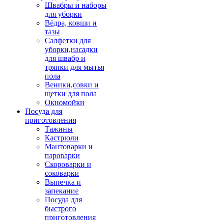
Швабры и наборы
для уборки
Вёдра, ковши и
тазы
Салфетки для
уборки,насадки
для швабр и
тряпки для мытья
пола
Веники,совки и
щетки для пола
Окномойки
Посуда для
приготовления
Тажины
Кастрюли
Мантоварки и
пароварки
Скороварки и
соковарки
Выпечка и
запекание
Посуда для
быстрого
приготовления