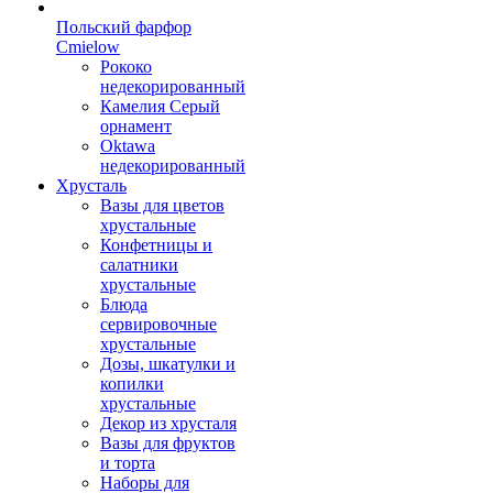
Польский фарфор
Сmielow
Рококо
недекорированный
Камелия Серый
орнамент
Oktawa
недекорированный
Хрусталь
Вазы для цветов
хрустальные
Конфетницы и
салатники
хрустальные
Блюда
сервировочные
хрустальные
Дозы, шкатулки и
копилки
хрустальные
Декор из хрусталя
Вазы для фруктов
и торта
Наборы для