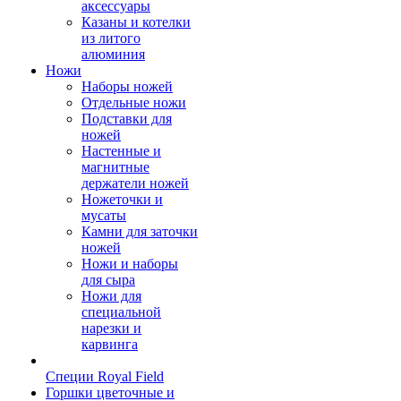
аксессуары
Казаны и котелки
из литого
алюминия
Ножи
Наборы ножей
Отдельные ножи
Подставки для
ножей
Настенные и
магнитные
держатели ножей
Ножеточки и
мусаты
Камни для заточки
ножей
Ножи и наборы
для сыра
Ножи для
специальной
нарезки и
карвинга
Специи Royal Field
Горшки цветочные и