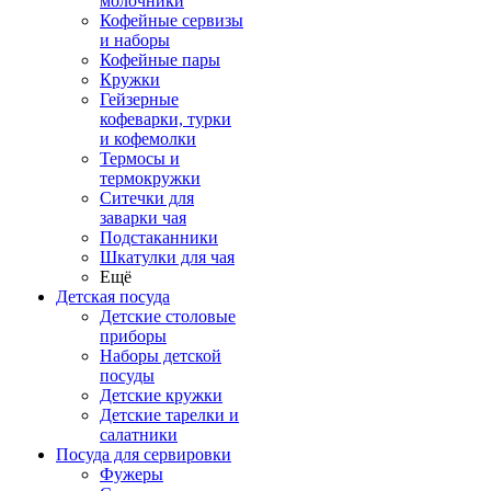
молочники
Кофейные сервизы
и наборы
Кофейные пары
Кружки
Гейзерные
кофеварки, турки
и кофемолки
Термосы и
термокружки
Ситечки для
заварки чая
Подстаканники
Шкатулки для чая
Ещё
Детская посуда
Детские столовые
приборы
Наборы детской
посуды
Детские кружки
Детские тарелки и
салатники
Посуда для сервировки
Фужеры