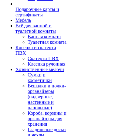
Подарочные карты и
сертификаты
Мебель
Всё для ванной и
туалетной комнаты
Ванная комната
Туалетная комната
Клеенка и скатерти
ПВХ
Скатерти ПВХ
Клеенка рулонная
Хозяйственные мелочи
Сумки и
косметички
Вешалки и полки-
органайзеры
(надверные,
настенные и
напольные)
Короба, корзины и
органайзеры для
хранения
Гладильные доски
и чехлы