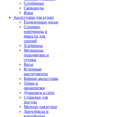
Сотейники
Сковороды
Воки
Аксессуары для кухни
Разделочные доски
Солонки,
перечницы и
ёмкости для
специй
Хлебницы
Мельницы.
перцемолки и
ступки
Весы
Кухонные
инструменты
Барные аксессуары
Терки и
овощерезки
Дуршлаги и сита
Сушилки для
посуды
Мелочи для кухни
Ланч-боксы и
контейнеры