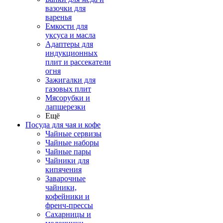
вазочки для
варенья
Емкости для
уксуса и масла
Адаптеры для
индукционных
плит и рассекатели
огня
Зажигалки для
газовых плит
Мясорубки и
лапшерезки
Ещё
Посуда для чая и кофе
Чайные сервизы
Чайные наборы
Чайные пары
Чайники для
кипячения
Заварочные
чайники,
кофейники и
френч-прессы
Сахарницы и