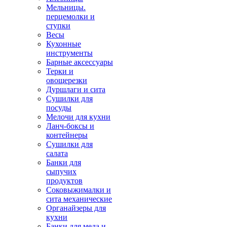
Мельницы.
перцемолки и
ступки
Весы
Кухонные
инструменты
Барные аксессуары
Терки и
овощерезки
Дуршлаги и сита
Сушилки для
посуды
Мелочи для кухни
Ланч-боксы и
контейнеры
Сушилки для
салата
Банки для
сыпучих
продуктов
Соковыжималки и
сита механические
Органайзеры для
кухни
Банки для меда и