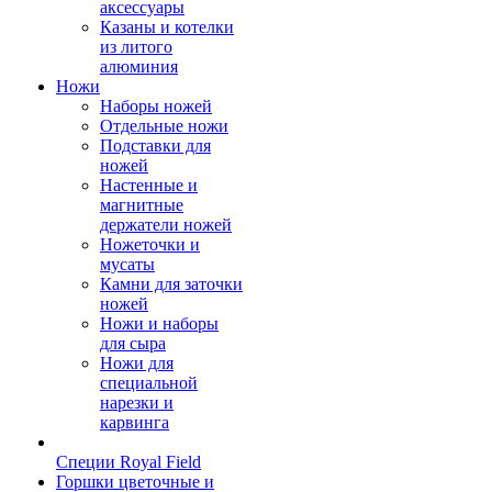
аксессуары
Казаны и котелки
из литого
алюминия
Ножи
Наборы ножей
Отдельные ножи
Подставки для
ножей
Настенные и
магнитные
держатели ножей
Ножеточки и
мусаты
Камни для заточки
ножей
Ножи и наборы
для сыра
Ножи для
специальной
нарезки и
карвинга
Специи Royal Field
Горшки цветочные и