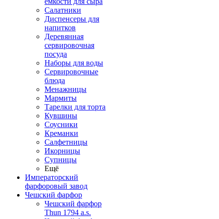
емкости для сыра
Салатники
Диспенсеры для
напитков
Деревянная
сервировочная
посуда
Наборы для воды
Сервировочные
блюда
Менажницы
Мармиты
Тарелки для торта
Кувшины
Соусники
Креманки
Салфетницы
Икорницы
Супницы
Ещё
Императорский
фарфоровый завод
Чешский фарфор
Чешский фарфор
Thun 1794 a.s.