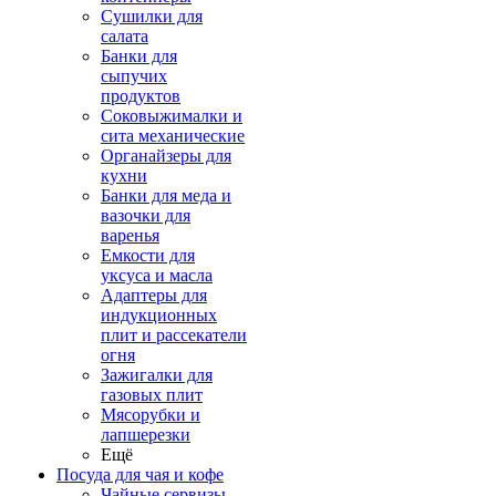
Сушилки для
салата
Банки для
сыпучих
продуктов
Соковыжималки и
сита механические
Органайзеры для
кухни
Банки для меда и
вазочки для
варенья
Емкости для
уксуса и масла
Адаптеры для
индукционных
плит и рассекатели
огня
Зажигалки для
газовых плит
Мясорубки и
лапшерезки
Ещё
Посуда для чая и кофе
Чайные сервизы