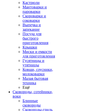
Кастрюли
Мантоварки и
пароварки
Скороварки и
соковарки
Выпечка и
запекание
Посуда для
быстрого
приготовления
Крышки
Миски и емкости
для приготовления
Гусятницы и
утятницы
Ковши, соусники,
молоковарки
Малая бытовая
техника
Ещё
Сковороды, сотейники,
воки
Блинные
сковороды
Сковороды-гриль