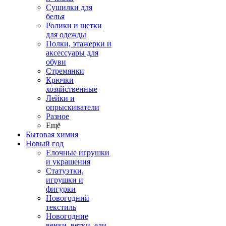
Сушилки для
белья
Ролики и щетки
для одежды
Полки, этажерки и
аксессуары для
обуви
Стремянки
Крючки
хозяйственные
Лейки и
опрыскиватели
Разное
Ещё
Бытовая химия
Новый год
Елочные игрушки
и украшения
Статуэтки,
игрушки и
фигурки
Новогодний
текстиль
Новогодние
венки, ветки, ели