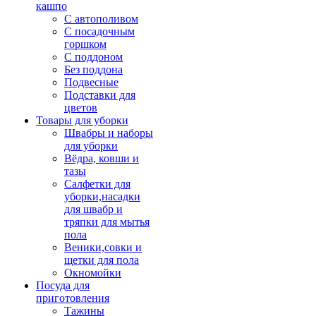
кашпо
С автополивом
С посадочным
горшком
С поддоном
Без поддона
Подвесные
Подставки для
цветов
Товары для уборки
Швабры и наборы
для уборки
Вёдра, ковши и
тазы
Салфетки для
уборки,насадки
для швабр и
тряпки для мытья
пола
Веники,совки и
щетки для пола
Окномойки
Посуда для
приготовления
Тажины