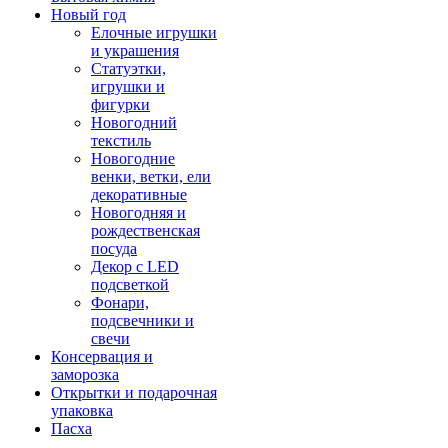
Новый год
Елочные игрушки
и украшения
Статуэтки,
игрушки и
фигурки
Новогодний
текстиль
Новогодние
венки, ветки, ели
декоративные
Новогодняя и
рождественская
посуда
Декор с LED
подсветкой
Фонари,
подсвечники и
свечи
Консервация и
заморозка
Открытки и подарочная
упаковка
Пасха