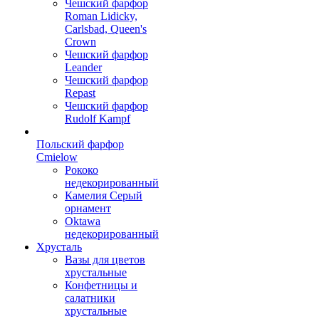
Чешский фарфор
Roman Lidicky,
Carlsbad, Queen's
Crown
Чешский фарфор
Leander
Чешский фарфор
Repast
Чешский фарфор
Rudolf Kampf
Польский фарфор
Сmielow
Рококо
недекорированный
Камелия Серый
орнамент
Oktawa
недекорированный
Хрусталь
Вазы для цветов
хрустальные
Конфетницы и
салатники
хрустальные