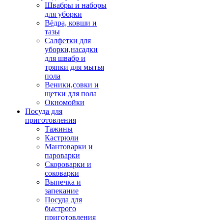
Швабры и наборы
для уборки
Вёдра, ковши и
тазы
Салфетки для
уборки,насадки
для швабр и
тряпки для мытья
пола
Веники,совки и
щетки для пола
Окномойки
Посуда для
приготовления
Тажины
Кастрюли
Мантоварки и
пароварки
Скороварки и
соковарки
Выпечка и
запекание
Посуда для
быстрого
приготовления