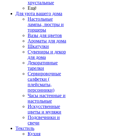
хрустальные
Ещё
Для уюта вашего дома
Настольные
лампы, люстры и
торшеры
Вазы для цветов
Ароматы для дома
Шкатулки
Сувениры и декор
для дома
Декоративные
тарелки
Сервировочные
салфетки (
плейсматы,
персонники)
Часы настенные и
настольные
Искусственные
цветы и муляжи
Подсвечники и
свечи
Текстиль
Кухня