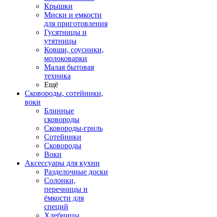
Крышки
Миски и емкости
для приготовления
Гусятницы и
утятницы
Ковши, соусники,
молоковарки
Малая бытовая
техника
Ещё
Сковороды, сотейники,
воки
Блинные
сковороды
Сковороды-гриль
Сотейники
Сковороды
Воки
Аксессуары для кухни
Разделочные доски
Солонки,
перечницы и
ёмкости для
специй
Хлебницы