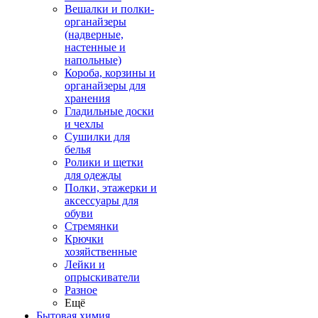
Вешалки и полки-
органайзеры
(надверные,
настенные и
напольные)
Короба, корзины и
органайзеры для
хранения
Гладильные доски
и чехлы
Сушилки для
белья
Ролики и щетки
для одежды
Полки, этажерки и
аксессуары для
обуви
Стремянки
Крючки
хозяйственные
Лейки и
опрыскиватели
Разное
Ещё
Бытовая химия