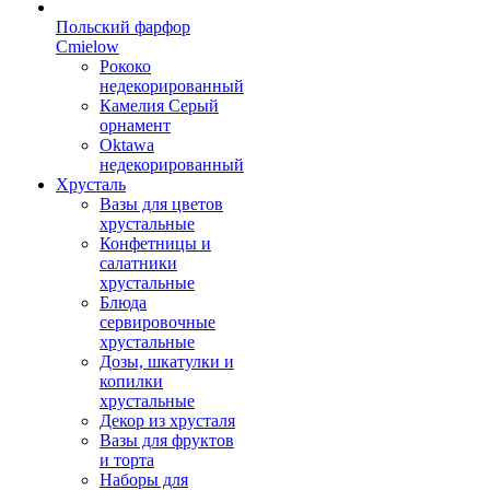
Польский фарфор
Сmielow
Рококо
недекорированный
Камелия Серый
орнамент
Oktawa
недекорированный
Хрусталь
Вазы для цветов
хрустальные
Конфетницы и
салатники
хрустальные
Блюда
сервировочные
хрустальные
Дозы, шкатулки и
копилки
хрустальные
Декор из хрусталя
Вазы для фруктов
и торта
Наборы для