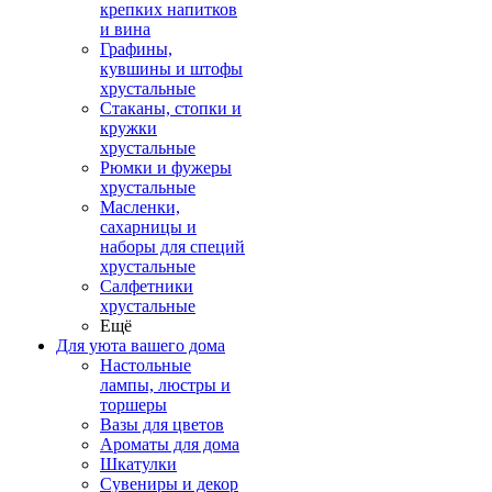
крепких напитков
и вина
Графины,
кувшины и штофы
хрустальные
Стаканы, стопки и
кружки
хрустальные
Рюмки и фужеры
хрустальные
Масленки,
сахарницы и
наборы для специй
хрустальные
Салфетники
хрустальные
Ещё
Для уюта вашего дома
Настольные
лампы, люстры и
торшеры
Вазы для цветов
Ароматы для дома
Шкатулки
Сувениры и декор