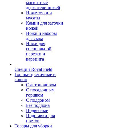
магнитные
держатели ножей
Ножеточки и
мусаты
Камни для заточки
ножей
Ножи и наборы
для сыра
Ножи для
специальной
нарезки и
карвинга
Специи Royal Field
Горшки цветочные и
кашпо
С автополивом
С посадочным
горшком
С поддоном
Без поддона
Подвесные
Подставки для
цветов
Товары для уборки