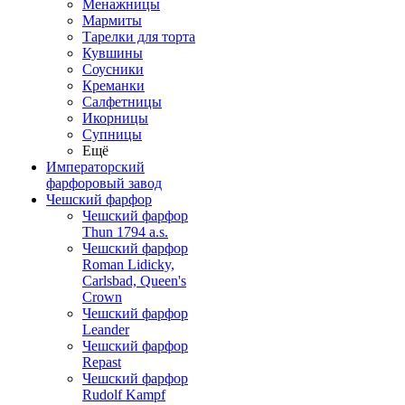
Менажницы
Мармиты
Тарелки для торта
Кувшины
Соусники
Креманки
Салфетницы
Икорницы
Супницы
Ещё
Императорский
фарфоровый завод
Чешский фарфор
Чешский фарфор
Thun 1794 a.s.
Чешский фарфор
Roman Lidicky,
Carlsbad, Queen's
Crown
Чешский фарфор
Leander
Чешский фарфор
Repast
Чешский фарфор
Rudolf Kampf