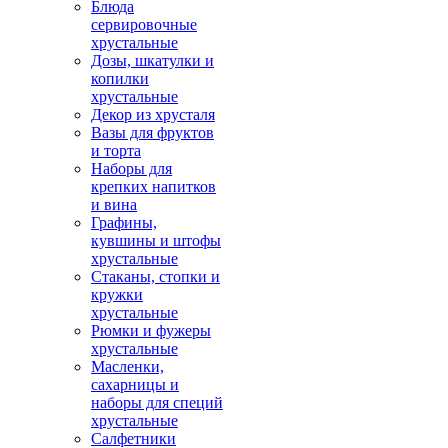
Блюда
сервировочные
хрустальные
Дозы, шкатулки и
копилки
хрустальные
Декор из хрусталя
Вазы для фруктов
и торта
Наборы для
крепких напитков
и вина
Графины,
кувшины и штофы
хрустальные
Стаканы, стопки и
кружки
хрустальные
Рюмки и фужеры
хрустальные
Масленки,
сахарницы и
наборы для специй
хрустальные
Салфетники