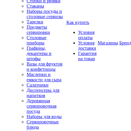
Стопки и рюмки
Стаканы
Наборы посуды и
столовые сервизы
Тарелки
Как купить
Предметы
сервировки
Условия
Столовые
оплаты
приборы
Условия
Магазины
Брен
Графины,
доставки
декантеры и
Гарантия
штофы
на товар
Вазы для фруктов
и конфетницы
Масленки и
емкости для сыра
Салатники
Диспенсеры для
напитков
Деревянная
сервировочная
посуда
Наборы для воды
Сервировочные
блюда