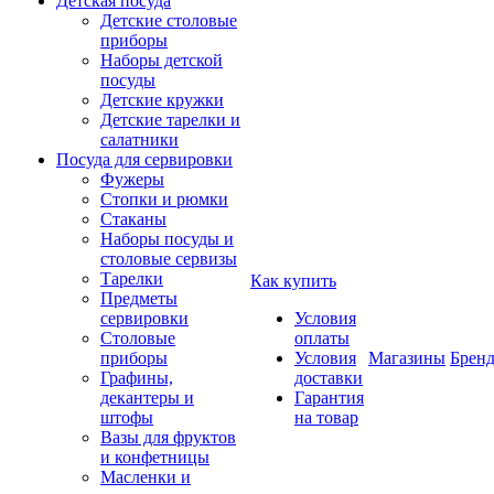
Детская посуда
Детские столовые
приборы
Наборы детской
посуды
Детские кружки
Детские тарелки и
салатники
Посуда для сервировки
Фужеры
Стопки и рюмки
Стаканы
Наборы посуды и
столовые сервизы
Тарелки
Как купить
Предметы
сервировки
Условия
Столовые
оплаты
приборы
Условия
Магазины
Брен
Графины,
доставки
декантеры и
Гарантия
штофы
на товар
Вазы для фруктов
и конфетницы
Масленки и