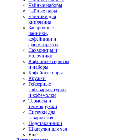
Чайные наборы
Чайные пары
Чайники для
кипячения
Заварочные
чайники,
кофейники и
френч-прессы
Сахарницы и
молочники
Кофейные сервизы
и наборы
Кофейные пары
Кружки
Гейзерные
кофеварки, турки
и кофемолки
Термосы и
термокружки
Ситечки для
заварки чая
Подстаканники
Шкатулки для чая
Ещё