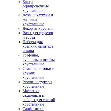
Блюда
сервировочные
хрустальные
Дозы, шкатулки и
копилки
хрустальные
Декор из хрусталя
Вазы для фруктов
и торта
Наборы для
крепких напитков
и вина
Графины,
кувшины и штофы
хрустальные
Стаканы, стопки и
кружки
хрустальные
Рюмки и фужеры
хрустальные
Масленки,
сахарницы и
наборы для специй
хрустальные
Салфетники