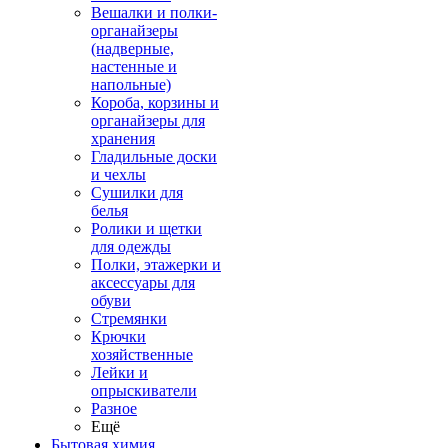
Вешалки и полки-
органайзеры
(надверные,
настенные и
напольные)
Короба, корзины и
органайзеры для
хранения
Гладильные доски
и чехлы
Сушилки для
белья
Ролики и щетки
для одежды
Полки, этажерки и
аксессуары для
обуви
Стремянки
Крючки
хозяйственные
Лейки и
опрыскиватели
Разное
Ещё
Бытовая химия