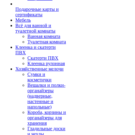
Подарочные карты и
сертификаты
Мебель
Всё для ванной и
туалетной комнаты
Ванная комната
Туалетная комната
Клеенка и скатерти
ПВХ
Скатерти ПВХ
Клеенка рулонная
Хозяйственные мелочи
Сумки и
косметички
Вешалки и полки-
органайзеры
(надверные,
настенные и
напольные)
Короба, корзины и
органайзеры для
хранения
Гладильные доски
и чехлы