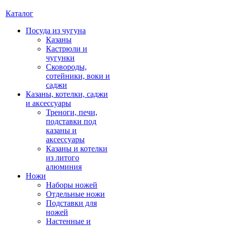
Каталог
Посуда из чугуна
Казаны
Кастрюли и
чугунки
Сковороды,
сотейники, воки и
саджи
Казаны, котелки, саджи
и аксессуары
Треноги, печи,
подставки под
казаны и
аксессуары
Казаны и котелки
из литого
алюминия
Ножи
Наборы ножей
Отдельные ножи
Подставки для
ножей
Настенные и