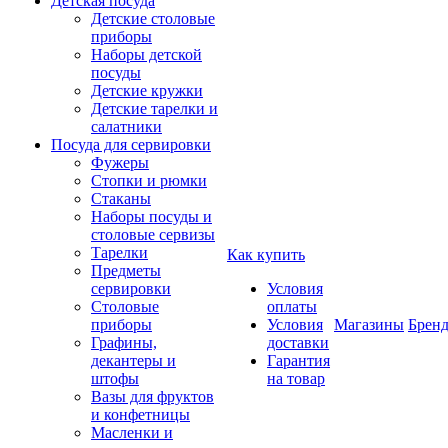
Детская посуда
Детские столовые
приборы
Наборы детской
посуды
Детские кружки
Детские тарелки и
салатники
Посуда для сервировки
Фужеры
Стопки и рюмки
Стаканы
Наборы посуды и
столовые сервизы
Тарелки
Как купить
Предметы
сервировки
Условия
Столовые
оплаты
приборы
Условия
Магазины
Брен
Графины,
доставки
декантеры и
Гарантия
штофы
на товар
Вазы для фруктов
и конфетницы
Масленки и