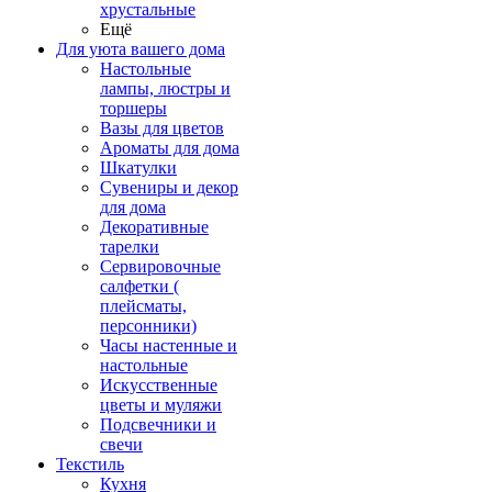
хрустальные
Ещё
Для уюта вашего дома
Настольные
лампы, люстры и
торшеры
Вазы для цветов
Ароматы для дома
Шкатулки
Сувениры и декор
для дома
Декоративные
тарелки
Сервировочные
салфетки (
плейсматы,
персонники)
Часы настенные и
настольные
Искусственные
цветы и муляжи
Подсвечники и
свечи
Текстиль
Кухня