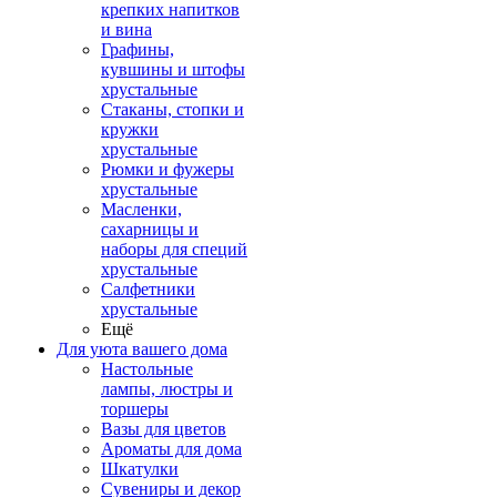
крепких напитков
и вина
Графины,
кувшины и штофы
хрустальные
Стаканы, стопки и
кружки
хрустальные
Рюмки и фужеры
хрустальные
Масленки,
сахарницы и
наборы для специй
хрустальные
Салфетники
хрустальные
Ещё
Для уюта вашего дома
Настольные
лампы, люстры и
торшеры
Вазы для цветов
Ароматы для дома
Шкатулки
Сувениры и декор