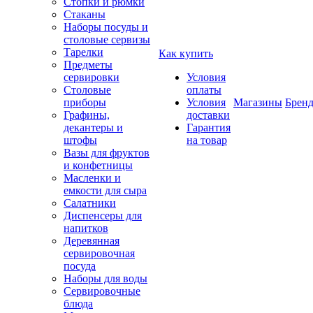
Стопки и рюмки
Стаканы
Наборы посуды и
столовые сервизы
Тарелки
Как купить
Предметы
сервировки
Условия
Столовые
оплаты
приборы
Условия
Магазины
Брен
Графины,
доставки
декантеры и
Гарантия
штофы
на товар
Вазы для фруктов
и конфетницы
Масленки и
емкости для сыра
Салатники
Диспенсеры для
напитков
Деревянная
сервировочная
посуда
Наборы для воды
Сервировочные
блюда