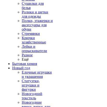
Сушилки для
белья
Ролики и щетки
для одежды
Полки, этажерки и
аксессуары для
обуви
Стремянки
Крючки
хозяйственные
Лейки и
опрыскиватели
Разное
Ещё
Бытовая химия
Новый год
Елочные игрушки
и украшения
Статуэтки,
игрушки и
фигурки
Новогодний
текстиль
Новогодние
венки, ветки, ели