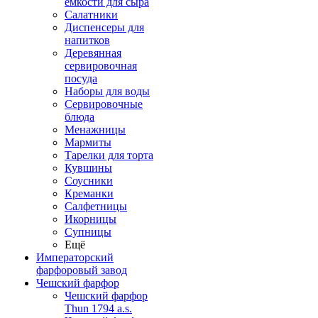
емкости для сыра
Салатники
Диспенсеры для
напитков
Деревянная
сервировочная
посуда
Наборы для воды
Сервировочные
блюда
Менажницы
Мармиты
Тарелки для торта
Кувшины
Соусники
Креманки
Салфетницы
Икорницы
Супницы
Ещё
Императорский
фарфоровый завод
Чешский фарфор
Чешский фарфор
Thun 1794 a.s.