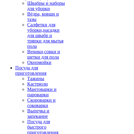
Швабры и наборы
для уборки
Вёдра, ковши и
тазы
Салфетки для
уборки,насадки
для швабр и
тряпки для мытья
пола
Веники,совки и
щетки для пола
Окномойки
Посуда для
приготовления
Тажины
Кастрюли
Мантоварки и
пароварки
Скороварки и
соковарки
Выпечка и
запекание
Посуда для
быстрого
приготовления