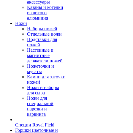
аксессуары
Казаны и котелки
из литого
алюминия
Ножи
Наборы ножей
Отдельные ножи
Подставки для
ножей
Настенные и
магнитные
держатели ножей
Ножеточки и
мусаты
Камни для заточки
ножей
Ножи и наборы
для сыра
Ножи для
специальной
нарезки и
карвинга
Специи Royal Field
Горшки цветочные и