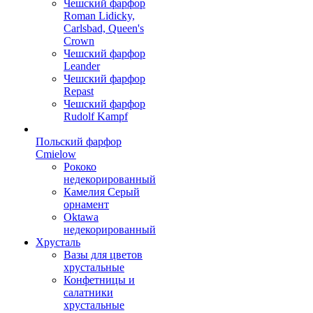
Чешский фарфор
Roman Lidicky,
Carlsbad, Queen's
Crown
Чешский фарфор
Leander
Чешский фарфор
Repast
Чешский фарфор
Rudolf Kampf
Польский фарфор
Сmielow
Рококо
недекорированный
Камелия Серый
орнамент
Oktawa
недекорированный
Хрусталь
Вазы для цветов
хрустальные
Конфетницы и
салатники
хрустальные