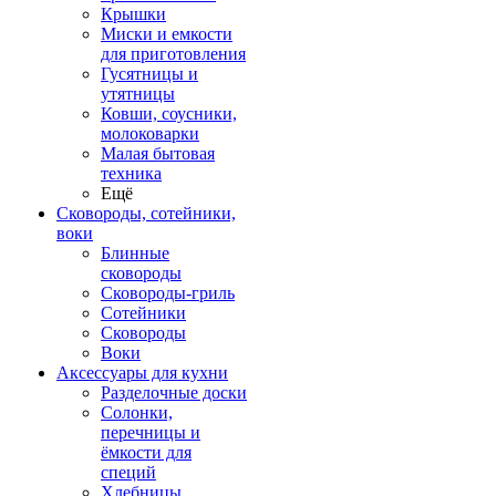
Крышки
Миски и емкости
для приготовления
Гусятницы и
утятницы
Ковши, соусники,
молоковарки
Малая бытовая
техника
Ещё
Сковороды, сотейники,
воки
Блинные
сковороды
Сковороды-гриль
Сотейники
Сковороды
Воки
Аксессуары для кухни
Разделочные доски
Солонки,
перечницы и
ёмкости для
специй
Хлебницы