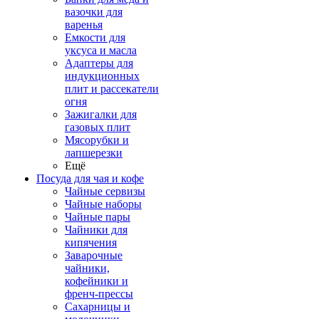
вазочки для
варенья
Емкости для
уксуса и масла
Адаптеры для
индукционных
плит и рассекатели
огня
Зажигалки для
газовых плит
Мясорубки и
лапшерезки
Ещё
Посуда для чая и кофе
Чайные сервизы
Чайные наборы
Чайные пары
Чайники для
кипячения
Заварочные
чайники,
кофейники и
френч-прессы
Сахарницы и