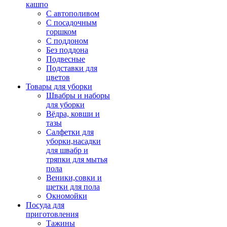
кашпо
С автополивом
С посадочным
горшком
С поддоном
Без поддона
Подвесные
Подставки для
цветов
Товары для уборки
Швабры и наборы
для уборки
Вёдра, ковши и
тазы
Салфетки для
уборки,насадки
для швабр и
тряпки для мытья
пола
Веники,совки и
щетки для пола
Окномойки
Посуда для
приготовления
Тажины