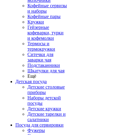
молочники
Кофейные сервизы
и наборы
Кофейные пары
Кружки
Гейзерные
кофеварки, турки
и кофемолки
Термосы и
термокружки
Ситечки для
заварки чая
Подстаканники
Шкатулки для чая
Ещё
Детская посуда
Детские столовые
приборы
Наборы детской
посуды
Детские кружки
Детские тарелки и
салатники
Посуда для сервировки
Фужеры