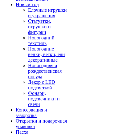
Новый год
Елочные игрушки
и украшения
Статуэтки,
игрушки и
фигурки
Новогодний
текстиль
Новогодние
венки, ветки, ели
декоративные
Новогодняя и
рождественская
посуда
Декор с LED
подсветкой
Фонари,
подсвечники и
свечи
Консервация и
заморозка
Открытки и подарочная
упаковка
Пасха