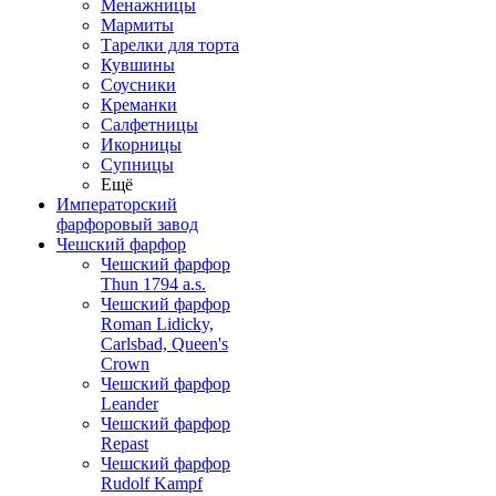
Менажницы
Мармиты
Тарелки для торта
Кувшины
Соусники
Креманки
Салфетницы
Икорницы
Супницы
Ещё
Императорский
фарфоровый завод
Чешский фарфор
Чешский фарфор
Thun 1794 a.s.
Чешский фарфор
Roman Lidicky,
Carlsbad, Queen's
Crown
Чешский фарфор
Leander
Чешский фарфор
Repast
Чешский фарфор
Rudolf Kampf