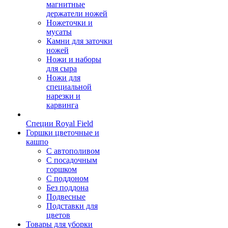
магнитные
держатели ножей
Ножеточки и
мусаты
Камни для заточки
ножей
Ножи и наборы
для сыра
Ножи для
специальной
нарезки и
карвинга
Специи Royal Field
Горшки цветочные и
кашпо
С автополивом
С посадочным
горшком
С поддоном
Без поддона
Подвесные
Подставки для
цветов
Товары для уборки