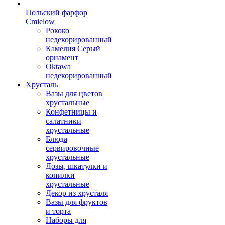
Польский фарфор
Сmielow
Рококо
недекорированный
Камелия Серый
орнамент
Oktawa
недекорированный
Хрусталь
Вазы для цветов
хрустальные
Конфетницы и
салатники
хрустальные
Блюда
сервировочные
хрустальные
Дозы, шкатулки и
копилки
хрустальные
Декор из хрусталя
Вазы для фруктов
и торта
Наборы для