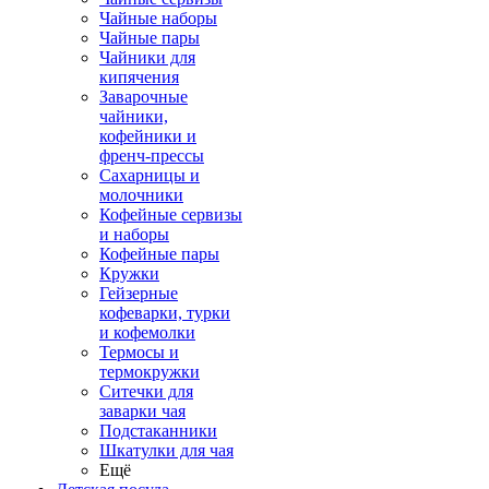
Чайные наборы
Чайные пары
Чайники для
кипячения
Заварочные
чайники,
кофейники и
френч-прессы
Сахарницы и
молочники
Кофейные сервизы
и наборы
Кофейные пары
Кружки
Гейзерные
кофеварки, турки
и кофемолки
Термосы и
термокружки
Ситечки для
заварки чая
Подстаканники
Шкатулки для чая
Ещё