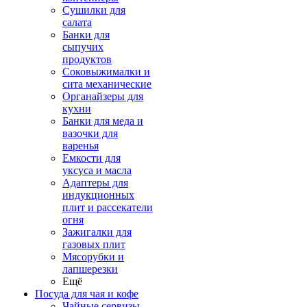
Сушилки для
салата
Банки для
сыпучих
продуктов
Соковыжималки и
сита механические
Органайзеры для
кухни
Банки для меда и
вазочки для
варенья
Емкости для
уксуса и масла
Адаптеры для
индукционных
плит и рассекатели
огня
Зажигалки для
газовых плит
Мясорубки и
лапшерезки
Ещё
Посуда для чая и кофе
Чайные сервизы