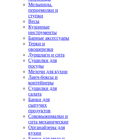
Мельницы.
перцемолки и
ступки
Весы
Кухонные
инструменты
Барные аксессуары
Терки и
овощерезки
Дуршлаги и сита
Сушилки для
посуды
Мелочи для кухни
Ланч-боксы и
контейнеры
Сушилки для
салата
Банки для
сыпучих
продуктов
Соковыжималки и
сита механические
Органайзеры для
кухни
Банки для меда и