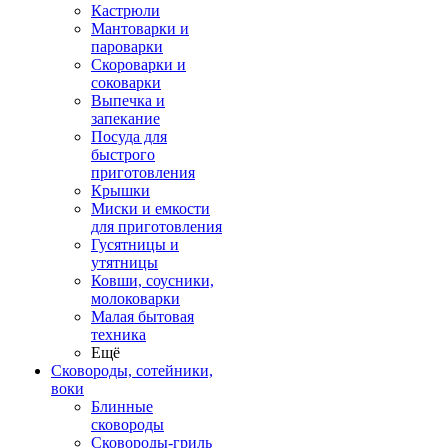
Кастрюли
Мантоварки и
пароварки
Скороварки и
соковарки
Выпечка и
запекание
Посуда для
быстрого
приготовления
Крышки
Миски и емкости
для приготовления
Гусятницы и
утятницы
Ковши, соусники,
молоковарки
Малая бытовая
техника
Ещё
Сковороды, сотейники,
воки
Блинные
сковороды
Сковороды-гриль