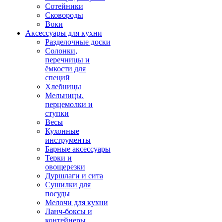
Сотейники
Сковороды
Воки
Аксессуары для кухни
Разделочные доски
Солонки,
перечницы и
ёмкости для
специй
Хлебницы
Мельницы.
перцемолки и
ступки
Весы
Кухонные
инструменты
Барные аксессуары
Терки и
овощерезки
Дуршлаги и сита
Сушилки для
посуды
Мелочи для кухни
Ланч-боксы и
контейнеры