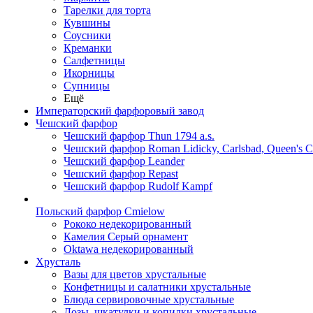
Тарелки для торта
Кувшины
Соусники
Креманки
Салфетницы
Икорницы
Супницы
Ещё
Императорский фарфоровый завод
Чешский фарфор
Чешский фарфор Thun 1794 a.s.
Чешский фарфор Roman Lidicky, Carlsbad, Queen's 
Чешский фарфор Leander
Чешский фарфор Repast
Чешский фарфор Rudolf Kampf
Польский фарфор Сmielow
Рококо недекорированный
Камелия Серый орнамент
Oktawa недекорированный
Хрусталь
Вазы для цветов хрустальные
Конфетницы и салатники хрустальные
Блюда сервировочные хрустальные
Дозы, шкатулки и копилки хрустальные