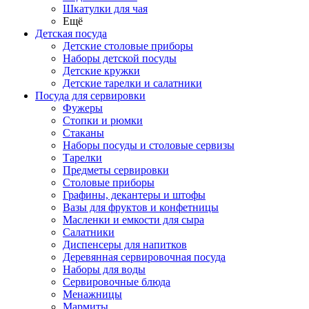
Шкатулки для чая
Ещё
Детская посуда
Детские столовые приборы
Наборы детской посуды
Детские кружки
Детские тарелки и салатники
Посуда для сервировки
Фужеры
Стопки и рюмки
Стаканы
Наборы посуды и столовые сервизы
Тарелки
Предметы сервировки
Столовые приборы
Графины, декантеры и штофы
Вазы для фруктов и конфетницы
Масленки и емкости для сыра
Салатники
Диспенсеры для напитков
Деревянная сервировочная посуда
Наборы для воды
Сервировочные блюда
Менажницы
Мармиты