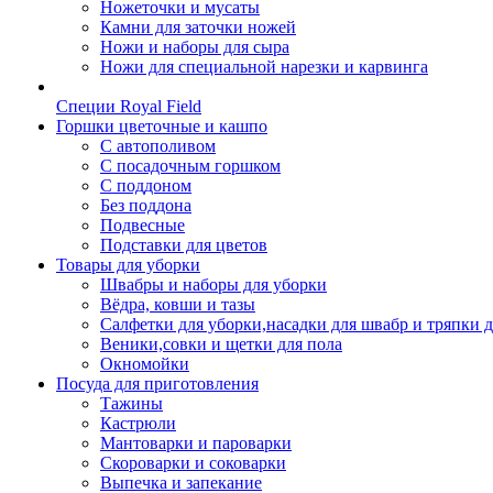
Ножеточки и мусаты
Камни для заточки ножей
Ножи и наборы для сыра
Ножи для специальной нарезки и карвинга
Специи Royal Field
Горшки цветочные и кашпо
С автополивом
С посадочным горшком
С поддоном
Без поддона
Подвесные
Подставки для цветов
Товары для уборки
Швабры и наборы для уборки
Вёдра, ковши и тазы
Салфетки для уборки,насадки для швабр и тряпки 
Веники,совки и щетки для пола
Окномойки
Посуда для приготовления
Тажины
Кастрюли
Мантоварки и пароварки
Скороварки и соковарки
Выпечка и запекание