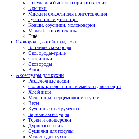
Посуда для быстрого приготовления
Крышки
Миски и емкости для приготовления
Гусятницы и утятницы
Ковши, соусники, молоковарки
Малая бытовая техника
Ещё
Сковороды, сотейники, воки
Блинные сковороды
Сковороды-гриль
Сотейники
Сковороды
Воки
Аксессуары для кухни
Разделочные доски
Солонки, перечницы и ёмкости для специй
Хлебницы
Мельницы. перцемолки и ступки
Весы
Кухонные инструменты
Барные аксессуары
Терки и овощерезки
Дуршлаги и сита
Сушилки для посуды
Мелочи для кухни