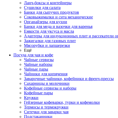
Ланч-боксы и контейнеры
Сушилки для салата
Банки для сыпучих продуктов
Соковыжималки и сита механические
Органайзеры для кухни
Банки для меда и вазочки для варенья
Емкости для уксуса и масла
Адаптеры для индукционных плит и рассекатели о
Зажигалки для газовых плит
Мясорубки и лапшерезки
Ещё
Посуда для чая и кофе
Чайные сервизы
Чайные наборы
Чайные пары
Чайники для кипячения
Заварочные чайники, кофейники и френч-прессы
Сахарницы и молочники
Кофейные сервизы и наборы
Кофейные пары
Кружки
Гейзерные кофеварки, турки и кофемолки
Термосы и термокружки
Ситечки для заварки чая
Подстаканники