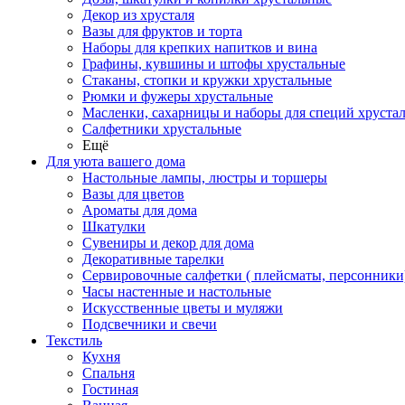
Декор из хрусталя
Вазы для фруктов и торта
Наборы для крепких напитков и вина
Графины, кувшины и штофы хрустальные
Стаканы, стопки и кружки хрустальные
Рюмки и фужеры хрустальные
Масленки, сахарницы и наборы для специй хруста
Салфетники хрустальные
Ещё
Для уюта вашего дома
Настольные лампы, люстры и торшеры
Вазы для цветов
Ароматы для дома
Шкатулки
Сувениры и декор для дома
Декоративные тарелки
Сервировочные салфетки ( плейсматы, персонники
Часы настенные и настольные
Искусственные цветы и муляжи
Подсвечники и свечи
Текстиль
Кухня
Спальня
Гостиная