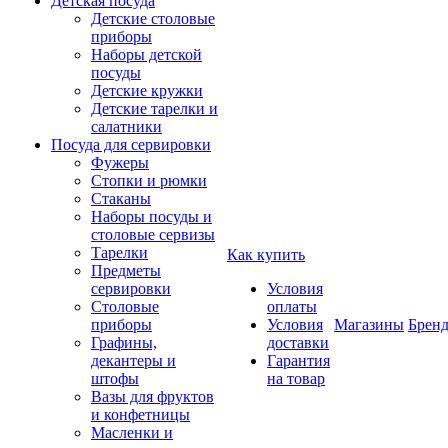
Детская посуда
Детские столовые
приборы
Наборы детской
посуды
Детские кружки
Детские тарелки и
салатники
Посуда для сервировки
Фужеры
Стопки и рюмки
Стаканы
Наборы посуды и
столовые сервизы
Тарелки
Как купить
Предметы
сервировки
Условия
Столовые
оплаты
приборы
Условия
Магазины
Брен
Графины,
доставки
декантеры и
Гарантия
штофы
на товар
Вазы для фруктов
и конфетницы
Масленки и