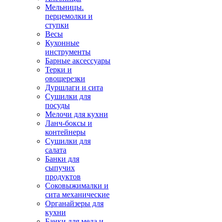
Мельницы.
перцемолки и
ступки
Весы
Кухонные
инструменты
Барные аксессуары
Терки и
овощерезки
Дуршлаги и сита
Сушилки для
посуды
Мелочи для кухни
Ланч-боксы и
контейнеры
Сушилки для
салата
Банки для
сыпучих
продуктов
Соковыжималки и
сита механические
Органайзеры для
кухни
Банки для меда и