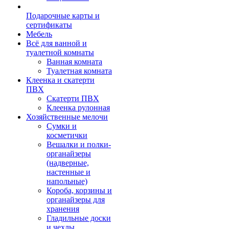
Подарочные карты и
сертификаты
Мебель
Всё для ванной и
туалетной комнаты
Ванная комната
Туалетная комната
Клеенка и скатерти
ПВХ
Скатерти ПВХ
Клеенка рулонная
Хозяйственные мелочи
Сумки и
косметички
Вешалки и полки-
органайзеры
(надверные,
настенные и
напольные)
Короба, корзины и
органайзеры для
хранения
Гладильные доски
и чехлы