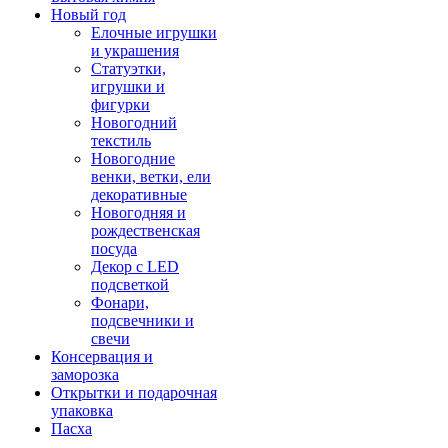
Новый год
Елочные игрушки
и украшения
Статуэтки,
игрушки и
фигурки
Новогодний
текстиль
Новогодние
венки, ветки, ели
декоративные
Новогодняя и
рождественская
посуда
Декор с LED
подсветкой
Фонари,
подсвечники и
свечи
Консервация и
заморозка
Открытки и подарочная
упаковка
Пасха