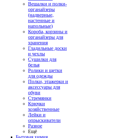
Вешалки и полки-
органайзеры
(надверные,
настенные и
напольные)
Короба, корзины и
органайзеры для
хранения
Гладильные доски
и чехлы
Сушилки для
белья
Ролики и щетки
для одежды
Полки, этажерки и
аксессуары для
обуви
Стремянки
Крючки
хозяйственные
Лейки и
опрыскиватели
Разное
Ещё
Бытовая химия