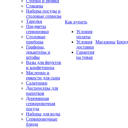
Стопки и рюмки
Стаканы
Наборы посуды и
столовые сервизы
Тарелки
Как купить
Предметы
сервировки
Условия
Столовые
оплаты
приборы
Условия
Магазины
Брен
Графины,
доставки
декантеры и
Гарантия
штофы
на товар
Вазы для фруктов
и конфетницы
Масленки и
емкости для сыра
Салатники
Диспенсеры для
напитков
Деревянная
сервировочная
посуда
Наборы для воды
Сервировочные
блюда