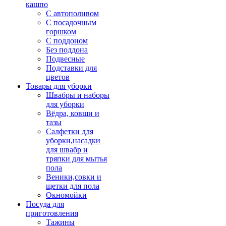
кашпо
С автополивом
С посадочным
горшком
С поддоном
Без поддона
Подвесные
Подставки для
цветов
Товары для уборки
Швабры и наборы
для уборки
Вёдра, ковши и
тазы
Салфетки для
уборки,насадки
для швабр и
тряпки для мытья
пола
Веники,совки и
щетки для пола
Окномойки
Посуда для
приготовления
Тажины