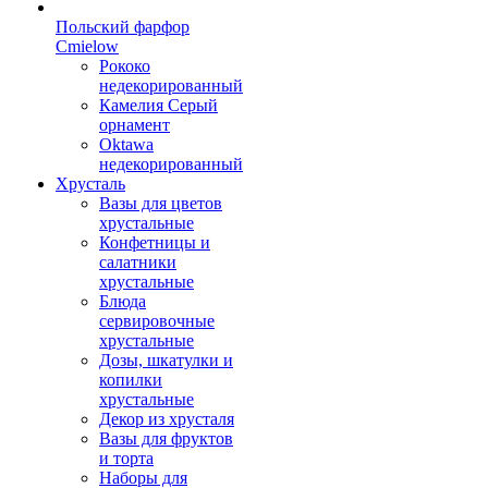
Польский фарфор
Сmielow
Рококо
недекорированный
Камелия Серый
орнамент
Oktawa
недекорированный
Хрусталь
Вазы для цветов
хрустальные
Конфетницы и
салатники
хрустальные
Блюда
сервировочные
хрустальные
Дозы, шкатулки и
копилки
хрустальные
Декор из хрусталя
Вазы для фруктов
и торта
Наборы для