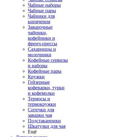
Чайные наборы
Чайные пары
Чайники для
кипячения
Заварочные
чайники,
кофейники и
френч-прессы
Сахарницы и
молочники
Кофейные сервизы
и наборы
Кофейные пары
Кружки
Гейзерные
кофеварки, турки
и кофемолки
Термосы и
термокружки
Ситечки для
заварки чая
Подстаканники
Шкатулки для чая
Ещё