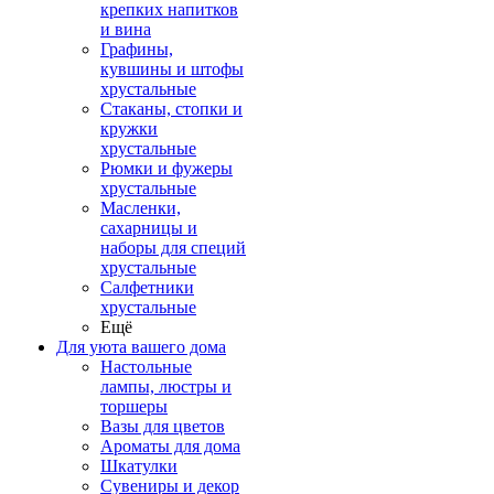
крепких напитков
и вина
Графины,
кувшины и штофы
хрустальные
Стаканы, стопки и
кружки
хрустальные
Рюмки и фужеры
хрустальные
Масленки,
сахарницы и
наборы для специй
хрустальные
Салфетники
хрустальные
Ещё
Для уюта вашего дома
Настольные
лампы, люстры и
торшеры
Вазы для цветов
Ароматы для дома
Шкатулки
Сувениры и декор