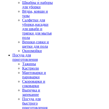
Швабры и наборы
для уборки
Вёдра, ковши и
тазы
Салфетки для
уборки,насадки
для швабр и
тряпки для мытья
пола
Веники,совки и
щетки для пола
Окномойки
Посуда для
приготовления
Тажины
Кастрюли
Мантоварки и
пароварки
Скороварки и
соковарки
Выпечка и
запекание
Посуда для
быстрого
приготовления