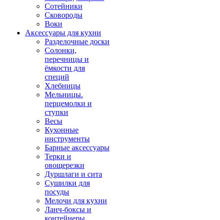
Сотейники
Сковороды
Воки
Аксессуары для кухни
Разделочные доски
Солонки,
перечницы и
ёмкости для
специй
Хлебницы
Мельницы.
перцемолки и
ступки
Весы
Кухонные
инструменты
Барные аксессуары
Терки и
овощерезки
Дуршлаги и сита
Сушилки для
посуды
Мелочи для кухни
Ланч-боксы и
контейнеры