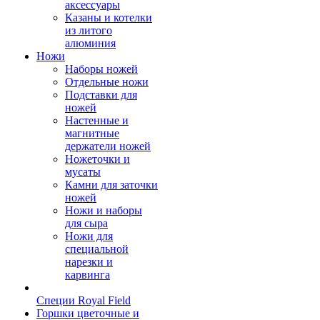
аксессуары
Казаны и котелки
из литого
алюминия
Ножи
Наборы ножей
Отдельные ножи
Подставки для
ножей
Настенные и
магнитные
держатели ножей
Ножеточки и
мусаты
Камни для заточки
ножей
Ножи и наборы
для сыра
Ножи для
специальной
нарезки и
карвинга
Специи Royal Field
Горшки цветочные и