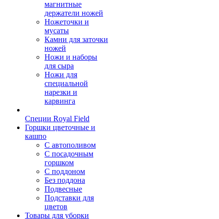
магнитные
держатели ножей
Ножеточки и
мусаты
Камни для заточки
ножей
Ножи и наборы
для сыра
Ножи для
специальной
нарезки и
карвинга
Специи Royal Field
Горшки цветочные и
кашпо
С автополивом
С посадочным
горшком
С поддоном
Без поддона
Подвесные
Подставки для
цветов
Товары для уборки