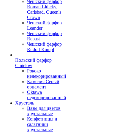
Чешский фарфор
Roman Lidicky,
Carlsbad, Queen's
Crown
Чешский фарфор
Leander
Чешский фарфор
Repast
Чешский фарфор
Rudolf Kampf
Польский фарфор
Сmielow
Рококо
недекорированный
Камелия Серый
орнамент
Oktawa
недекорированный
Хрусталь
Вазы для цветов
хрустальные
Конфетницы и
салатники
хрустальные