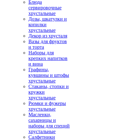
Блюда
сервировочные
хрустальные
Дозы, шкатулки и
копилки
хрустальные
Декор из хрусталя
Вазы для фруктов
и торта
Наборы для
крепких напитков
и вина
Графины,
кувшины и штофы
хрустальные
Стаканы, стопки и
кружки
хрустальные
Рюмки и фужеры
хрустальные
Масленки,
сахарницы и
наборы для специй
хрустальные
Салфетники