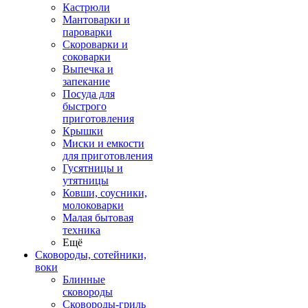
Кастрюли
Мантоварки и
пароварки
Скороварки и
соковарки
Выпечка и
запекание
Посуда для
быстрого
приготовления
Крышки
Миски и емкости
для приготовления
Гусятницы и
утятницы
Ковши, соусники,
молоковарки
Малая бытовая
техника
Ещё
Сковороды, сотейники,
воки
Блинные
сковороды
Сковороды-гриль