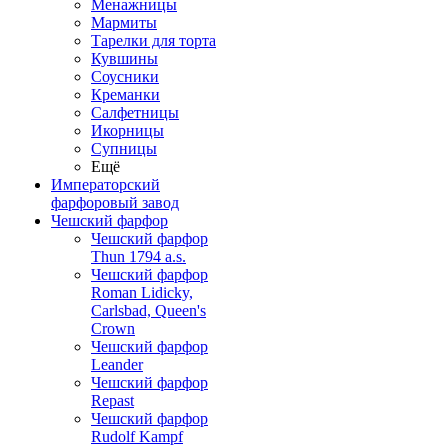
Менажницы
Мармиты
Тарелки для торта
Кувшины
Соусники
Креманки
Салфетницы
Икорницы
Супницы
Ещё
Императорский
фарфоровый завод
Чешский фарфор
Чешский фарфор
Thun 1794 a.s.
Чешский фарфор
Roman Lidicky,
Carlsbad, Queen's
Crown
Чешский фарфор
Leander
Чешский фарфор
Repast
Чешский фарфор
Rudolf Kampf