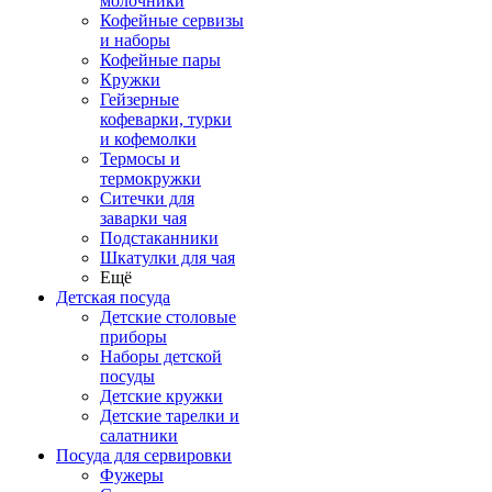
молочники
Кофейные сервизы
и наборы
Кофейные пары
Кружки
Гейзерные
кофеварки, турки
и кофемолки
Термосы и
термокружки
Ситечки для
заварки чая
Подстаканники
Шкатулки для чая
Ещё
Детская посуда
Детские столовые
приборы
Наборы детской
посуды
Детские кружки
Детские тарелки и
салатники
Посуда для сервировки
Фужеры