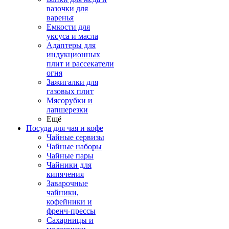
вазочки для
варенья
Емкости для
уксуса и масла
Адаптеры для
индукционных
плит и рассекатели
огня
Зажигалки для
газовых плит
Мясорубки и
лапшерезки
Ещё
Посуда для чая и кофе
Чайные сервизы
Чайные наборы
Чайные пары
Чайники для
кипячения
Заварочные
чайники,
кофейники и
френч-прессы
Сахарницы и