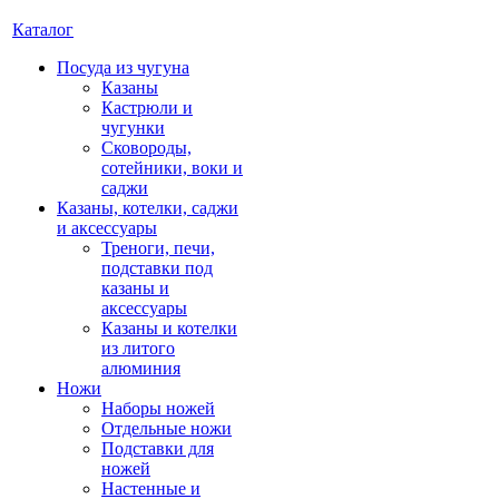
Каталог
Посуда из чугуна
Казаны
Кастрюли и
чугунки
Сковороды,
сотейники, воки и
саджи
Казаны, котелки, саджи
и аксессуары
Треноги, печи,
подставки под
казаны и
аксессуары
Казаны и котелки
из литого
алюминия
Ножи
Наборы ножей
Отдельные ножи
Подставки для
ножей
Настенные и