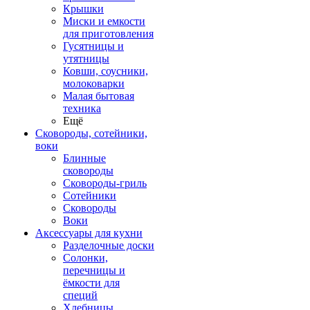
Крышки
Миски и емкости
для приготовления
Гусятницы и
утятницы
Ковши, соусники,
молоковарки
Малая бытовая
техника
Ещё
Сковороды, сотейники,
воки
Блинные
сковороды
Сковороды-гриль
Сотейники
Сковороды
Воки
Аксессуары для кухни
Разделочные доски
Солонки,
перечницы и
ёмкости для
специй
Хлебницы