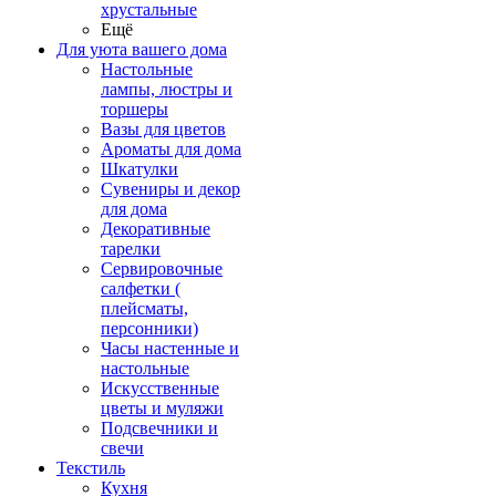
хрустальные
Ещё
Для уюта вашего дома
Настольные
лампы, люстры и
торшеры
Вазы для цветов
Ароматы для дома
Шкатулки
Сувениры и декор
для дома
Декоративные
тарелки
Сервировочные
салфетки (
плейсматы,
персонники)
Часы настенные и
настольные
Искусственные
цветы и муляжи
Подсвечники и
свечи
Текстиль
Кухня