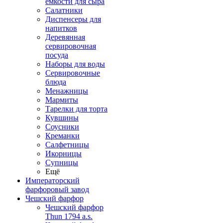
емкости для сыра
Салатники
Диспенсеры для
напитков
Деревянная
сервировочная
посуда
Наборы для воды
Сервировочные
блюда
Менажницы
Мармиты
Тарелки для торта
Кувшины
Соусники
Креманки
Салфетницы
Икорницы
Супницы
Ещё
Императорский
фарфоровый завод
Чешский фарфор
Чешский фарфор
Thun 1794 a.s.