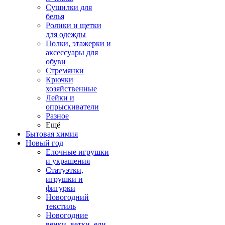
Сушилки для
белья
Ролики и щетки
для одежды
Полки, этажерки и
аксессуары для
обуви
Стремянки
Крючки
хозяйственные
Лейки и
опрыскиватели
Разное
Ещё
Бытовая химия
Новый год
Елочные игрушки
и украшения
Статуэтки,
игрушки и
фигурки
Новогодний
текстиль
Новогодние
венки, ветки, ели