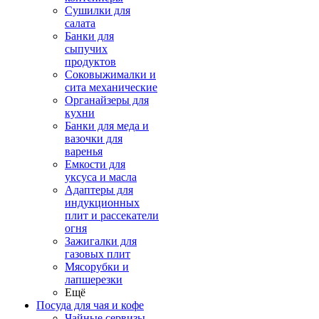
Сушилки для
салата
Банки для
сыпучих
продуктов
Соковыжималки и
сита механические
Органайзеры для
кухни
Банки для меда и
вазочки для
варенья
Емкости для
уксуса и масла
Адаптеры для
индукционных
плит и рассекатели
огня
Зажигалки для
газовых плит
Мясорубки и
лапшерезки
Ещё
Посуда для чая и кофе
Чайные сервизы