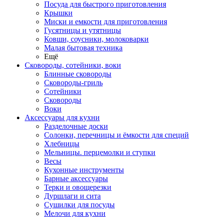
Посуда для быстрого приготовления
Крышки
Миски и емкости для приготовления
Гусятницы и утятницы
Ковши, соусники, молоковарки
Малая бытовая техника
Ещё
Сковороды, сотейники, воки
Блинные сковороды
Сковороды-гриль
Сотейники
Сковороды
Воки
Аксессуары для кухни
Разделочные доски
Солонки, перечницы и ёмкости для специй
Хлебницы
Мельницы. перцемолки и ступки
Весы
Кухонные инструменты
Барные аксессуары
Терки и овощерезки
Дуршлаги и сита
Сушилки для посуды
Мелочи для кухни