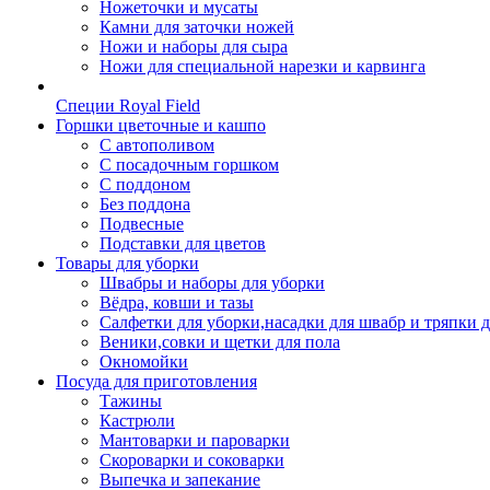
Ножеточки и мусаты
Камни для заточки ножей
Ножи и наборы для сыра
Ножи для специальной нарезки и карвинга
Специи Royal Field
Горшки цветочные и кашпо
С автополивом
С посадочным горшком
С поддоном
Без поддона
Подвесные
Подставки для цветов
Товары для уборки
Швабры и наборы для уборки
Вёдра, ковши и тазы
Салфетки для уборки,насадки для швабр и тряпки 
Веники,совки и щетки для пола
Окномойки
Посуда для приготовления
Тажины
Кастрюли
Мантоварки и пароварки
Скороварки и соковарки
Выпечка и запекание