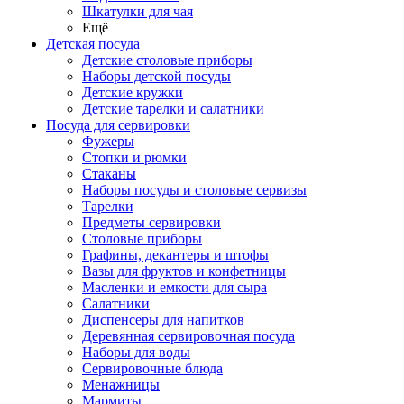
Шкатулки для чая
Ещё
Детская посуда
Детские столовые приборы
Наборы детской посуды
Детские кружки
Детские тарелки и салатники
Посуда для сервировки
Фужеры
Стопки и рюмки
Стаканы
Наборы посуды и столовые сервизы
Тарелки
Предметы сервировки
Столовые приборы
Графины, декантеры и штофы
Вазы для фруктов и конфетницы
Масленки и емкости для сыра
Салатники
Диспенсеры для напитков
Деревянная сервировочная посуда
Наборы для воды
Сервировочные блюда
Менажницы
Мармиты