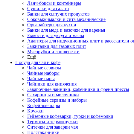
Ланч-боксы и контейнеры
Сушилки для салата
Банки для сыпучих продуктов
Соковыжималки и сита механические
Органайзеры для кухни
Банки для меда и вазочки для варенья
Емкости для уксуса и масла
Адаптеры для индукционных плит и рассекатели о
Зажигалки для газовых плит
Мясорубки и лапшерезки
Ещё
Посуда для чая и кофе
Чайные сервизы
Чайные наборы
Чайные пары
Чайники для кипячения
Заварочные чайники, кофейники и френч-прессы
Сахарницы и молочники
Кофейные сервизы и наборы
Кофейные пары
Кружки
Гейзерные кофеварки, турки и кофемолки
Термосы и термокружки
Ситечки для заварки чая
Подстаканники