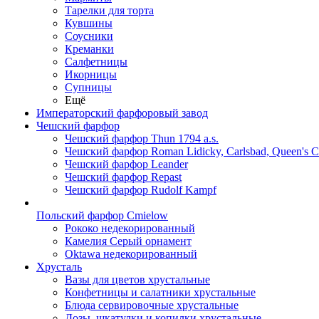
Тарелки для торта
Кувшины
Соусники
Креманки
Салфетницы
Икорницы
Супницы
Ещё
Императорский фарфоровый завод
Чешский фарфор
Чешский фарфор Thun 1794 a.s.
Чешский фарфор Roman Lidicky, Carlsbad, Queen's 
Чешский фарфор Leander
Чешский фарфор Repast
Чешский фарфор Rudolf Kampf
Польский фарфор Сmielow
Рококо недекорированный
Камелия Серый орнамент
Oktawa недекорированный
Хрусталь
Вазы для цветов хрустальные
Конфетницы и салатники хрустальные
Блюда сервировочные хрустальные
Дозы, шкатулки и копилки хрустальные