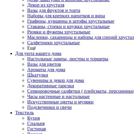
Декор из хрусталя
Вазы для фруктов и торта
Наборы для крепких напитков и вина
Графины, кувшины и штофы хрустальные
Стаканы, стопки и кружки хрустальные
Рюмки и фужеры хрустальные
Масленки, сахарницы и наборы для специй хруста
Салфетники хрустальные
Ещё
Для уюта вашего дома
Настольные лампы, люстры и торшеры
Вазы для цветов
Ароматы для дома
Шкатулки
Сувениры и декор для дома
Декоративные тарелки
Сервировочные салфетки ( плейсматы, персонники
Часы настенные и настольные
Искусственные цветы и муляжи
Подсвечники и свечи
Текстиль
Кухня
Спальня
Гостиная