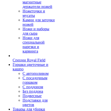
магнитные
держатели ножей
Ножеточки и
мусаты
Камни для заточки
ножей
Ножи и наборы
для сыра
Ножи для
специальной
нарезки и
карвинга
Специи Royal Field
Горшки цветочные и
кашпо
С автополивом
С посадочным
горшком
С поддоном
Без поддона
Подвесные
Подставки для
цветов
Товары для уборки