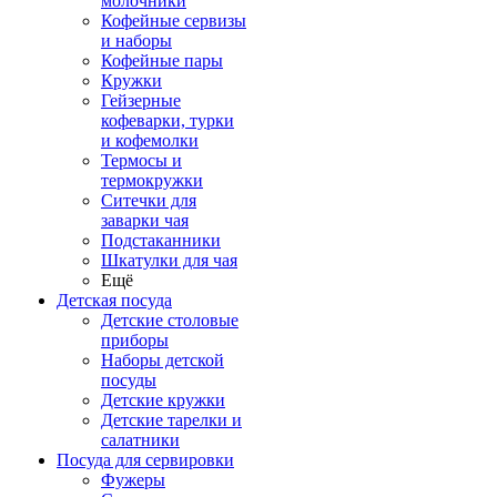
молочники
Кофейные сервизы
и наборы
Кофейные пары
Кружки
Гейзерные
кофеварки, турки
и кофемолки
Термосы и
термокружки
Ситечки для
заварки чая
Подстаканники
Шкатулки для чая
Ещё
Детская посуда
Детские столовые
приборы
Наборы детской
посуды
Детские кружки
Детские тарелки и
салатники
Посуда для сервировки
Фужеры