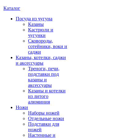
Каталог
Посуда из чугуна
Казаны
Кастрюли и
чугунки
Сковороды,
сотейники, воки и
саджи
Казаны, котелки, саджи
и аксессуары
Треноги, печи,
подставки под
казаны и
аксессуары
Казаны и котелки
из литого
алюминия
Ножи
Наборы ножей
Отдельные ножи
Подставки для
ножей
Настенные и