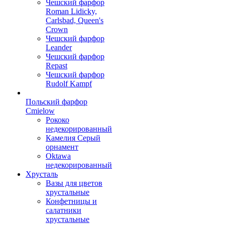
Чешский фарфор
Roman Lidicky,
Carlsbad, Queen's
Crown
Чешский фарфор
Leander
Чешский фарфор
Repast
Чешский фарфор
Rudolf Kampf
Польский фарфор
Сmielow
Рококо
недекорированный
Камелия Серый
орнамент
Oktawa
недекорированный
Хрусталь
Вазы для цветов
хрустальные
Конфетницы и
салатники
хрустальные