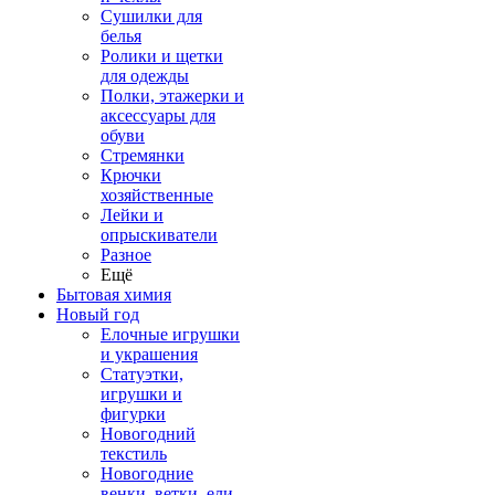
Сушилки для
белья
Ролики и щетки
для одежды
Полки, этажерки и
аксессуары для
обуви
Стремянки
Крючки
хозяйственные
Лейки и
опрыскиватели
Разное
Ещё
Бытовая химия
Новый год
Елочные игрушки
и украшения
Статуэтки,
игрушки и
фигурки
Новогодний
текстиль
Новогодние
венки, ветки, ели