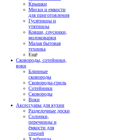
Крышки
Миски и емкости
для приготовления
Гусятницы и
утятницы
Ковши, соусники,
молоковарки
Малая бытовая
техника
Ещё
Сковороды, сотейники,
воки
Блинные
сковороды
Сковороды-гриль
Сотейники
Сковороды
Воки
Аксессуары для кухни
Разделочные доски
Солонки,
перечницы и
ёмкости для
специй
Хлебницы