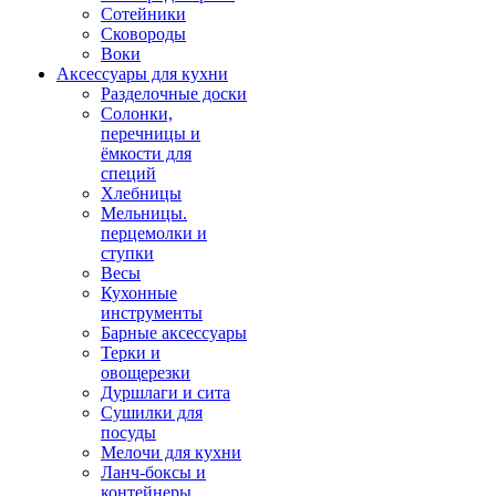
Сотейники
Сковороды
Воки
Аксессуары для кухни
Разделочные доски
Солонки,
перечницы и
ёмкости для
специй
Хлебницы
Мельницы.
перцемолки и
ступки
Весы
Кухонные
инструменты
Барные аксессуары
Терки и
овощерезки
Дуршлаги и сита
Сушилки для
посуды
Мелочи для кухни
Ланч-боксы и
контейнеры