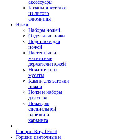
аксессуары
Казаны и котелки
из литого
алюминия
Ножи
Наборы ножей
Отдельные ножи
Подставки для
ножей
Настенные и
магнитные
держатели ножей
Ножеточки и
мусаты
Камни для заточки
ножей
Ножи и наборы
для сыра
Ножи для
специальной
нарезки и
карвинга
Специи Royal Field
Горшки цветочные и