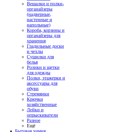
Вешалки и полки-
органайзеры
(надверные,
настенные и
напольные)
Короба, корзины и
органайзеры для
хранения
Гладильные доски
и чехлы
Сушилки для
белья
Ролики и щетки
для одежды
Полки, этажерки и
аксессуары для
обуви
Стремянки
Крючки
хозяйственные
Лейки и
опрыскиватели
Разное
Ещё
Бытовая химия