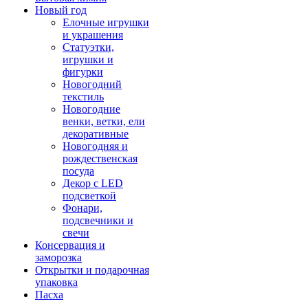
Новый год
Елочные игрушки
и украшения
Статуэтки,
игрушки и
фигурки
Новогодний
текстиль
Новогодние
венки, ветки, ели
декоративные
Новогодняя и
рождественская
посуда
Декор с LED
подсветкой
Фонари,
подсвечники и
свечи
Консервация и
заморозка
Открытки и подарочная
упаковка
Пасха