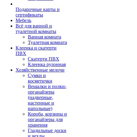
Подарочные карты и
сертификаты
Мебель
Всё для ванной и
туалетной комнаты
Ванная комната
Туалетная комната
Клеенка и скатерти
ПВХ
Скатерти ПВХ
Клеенка рулонная
Хозяйственные мелочи
Сумки и
косметички
Вешалки и полки-
органайзеры
(надверные,
настенные и
напольные)
Короба, корзины и
органайзеры для
хранения
Гладильные доски
и чехлы