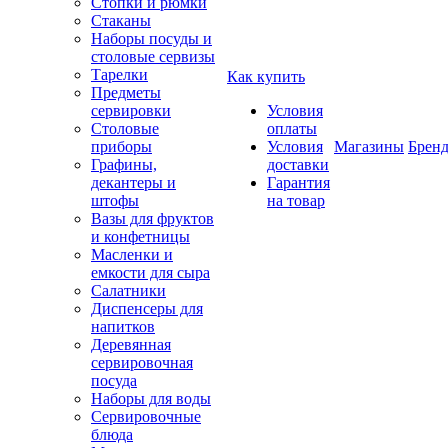
Стопки и рюмки
Стаканы
Наборы посуды и
столовые сервизы
Тарелки
Как купить
Предметы
сервировки
Условия
Столовые
оплаты
приборы
Условия
Магазины
Брен
Графины,
доставки
декантеры и
Гарантия
штофы
на товар
Вазы для фруктов
и конфетницы
Масленки и
емкости для сыра
Салатники
Диспенсеры для
напитков
Деревянная
сервировочная
посуда
Наборы для воды
Сервировочные
блюда