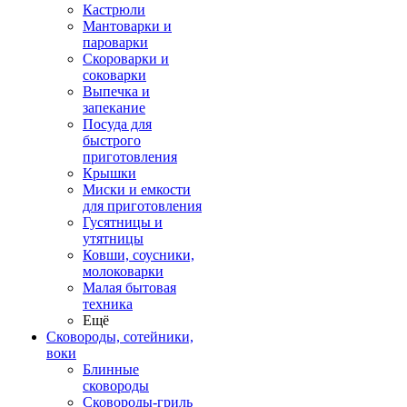
Кастрюли
Мантоварки и
пароварки
Скороварки и
соковарки
Выпечка и
запекание
Посуда для
быстрого
приготовления
Крышки
Миски и емкости
для приготовления
Гусятницы и
утятницы
Ковши, соусники,
молоковарки
Малая бытовая
техника
Ещё
Сковороды, сотейники,
воки
Блинные
сковороды
Сковороды-гриль