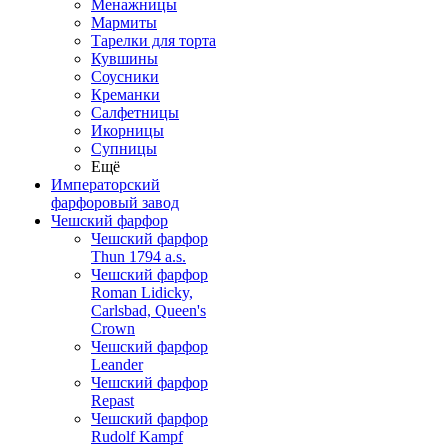
Менажницы
Мармиты
Тарелки для торта
Кувшины
Соусники
Креманки
Салфетницы
Икорницы
Супницы
Ещё
Императорский
фарфоровый завод
Чешский фарфор
Чешский фарфор
Thun 1794 a.s.
Чешский фарфор
Roman Lidicky,
Carlsbad, Queen's
Crown
Чешский фарфор
Leander
Чешский фарфор
Repast
Чешский фарфор
Rudolf Kampf