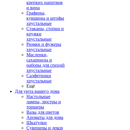
крепких напитков
и вина
Графины,
кувшины и штофы
хрустальные
Стаканы, стопки и
кружки
хрустальные
Рюмки и фужеры
хрустальные
Масленки,
сахарницы и
наборы для специй
хрустальные
Салфетники
хрустальные
Ещё
Для уюта вашего дома
Настольные
лампы, люстры и
торшеры
Вазы для цветов
Ароматы для дома
Шкатулки
Сувениры и декор