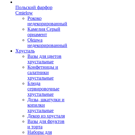
Польский фарфор
Сmielow
Рококо
недекорированный
Камелия Серый
орнамент
Oktawa
недекорированный
Хрусталь
Вазы для цветов
хрустальные
Конфетницы и
салатники
хрустальные
Блюда
сервировочные
хрустальные
Дозы, шкатулки и
копилки
хрустальные
Декор из хрусталя
Вазы для фруктов
и торта
Наборы для