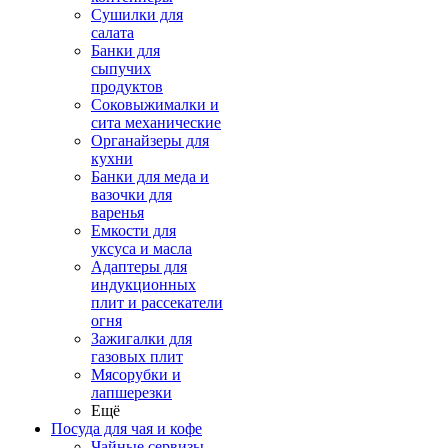
Сушилки для
салата
Банки для
сыпучих
продуктов
Соковыжималки и
сита механические
Органайзеры для
кухни
Банки для меда и
вазочки для
варенья
Емкости для
уксуса и масла
Адаптеры для
индукционных
плит и рассекатели
огня
Зажигалки для
газовых плит
Мясорубки и
лапшерезки
Ещё
Посуда для чая и кофе
Чайные сервизы