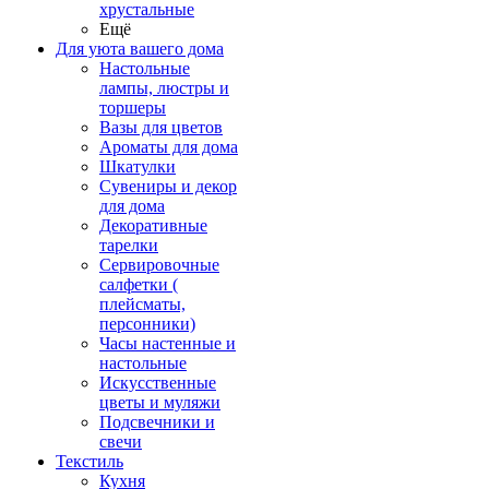
хрустальные
Ещё
Для уюта вашего дома
Настольные
лампы, люстры и
торшеры
Вазы для цветов
Ароматы для дома
Шкатулки
Сувениры и декор
для дома
Декоративные
тарелки
Сервировочные
салфетки (
плейсматы,
персонники)
Часы настенные и
настольные
Искусственные
цветы и муляжи
Подсвечники и
свечи
Текстиль
Кухня