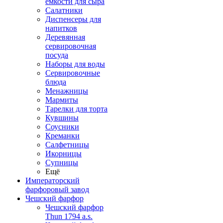
емкости для сыра
Салатники
Диспенсеры для
напитков
Деревянная
сервировочная
посуда
Наборы для воды
Сервировочные
блюда
Менажницы
Мармиты
Тарелки для торта
Кувшины
Соусники
Креманки
Салфетницы
Икорницы
Супницы
Ещё
Императорский
фарфоровый завод
Чешский фарфор
Чешский фарфор
Thun 1794 a.s.