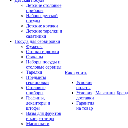
Детская посуда
Детские столовые
приборы
Наборы детской
посуды
Детские кружки
Детские тарелки и
салатники
Посуда для сервировки
Фужеры
Стопки и рюмки
Стаканы
Наборы посуды и
столовые сервизы
Тарелки
Как купить
Предметы
сервировки
Условия
Столовые
оплаты
приборы
Условия
Магазины
Брен
Графины,
доставки
декантеры и
Гарантия
штофы
на товар
Вазы для фруктов
и конфетницы
Масленки и