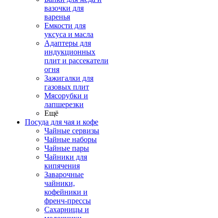
вазочки для
варенья
Емкости для
уксуса и масла
Адаптеры для
индукционных
плит и рассекатели
огня
Зажигалки для
газовых плит
Мясорубки и
лапшерезки
Ещё
Посуда для чая и кофе
Чайные сервизы
Чайные наборы
Чайные пары
Чайники для
кипячения
Заварочные
чайники,
кофейники и
френч-прессы
Сахарницы и