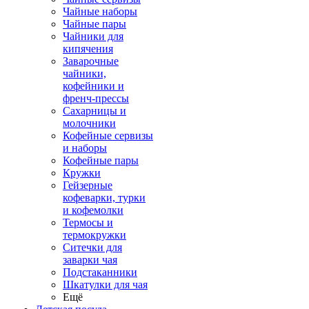
Чайные наборы
Чайные пары
Чайники для
кипячения
Заварочные
чайники,
кофейники и
френч-прессы
Сахарницы и
молочники
Кофейные сервизы
и наборы
Кофейные пары
Кружки
Гейзерные
кофеварки, турки
и кофемолки
Термосы и
термокружки
Ситечки для
заварки чая
Подстаканники
Шкатулки для чая
Ещё