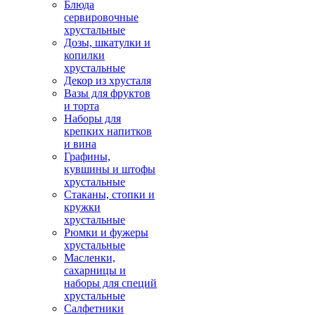
Блюда
сервировочные
хрустальные
Дозы, шкатулки и
копилки
хрустальные
Декор из хрусталя
Вазы для фруктов
и торта
Наборы для
крепких напитков
и вина
Графины,
кувшины и штофы
хрустальные
Стаканы, стопки и
кружки
хрустальные
Рюмки и фужеры
хрустальные
Масленки,
сахарницы и
наборы для специй
хрустальные
Салфетники