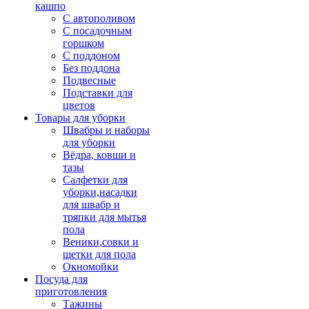
кашпо
С автополивом
С посадочным
горшком
С поддоном
Без поддона
Подвесные
Подставки для
цветов
Товары для уборки
Швабры и наборы
для уборки
Вёдра, ковши и
тазы
Салфетки для
уборки,насадки
для швабр и
тряпки для мытья
пола
Веники,совки и
щетки для пола
Окномойки
Посуда для
приготовления
Тажины