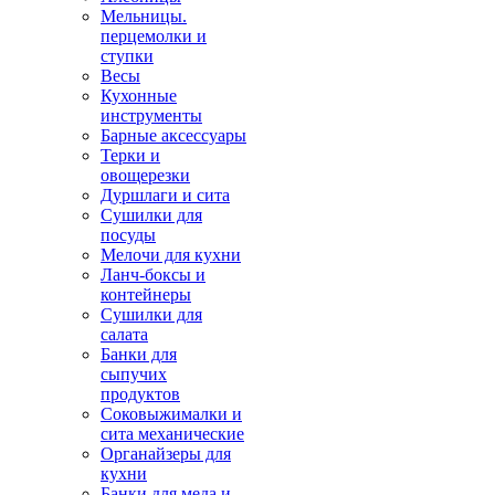
Мельницы.
перцемолки и
ступки
Весы
Кухонные
инструменты
Барные аксессуары
Терки и
овощерезки
Дуршлаги и сита
Сушилки для
посуды
Мелочи для кухни
Ланч-боксы и
контейнеры
Сушилки для
салата
Банки для
сыпучих
продуктов
Соковыжималки и
сита механические
Органайзеры для
кухни
Банки для меда и