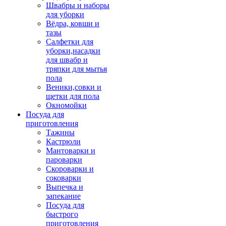
Швабры и наборы
для уборки
Вёдра, ковши и
тазы
Салфетки для
уборки,насадки
для швабр и
тряпки для мытья
пола
Веники,совки и
щетки для пола
Окномойки
Посуда для
приготовления
Тажины
Кастрюли
Мантоварки и
пароварки
Скороварки и
соковарки
Выпечка и
запекание
Посуда для
быстрого
приготовления