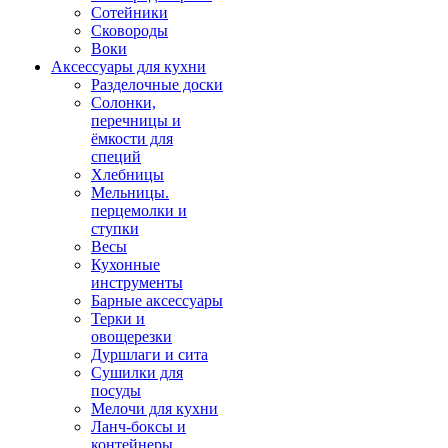
Сотейники
Сковороды
Воки
Аксессуары для кухни
Разделочные доски
Солонки,
перечницы и
ёмкости для
специй
Хлебницы
Мельницы.
перцемолки и
ступки
Весы
Кухонные
инструменты
Барные аксессуары
Терки и
овощерезки
Дуршлаги и сита
Сушилки для
посуды
Мелочи для кухни
Ланч-боксы и
контейнеры