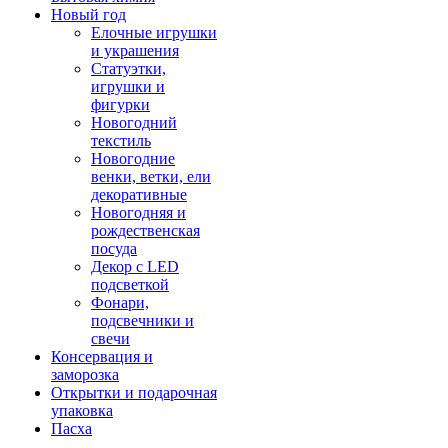
Новый год
Елочные игрушки
и украшения
Статуэтки,
игрушки и
фигурки
Новогодний
текстиль
Новогодние
венки, ветки, ели
декоративные
Новогодняя и
рождественская
посуда
Декор с LED
подсветкой
Фонари,
подсвечники и
свечи
Консервация и
заморозка
Открытки и подарочная
упаковка
Пасха