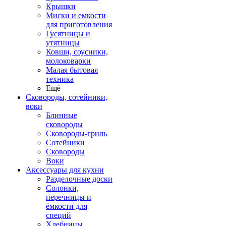
Крышки
Миски и емкости
для приготовления
Гусятницы и
утятницы
Ковши, соусники,
молоковарки
Малая бытовая
техника
Ещё
Сковороды, сотейники,
воки
Блинные
сковороды
Сковороды-гриль
Сотейники
Сковороды
Воки
Аксессуары для кухни
Разделочные доски
Солонки,
перечницы и
ёмкости для
специй
Хлебницы