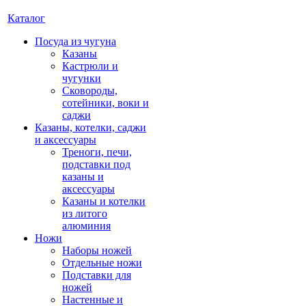
Каталог
Посуда из чугуна
Казаны
Кастрюли и
чугунки
Сковороды,
сотейники, воки и
саджи
Казаны, котелки, саджи
и аксессуары
Треноги, печи,
подставки под
казаны и
аксессуары
Казаны и котелки
из литого
алюминия
Ножи
Наборы ножей
Отдельные ножи
Подставки для
ножей
Настенные и