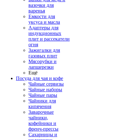
вазочки для
варенья
Емкости для
уксуса и масла
Адаптеры для
индукционных
плит и рассекатели
огня
Зажигалки для
газовых плит
Мясорубки и
лапшерезки
Ещё
Посуда для чая и кофе
Чайные сервизы
Чайные наборы
Чайные пары
Чайники для
кипячения
Заварочные
чайники,
кофейники и
френч-прессы
Сахарницы и