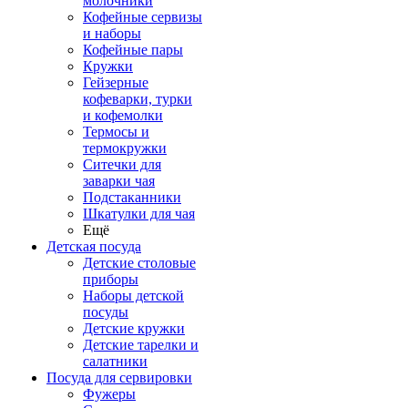
молочники
Кофейные сервизы
и наборы
Кофейные пары
Кружки
Гейзерные
кофеварки, турки
и кофемолки
Термосы и
термокружки
Ситечки для
заварки чая
Подстаканники
Шкатулки для чая
Ещё
Детская посуда
Детские столовые
приборы
Наборы детской
посуды
Детские кружки
Детские тарелки и
салатники
Посуда для сервировки
Фужеры