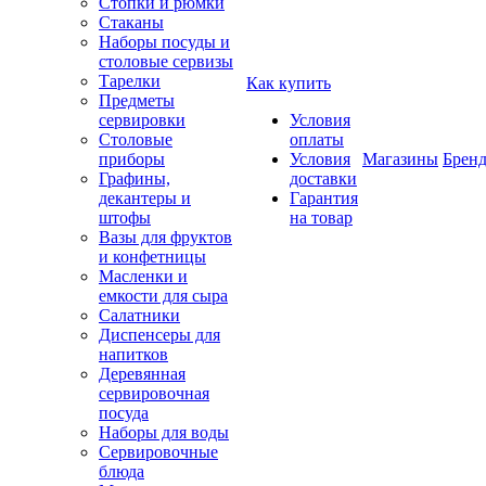
Стопки и рюмки
Стаканы
Наборы посуды и
столовые сервизы
Тарелки
Как купить
Предметы
сервировки
Условия
Столовые
оплаты
приборы
Условия
Магазины
Брен
Графины,
доставки
декантеры и
Гарантия
штофы
на товар
Вазы для фруктов
и конфетницы
Масленки и
емкости для сыра
Салатники
Диспенсеры для
напитков
Деревянная
сервировочная
посуда
Наборы для воды
Сервировочные
блюда