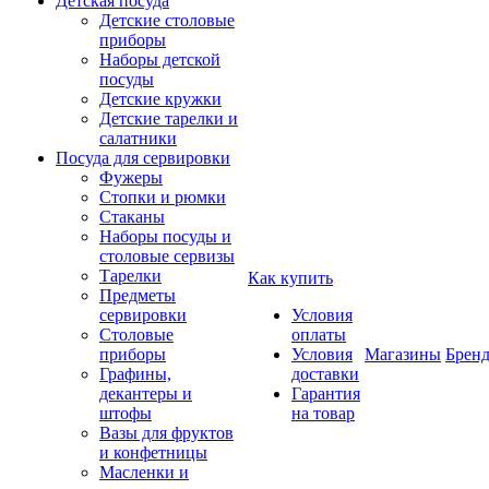
Детская посуда
Детские столовые
приборы
Наборы детской
посуды
Детские кружки
Детские тарелки и
салатники
Посуда для сервировки
Фужеры
Стопки и рюмки
Стаканы
Наборы посуды и
столовые сервизы
Тарелки
Как купить
Предметы
сервировки
Условия
Столовые
оплаты
приборы
Условия
Магазины
Брен
Графины,
доставки
декантеры и
Гарантия
штофы
на товар
Вазы для фруктов
и конфетницы
Масленки и