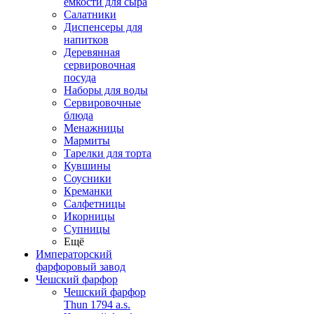
емкости для сыра
Салатники
Диспенсеры для
напитков
Деревянная
сервировочная
посуда
Наборы для воды
Сервировочные
блюда
Менажницы
Мармиты
Тарелки для торта
Кувшины
Соусники
Креманки
Салфетницы
Икорницы
Супницы
Ещё
Императорский
фарфоровый завод
Чешский фарфор
Чешский фарфор
Thun 1794 a.s.