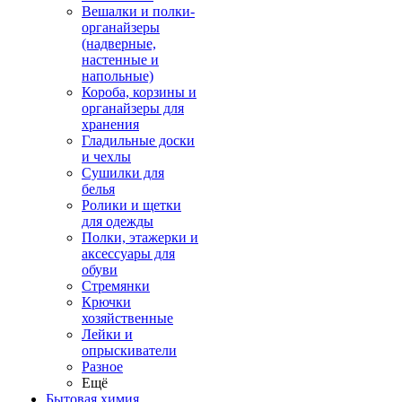
Вешалки и полки-
органайзеры
(надверные,
настенные и
напольные)
Короба, корзины и
органайзеры для
хранения
Гладильные доски
и чехлы
Сушилки для
белья
Ролики и щетки
для одежды
Полки, этажерки и
аксессуары для
обуви
Стремянки
Крючки
хозяйственные
Лейки и
опрыскиватели
Разное
Ещё
Бытовая химия