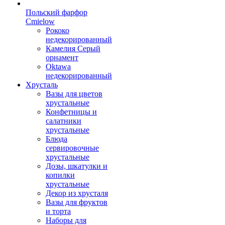
Польский фарфор
Сmielow
Рококо
недекорированный
Камелия Серый
орнамент
Oktawa
недекорированный
Хрусталь
Вазы для цветов
хрустальные
Конфетницы и
салатники
хрустальные
Блюда
сервировочные
хрустальные
Дозы, шкатулки и
копилки
хрустальные
Декор из хрусталя
Вазы для фруктов
и торта
Наборы для