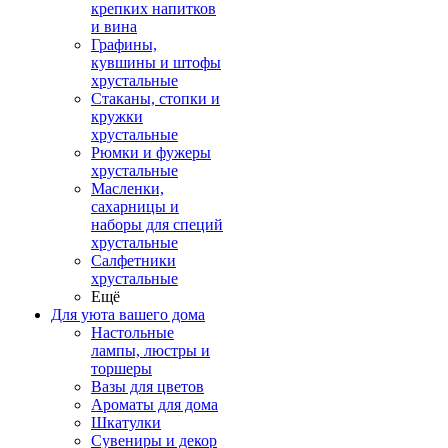
крепких напитков
и вина
Графины,
кувшины и штофы
хрустальные
Стаканы, стопки и
кружки
хрустальные
Рюмки и фужеры
хрустальные
Масленки,
сахарницы и
наборы для специй
хрустальные
Салфетники
хрустальные
Ещё
Для уюта вашего дома
Настольные
лампы, люстры и
торшеры
Вазы для цветов
Ароматы для дома
Шкатулки
Сувениры и декор