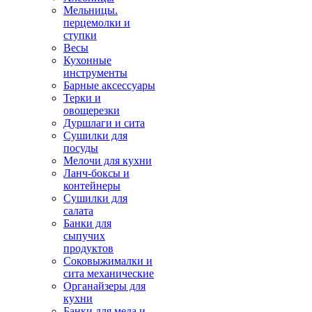
Мельницы.
перцемолки и
ступки
Весы
Кухонные
инструменты
Барные аксессуары
Терки и
овощерезки
Дуршлаги и сита
Сушилки для
посуды
Мелочи для кухни
Ланч-боксы и
контейнеры
Сушилки для
салата
Банки для
сыпучих
продуктов
Соковыжималки и
сита механические
Органайзеры для
кухни
Банки для меда и