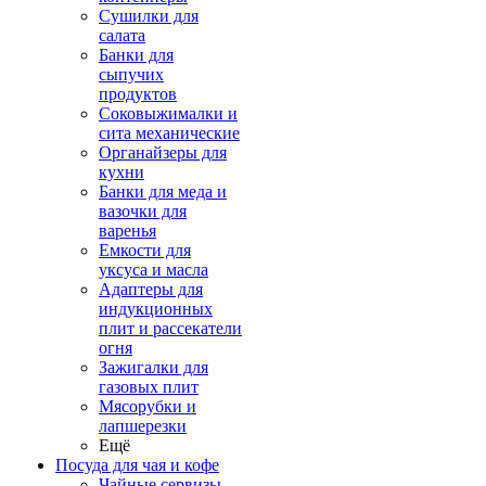
Сушилки для
салата
Банки для
сыпучих
продуктов
Соковыжималки и
сита механические
Органайзеры для
кухни
Банки для меда и
вазочки для
варенья
Емкости для
уксуса и масла
Адаптеры для
индукционных
плит и рассекатели
огня
Зажигалки для
газовых плит
Мясорубки и
лапшерезки
Ещё
Посуда для чая и кофе
Чайные сервизы