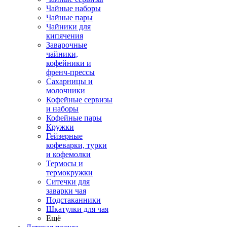
Чайные наборы
Чайные пары
Чайники для
кипячения
Заварочные
чайники,
кофейники и
френч-прессы
Сахарницы и
молочники
Кофейные сервизы
и наборы
Кофейные пары
Кружки
Гейзерные
кофеварки, турки
и кофемолки
Термосы и
термокружки
Ситечки для
заварки чая
Подстаканники
Шкатулки для чая
Ещё