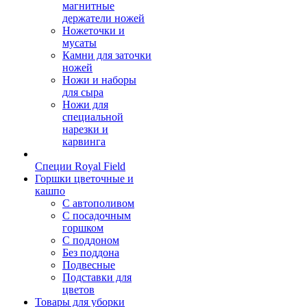
магнитные
держатели ножей
Ножеточки и
мусаты
Камни для заточки
ножей
Ножи и наборы
для сыра
Ножи для
специальной
нарезки и
карвинга
Специи Royal Field
Горшки цветочные и
кашпо
С автополивом
С посадочным
горшком
С поддоном
Без поддона
Подвесные
Подставки для
цветов
Товары для уборки