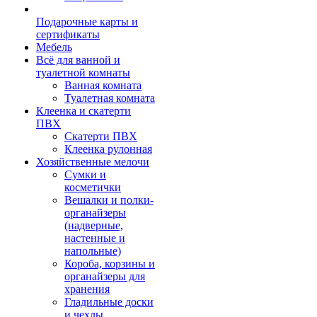
Подарочные карты и
сертификаты
Мебель
Всё для ванной и
туалетной комнаты
Ванная комната
Туалетная комната
Клеенка и скатерти
ПВХ
Скатерти ПВХ
Клеенка рулонная
Хозяйственные мелочи
Сумки и
косметички
Вешалки и полки-
органайзеры
(надверные,
настенные и
напольные)
Короба, корзины и
органайзеры для
хранения
Гладильные доски
и чехлы