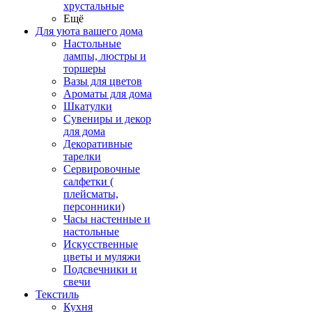
хрустальные
Ещё
Для уюта вашего дома
Настольные
лампы, люстры и
торшеры
Вазы для цветов
Ароматы для дома
Шкатулки
Сувениры и декор
для дома
Декоративные
тарелки
Сервировочные
салфетки (
плейсматы,
персонники)
Часы настенные и
настольные
Искусственные
цветы и муляжи
Подсвечники и
свечи
Текстиль
Кухня