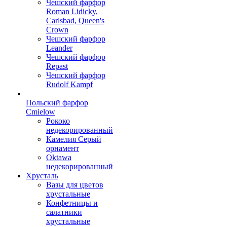
Чешский фарфор
Roman Lidicky,
Carlsbad, Queen's
Crown
Чешский фарфор
Leander
Чешский фарфор
Repast
Чешский фарфор
Rudolf Kampf
Польский фарфор
Сmielow
Рококо
недекорированный
Камелия Серый
орнамент
Oktawa
недекорированный
Хрусталь
Вазы для цветов
хрустальные
Конфетницы и
салатники
хрустальные