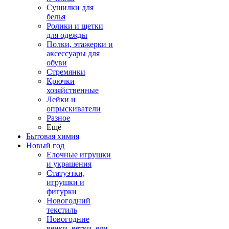
Сушилки для
белья
Ролики и щетки
для одежды
Полки, этажерки и
аксессуары для
обуви
Стремянки
Крючки
хозяйственные
Лейки и
опрыскиватели
Разное
Ещё
Бытовая химия
Новый год
Елочные игрушки
и украшения
Статуэтки,
игрушки и
фигурки
Новогодний
текстиль
Новогодние
венки, ветки, ели