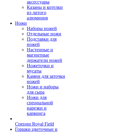
аксессуары
Казаны и котелки
из литого
алюминия
Ножи
Наборы ножей
Отдельные ножи
Подставки для
ножей
Настенные и
магнитные
держатели ножей
Ножеточки и
мусаты
Камни для заточки
ножей
Ножи и наборы
для сыра
Ножи для
специальной
нарезки и
карвинга
Специи Royal Field
Горшки цветочные и