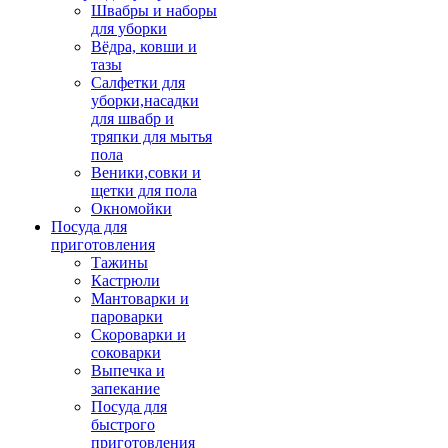
Швабры и наборы
для уборки
Вёдра, ковши и
тазы
Салфетки для
уборки,насадки
для швабр и
тряпки для мытья
пола
Веники,совки и
щетки для пола
Окномойки
Посуда для
приготовления
Тажины
Кастрюли
Мантоварки и
пароварки
Скороварки и
соковарки
Выпечка и
запекание
Посуда для
быстрого
приготовления