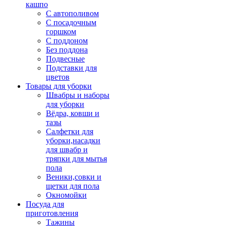
кашпо
С автополивом
С посадочным
горшком
С поддоном
Без поддона
Подвесные
Подставки для
цветов
Товары для уборки
Швабры и наборы
для уборки
Вёдра, ковши и
тазы
Салфетки для
уборки,насадки
для швабр и
тряпки для мытья
пола
Веники,совки и
щетки для пола
Окномойки
Посуда для
приготовления
Тажины