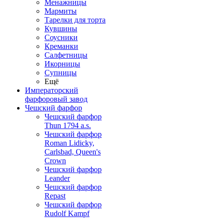
Менажницы
Мармиты
Тарелки для торта
Кувшины
Соусники
Креманки
Салфетницы
Икорницы
Супницы
Ещё
Императорский
фарфоровый завод
Чешский фарфор
Чешский фарфор
Thun 1794 a.s.
Чешский фарфор
Roman Lidicky,
Carlsbad, Queen's
Crown
Чешский фарфор
Leander
Чешский фарфор
Repast
Чешский фарфор
Rudolf Kampf