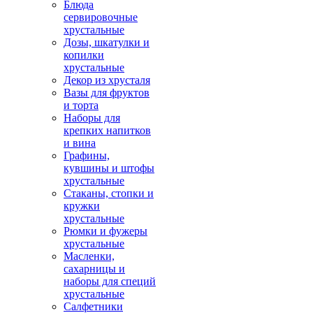
Блюда
сервировочные
хрустальные
Дозы, шкатулки и
копилки
хрустальные
Декор из хрусталя
Вазы для фруктов
и торта
Наборы для
крепких напитков
и вина
Графины,
кувшины и штофы
хрустальные
Стаканы, стопки и
кружки
хрустальные
Рюмки и фужеры
хрустальные
Масленки,
сахарницы и
наборы для специй
хрустальные
Салфетники