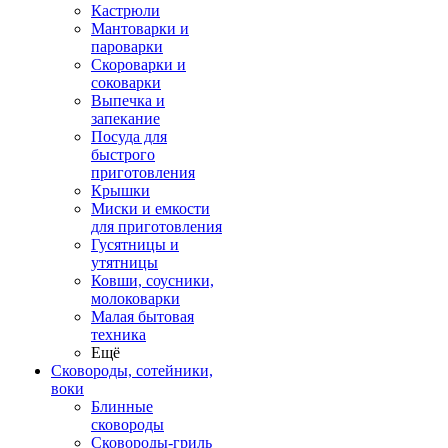
Кастрюли
Мантоварки и
пароварки
Скороварки и
соковарки
Выпечка и
запекание
Посуда для
быстрого
приготовления
Крышки
Миски и емкости
для приготовления
Гусятницы и
утятницы
Ковши, соусники,
молоковарки
Малая бытовая
техника
Ещё
Сковороды, сотейники,
воки
Блинные
сковороды
Сковороды-гриль