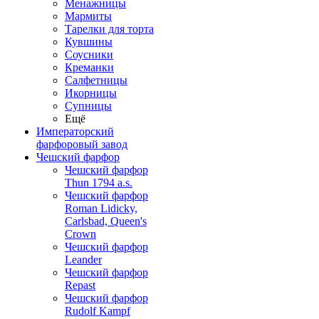
Менажницы
Мармиты
Тарелки для торта
Кувшины
Соусники
Креманки
Салфетницы
Икорницы
Супницы
Ещё
Императорский
фарфоровый завод
Чешский фарфор
Чешский фарфор
Thun 1794 a.s.
Чешский фарфор
Roman Lidicky,
Carlsbad, Queen's
Crown
Чешский фарфор
Leander
Чешский фарфор
Repast
Чешский фарфор
Rudolf Kampf