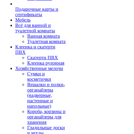
Подарочные карты и
сертификаты
Мебель
Всё для ванной и
туалетной комнаты
Ванная комната
Туалетная комната
Клеенка и скатерти
ПВХ
Скатерти ПВХ
Клеенка рулонная
Хозяйственные мелочи
Сумки и
косметички
Вешалки и полки-
органайзеры
(надверные,
настенные и
напольные)
Короба, корзины и
органайзеры для
хранения
Гладильные доски
и чехлы