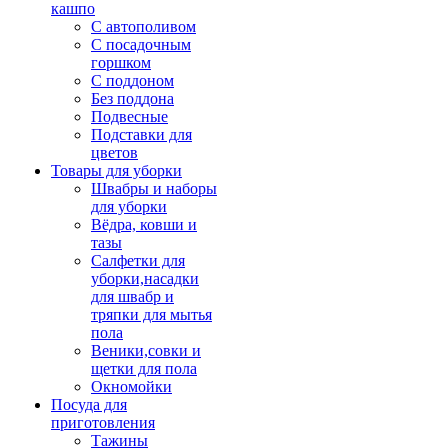
кашпо
С автополивом
С посадочным
горшком
С поддоном
Без поддона
Подвесные
Подставки для
цветов
Товары для уборки
Швабры и наборы
для уборки
Вёдра, ковши и
тазы
Салфетки для
уборки,насадки
для швабр и
тряпки для мытья
пола
Веники,совки и
щетки для пола
Окномойки
Посуда для
приготовления
Тажины