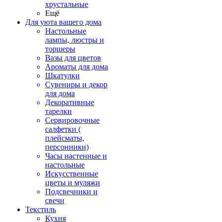
хрустальные
Ещё
Для уюта вашего дома
Настольные
лампы, люстры и
торшеры
Вазы для цветов
Ароматы для дома
Шкатулки
Сувениры и декор
для дома
Декоративные
тарелки
Сервировочные
салфетки (
плейсматы,
персонники)
Часы настенные и
настольные
Искусственные
цветы и муляжи
Подсвечники и
свечи
Текстиль
Кухня