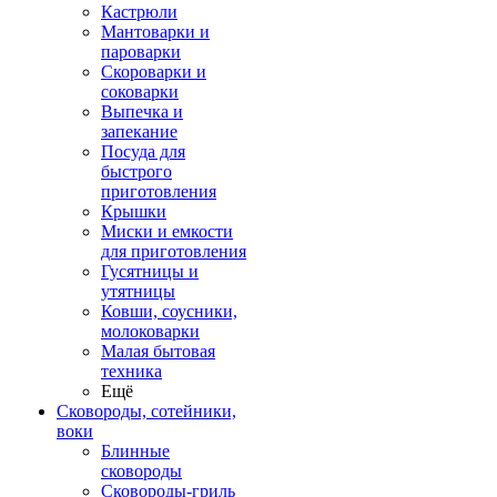
Кастрюли
Мантоварки и
пароварки
Скороварки и
соковарки
Выпечка и
запекание
Посуда для
быстрого
приготовления
Крышки
Миски и емкости
для приготовления
Гусятницы и
утятницы
Ковши, соусники,
молоковарки
Малая бытовая
техника
Ещё
Сковороды, сотейники,
воки
Блинные
сковороды
Сковороды-гриль