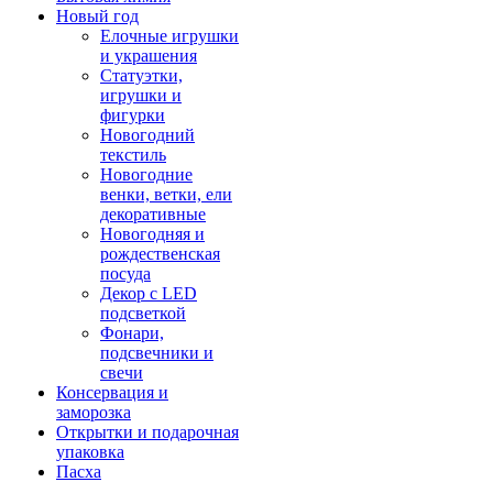
Новый год
Елочные игрушки
и украшения
Статуэтки,
игрушки и
фигурки
Новогодний
текстиль
Новогодние
венки, ветки, ели
декоративные
Новогодняя и
рождественская
посуда
Декор с LED
подсветкой
Фонари,
подсвечники и
свечи
Консервация и
заморозка
Открытки и подарочная
упаковка
Пасха