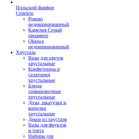
Польский фарфор
Сmielow
Рококо
недекорированный
Камелия Серый
орнамент
Oktawa
недекорированный
Хрусталь
Вазы для цветов
хрустальные
Конфетницы и
салатники
хрустальные
Блюда
сервировочные
хрустальные
Дозы, шкатулки и
копилки
хрустальные
Декор из хрусталя
Вазы для фруктов
и торта
Наборы для