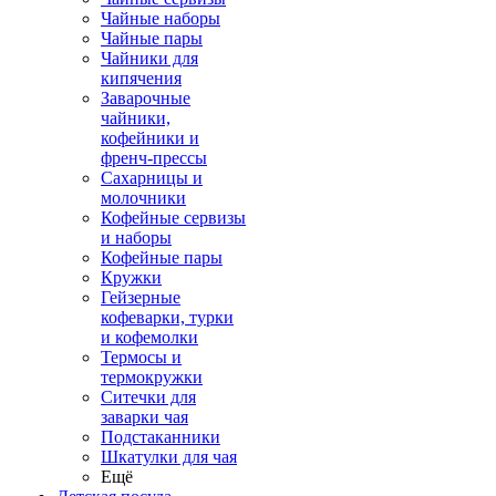
Чайные наборы
Чайные пары
Чайники для
кипячения
Заварочные
чайники,
кофейники и
френч-прессы
Сахарницы и
молочники
Кофейные сервизы
и наборы
Кофейные пары
Кружки
Гейзерные
кофеварки, турки
и кофемолки
Термосы и
термокружки
Ситечки для
заварки чая
Подстаканники
Шкатулки для чая
Ещё