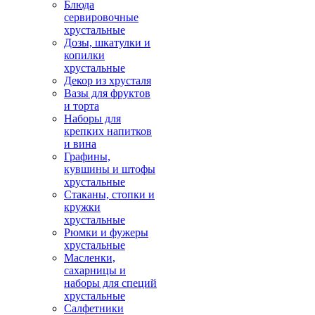
Блюда
сервировочные
хрустальные
Дозы, шкатулки и
копилки
хрустальные
Декор из хрусталя
Вазы для фруктов
и торта
Наборы для
крепких напитков
и вина
Графины,
кувшины и штофы
хрустальные
Стаканы, стопки и
кружки
хрустальные
Рюмки и фужеры
хрустальные
Масленки,
сахарницы и
наборы для специй
хрустальные
Салфетники