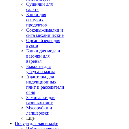
Сушилки для
салата
Банки для
сыпучих
продуктов
Соковыжималки и
сита механические
Органайзеры для
кухни
Банки для меда и
вазочки для
варенья
Емкости для
уксуса и масла
Адаптеры для
индукционных
плит и рассекатели
огня
Зажигалки для
газовых плит
Мясорубки и
лапшерезки
Ещё
Посуда для чая и кофе
Чайные сервизы