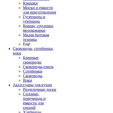
Крышки
Миски и емкости
для приготовления
Гусятницы и
утятницы
Ковши, соусники,
молоковарки
Малая бытовая
техника
Ещё
Сковороды, сотейники,
воки
Блинные
сковороды
Сковороды-гриль
Сотейники
Сковороды
Воки
Аксессуары для кухни
Разделочные доски
Солонки,
перечницы и
ёмкости для
специй
Хлебницы