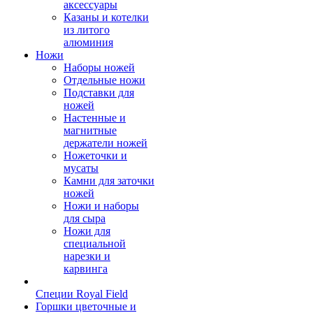
аксессуары
Казаны и котелки
из литого
алюминия
Ножи
Наборы ножей
Отдельные ножи
Подставки для
ножей
Настенные и
магнитные
держатели ножей
Ножеточки и
мусаты
Камни для заточки
ножей
Ножи и наборы
для сыра
Ножи для
специальной
нарезки и
карвинга
Специи Royal Field
Горшки цветочные и