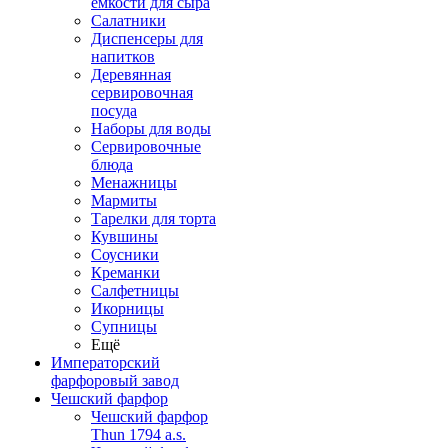
емкости для сыра
Салатники
Диспенсеры для
напитков
Деревянная
сервировочная
посуда
Наборы для воды
Сервировочные
блюда
Менажницы
Мармиты
Тарелки для торта
Кувшины
Соусники
Креманки
Салфетницы
Икорницы
Супницы
Ещё
Императорский
фарфоровый завод
Чешский фарфор
Чешский фарфор
Thun 1794 a.s.