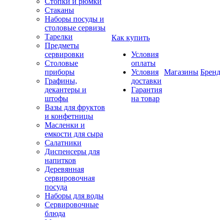
Стопки и рюмки
Стаканы
Наборы посуды и
столовые сервизы
Тарелки
Как купить
Предметы
сервировки
Условия
Столовые
оплаты
приборы
Условия
Магазины
Брен
Графины,
доставки
декантеры и
Гарантия
штофы
на товар
Вазы для фруктов
и конфетницы
Масленки и
емкости для сыра
Салатники
Диспенсеры для
напитков
Деревянная
сервировочная
посуда
Наборы для воды
Сервировочные
блюда