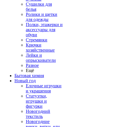
Сушилки для
белья
Ролики и щетки
для одежды
Полки, этажерки и
аксессуары для
обуви
Стремянки
Крючки
хозяйственные
Лейки и
опрыскиватели
Разное
Ещё
Бытовая химия
Новый год
Елочные игрушки
и украшения
Статуэтки,
игрушки и
фигурки
Новогодний
текстиль
Новогодние
венки, ветки, ели