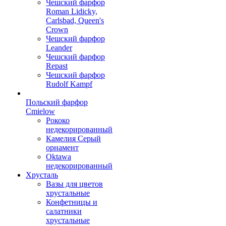
Чешский фарфор
Roman Lidicky,
Carlsbad, Queen's
Crown
Чешский фарфор
Leander
Чешский фарфор
Repast
Чешский фарфор
Rudolf Kampf
Польский фарфор
Сmielow
Рококо
недекорированный
Камелия Серый
орнамент
Oktawa
недекорированный
Хрусталь
Вазы для цветов
хрустальные
Конфетницы и
салатники
хрустальные