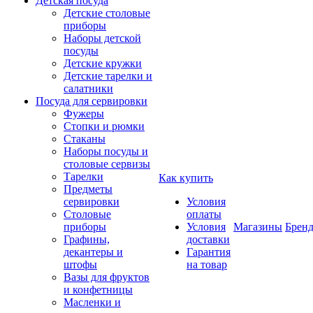
Детская посуда
Детские столовые
приборы
Наборы детской
посуды
Детские кружки
Детские тарелки и
салатники
Посуда для сервировки
Фужеры
Стопки и рюмки
Стаканы
Наборы посуды и
столовые сервизы
Тарелки
Как купить
Предметы
сервировки
Условия
Столовые
оплаты
приборы
Условия
Магазины
Брен
Графины,
доставки
декантеры и
Гарантия
штофы
на товар
Вазы для фруктов
и конфетницы
Масленки и