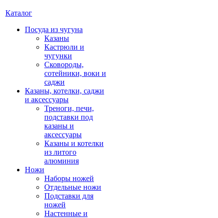
Каталог
Посуда из чугуна
Казаны
Кастрюли и
чугунки
Сковороды,
сотейники, воки и
саджи
Казаны, котелки, саджи
и аксессуары
Треноги, печи,
подставки под
казаны и
аксессуары
Казаны и котелки
из литого
алюминия
Ножи
Наборы ножей
Отдельные ножи
Подставки для
ножей
Настенные и