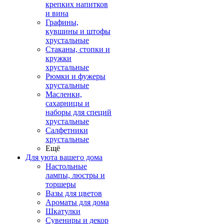
крепких напитков
и вина
Графины,
кувшины и штофы
хрустальные
Стаканы, стопки и
кружки
хрустальные
Рюмки и фужеры
хрустальные
Масленки,
сахарницы и
наборы для специй
хрустальные
Салфетники
хрустальные
Ещё
Для уюта вашего дома
Настольные
лампы, люстры и
торшеры
Вазы для цветов
Ароматы для дома
Шкатулки
Сувениры и декор