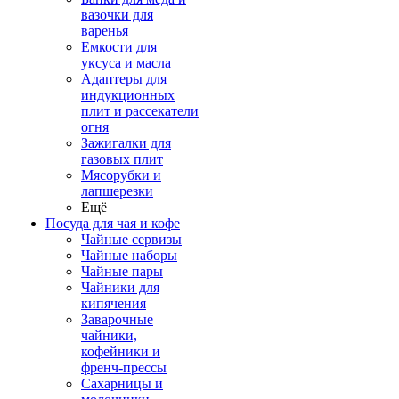
вазочки для
варенья
Емкости для
уксуса и масла
Адаптеры для
индукционных
плит и рассекатели
огня
Зажигалки для
газовых плит
Мясорубки и
лапшерезки
Ещё
Посуда для чая и кофе
Чайные сервизы
Чайные наборы
Чайные пары
Чайники для
кипячения
Заварочные
чайники,
кофейники и
френч-прессы
Сахарницы и