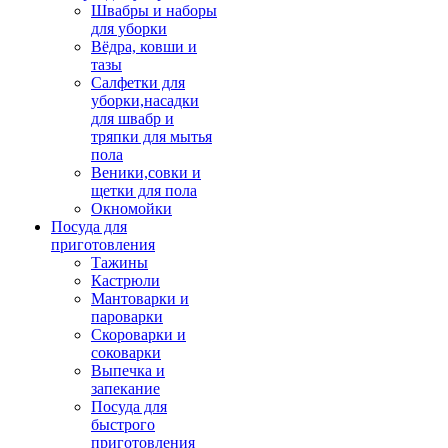
Швабры и наборы
для уборки
Вёдра, ковши и
тазы
Салфетки для
уборки,насадки
для швабр и
тряпки для мытья
пола
Веники,совки и
щетки для пола
Окномойки
Посуда для
приготовления
Тажины
Кастрюли
Мантоварки и
пароварки
Скороварки и
соковарки
Выпечка и
запекание
Посуда для
быстрого
приготовления