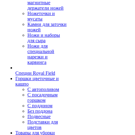
магнитные
держатели ножей
Ножеточки и
мусаты
Камни для заточки
ножей
Ножи и наборы
для сыра
Ножи для
специальной
нарезки и
карвинга
Специи Royal Field
Горшки цветочные и
кашпо
С автополивом
С посадочным
горшком
С поддоном
Без поддона
Подвесные
Подставки для
цветов
Товары для уборки