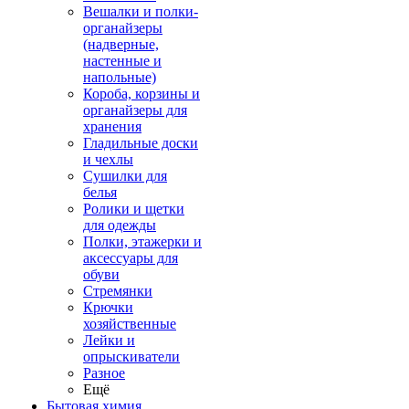
Вешалки и полки-
органайзеры
(надверные,
настенные и
напольные)
Короба, корзины и
органайзеры для
хранения
Гладильные доски
и чехлы
Сушилки для
белья
Ролики и щетки
для одежды
Полки, этажерки и
аксессуары для
обуви
Стремянки
Крючки
хозяйственные
Лейки и
опрыскиватели
Разное
Ещё
Бытовая химия