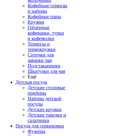
молочники
Кофейные сервизы
и наборы
Кофейные пары
Кружки
Гейзерные
кофеварки, турки
и кофемолки
Термосы и
термокружки
Ситечки для
заварки чая
Подстаканники
Шкатулки для чая
Ещё
Детская посуда
Детские столовые
приборы
Наборы детской
посуды
Детские кружки
Детские тарелки и
салатники
Посуда для сервировки
Фужеры