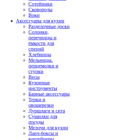
Сотейники
Сковороды
Воки
Аксессуары для кухни
Разделочные доски
Солонки,
перечницы и
ёмкости для
специй
Хлебницы
Мельницы.
перцемолки и
ступки
Весы
Кухонные
инструменты
Барные аксессуары
Терки и
овощерезки
Дуршлаги и сита
Сушилки для
посуды
Мелочи для кухни
Ланч-боксы и
контейнеры