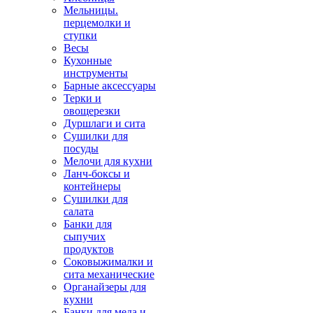
Мельницы.
перцемолки и
ступки
Весы
Кухонные
инструменты
Барные аксессуары
Терки и
овощерезки
Дуршлаги и сита
Сушилки для
посуды
Мелочи для кухни
Ланч-боксы и
контейнеры
Сушилки для
салата
Банки для
сыпучих
продуктов
Соковыжималки и
сита механические
Органайзеры для
кухни
Банки для меда и