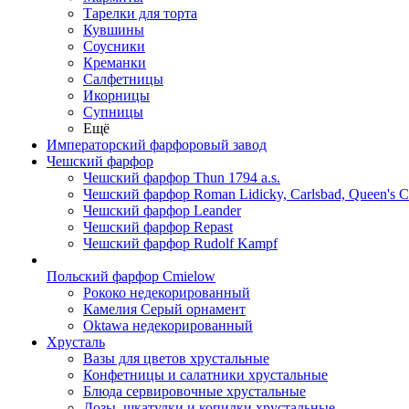
Тарелки для торта
Кувшины
Соусники
Креманки
Салфетницы
Икорницы
Супницы
Ещё
Императорский фарфоровый завод
Чешский фарфор
Чешский фарфор Thun 1794 a.s.
Чешский фарфор Roman Lidicky, Carlsbad, Queen's 
Чешский фарфор Leander
Чешский фарфор Repast
Чешский фарфор Rudolf Kampf
Польский фарфор Сmielow
Рококо недекорированный
Камелия Серый орнамент
Oktawa недекорированный
Хрусталь
Вазы для цветов хрустальные
Конфетницы и салатники хрустальные
Блюда сервировочные хрустальные
Дозы, шкатулки и копилки хрустальные