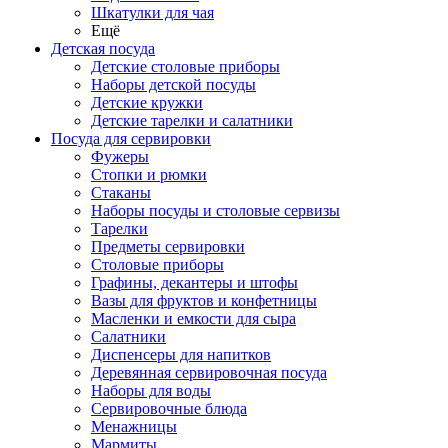
Шкатулки для чая
Ещё
Детская посуда
Детские столовые приборы
Наборы детской посуды
Детские кружки
Детские тарелки и салатники
Посуда для сервировки
Фужеры
Стопки и рюмки
Стаканы
Наборы посуды и столовые сервизы
Тарелки
Предметы сервировки
Столовые приборы
Графины, декантеры и штофы
Вазы для фруктов и конфетницы
Масленки и емкости для сыра
Салатники
Диспенсеры для напитков
Деревянная сервировочная посуда
Наборы для воды
Сервировочные блюда
Менажницы
Мармиты