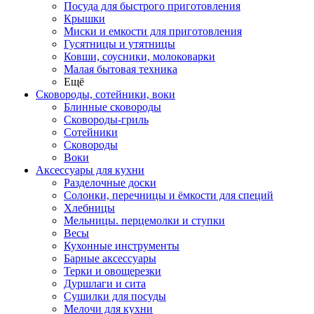
Посуда для быстрого приготовления
Крышки
Миски и емкости для приготовления
Гусятницы и утятницы
Ковши, соусники, молоковарки
Малая бытовая техника
Ещё
Сковороды, сотейники, воки
Блинные сковороды
Сковороды-гриль
Сотейники
Сковороды
Воки
Аксессуары для кухни
Разделочные доски
Солонки, перечницы и ёмкости для специй
Хлебницы
Мельницы. перцемолки и ступки
Весы
Кухонные инструменты
Барные аксессуары
Терки и овощерезки
Дуршлаги и сита
Сушилки для посуды
Мелочи для кухни