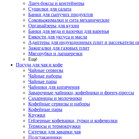
Ланч-боксы и контейнеры
Сушилки для салата
Банки для сыпучих продуктов
Соковыжималки и сита механические
Органайзеры для кухни
Банки для меда и вазочки для варенья
Емкости для уксуса и масла
Адаптеры для индукционных плит и рассекатели о
Зажигалки для газовых плит
Мясорубки и лапшерезки
Ещё
Посуда для чая и кофе
Чайные сервизы
Чайные наборы
Чайные пары
Чайники для кипячения
Заварочные чайники, кофейники и френч-прессы
Сахарницы и молочники
Кофейные сервизы и наборы
Кофейные пары
Кружки
Гейзерные кофеварки, турки и кофемолки
Термосы и термокружки
Ситечки для заварки чая
Подстаканники