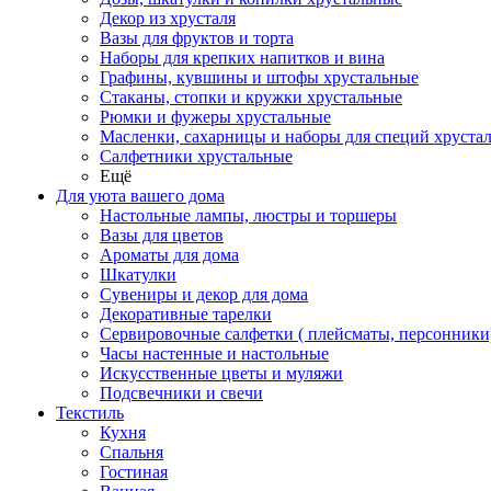
Декор из хрусталя
Вазы для фруктов и торта
Наборы для крепких напитков и вина
Графины, кувшины и штофы хрустальные
Стаканы, стопки и кружки хрустальные
Рюмки и фужеры хрустальные
Масленки, сахарницы и наборы для специй хруста
Салфетники хрустальные
Ещё
Для уюта вашего дома
Настольные лампы, люстры и торшеры
Вазы для цветов
Ароматы для дома
Шкатулки
Сувениры и декор для дома
Декоративные тарелки
Сервировочные салфетки ( плейсматы, персонники
Часы настенные и настольные
Искусственные цветы и муляжи
Подсвечники и свечи
Текстиль
Кухня
Спальня
Гостиная