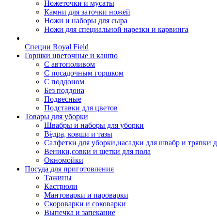
Ножеточки и мусаты
Камни для заточки ножей
Ножи и наборы для сыра
Ножи для специальной нарезки и карвинга
Специи Royal Field
Горшки цветочные и кашпо
С автополивом
С посадочным горшком
С поддоном
Без поддона
Подвесные
Подставки для цветов
Товары для уборки
Швабры и наборы для уборки
Вёдра, ковши и тазы
Салфетки для уборки,насадки для швабр и тряпки 
Веники,совки и щетки для пола
Окномойки
Посуда для приготовления
Тажины
Кастрюли
Мантоварки и пароварки
Скороварки и соковарки
Выпечка и запекание