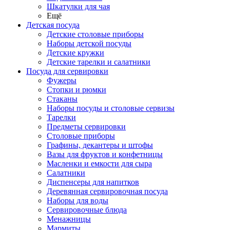
Шкатулки для чая
Ещё
Детская посуда
Детские столовые приборы
Наборы детской посуды
Детские кружки
Детские тарелки и салатники
Посуда для сервировки
Фужеры
Стопки и рюмки
Стаканы
Наборы посуды и столовые сервизы
Тарелки
Предметы сервировки
Столовые приборы
Графины, декантеры и штофы
Вазы для фруктов и конфетницы
Масленки и емкости для сыра
Салатники
Диспенсеры для напитков
Деревянная сервировочная посуда
Наборы для воды
Сервировочные блюда
Менажницы
Мармиты