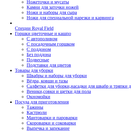
Ножеточки и мусаты
Камни для заточки ножей
Ножи и наборы для сыра
Ножи для специальной нарезки и карвинга
Специи Royal Field
Горшки цветочные и кашпо
С автополивом
С посадочным горшком
С поддоном
Без поддона
Подвесные
Подставки для цветов
Товары для уборки
Швабры и наборы для уборки
Вёдра, ковши и тазы
Салфетки для уборки,насадки для швабр и тряпки 
Веники,совки и щетки для пола
Окномойки
Посуда для приготовления
Тажины
Кастрюли
Мантоварки и пароварки
Скороварки и соковарки
Выпечка и запекание