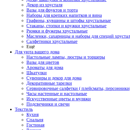
Декор из хрусталя
Вазы для фруктов и торта
Наборы для крепких напитков и вина
Графины, кувшины и штофы хрустальные
Стаканы, стопки и кружки хрустальные
Рюмки и фужеры хрустальные
Масленки, сахарницы и наборы для специй хруста
Салфетники хрустальные
Ещё
Для уюта вашего дома
Настольные лампы, люстры и торшеры
Вазы для цветов
Ароматы для дома
Шкатулки
Сувениры и декор для дома
Декоративные тарелки
Сервировочные салфетки ( плейсматы, персонники
Часы настенные и настольные
Искусственные цветы и муляжи
Подсвечники и свечи
Текстиль
Кухня
Спальня
Гостиная