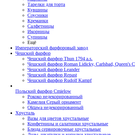
Тарелки для торта
Кувшины
Соусники
Креманки
Салфетницы
Икорницы
Супницы
Ещё
Императорский фарфоровый завод
Чешский фарфор
Чешский фарфор Thun 1794 a.s.
Чешский фарфор Roman Lidicky, Carlsbad, Queen's 
Чешский фарфор Leander
Чешский фарфор Repast
Чешский фарфор Rudolf Kampf
Польский фарфор Сmielow
Рококо недекорированный
Камелия Серый орнамент
Oktawa недекорированный
Хрусталь
Вазы для цветов хрустальные
Конфетницы и салатники хрустальные
Блюда сервировочные хрустальные
Дозы, шкатулки и копилки хрустальные