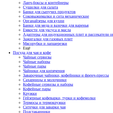
Ланч-боксы и контейнеры
Сушилки для салата
Банки для сыпучих продуктов
Соковыжималки и сита механические
Органайзеры для кухни
Банки для меда и вазочки для варенья
Емкости для уксуса и масла
Адаптеры для индукционных плит и рассекатели о
Зажигалки для газовых плит
Мясорубки и лапшерезки
Ещё
Посуда для чая и кофе
Чайные сервизы
Чайные наборы
Чайные пары
Чайники для кипячения
Заварочные чайники, кофейники и френч-прессы
Сахарницы и молочники
Кофейные сервизы и наборы
Кофейные пары
Кружки
Гейзерные кофеварки, турки и кофемолки
Термосы и термокружки
Ситечки для заварки чая
Подстаканники