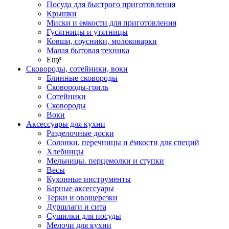
Посуда для быстрого приготовления
Крышки
Миски и емкости для приготовления
Гусятницы и утятницы
Ковши, соусники, молоковарки
Малая бытовая техника
Ещё
Сковороды, сотейники, воки
Блинные сковороды
Сковороды-гриль
Сотейники
Сковороды
Воки
Аксессуары для кухни
Разделочные доски
Солонки, перечницы и ёмкости для специй
Хлебницы
Мельницы. перцемолки и ступки
Весы
Кухонные инструменты
Барные аксессуары
Терки и овощерезки
Дуршлаги и сита
Сушилки для посуды
Мелочи для кухни