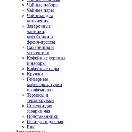
Чайные наборы
Чайные пары
Чайники для
кипячения
Заварочные
чайники,
кофейники и
френч-прессы
Сахарницы и
молочники
Кофейные сервизы
и наборы
Кофейные пары
Кружки
Гейзерные
кофеварки, турки
и кофемолки
Термосы и
термокружки
Ситечки для
заварки чая
Подстаканники
Шкатулки для чая
Ещё