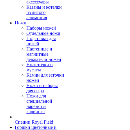
аксессуары
Казаны и котелки
из литого
алюминия
Ножи
Наборы ножей
Отдельные ножи
Подставки для
ножей
Настенные и
магнитные
держатели ножей
Ножеточки и
мусаты
Камни для заточки
ножей
Ножи и наборы
для сыра
Ножи для
специальной
нарезки и
карвинга
Специи Royal Field
Горшки цветочные и