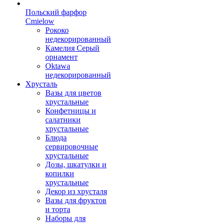
Польский фарфор
Сmielow
Рококо
недекорированный
Камелия Серый
орнамент
Oktawa
недекорированный
Хрусталь
Вазы для цветов
хрустальные
Конфетницы и
салатники
хрустальные
Блюда
сервировочные
хрустальные
Дозы, шкатулки и
копилки
хрустальные
Декор из хрусталя
Вазы для фруктов
и торта
Наборы для