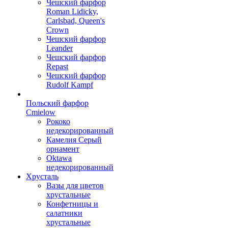
Чешский фарфор
Roman Lidicky,
Carlsbad, Queen's
Crown
Чешский фарфор
Leander
Чешский фарфор
Repast
Чешский фарфор
Rudolf Kampf
Польский фарфор
Сmielow
Рококо
недекорированный
Камелия Серый
орнамент
Oktawa
недекорированный
Хрусталь
Вазы для цветов
хрустальные
Конфетницы и
салатники
хрустальные