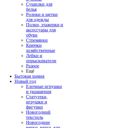
Сушилки для
белья
Ролики и щетки
для одежды
Полки, этажерки и
аксессуары для
обуви
Стремянки
Крючки
хозяйственные
Лейки и
опрыскиватели
Разное
Ещё
Бытовая химия
Новый год
Елочные игрушки
и украшения
Статуэтки,
игрушки и
фигурки
Новогодний
текстиль
Новогодние
венки, ветки, ели