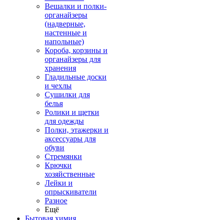
Вешалки и полки-
органайзеры
(надверные,
настенные и
напольные)
Короба, корзины и
органайзеры для
хранения
Гладильные доски
и чехлы
Сушилки для
белья
Ролики и щетки
для одежды
Полки, этажерки и
аксессуары для
обуви
Стремянки
Крючки
хозяйственные
Лейки и
опрыскиватели
Разное
Ещё
Бытовая химия