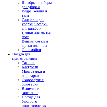
Швабры и наборы
для уборки
Вёдра, ковши и
тазы
Салфетки для
уборки,насадки
для швабр и
тряпки для мытья
пола
Веники,совки и
щетки для пола
Окномойки
Посуда для
приготовления
Тажины
Кастрюли
Мантоварки и
пароварки
Скороварки и
соковарки
Выпечка и
запекание
Посуда для
быстрого
приготовления