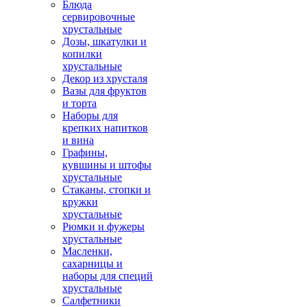
Блюда
сервировочные
хрустальные
Дозы, шкатулки и
копилки
хрустальные
Декор из хрусталя
Вазы для фруктов
и торта
Наборы для
крепких напитков
и вина
Графины,
кувшины и штофы
хрустальные
Стаканы, стопки и
кружки
хрустальные
Рюмки и фужеры
хрустальные
Масленки,
сахарницы и
наборы для специй
хрустальные
Салфетники