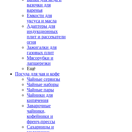
вазочки для
варенья
Емкости для
уксуса и масла
Адаптеры для
индукционных
плит и рассекатели
огня
Зажигалки для
газовых плит
Мясорубки и
лапшерезки
Ещё
Посуда для чая и кофе
Чайные сервизы
Чайные наборы
Чайные пары
Чайники для
кипячения
Заварочные
чайники,
кофейники и
френч-прессы
Сахарницы и