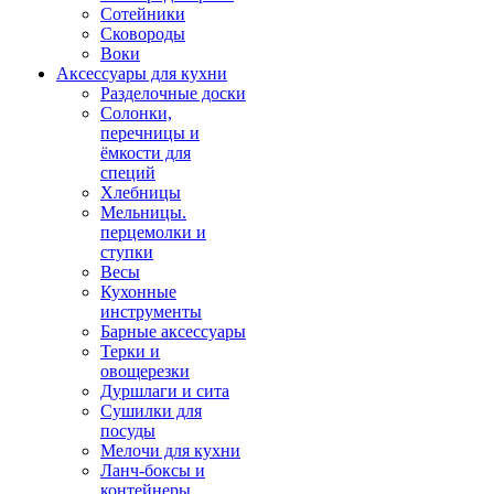
Сотейники
Сковороды
Воки
Аксессуары для кухни
Разделочные доски
Солонки,
перечницы и
ёмкости для
специй
Хлебницы
Мельницы.
перцемолки и
ступки
Весы
Кухонные
инструменты
Барные аксессуары
Терки и
овощерезки
Дуршлаги и сита
Сушилки для
посуды
Мелочи для кухни
Ланч-боксы и
контейнеры