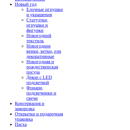
Новый год
Елочные игрушки
и украшения
Статуэтки,
игрушки и
фигурки
Новогодний
текстиль
Новогодние
венки, ветки, ели
декоративные
Новогодняя и
рождественская
посуда
Декор с LED
подсветкой
Фонари,
подсвечники и
свечи
Консервация и
заморозка
Открытки и подарочная
упаковка
Пасха