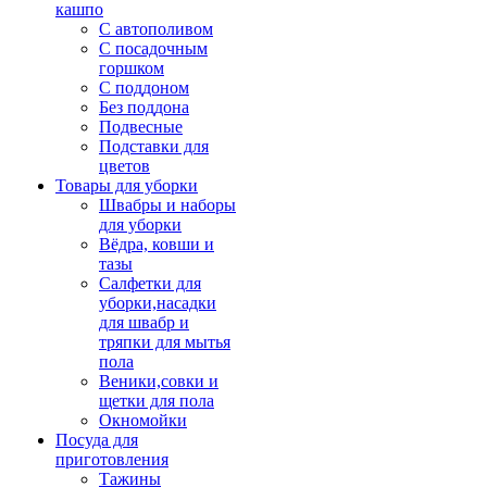
кашпо
С автополивом
С посадочным
горшком
С поддоном
Без поддона
Подвесные
Подставки для
цветов
Товары для уборки
Швабры и наборы
для уборки
Вёдра, ковши и
тазы
Салфетки для
уборки,насадки
для швабр и
тряпки для мытья
пола
Веники,совки и
щетки для пола
Окномойки
Посуда для
приготовления
Тажины