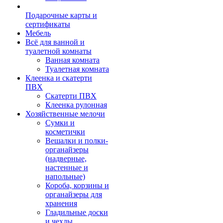
Подарочные карты и
сертификаты
Мебель
Всё для ванной и
туалетной комнаты
Ванная комната
Туалетная комната
Клеенка и скатерти
ПВХ
Скатерти ПВХ
Клеенка рулонная
Хозяйственные мелочи
Сумки и
косметички
Вешалки и полки-
органайзеры
(надверные,
настенные и
напольные)
Короба, корзины и
органайзеры для
хранения
Гладильные доски
и чехлы