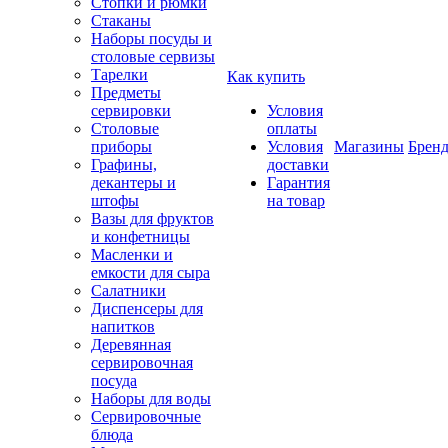
Стопки и рюмки
Стаканы
Наборы посуды и
столовые сервизы
Тарелки
Как купить
Предметы
сервировки
Условия
Столовые
оплаты
приборы
Условия
Магазины
Брен
Графины,
доставки
декантеры и
Гарантия
штофы
на товар
Вазы для фруктов
и конфетницы
Масленки и
емкости для сыра
Салатники
Диспенсеры для
напитков
Деревянная
сервировочная
посуда
Наборы для воды
Сервировочные
блюда