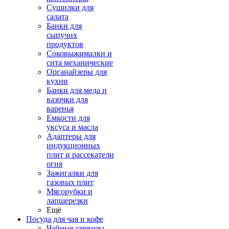
Сушилки для
салата
Банки для
сыпучих
продуктов
Соковыжималки и
сита механические
Органайзеры для
кухни
Банки для меда и
вазочки для
варенья
Емкости для
уксуса и масла
Адаптеры для
индукционных
плит и рассекатели
огня
Зажигалки для
газовых плит
Мясорубки и
лапшерезки
Ещё
Посуда для чая и кофе
Чайные сервизы