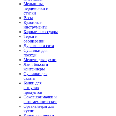
Мельницы.
перцемолки и
ступки
Весы
Кухонные
инструменты
Барные аксессуары
Терки и
овощерезки
Дуршлаги и сита
Сушилки для
посуды
Мелочи для кухни
Ланч-боксы и
контейнеры
Сушилки для
салата
Банки для
сыпучих
продуктов
Соковыжималки и
сита механические
Органайзеры для
кухни
Банки для меда и