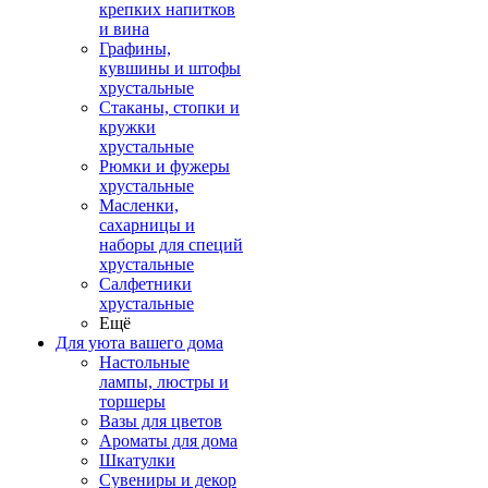
крепких напитков
и вина
Графины,
кувшины и штофы
хрустальные
Стаканы, стопки и
кружки
хрустальные
Рюмки и фужеры
хрустальные
Масленки,
сахарницы и
наборы для специй
хрустальные
Салфетники
хрустальные
Ещё
Для уюта вашего дома
Настольные
лампы, люстры и
торшеры
Вазы для цветов
Ароматы для дома
Шкатулки
Сувениры и декор