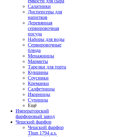
емкости для сыра
Салатники
Диспенсеры для
напитков
Деревянная
сервировочная
посуда
Наборы для воды
Сервировочные
блюда
Менажницы
Мармиты
Тарелки для торта
Кувшины
Соусники
Креманки
Салфетницы
Икорницы
Супницы
Ещё
Императорский
фарфоровый завод
Чешский фарфор
Чешский фарфор
Thun 1794 a.s.