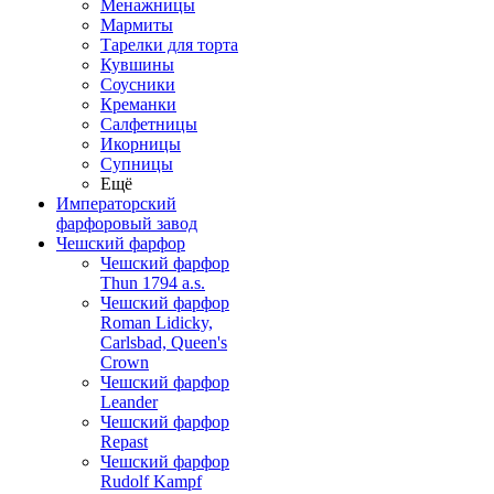
Менажницы
Мармиты
Тарелки для торта
Кувшины
Соусники
Креманки
Салфетницы
Икорницы
Супницы
Ещё
Императорский
фарфоровый завод
Чешский фарфор
Чешский фарфор
Thun 1794 a.s.
Чешский фарфор
Roman Lidicky,
Carlsbad, Queen's
Crown
Чешский фарфор
Leander
Чешский фарфор
Repast
Чешский фарфор
Rudolf Kampf