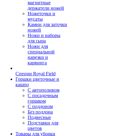
магнитные
держатели ножей
Ножеточки и
мусаты
Камни для заточки
ножей
Ножи и наборы
для сыра
Ножи для
специальной
нарезки и
карвинга
Специи Royal Field
Горшки цветочные и
кашпо
С автополивом
С посадочным
горшком
С поддоном
Без поддона
Подвесные
Подставки для
цветов
Товары для уборки