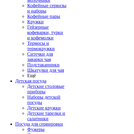
молочники
Кофейные сервизы
и наборы
Кофейные пары
Кружки
Гейзерные
кофеварки, турки
и кофемолки
Термосы и
термокружки
Ситечки для
заварки чая
Подстаканники
Шкатулки для чая
Ещё
Детская посуда
Детские столовые
приборы
Наборы детской
посуды
Детские кружки
Детские тарелки и
салатники
Посуда для сервировки
Фужеры