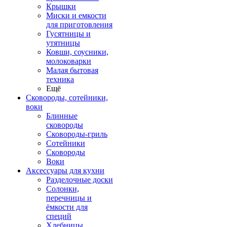
Крышки
Миски и емкости
для приготовления
Гусятницы и
утятницы
Ковши, соусники,
молоковарки
Малая бытовая
техника
Ещё
Сковороды, сотейники,
воки
Блинные
сковороды
Сковороды-гриль
Сотейники
Сковороды
Воки
Аксессуары для кухни
Разделочные доски
Солонки,
перечницы и
ёмкости для
специй
Хлебницы