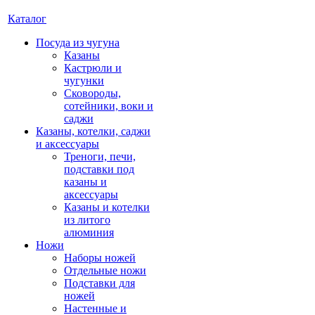
Каталог
Посуда из чугуна
Казаны
Кастрюли и
чугунки
Сковороды,
сотейники, воки и
саджи
Казаны, котелки, саджи
и аксессуары
Треноги, печи,
подставки под
казаны и
аксессуары
Казаны и котелки
из литого
алюминия
Ножи
Наборы ножей
Отдельные ножи
Подставки для
ножей
Настенные и