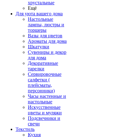
хрустальные
Ещё
Для уюта вашего дома
Настольные
лампы, люстры и
торшеры
Вазы для цветов
Ароматы для дома
Шкатулки
Сувениры и декор
для дома
Декоративные
тарелки
Сервировочные
салфетки (
плейсматы,
персонники)
Часы настенные и
настольные
Искусственные
цветы и муляжи
Подсвечники и
свечи
Текстиль
Кухня