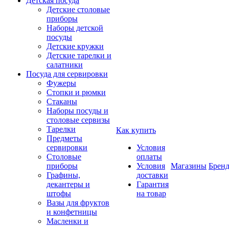
Детская посуда
Детские столовые
приборы
Наборы детской
посуды
Детские кружки
Детские тарелки и
салатники
Посуда для сервировки
Фужеры
Стопки и рюмки
Стаканы
Наборы посуды и
столовые сервизы
Тарелки
Как купить
Предметы
сервировки
Условия
Столовые
оплаты
приборы
Условия
Магазины
Брен
Графины,
доставки
декантеры и
Гарантия
штофы
на товар
Вазы для фруктов
и конфетницы
Масленки и