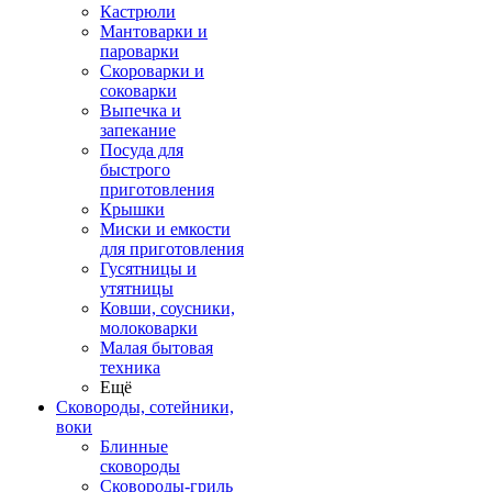
Кастрюли
Мантоварки и
пароварки
Скороварки и
соковарки
Выпечка и
запекание
Посуда для
быстрого
приготовления
Крышки
Миски и емкости
для приготовления
Гусятницы и
утятницы
Ковши, соусники,
молоковарки
Малая бытовая
техника
Ещё
Сковороды, сотейники,
воки
Блинные
сковороды
Сковороды-гриль