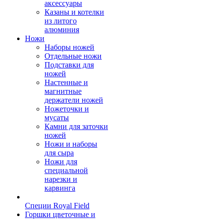
аксессуары
Казаны и котелки
из литого
алюминия
Ножи
Наборы ножей
Отдельные ножи
Подставки для
ножей
Настенные и
магнитные
держатели ножей
Ножеточки и
мусаты
Камни для заточки
ножей
Ножи и наборы
для сыра
Ножи для
специальной
нарезки и
карвинга
Специи Royal Field
Горшки цветочные и