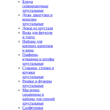
Блюда
сервировочные
хрустальные
Дозы, шкатулки и
копилки
хрустальные
Декор из хрусталя
Вазы для фруктов
и торта
Наборы для
крепких напитков
и вина
Графины,
кувшины и штофы
хрустальные
Стаканы, стопки и
кружки
хрустальные
Рюмки и фужеры
хрустальные
Масленки,
сахарницы и
наборы для специй
хрустальные
Салфетники