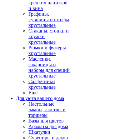
крепких напитков
и вина
Графины,
кувшины и штофы
хрустальные
Стаканы, стопки и
кружки
хрустальные
Рюмки и фужеры
хрустальные
Масленки,
сахарницы и
наборы для специй
хрустальные
Салфетники
хрустальные
Ещё
Для уюта вашего дома
Настольные
лампы, люстры и
торшеры
Вазы для цветов
Ароматы для дома
Шкатулки
Сувениры и декор