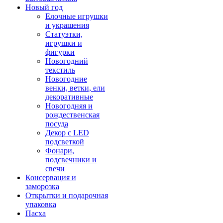
Новый год
Елочные игрушки
и украшения
Статуэтки,
игрушки и
фигурки
Новогодний
текстиль
Новогодние
венки, ветки, ели
декоративные
Новогодняя и
рождественская
посуда
Декор с LED
подсветкой
Фонари,
подсвечники и
свечи
Консервация и
заморозка
Открытки и подарочная
упаковка
Пасха