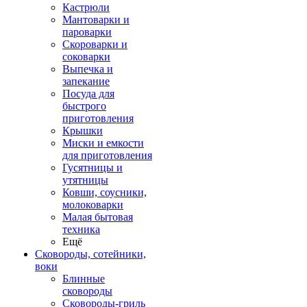
Кастрюли
Мантоварки и
пароварки
Скороварки и
соковарки
Выпечка и
запекание
Посуда для
быстрого
приготовления
Крышки
Миски и емкости
для приготовления
Гусятницы и
утятницы
Ковши, соусники,
молоковарки
Малая бытовая
техника
Ещё
Сковороды, сотейники,
воки
Блинные
сковороды
Сковороды-гриль