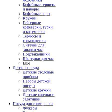
молочники
Кофейные сервизы
и наборы
Кофейные пары
Кружки
Гейзерные
кофеварки, турки
и кофемолки
Термосы и
термокружки
Ситечки для
заварки чая
Подстаканники
Шкатулки для чая
Ещё
Детская посуда
Детские столовые
приборы
Наборы детской
посуды
Детские кружки
Детские тарелки и
салатники
Посуда для сервировки
Фужеры