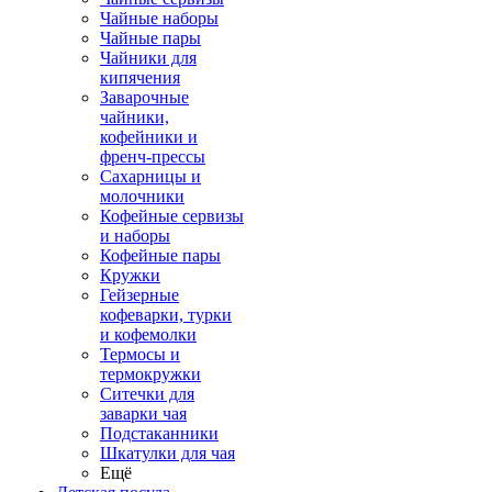
Чайные наборы
Чайные пары
Чайники для
кипячения
Заварочные
чайники,
кофейники и
френч-прессы
Сахарницы и
молочники
Кофейные сервизы
и наборы
Кофейные пары
Кружки
Гейзерные
кофеварки, турки
и кофемолки
Термосы и
термокружки
Ситечки для
заварки чая
Подстаканники
Шкатулки для чая
Ещё