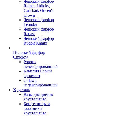
Чешский фарфор
Roman Lidicky,
Carlsbad, Queen's
Crown
Чешский фарфор
Leander
Чешский фарфор
Repast
Чешский фарфор
Rudolf Kampf
Польский фарфор
Сmielow
Рококо
недекорированный
Камелия Серый
орнамент
Oktawa
недекорированный
Хрусталь
Вазы для цветов
хрустальные
Конфетницы и
салатники
хрустальные