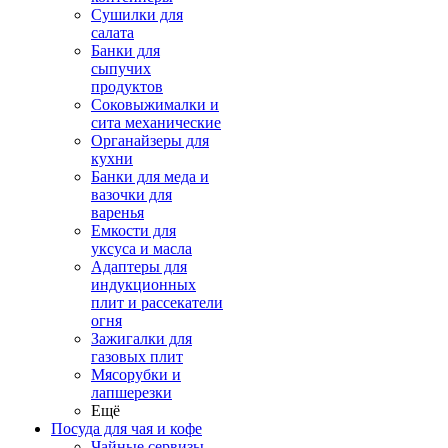
Сушилки для
салата
Банки для
сыпучих
продуктов
Соковыжималки и
сита механические
Органайзеры для
кухни
Банки для меда и
вазочки для
варенья
Емкости для
уксуса и масла
Адаптеры для
индукционных
плит и рассекатели
огня
Зажигалки для
газовых плит
Мясорубки и
лапшерезки
Ещё
Посуда для чая и кофе
Чайные сервизы