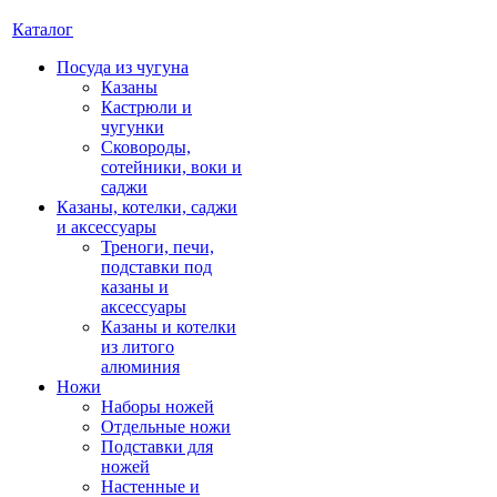
Каталог
Посуда из чугуна
Казаны
Кастрюли и
чугунки
Сковороды,
сотейники, воки и
саджи
Казаны, котелки, саджи
и аксессуары
Треноги, печи,
подставки под
казаны и
аксессуары
Казаны и котелки
из литого
алюминия
Ножи
Наборы ножей
Отдельные ножи
Подставки для
ножей
Настенные и