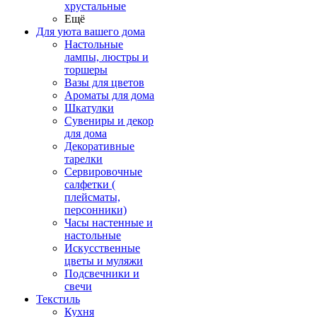
хрустальные
Ещё
Для уюта вашего дома
Настольные
лампы, люстры и
торшеры
Вазы для цветов
Ароматы для дома
Шкатулки
Сувениры и декор
для дома
Декоративные
тарелки
Сервировочные
салфетки (
плейсматы,
персонники)
Часы настенные и
настольные
Искусственные
цветы и муляжи
Подсвечники и
свечи
Текстиль
Кухня