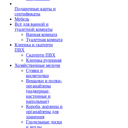
Подарочные карты и
сертификаты
Мебель
Всё для ванной и
туалетной комнаты
Ванная комната
Туалетная комната
Клеенка и скатерти
ПВХ
Скатерти ПВХ
Клеенка рулонная
Хозяйственные мелочи
Сумки и
косметички
Вешалки и полки-
органайзеры
(надверные,
настенные и
напольные)
Короба, корзины и
органайзеры для
хранения
Гладильные доски
и чехлы