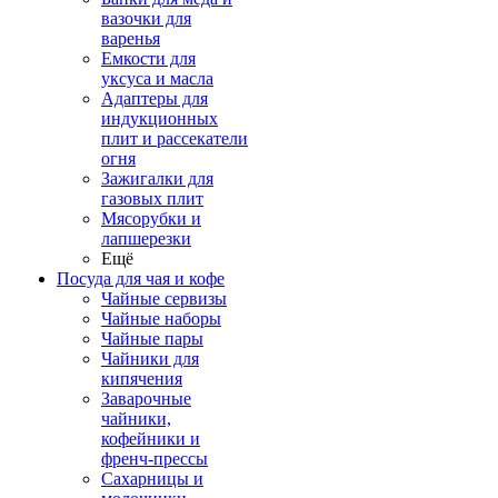
вазочки для
варенья
Емкости для
уксуса и масла
Адаптеры для
индукционных
плит и рассекатели
огня
Зажигалки для
газовых плит
Мясорубки и
лапшерезки
Ещё
Посуда для чая и кофе
Чайные сервизы
Чайные наборы
Чайные пары
Чайники для
кипячения
Заварочные
чайники,
кофейники и
френч-прессы
Сахарницы и