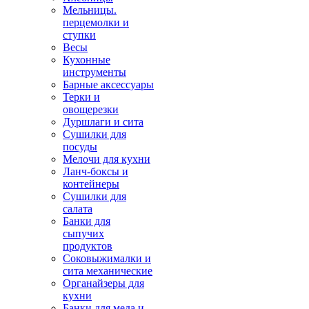
Мельницы.
перцемолки и
ступки
Весы
Кухонные
инструменты
Барные аксессуары
Терки и
овощерезки
Дуршлаги и сита
Сушилки для
посуды
Мелочи для кухни
Ланч-боксы и
контейнеры
Сушилки для
салата
Банки для
сыпучих
продуктов
Соковыжималки и
сита механические
Органайзеры для
кухни
Банки для меда и