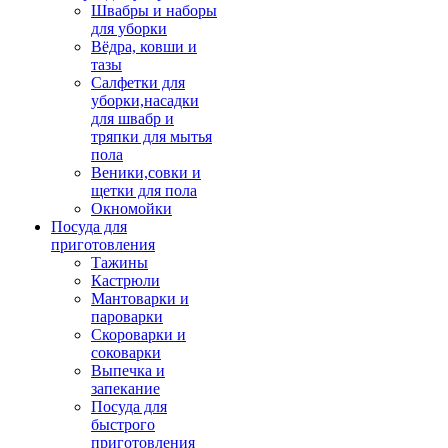
Швабры и наборы
для уборки
Вёдра, ковши и
тазы
Салфетки для
уборки,насадки
для швабр и
тряпки для мытья
пола
Веники,совки и
щетки для пола
Окномойки
Посуда для
приготовления
Тажины
Кастрюли
Мантоварки и
пароварки
Скороварки и
соковарки
Выпечка и
запекание
Посуда для
быстрого
приготовления