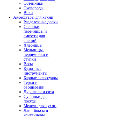
Сотейники
Сковороды
Воки
Аксессуары для кухни
Разделочные доски
Солонки,
перечницы и
ёмкости для
специй
Хлебницы
Мельницы.
перцемолки и
ступки
Весы
Кухонные
инструменты
Барные аксессуары
Терки и
овощерезки
Дуршлаги и сита
Сушилки для
посуды
Мелочи для кухни
Ланч-боксы и
контейнеры