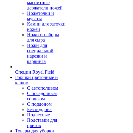
магнитные
держатели ножей
Ножеточки и
мусаты
Камни для заточки
ножей
Ножи и наборы
для сыра
Ножи для
специальной
нарезки и
карвинга
Специи Royal Field
Горшки цветочные и
кашпо
С автополивом
С посадочным
горшком
С поддоном
Без поддона
Подвесные
Подставки для
цветов
Товары для уборки