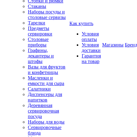
Стопки и рюмки
Стаканы
Наборы посуды и
столовые сервизы
Тарелки
Как купить
Предметы
сервировки
Условия
Столовые
оплаты
приборы
Условия
Магазины
Брен
Графины,
доставки
декантеры и
Гарантия
штофы
на товар
Вазы для фруктов
и конфетницы
Масленки и
емкости для сыра
Салатники
Диспенсеры для
напитков
Деревянная
сервировочная
посуда
Наборы для воды
Сервировочные
блюда