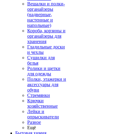
Вешалки и полки-
органайзеры
(надверные,
настенные и
напольные)
Короба, корзины и
органайзеры для
хранения
Гладильные доски
и чехлы
Сушилки для
белья
Ролики и щетки
для одежды
Полки, этажерки и
аксессуары для
обуви
Стремянки
Крючки
хозяйственные
Лейки и
опрыскиватели
Разное
Ещё
Бытовая химия