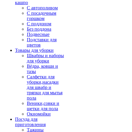
кашпо
С автополивом
С посадочным
горшком
С поддоном
Без поддона
Подвесные
Подставки для
цветов
Товары для уборки
Швабры и наборы
для уборки
Вёдра, ковши и
тазы
Салфетки для
уборки,насадки
для швабр и
тряпки для мытья
пола
Веники,совки и
щетки для пола
Окномойки
Посуда для
приготовления
Тажины