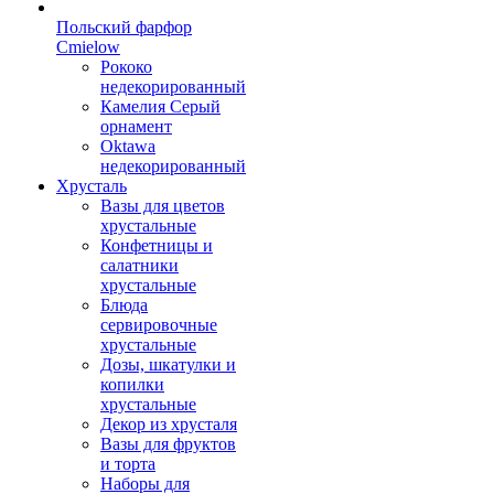
Польский фарфор
Сmielow
Рококо
недекорированный
Камелия Серый
орнамент
Oktawa
недекорированный
Хрусталь
Вазы для цветов
хрустальные
Конфетницы и
салатники
хрустальные
Блюда
сервировочные
хрустальные
Дозы, шкатулки и
копилки
хрустальные
Декор из хрусталя
Вазы для фруктов
и торта
Наборы для