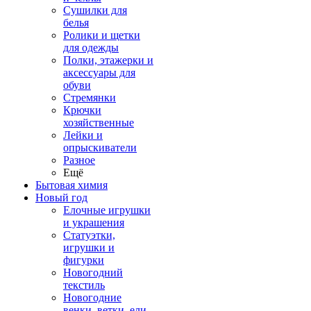
Сушилки для
белья
Ролики и щетки
для одежды
Полки, этажерки и
аксессуары для
обуви
Стремянки
Крючки
хозяйственные
Лейки и
опрыскиватели
Разное
Ещё
Бытовая химия
Новый год
Елочные игрушки
и украшения
Статуэтки,
игрушки и
фигурки
Новогодний
текстиль
Новогодние
венки, ветки, ели