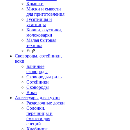
Крышки
Миски и емкости
для приготовления
Гусятницы и
утятницы
Ковши, соусники,
молоковарки
Малая бытовая
техника
Ещё
Сковороды, сотейники,
воки
Блинные
сковороды
Сковороды-гриль
Сотейники
Сковороды
Воки
Аксессуары для кухни
Разделочные доски
Солонки,
перечницы и
ёмкости для
специй
Хлебницы