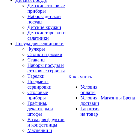
Детская посуда
Детские столовые
приборы
Наборы детской
посуды
Детские кружки
Детские тарелки и
салатники
Посуда для сервировки
Фужеры
Стопки и рюмки
Стаканы
Наборы посуды и
столовые сервизы
Тарелки
Как купить
Предметы
сервировки
Условия
Столовые
оплаты
приборы
Условия
Магазины
Брен
Графины,
доставки
декантеры и
Гарантия
штофы
на товар
Вазы для фруктов
и конфетницы
Масленки и