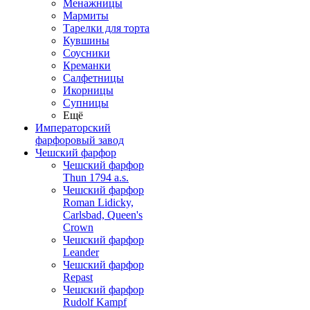
Менажницы
Мармиты
Тарелки для торта
Кувшины
Соусники
Креманки
Салфетницы
Икорницы
Супницы
Ещё
Императорский
фарфоровый завод
Чешский фарфор
Чешский фарфор
Thun 1794 a.s.
Чешский фарфор
Roman Lidicky,
Carlsbad, Queen's
Crown
Чешский фарфор
Leander
Чешский фарфор
Repast
Чешский фарфор
Rudolf Kampf