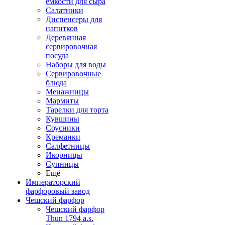
емкости для сыра
Салатники
Диспенсеры для
напитков
Деревянная
сервировочная
посуда
Наборы для воды
Сервировочные
блюда
Менажницы
Мармиты
Тарелки для торта
Кувшины
Соусники
Креманки
Салфетницы
Икорницы
Супницы
Ещё
Императорский
фарфоровый завод
Чешский фарфор
Чешский фарфор
Thun 1794 a.s.