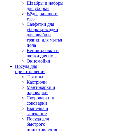
Швабры и наборы
для уборки
Вёдра, ковши и
тазы
Салфетки для
уборки,насадки
для швабр и
тряпки для мытья
пола
Веники,совки и
щетки для пола
Окномойки
Посуда для
приготовления
Тажины
Кастрюли
Мантоварки и
пароварки
Скороварки и
соковарки
Выпечка и
запекание
Посуда для
быстрого
приготовления