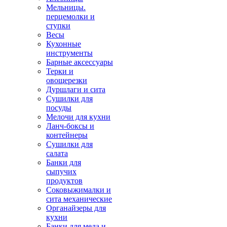
Мельницы.
перцемолки и
ступки
Весы
Кухонные
инструменты
Барные аксессуары
Терки и
овощерезки
Дуршлаги и сита
Сушилки для
посуды
Мелочи для кухни
Ланч-боксы и
контейнеры
Сушилки для
салата
Банки для
сыпучих
продуктов
Соковыжималки и
сита механические
Органайзеры для
кухни
Банки для меда и