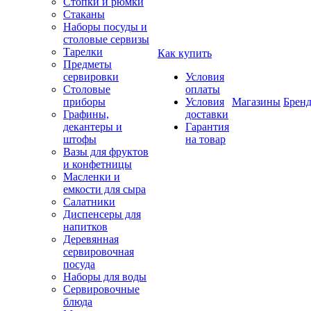
Стопки и рюмки
Стаканы
Наборы посуды и
столовые сервизы
Тарелки
Как купить
Предметы
сервировки
Условия
Столовые
оплаты
приборы
Условия
Магазины
Брен
Графины,
доставки
декантеры и
Гарантия
штофы
на товар
Вазы для фруктов
и конфетницы
Масленки и
емкости для сыра
Салатники
Диспенсеры для
напитков
Деревянная
сервировочная
посуда
Наборы для воды
Сервировочные
блюда