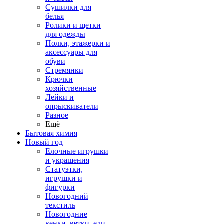
Сушилки для
белья
Ролики и щетки
для одежды
Полки, этажерки и
аксессуары для
обуви
Стремянки
Крючки
хозяйственные
Лейки и
опрыскиватели
Разное
Ещё
Бытовая химия
Новый год
Елочные игрушки
и украшения
Статуэтки,
игрушки и
фигурки
Новогодний
текстиль
Новогодние
венки, ветки, ели