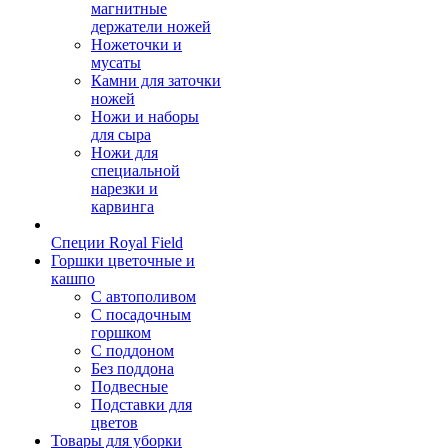
магнитные
держатели ножей
Ножеточки и
мусаты
Камни для заточки
ножей
Ножи и наборы
для сыра
Ножи для
специальной
нарезки и
карвинга
Специи Royal Field
Горшки цветочные и
кашпо
С автополивом
С посадочным
горшком
С поддоном
Без поддона
Подвесные
Подставки для
цветов
Товары для уборки