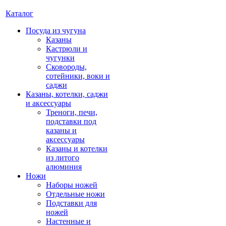
Каталог
Посуда из чугуна
Казаны
Кастрюли и
чугунки
Сковороды,
сотейники, воки и
саджи
Казаны, котелки, саджи
и аксессуары
Треноги, печи,
подставки под
казаны и
аксессуары
Казаны и котелки
из литого
алюминия
Ножи
Наборы ножей
Отдельные ножи
Подставки для
ножей
Настенные и