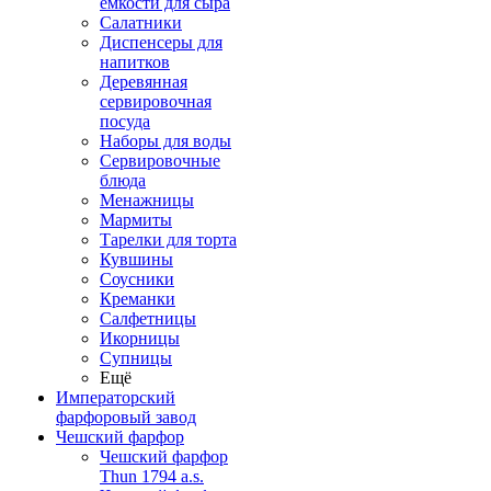
емкости для сыра
Салатники
Диспенсеры для
напитков
Деревянная
сервировочная
посуда
Наборы для воды
Сервировочные
блюда
Менажницы
Мармиты
Тарелки для торта
Кувшины
Соусники
Креманки
Салфетницы
Икорницы
Супницы
Ещё
Императорский
фарфоровый завод
Чешский фарфор
Чешский фарфор
Thun 1794 a.s.