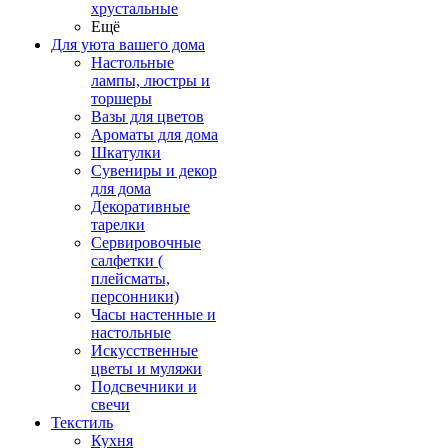
хрустальные
Ещё
Для уюта вашего дома
Настольные
лампы, люстры и
торшеры
Вазы для цветов
Ароматы для дома
Шкатулки
Сувениры и декор
для дома
Декоративные
тарелки
Сервировочные
салфетки (
плейсматы,
персонники)
Часы настенные и
настольные
Искусственные
цветы и муляжи
Подсвечники и
свечи
Текстиль
Кухня