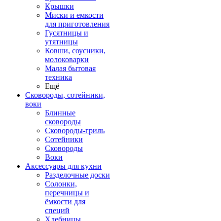
Крышки
Миски и емкости
для приготовления
Гусятницы и
утятницы
Ковши, соусники,
молоковарки
Малая бытовая
техника
Ещё
Сковороды, сотейники,
воки
Блинные
сковороды
Сковороды-гриль
Сотейники
Сковороды
Воки
Аксессуары для кухни
Разделочные доски
Солонки,
перечницы и
ёмкости для
специй
Хлебницы