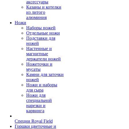
аксессуары
Казаны и котелки
из литого
алюминия
Ножи
Наборы ножей
Отдельные ножи
Подставки для
ножей
Настенные и
магнитные
держатели ножей
Ножеточки и
мусаты
Камни для заточки
ножей
Ножи и наборы
для сыра
Ножи для
специальной
нарезки и
карвинга
Специи Royal Field
Горшки цветочные и