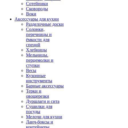
Сотейники
Сковороды
Воки
Аксессуары для кухни
Разделочные доски
Солонки,
перечницы и
ёмкости для
специй
Хлебницы
Мельницы.
перцемолки и
ступки
Весы
Кухонные
инструменты
Барные аксессуары
Терки и
овощерезки
Дуршлаги и сита
Сушилки для
посуды
Мелочи для кухни
Ланч-боксы и
контейнеры