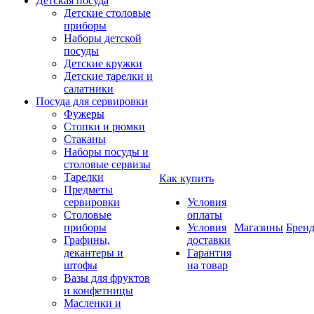
Детская посуда
Детские столовые
приборы
Наборы детской
посуды
Детские кружки
Детские тарелки и
салатники
Посуда для сервировки
Фужеры
Стопки и рюмки
Стаканы
Наборы посуды и
столовые сервизы
Тарелки
Как купить
Предметы
сервировки
Условия
Столовые
оплаты
приборы
Условия
Магазины
Брен
Графины,
доставки
декантеры и
Гарантия
штофы
на товар
Вазы для фруктов
и конфетницы
Масленки и