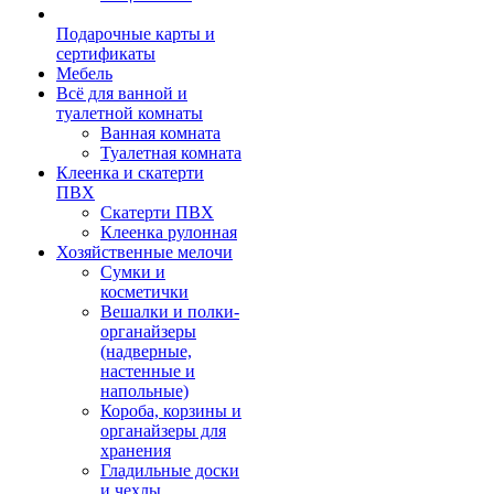
Подарочные карты и
сертификаты
Мебель
Всё для ванной и
туалетной комнаты
Ванная комната
Туалетная комната
Клеенка и скатерти
ПВХ
Скатерти ПВХ
Клеенка рулонная
Хозяйственные мелочи
Сумки и
косметички
Вешалки и полки-
органайзеры
(надверные,
настенные и
напольные)
Короба, корзины и
органайзеры для
хранения
Гладильные доски
и чехлы