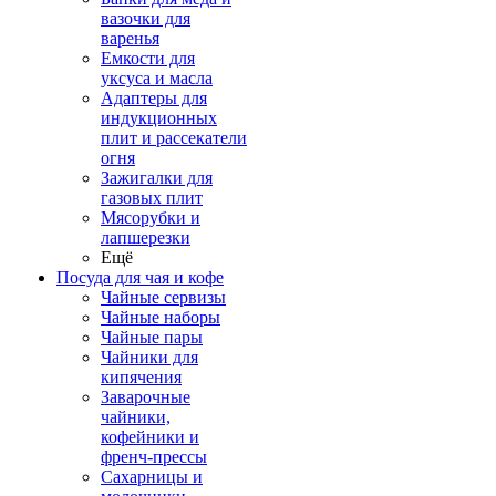
вазочки для
варенья
Емкости для
уксуса и масла
Адаптеры для
индукционных
плит и рассекатели
огня
Зажигалки для
газовых плит
Мясорубки и
лапшерезки
Ещё
Посуда для чая и кофе
Чайные сервизы
Чайные наборы
Чайные пары
Чайники для
кипячения
Заварочные
чайники,
кофейники и
френч-прессы
Сахарницы и