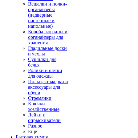
Вешалки и полки-
органайзеры
(надверные,
настенные и
напольные)
Короба, корзины и
органайзеры для
хранения
Гладильные доски
и чехлы
Сушилки для
белья
Ролики и щетки
для одежды
Полки, этажерки и
аксессуары для
обуви
Стремянки
Крючки
хозяйственные
Лейки и
опрыскиватели
Разное
Ещё
Бытовая химия