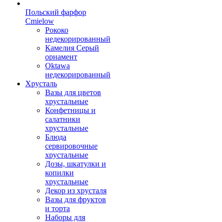
Польский фарфор
Сmielow
Рококо
недекорированный
Камелия Серый
орнамент
Oktawa
недекорированный
Хрусталь
Вазы для цветов
хрустальные
Конфетницы и
салатники
хрустальные
Блюда
сервировочные
хрустальные
Дозы, шкатулки и
копилки
хрустальные
Декор из хрусталя
Вазы для фруктов
и торта
Наборы для