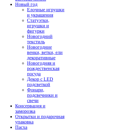
Новый год
Елочные игрушки
и украшения
Статуэтки,
игрушки и
фигурки
Новогодний
текстиль
Новогодние
венки, ветки, ели
декоративные
Новогодняя и
рождественская
посуда
Декор с LED
подсветкой
Фонари,
подсвечники и
свечи
Консервация и
заморозка
Открытки и подарочная
упаковка
Пасха