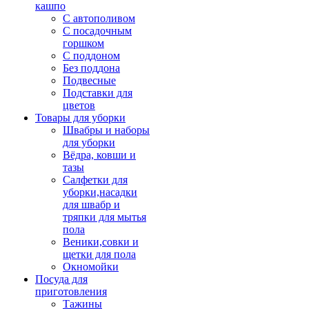
кашпо
С автополивом
С посадочным
горшком
С поддоном
Без поддона
Подвесные
Подставки для
цветов
Товары для уборки
Швабры и наборы
для уборки
Вёдра, ковши и
тазы
Салфетки для
уборки,насадки
для швабр и
тряпки для мытья
пола
Веники,совки и
щетки для пола
Окномойки
Посуда для
приготовления
Тажины