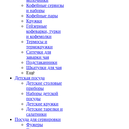
молочники
Кофейные сервизы
и наборы
Кофейные пары
Кружки
Гейзерные
кофеварки, турки
и кофемолки
Термосы и
термокружки
Ситечки для
заварки чая
Подстаканники
Шкатулки для чая
Ещё
Детская посуда
Детские столовые
приборы
Наборы детской
посуды
Детские кружки
Детские тарелки и
салатники
Посуда для сервировки
Фужеры