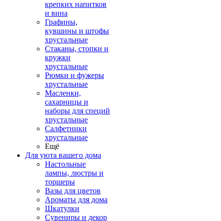
крепких напитков
и вина
Графины,
кувшины и штофы
хрустальные
Стаканы, стопки и
кружки
хрустальные
Рюмки и фужеры
хрустальные
Масленки,
сахарницы и
наборы для специй
хрустальные
Салфетники
хрустальные
Ещё
Для уюта вашего дома
Настольные
лампы, люстры и
торшеры
Вазы для цветов
Ароматы для дома
Шкатулки
Сувениры и декор