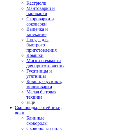
Кастрюли
Мантоварки и
пароварки
Скороварки и
соковарки
Выпечка и
запекание
Посуда для
быстрого
приготовления
Крышки
Миски и емкости
для приготовления
Гусятницы и
утятницы
Ковши, соусники,
молоковарки
Малая бытовая
техника
Ещё
Сковороды, сотейники,
воки
Блинные
сковороды
Сковороды-гриль