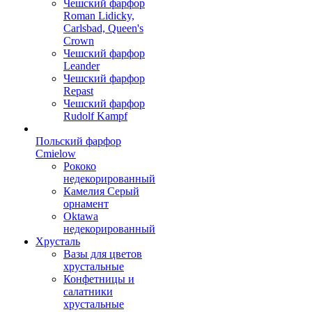
Чешский фарфор
Roman Lidicky,
Carlsbad, Queen's
Crown
Чешский фарфор
Leander
Чешский фарфор
Repast
Чешский фарфор
Rudolf Kampf
Польский фарфор
Сmielow
Рококо
недекорированный
Камелия Серый
орнамент
Oktawa
недекорированный
Хрусталь
Вазы для цветов
хрустальные
Конфетницы и
салатники
хрустальные