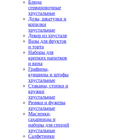
Блюда
сервировочные
хрустальные
Дозы, шкатулки и
копилки
хрустальные
Декор из хрусталя
Вазы для фруктов
и торта
Наборы для
крепких напитков
и вина
Графины,
кувшины и штофы
хрустальные
Стаканы, стопки и
кружки
хрустальные
Рюмки и фужеры
хрустальные
Масленки,
сахарницы и
наборы для специй
хрустальные
Салфетники