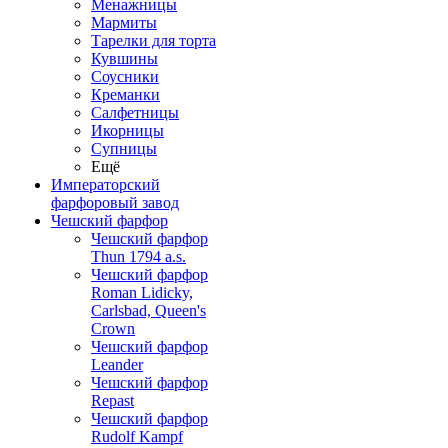
Менажницы
Мармиты
Тарелки для торта
Кувшины
Соусники
Креманки
Салфетницы
Икорницы
Супницы
Ещё
Императорский
фарфоровый завод
Чешский фарфор
Чешский фарфор
Thun 1794 a.s.
Чешский фарфор
Roman Lidicky,
Carlsbad, Queen's
Crown
Чешский фарфор
Leander
Чешский фарфор
Repast
Чешский фарфор
Rudolf Kampf