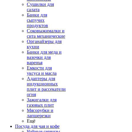
Сушилки для
салата
Банки для
сыпучих
продуктов
Соковыжималки и
сита механические
Органайзеры для
кухни
Банки для меда и
вазочки для
варенья
Емкости для
уксуса и масла
Адаптеры для
индукционных
плит и рассекатели
огня
Зажигалки для
газовых плит
Мясорубки и
лапшерезки
Ещё
Посуда для чая и кофе
Чайные сервизы