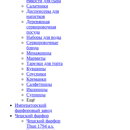
емкости для сыра
Салатники
Диспенсеры для
напитков
Деревянная
сервировочная
посуда
Наборы для воды
Сервировочные
блюда
Менажницы
Мармиты
Тарелки для торта
Кувшины
Соусники
Креманки
Салфетницы
Икорницы
Супницы
Ещё
Императорский
фарфоровый завод
Чешский фарфор
Чешский фарфор
Thun 1794 a.s.