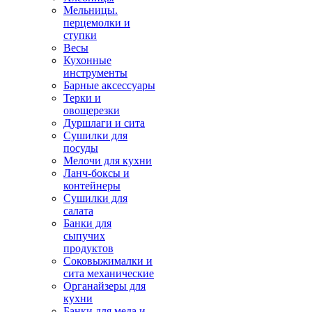
Мельницы.
перцемолки и
ступки
Весы
Кухонные
инструменты
Барные аксессуары
Терки и
овощерезки
Дуршлаги и сита
Сушилки для
посуды
Мелочи для кухни
Ланч-боксы и
контейнеры
Сушилки для
салата
Банки для
сыпучих
продуктов
Соковыжималки и
сита механические
Органайзеры для
кухни
Банки для меда и