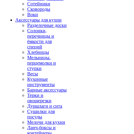
Сотейники
Сковороды
Воки
Аксессуары для кухни
Разделочные доски
Солонки,
перечницы и
ёмкости для
специй
Хлебницы
Мельницы.
перцемолки и
ступки
Весы
Кухонные
инструменты
Барные аксессуары
Терки и
овощерезки
Дуршлаги и сита
Сушилки для
посуды
Мелочи для кухни
Ланч-боксы и
контейнеры