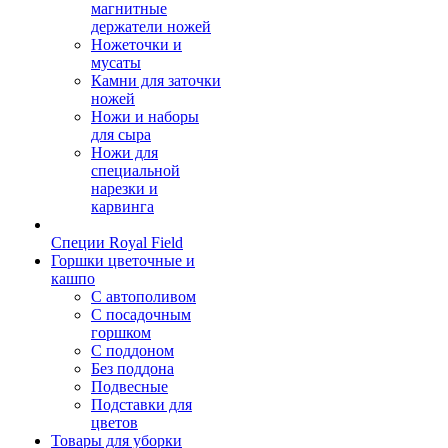
магнитные
держатели ножей
Ножеточки и
мусаты
Камни для заточки
ножей
Ножи и наборы
для сыра
Ножи для
специальной
нарезки и
карвинга
Специи Royal Field
Горшки цветочные и
кашпо
С автополивом
С посадочным
горшком
С поддоном
Без поддона
Подвесные
Подставки для
цветов
Товары для уборки