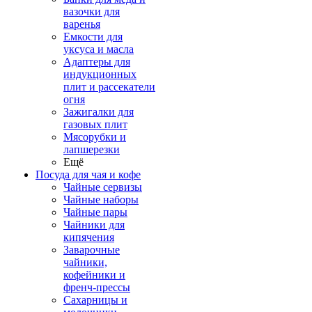
вазочки для
варенья
Емкости для
уксуса и масла
Адаптеры для
индукционных
плит и рассекатели
огня
Зажигалки для
газовых плит
Мясорубки и
лапшерезки
Ещё
Посуда для чая и кофе
Чайные сервизы
Чайные наборы
Чайные пары
Чайники для
кипячения
Заварочные
чайники,
кофейники и
френч-прессы
Сахарницы и