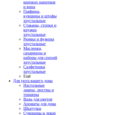
крепких напитков
и вина
Графины,
кувшины и штофы
хрустальные
Стаканы, стопки и
кружки
хрустальные
Рюмки и фужеры
хрустальные
Масленки,
сахарницы и
наборы для специй
хрустальные
Салфетники
хрустальные
Ещё
Для уюта вашего дома
Настольные
лампы, люстры и
торшеры
Вазы для цветов
Ароматы для дома
Шкатулки
Сувениры и декор