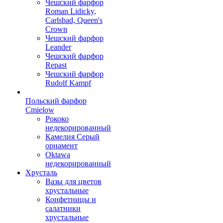
Чешский фарфор
Roman Lidicky,
Carlsbad, Queen's
Crown
Чешский фарфор
Leander
Чешский фарфор
Repast
Чешский фарфор
Rudolf Kampf
Польский фарфор
Сmielow
Рококо
недекорированный
Камелия Серый
орнамент
Oktawa
недекорированный
Хрусталь
Вазы для цветов
хрустальные
Конфетницы и
салатники
хрустальные