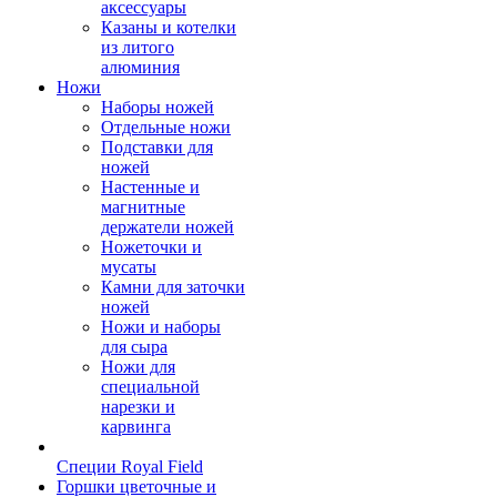
аксессуары
Казаны и котелки
из литого
алюминия
Ножи
Наборы ножей
Отдельные ножи
Подставки для
ножей
Настенные и
магнитные
держатели ножей
Ножеточки и
мусаты
Камни для заточки
ножей
Ножи и наборы
для сыра
Ножи для
специальной
нарезки и
карвинга
Специи Royal Field
Горшки цветочные и