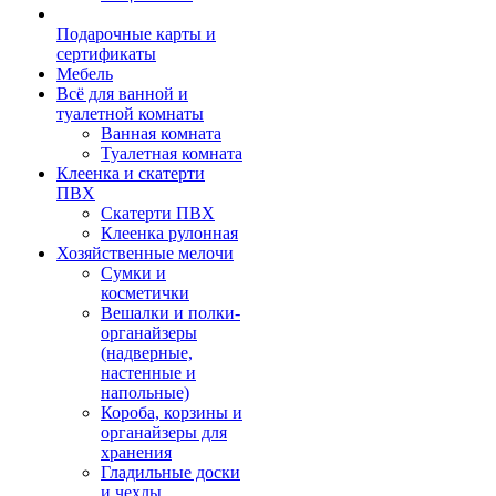
Подарочные карты и
сертификаты
Мебель
Всё для ванной и
туалетной комнаты
Ванная комната
Туалетная комната
Клеенка и скатерти
ПВХ
Скатерти ПВХ
Клеенка рулонная
Хозяйственные мелочи
Сумки и
косметички
Вешалки и полки-
органайзеры
(надверные,
настенные и
напольные)
Короба, корзины и
органайзеры для
хранения
Гладильные доски
и чехлы