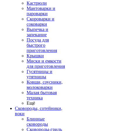
Кастрюли
Мантоварки и
пароварки
Скороварки и
соковарки
Выпечка и
запекание
Посуда для
быстрого
приготовления
Крышки
Миски и емкости
для приготовления
Гусятницы и
утятницы
Ковши, соусники,
молоковарки
Малая бытовая
техника
Ещё
Сковороды, сотейники,
воки
Блинные
сковороды
Сковороды-гриль