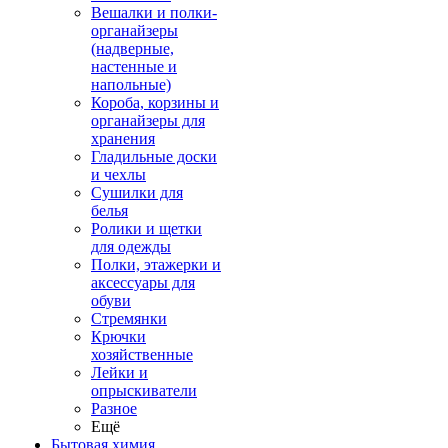
Вешалки и полки-
органайзеры
(надверные,
настенные и
напольные)
Короба, корзины и
органайзеры для
хранения
Гладильные доски
и чехлы
Сушилки для
белья
Ролики и щетки
для одежды
Полки, этажерки и
аксессуары для
обуви
Стремянки
Крючки
хозяйственные
Лейки и
опрыскиватели
Разное
Ещё
Бытовая химия