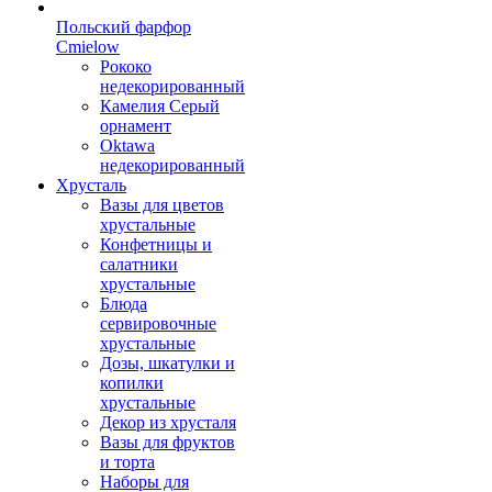
Польский фарфор
Сmielow
Рококо
недекорированный
Камелия Серый
орнамент
Oktawa
недекорированный
Хрусталь
Вазы для цветов
хрустальные
Конфетницы и
салатники
хрустальные
Блюда
сервировочные
хрустальные
Дозы, шкатулки и
копилки
хрустальные
Декор из хрусталя
Вазы для фруктов
и торта
Наборы для