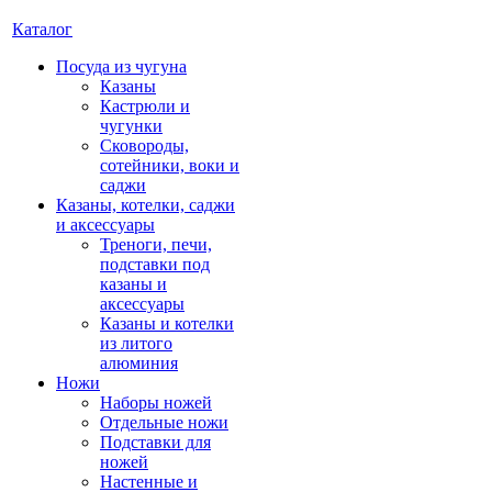
Каталог
Посуда из чугуна
Казаны
Кастрюли и
чугунки
Сковороды,
сотейники, воки и
саджи
Казаны, котелки, саджи
и аксессуары
Треноги, печи,
подставки под
казаны и
аксессуары
Казаны и котелки
из литого
алюминия
Ножи
Наборы ножей
Отдельные ножи
Подставки для
ножей
Настенные и