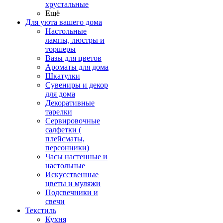
хрустальные
Ещё
Для уюта вашего дома
Настольные
лампы, люстры и
торшеры
Вазы для цветов
Ароматы для дома
Шкатулки
Сувениры и декор
для дома
Декоративные
тарелки
Сервировочные
салфетки (
плейсматы,
персонники)
Часы настенные и
настольные
Искусственные
цветы и муляжи
Подсвечники и
свечи
Текстиль
Кухня