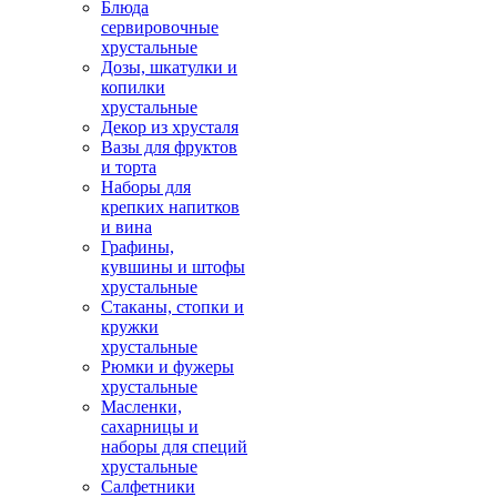
Блюда
сервировочные
хрустальные
Дозы, шкатулки и
копилки
хрустальные
Декор из хрусталя
Вазы для фруктов
и торта
Наборы для
крепких напитков
и вина
Графины,
кувшины и штофы
хрустальные
Стаканы, стопки и
кружки
хрустальные
Рюмки и фужеры
хрустальные
Масленки,
сахарницы и
наборы для специй
хрустальные
Салфетники