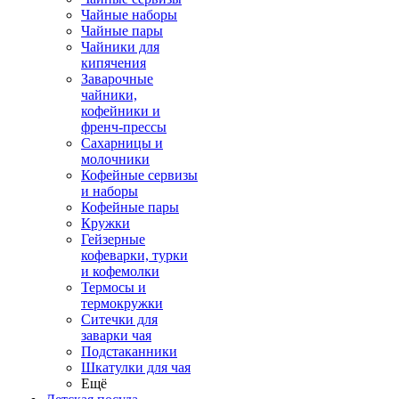
Чайные наборы
Чайные пары
Чайники для
кипячения
Заварочные
чайники,
кофейники и
френч-прессы
Сахарницы и
молочники
Кофейные сервизы
и наборы
Кофейные пары
Кружки
Гейзерные
кофеварки, турки
и кофемолки
Термосы и
термокружки
Ситечки для
заварки чая
Подстаканники
Шкатулки для чая
Ещё