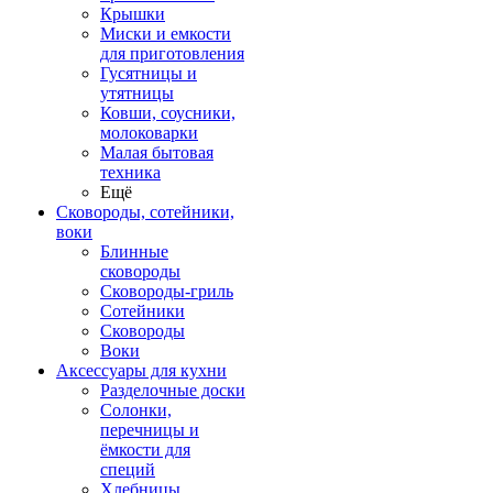
Крышки
Миски и емкости
для приготовления
Гусятницы и
утятницы
Ковши, соусники,
молоковарки
Малая бытовая
техника
Ещё
Сковороды, сотейники,
воки
Блинные
сковороды
Сковороды-гриль
Сотейники
Сковороды
Воки
Аксессуары для кухни
Разделочные доски
Солонки,
перечницы и
ёмкости для
специй
Хлебницы