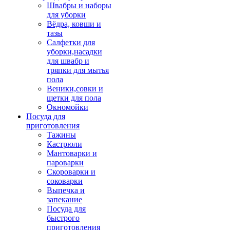
Швабры и наборы
для уборки
Вёдра, ковши и
тазы
Салфетки для
уборки,насадки
для швабр и
тряпки для мытья
пола
Веники,совки и
щетки для пола
Окномойки
Посуда для
приготовления
Тажины
Кастрюли
Мантоварки и
пароварки
Скороварки и
соковарки
Выпечка и
запекание
Посуда для
быстрого
приготовления