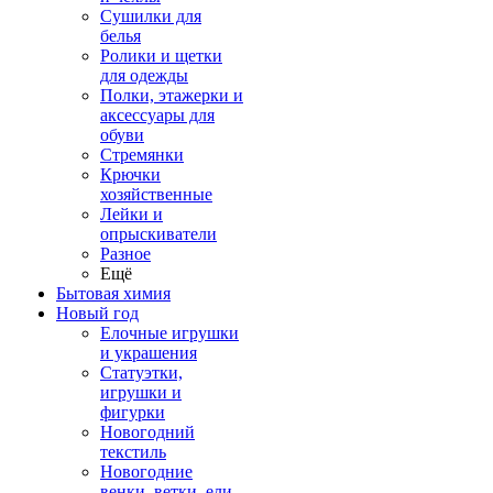
Сушилки для
белья
Ролики и щетки
для одежды
Полки, этажерки и
аксессуары для
обуви
Стремянки
Крючки
хозяйственные
Лейки и
опрыскиватели
Разное
Ещё
Бытовая химия
Новый год
Елочные игрушки
и украшения
Статуэтки,
игрушки и
фигурки
Новогодний
текстиль
Новогодние
венки, ветки, ели