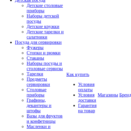
Детская посуда
Детские столовые
приборы
Наборы детской
посуды
Детские кружки
Детские тарелки и
салатники
Посуда для сервировки
Фужеры
Стопки и рюмки
Стаканы
Наборы посуды и
столовые сервизы
Тарелки
Как купить
Предметы
сервировки
Условия
Столовые
оплаты
приборы
Условия
Магазины
Брен
Графины,
доставки
декантеры и
Гарантия
штофы
на товар
Вазы для фруктов
и конфетницы
Масленки и