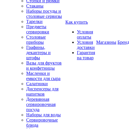
Стопки и рюмки
Стаканы
Наборы посуды и
столовые сервизы
Тарелки
Как купить
Предметы
сервировки
Условия
Столовые
оплаты
приборы
Условия
Магазины
Брен
Графины,
доставки
декантеры и
Гарантия
штофы
на товар
Вазы для фруктов
и конфетницы
Масленки и
емкости для сыра
Салатники
Диспенсеры для
напитков
Деревянная
сервировочная
посуда
Наборы для воды
Сервировочные
блюда