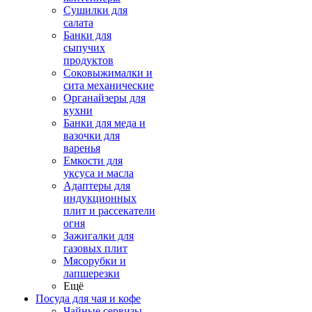
Сушилки для
салата
Банки для
сыпучих
продуктов
Соковыжималки и
сита механические
Органайзеры для
кухни
Банки для меда и
вазочки для
варенья
Емкости для
уксуса и масла
Адаптеры для
индукционных
плит и рассекатели
огня
Зажигалки для
газовых плит
Мясорубки и
лапшерезки
Ещё
Посуда для чая и кофе
Чайные сервизы