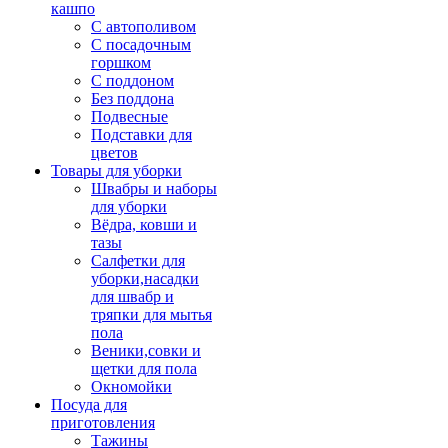
кашпо
С автополивом
С посадочным
горшком
С поддоном
Без поддона
Подвесные
Подставки для
цветов
Товары для уборки
Швабры и наборы
для уборки
Вёдра, ковши и
тазы
Салфетки для
уборки,насадки
для швабр и
тряпки для мытья
пола
Веники,совки и
щетки для пола
Окномойки
Посуда для
приготовления
Тажины