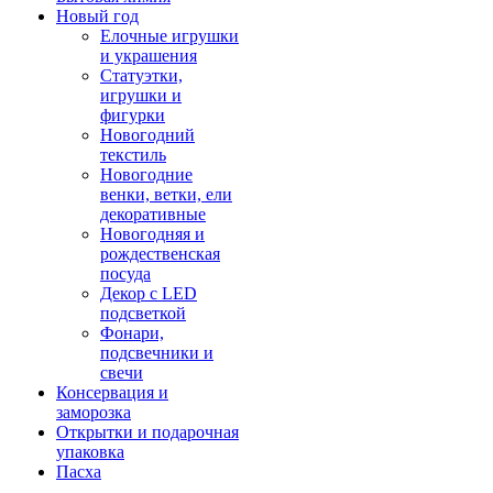
Новый год
Елочные игрушки
и украшения
Статуэтки,
игрушки и
фигурки
Новогодний
текстиль
Новогодние
венки, ветки, ели
декоративные
Новогодняя и
рождественская
посуда
Декор с LED
подсветкой
Фонари,
подсвечники и
свечи
Консервация и
заморозка
Открытки и подарочная
упаковка
Пасха