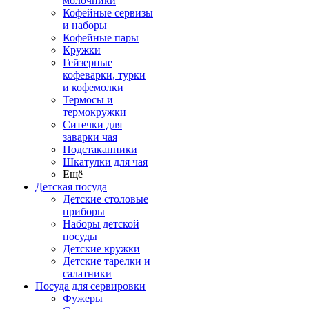
молочники
Кофейные сервизы
и наборы
Кофейные пары
Кружки
Гейзерные
кофеварки, турки
и кофемолки
Термосы и
термокружки
Ситечки для
заварки чая
Подстаканники
Шкатулки для чая
Ещё
Детская посуда
Детские столовые
приборы
Наборы детской
посуды
Детские кружки
Детские тарелки и
салатники
Посуда для сервировки
Фужеры