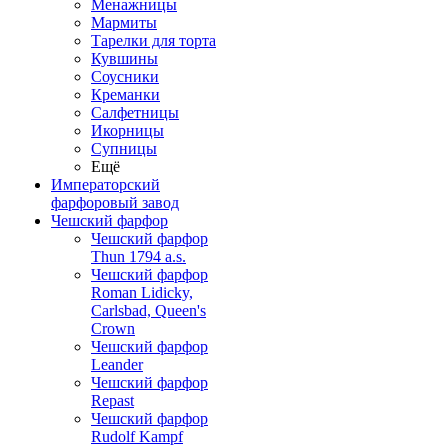
Менажницы
Мармиты
Тарелки для торта
Кувшины
Соусники
Креманки
Салфетницы
Икорницы
Супницы
Ещё
Императорский
фарфоровый завод
Чешский фарфор
Чешский фарфор
Thun 1794 a.s.
Чешский фарфор
Roman Lidicky,
Carlsbad, Queen's
Crown
Чешский фарфор
Leander
Чешский фарфор
Repast
Чешский фарфор
Rudolf Kampf