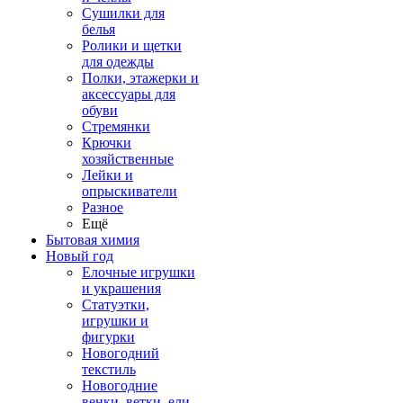
Сушилки для
белья
Ролики и щетки
для одежды
Полки, этажерки и
аксессуары для
обуви
Стремянки
Крючки
хозяйственные
Лейки и
опрыскиватели
Разное
Ещё
Бытовая химия
Новый год
Елочные игрушки
и украшения
Статуэтки,
игрушки и
фигурки
Новогодний
текстиль
Новогодние
венки, ветки, ели