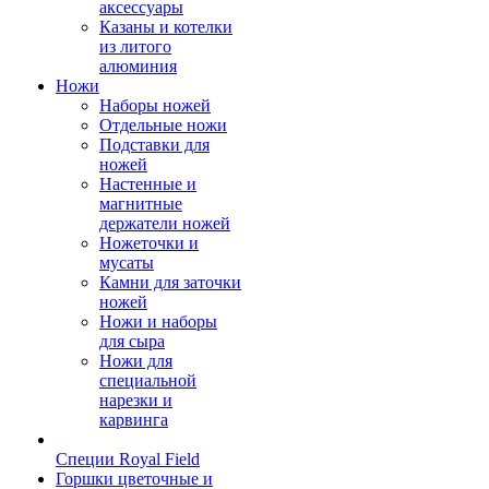
аксессуары
Казаны и котелки
из литого
алюминия
Ножи
Наборы ножей
Отдельные ножи
Подставки для
ножей
Настенные и
магнитные
держатели ножей
Ножеточки и
мусаты
Камни для заточки
ножей
Ножи и наборы
для сыра
Ножи для
специальной
нарезки и
карвинга
Специи Royal Field
Горшки цветочные и