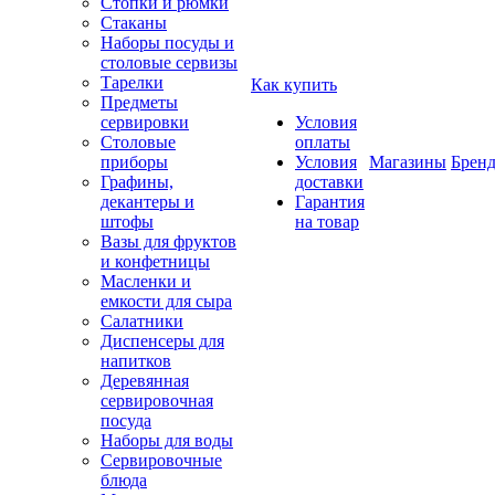
Стопки и рюмки
Стаканы
Наборы посуды и
столовые сервизы
Тарелки
Как купить
Предметы
сервировки
Условия
Столовые
оплаты
приборы
Условия
Магазины
Брен
Графины,
доставки
декантеры и
Гарантия
штофы
на товар
Вазы для фруктов
и конфетницы
Масленки и
емкости для сыра
Салатники
Диспенсеры для
напитков
Деревянная
сервировочная
посуда
Наборы для воды
Сервировочные
блюда