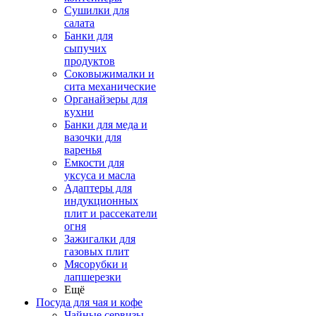
Сушилки для
салата
Банки для
сыпучих
продуктов
Соковыжималки и
сита механические
Органайзеры для
кухни
Банки для меда и
вазочки для
варенья
Емкости для
уксуса и масла
Адаптеры для
индукционных
плит и рассекатели
огня
Зажигалки для
газовых плит
Мясорубки и
лапшерезки
Ещё
Посуда для чая и кофе
Чайные сервизы