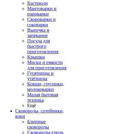
Кастрюли
Мантоварки и
пароварки
Скороварки и
соковарки
Выпечка и
запекание
Посуда для
быстрого
приготовления
Крышки
Миски и емкости
для приготовления
Гусятницы и
утятницы
Ковши, соусники,
молоковарки
Малая бытовая
техника
Ещё
Сковороды, сотейники,
воки
Блинные
сковороды
Сковороды-гриль