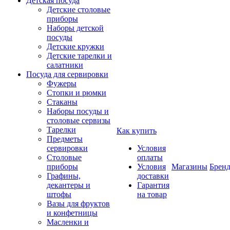
Детская посуда
Детские столовые
приборы
Наборы детской
посуды
Детские кружки
Детские тарелки и
салатники
Посуда для сервировки
Фужеры
Стопки и рюмки
Стаканы
Наборы посуды и
столовые сервизы
Тарелки
Как купить
Предметы
сервировки
Условия
Столовые
оплаты
приборы
Условия
Магазины
Брен
Графины,
доставки
декантеры и
Гарантия
штофы
на товар
Вазы для фруктов
и конфетницы
Масленки и