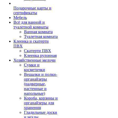
Подарочные карты и
сертификаты
Мебель
Всё для ванной и
туалетной комнаты
Ванная комната
Туалетная комната
Клеенка и скатерти
ПВХ
Скатерти ПВХ
Клеенка рулонная
Хозяйственные мелочи
Сумки и
косметички
Вешалки и полки-
органайзеры
(надверные,
настенные и
напольные)
Короба, корзины и
органайзеры для
хранения
Гладильные доски
и чехлы