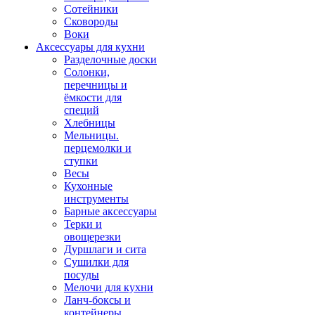
Сотейники
Сковороды
Воки
Аксессуары для кухни
Разделочные доски
Солонки,
перечницы и
ёмкости для
специй
Хлебницы
Мельницы.
перцемолки и
ступки
Весы
Кухонные
инструменты
Барные аксессуары
Терки и
овощерезки
Дуршлаги и сита
Сушилки для
посуды
Мелочи для кухни
Ланч-боксы и
контейнеры