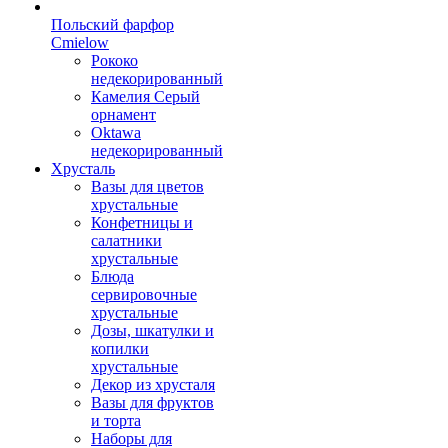
Польский фарфор
Сmielow
Рококо
недекорированный
Камелия Серый
орнамент
Oktawa
недекорированный
Хрусталь
Вазы для цветов
хрустальные
Конфетницы и
салатники
хрустальные
Блюда
сервировочные
хрустальные
Дозы, шкатулки и
копилки
хрустальные
Декор из хрусталя
Вазы для фруктов
и торта
Наборы для