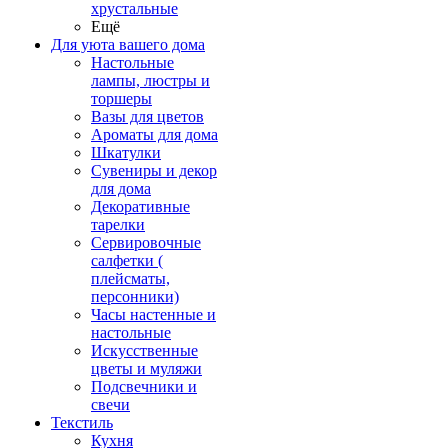
хрустальные
Ещё
Для уюта вашего дома
Настольные
лампы, люстры и
торшеры
Вазы для цветов
Ароматы для дома
Шкатулки
Сувениры и декор
для дома
Декоративные
тарелки
Сервировочные
салфетки (
плейсматы,
персонники)
Часы настенные и
настольные
Искусственные
цветы и муляжи
Подсвечники и
свечи
Текстиль
Кухня