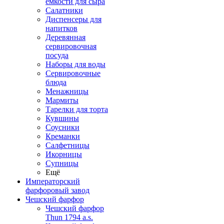
емкости для сыра
Салатники
Диспенсеры для
напитков
Деревянная
сервировочная
посуда
Наборы для воды
Сервировочные
блюда
Менажницы
Мармиты
Тарелки для торта
Кувшины
Соусники
Креманки
Салфетницы
Икорницы
Супницы
Ещё
Императорский
фарфоровый завод
Чешский фарфор
Чешский фарфор
Thun 1794 a.s.