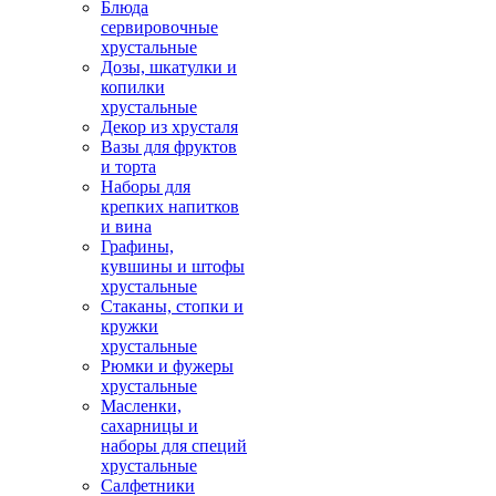
Блюда
сервировочные
хрустальные
Дозы, шкатулки и
копилки
хрустальные
Декор из хрусталя
Вазы для фруктов
и торта
Наборы для
крепких напитков
и вина
Графины,
кувшины и штофы
хрустальные
Стаканы, стопки и
кружки
хрустальные
Рюмки и фужеры
хрустальные
Масленки,
сахарницы и
наборы для специй
хрустальные
Салфетники