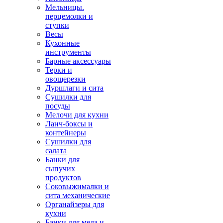
Мельницы.
перцемолки и
ступки
Весы
Кухонные
инструменты
Барные аксессуары
Терки и
овощерезки
Дуршлаги и сита
Сушилки для
посуды
Мелочи для кухни
Ланч-боксы и
контейнеры
Сушилки для
салата
Банки для
сыпучих
продуктов
Соковыжималки и
сита механические
Органайзеры для
кухни
Банки для меда и