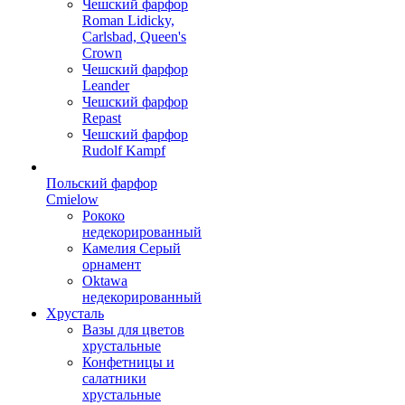
Чешский фарфор
Roman Lidicky,
Carlsbad, Queen's
Crown
Чешский фарфор
Leander
Чешский фарфор
Repast
Чешский фарфор
Rudolf Kampf
Польский фарфор
Сmielow
Рококо
недекорированный
Камелия Серый
орнамент
Oktawa
недекорированный
Хрусталь
Вазы для цветов
хрустальные
Конфетницы и
салатники
хрустальные