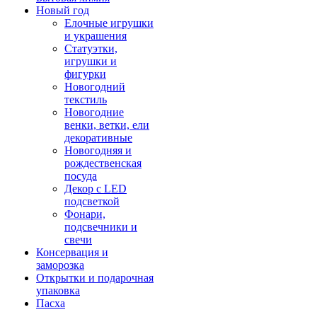
Новый год
Елочные игрушки
и украшения
Статуэтки,
игрушки и
фигурки
Новогодний
текстиль
Новогодние
венки, ветки, ели
декоративные
Новогодняя и
рождественская
посуда
Декор с LED
подсветкой
Фонари,
подсвечники и
свечи
Консервация и
заморозка
Открытки и подарочная
упаковка
Пасха