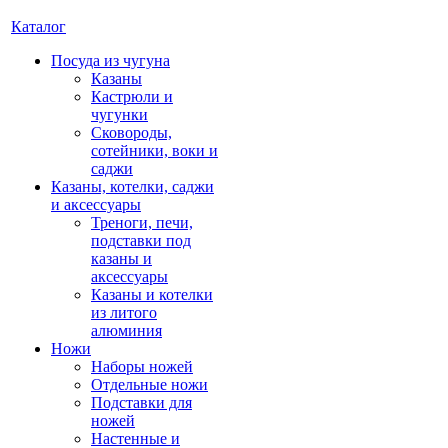
Каталог
Посуда из чугуна
Казаны
Кастрюли и
чугунки
Сковороды,
сотейники, воки и
саджи
Казаны, котелки, саджи
и аксессуары
Треноги, печи,
подставки под
казаны и
аксессуары
Казаны и котелки
из литого
алюминия
Ножи
Наборы ножей
Отдельные ножи
Подставки для
ножей
Настенные и