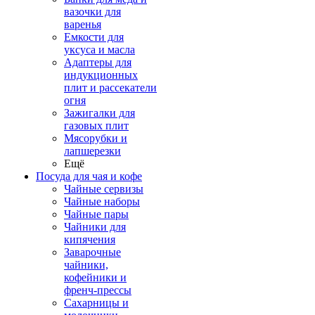
вазочки для
варенья
Емкости для
уксуса и масла
Адаптеры для
индукционных
плит и рассекатели
огня
Зажигалки для
газовых плит
Мясорубки и
лапшерезки
Ещё
Посуда для чая и кофе
Чайные сервизы
Чайные наборы
Чайные пары
Чайники для
кипячения
Заварочные
чайники,
кофейники и
френч-прессы
Сахарницы и