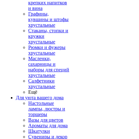
крепких напитков
и вина
Графины,
кувшины и штофы
хрустальные
Стаканы, стопки и
кружки
хрустальные
Рюмки и фужеры
хрустальные
Масленки,
сахарницы и
наборы для специй
хрустальные
Салфетники
хрустальные
Ещё
Для уюта вашего дома
Настольные
лампы, люстры и
торшеры
Вазы для цветов
Ароматы для дома
Шкатулки
Сувениры и декор