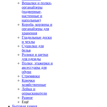
Вешалки и полки-
органайзеры
(надверные,
настенные и
напольные)
Короба, корзины и
органайзеры для
хранения
Гладильные доски
и чехлы
Сушилки для
белья
Ролики и щетки
для одежды
Полки, этажерки и
аксессуары для
обуви
Стремянки
Крючки
хозяйственные
Лейки и
опрыскиватели
Разное
Ещё
Бытовая химия