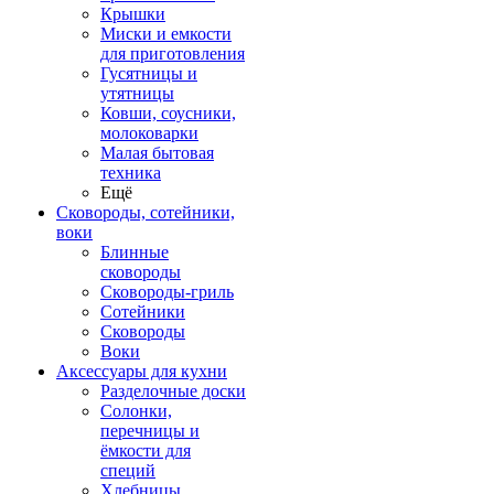
Крышки
Миски и емкости
для приготовления
Гусятницы и
утятницы
Ковши, соусники,
молоковарки
Малая бытовая
техника
Ещё
Сковороды, сотейники,
воки
Блинные
сковороды
Сковороды-гриль
Сотейники
Сковороды
Воки
Аксессуары для кухни
Разделочные доски
Солонки,
перечницы и
ёмкости для
специй
Хлебницы