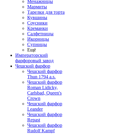
Менажницы
Мармиты
Тарелки для торта
Кувшины
Соусники
Креманки
Салфетницы
Икорницы
Супницы
Ещё
Императорский
фарфоровый завод
Чешский фарфор
Чешский фарфор
Thun 1794 a.s.
Чешский фарфор
Roman Lidicky,
Carlsbad, Queen's
Crown
Чешский фарфор
Leander
Чешский фарфор
Repast
Чешский фарфор
Rudolf Kampf