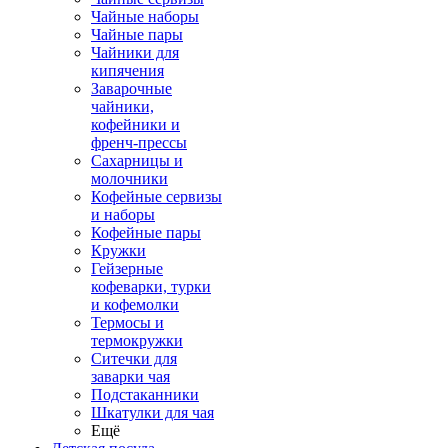
Чайные наборы
Чайные пары
Чайники для
кипячения
Заварочные
чайники,
кофейники и
френч-прессы
Сахарницы и
молочники
Кофейные сервизы
и наборы
Кофейные пары
Кружки
Гейзерные
кофеварки, турки
и кофемолки
Термосы и
термокружки
Ситечки для
заварки чая
Подстаканники
Шкатулки для чая
Ещё