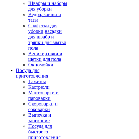
Швабры и наборы
для уборки
Вёдра, ковши и
тазы
Салфетки для
уборки,насадки
для швабр и
тряпки для мытья
пола
Веники,совки и
щетки для пола
Окномойки
Посуда для
приготовления
Тажины
Кастрюли
Мантоварки и
пароварки
Скороварки и
соковарки
Выпечка и
запекание
Посуда для
быстрого
приготовления