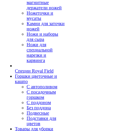
магнитные
держатели ножей
Ножеточки и
мусаты
Камни для заточки
ножей
Ножи и наборы
для сыра
Ножи для
специальной
нарезки и
карвинга
Специи Royal Field
Горшки цветочные и
кашпо
С автополивом
С посадочным
горшком
С поддоном
Без поддона
Подвесные
Подставки для
цветов
Товары для уборки