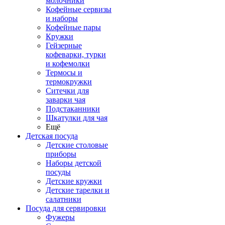
молочники
Кофейные сервизы
и наборы
Кофейные пары
Кружки
Гейзерные
кофеварки, турки
и кофемолки
Термосы и
термокружки
Ситечки для
заварки чая
Подстаканники
Шкатулки для чая
Ещё
Детская посуда
Детские столовые
приборы
Наборы детской
посуды
Детские кружки
Детские тарелки и
салатники
Посуда для сервировки
Фужеры