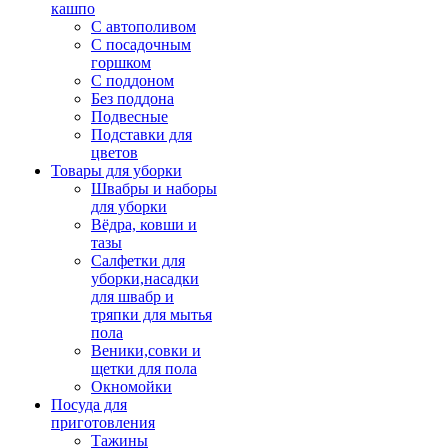
кашпо
С автополивом
С посадочным
горшком
С поддоном
Без поддона
Подвесные
Подставки для
цветов
Товары для уборки
Швабры и наборы
для уборки
Вёдра, ковши и
тазы
Салфетки для
уборки,насадки
для швабр и
тряпки для мытья
пола
Веники,совки и
щетки для пола
Окномойки
Посуда для
приготовления
Тажины