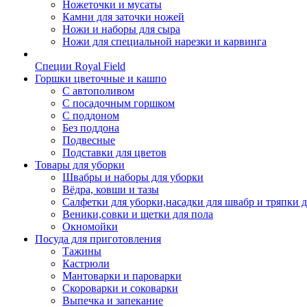
Ножеточки и мусаты
Камни для заточки ножей
Ножи и наборы для сыра
Ножи для специальной нарезки и карвинга
Специи Royal Field
Горшки цветочные и кашпо
С автополивом
С посадочным горшком
С поддоном
Без поддона
Подвесные
Подставки для цветов
Товары для уборки
Швабры и наборы для уборки
Вёдра, ковши и тазы
Салфетки для уборки,насадки для швабр и тряпки 
Веники,совки и щетки для пола
Окномойки
Посуда для приготовления
Тажины
Кастрюли
Мантоварки и пароварки
Скороварки и соковарки
Выпечка и запекание