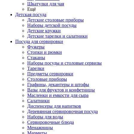
Шкатулки для чая
Ещё
Детская посуда
Детские столовые приборы
Наборы детской посуды
Детские кружки
Детские тарелки и салатники
Посуда для сервировки
Фужеры
Стопки и рюмки
Стаканы
Наборы посуды и столовые сервизы
Тарелки
Предметы сервировки
Столовые приборы
Графины, декантеры и штофы
Вазы для фруктов и конфетницы
Масленки и емкости для сыра
Салатники
Диспенсеры для напитков
Деревянная сервировочная посуда
Наборы для воды
Сервировочные блюда
Менажницы
Мармиты