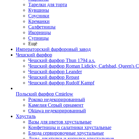
Тарелки для торта
Кувшины
Соусники
Креманки
Салфетницы
Икорницы
Супницы
Ещё
Императорский фарфоровый завод
Чешский фарфор
Чешский фарфор Thun 1794 a.s.
Чешский фарфор Roman Lidicky, Carlsbad, Queen's 
Чешский фарфор Leander
Чешский фарфор Repast
Чешский фарфор Rudolf Kampf
Польский фарфор Сmielow
Рококо недекорированный
Камелия Серый орнамент
Oktawa недекорированный
Хрусталь
Вазы для цветов хрустальные
Конфетницы и салатники хрустальные
Блюда сервировочные хрустальные
Дозы, шкатулки и копилки хрустальные