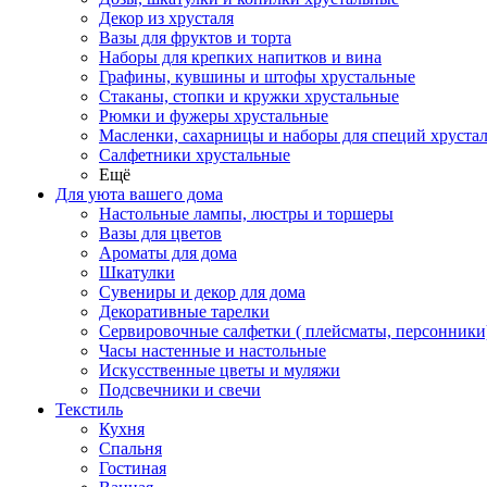
Декор из хрусталя
Вазы для фруктов и торта
Наборы для крепких напитков и вина
Графины, кувшины и штофы хрустальные
Стаканы, стопки и кружки хрустальные
Рюмки и фужеры хрустальные
Масленки, сахарницы и наборы для специй хруста
Салфетники хрустальные
Ещё
Для уюта вашего дома
Настольные лампы, люстры и торшеры
Вазы для цветов
Ароматы для дома
Шкатулки
Сувениры и декор для дома
Декоративные тарелки
Сервировочные салфетки ( плейсматы, персонники
Часы настенные и настольные
Искусственные цветы и муляжи
Подсвечники и свечи
Текстиль
Кухня
Спальня
Гостиная