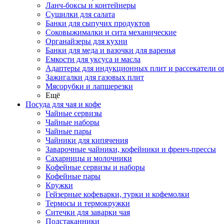
Ланч-боксы и контейнеры
Сушилки для салата
Банки для сыпучих продуктов
Соковыжималки и сита механические
Органайзеры для кухни
Банки для меда и вазочки для варенья
Емкости для уксуса и масла
Адаптеры для индукционных плит и рассекатели о
Зажигалки для газовых плит
Мясорубки и лапшерезки
Ещё
Посуда для чая и кофе
Чайные сервизы
Чайные наборы
Чайные пары
Чайники для кипячения
Заварочные чайники, кофейники и френч-прессы
Сахарницы и молочники
Кофейные сервизы и наборы
Кофейные пары
Кружки
Гейзерные кофеварки, турки и кофемолки
Термосы и термокружки
Ситечки для заварки чая
Подстаканники