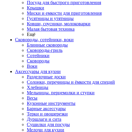
Посуда для быстрого приготовления
Крышки
Миски и емкости для приготовления
Гусятницы и утятницы
Ковши, соусники, молоковарки
Малая бытовая техника
Ещё
Сковороды, сотейники, воки
Блинные сковороды
Сковороды-гриль
Сотейники
Сковороды
Воки
Аксессуары для кухни
Разделочные доски
Солонки, перечницы и ёмкости для специй
Хлебницы
Мельницы. перцемолки и ступки
Весы
Кухонные инструменты
Барные аксессуары
Терки и овощерезки
Дуршлаги и сита
Сушилки для посуды
Мелочи для кухни