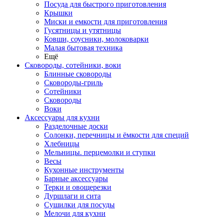
Посуда для быстрого приготовления
Крышки
Миски и емкости для приготовления
Гусятницы и утятницы
Ковши, соусники, молоковарки
Малая бытовая техника
Ещё
Сковороды, сотейники, воки
Блинные сковороды
Сковороды-гриль
Сотейники
Сковороды
Воки
Аксессуары для кухни
Разделочные доски
Солонки, перечницы и ёмкости для специй
Хлебницы
Мельницы. перцемолки и ступки
Весы
Кухонные инструменты
Барные аксессуары
Терки и овощерезки
Дуршлаги и сита
Сушилки для посуды
Мелочи для кухни