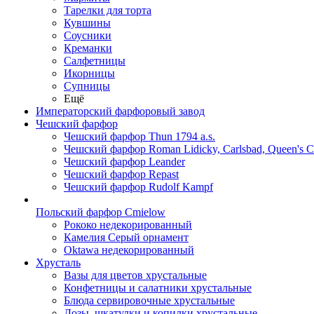
Тарелки для торта
Кувшины
Соусники
Креманки
Салфетницы
Икорницы
Супницы
Ещё
Императорский фарфоровый завод
Чешский фарфор
Чешский фарфор Thun 1794 a.s.
Чешский фарфор Roman Lidicky, Carlsbad, Queen's 
Чешский фарфор Leander
Чешский фарфор Repast
Чешский фарфор Rudolf Kampf
Польский фарфор Сmielow
Рококо недекорированный
Камелия Серый орнамент
Oktawa недекорированный
Хрусталь
Вазы для цветов хрустальные
Конфетницы и салатники хрустальные
Блюда сервировочные хрустальные
Дозы, шкатулки и копилки хрустальные