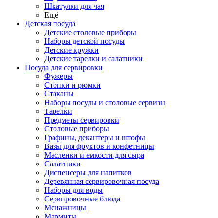
Шкатулки для чая
Ещё
Детская посуда
Детские столовые приборы
Наборы детской посуды
Детские кружки
Детские тарелки и салатники
Посуда для сервировки
Фужеры
Стопки и рюмки
Стаканы
Наборы посуды и столовые сервизы
Тарелки
Предметы сервировки
Столовые приборы
Графины, декантеры и штофы
Вазы для фруктов и конфетницы
Масленки и емкости для сыра
Салатники
Диспенсеры для напитков
Деревянная сервировочная посуда
Наборы для воды
Сервировочные блюда
Менажницы
Мармиты