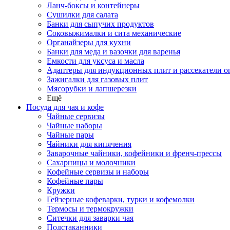
Ланч-боксы и контейнеры
Сушилки для салата
Банки для сыпучих продуктов
Соковыжималки и сита механические
Органайзеры для кухни
Банки для меда и вазочки для варенья
Емкости для уксуса и масла
Адаптеры для индукционных плит и рассекатели о
Зажигалки для газовых плит
Мясорубки и лапшерезки
Ещё
Посуда для чая и кофе
Чайные сервизы
Чайные наборы
Чайные пары
Чайники для кипячения
Заварочные чайники, кофейники и френч-прессы
Сахарницы и молочники
Кофейные сервизы и наборы
Кофейные пары
Кружки
Гейзерные кофеварки, турки и кофемолки
Термосы и термокружки
Ситечки для заварки чая
Подстаканники