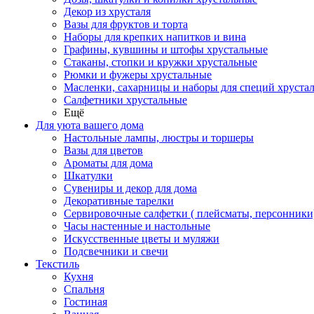
Декор из хрусталя
Вазы для фруктов и торта
Наборы для крепких напитков и вина
Графины, кувшины и штофы хрустальные
Стаканы, стопки и кружки хрустальные
Рюмки и фужеры хрустальные
Масленки, сахарницы и наборы для специй хруста
Салфетники хрустальные
Ещё
Для уюта вашего дома
Настольные лампы, люстры и торшеры
Вазы для цветов
Ароматы для дома
Шкатулки
Сувениры и декор для дома
Декоративные тарелки
Сервировочные салфетки ( плейсматы, персонники
Часы настенные и настольные
Искусственные цветы и муляжи
Подсвечники и свечи
Текстиль
Кухня
Спальня
Гостиная