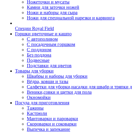
Ножеточки и мусаты
Камни для заточки ножей
Ножи и наборы для сыра
Ножи для специальной нарезки и карвинга
Специи Royal Field
Горшки цветочные и кашпо
С автополивом
С посадочным горшком
С поддоном
Без поддона
Подвесные
Подставки для цветов
Товары для уборки
Швабры и наборы для уборки
Вёдра, ковши и тазы
Салфетки для уборки,насадки для швабр и тряпки 
Веники,совки и щетки для пола
Окномойки
Посуда для приготовления
Тажины
Кастрюли
Мантоварки и пароварки
Скороварки и соковарки
Выпечка и запекание