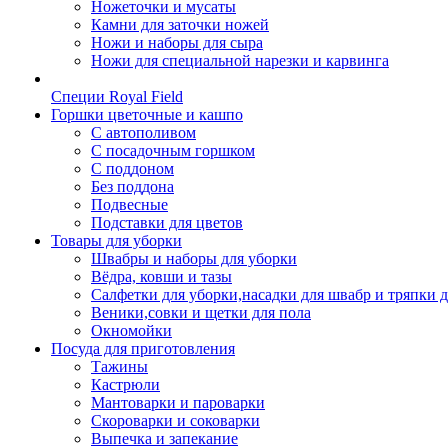
Ножеточки и мусаты
Камни для заточки ножей
Ножи и наборы для сыра
Ножи для специальной нарезки и карвинга
Специи Royal Field
Горшки цветочные и кашпо
С автополивом
С посадочным горшком
С поддоном
Без поддона
Подвесные
Подставки для цветов
Товары для уборки
Швабры и наборы для уборки
Вёдра, ковши и тазы
Салфетки для уборки,насадки для швабр и тряпки 
Веники,совки и щетки для пола
Окномойки
Посуда для приготовления
Тажины
Кастрюли
Мантоварки и пароварки
Скороварки и соковарки
Выпечка и запекание