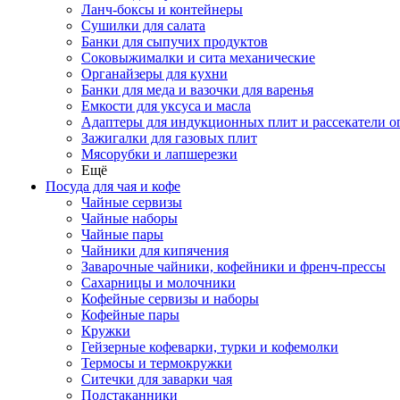
Ланч-боксы и контейнеры
Сушилки для салата
Банки для сыпучих продуктов
Соковыжималки и сита механические
Органайзеры для кухни
Банки для меда и вазочки для варенья
Емкости для уксуса и масла
Адаптеры для индукционных плит и рассекатели о
Зажигалки для газовых плит
Мясорубки и лапшерезки
Ещё
Посуда для чая и кофе
Чайные сервизы
Чайные наборы
Чайные пары
Чайники для кипячения
Заварочные чайники, кофейники и френч-прессы
Сахарницы и молочники
Кофейные сервизы и наборы
Кофейные пары
Кружки
Гейзерные кофеварки, турки и кофемолки
Термосы и термокружки
Ситечки для заварки чая
Подстаканники