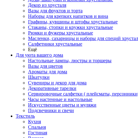
Декор из хрусталя
Вазы для фруктов и торта
Наборы для крепких напитков и вина
Графины, кувшины и штофы хрустальные
Стаканы, стопки и кружки хрустальные
Рюмки и фужеры хрустальные
Масленки, сахарницы и наборы для специй хруста
Салфетники хрустальные
Ещё
Для уюта вашего дома
Настольные лампы, люстры и торшеры
Вазы для цветов
Ароматы для дома
Шкатулки
Сувениры и декор для дома
Декоративные тарелки
Сервировочные салфетки ( плейсматы, персонники
Часы настенные и настольные
Искусственные цветы и муляжи
Подсвечники и свечи
Текстиль
Кухня
Спальня
Гостиная