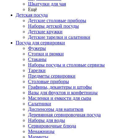
Шкатулки для чая
Ещё
Детская посуда
Детские столовые приборы
Наборы детской посуды
Детские кружки
Детские тарелки и салатники
Посуда для сервировки
Фужеры
Стопки и рюмки
Стаканы
Наборы посуды и столовые сервизы
Тарелки
Предметы сервировки
Столовые приборы
Графины, декантеры и штофы
Вазы для фруктов и конфетницы
Масленки и емкости для сыра
Салатники
Диспенсеры для напитков
Деревянная сервировочная посуда
Наборы для воды
Сервировочные блюда
Менажницы
Мармиты