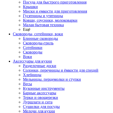
Посуда для быстрого приготовления
Крышки
Миски и емкости для приготовления
Гусятницы и утятницы
Ковши, соусники, молоковарки
Малая бытовая техника
Ещё
Сковороды, сотейники, воки
Блинные сковороды
Сковороды-гриль
Сотейники
Сковороды
Воки
Аксессуары для кухни
Разделочные доски
Солонки, перечницы и ёмкости для специй
Хлебницы
Мельницы. перцемолки и ступки
Весы
Кухонные инструменты
Барные аксессуары
Терки и овощерезки
Дуршлаги и сита
Сушилки для посуды
Мелочи для кухни