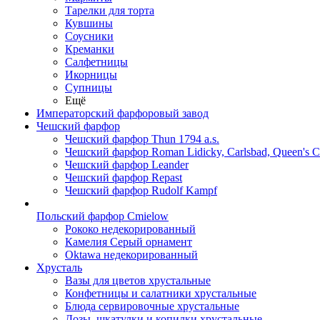
Тарелки для торта
Кувшины
Соусники
Креманки
Салфетницы
Икорницы
Супницы
Ещё
Императорский фарфоровый завод
Чешский фарфор
Чешский фарфор Thun 1794 a.s.
Чешский фарфор Roman Lidicky, Carlsbad, Queen's 
Чешский фарфор Leander
Чешский фарфор Repast
Чешский фарфор Rudolf Kampf
Польский фарфор Сmielow
Рококо недекорированный
Камелия Серый орнамент
Oktawa недекорированный
Хрусталь
Вазы для цветов хрустальные
Конфетницы и салатники хрустальные
Блюда сервировочные хрустальные
Дозы, шкатулки и копилки хрустальные